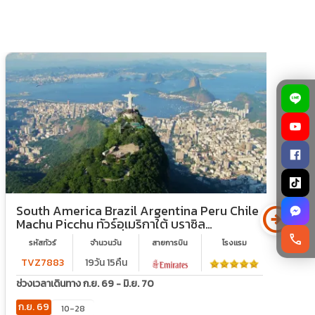
arrow_circle_right
South America Brazil Argentina Peru Chile
ท
Machu Picchu ทัวร์อเมริกาใต้ บราซิล
ใ
อาร์เจนตินา เปรู ชิลี นั่งรถไฟสู่ มาชู ปิคชู ชม 1 ใน7
call
รหัสทัวร์
จำนวนวัน
สายการบิน
โรงเเรม
สิ่งมหัศจรรย์ใหม่ของโลก (บินภายใน7ขา)
TVZ7883
19วัน 15คืน
ช่วงเวลาเดินทาง ก.ย. 69 - มิ.ย. 70
ช
ก.ย. 69
ก
10-28