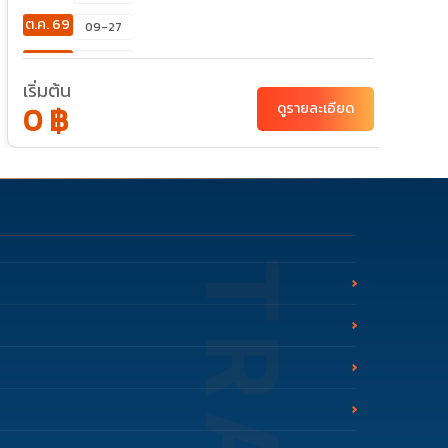
ต.ค. 69
09-27
พ.ย. 69
12-30
เริ่มต้น
เ
ธ.ค. 69
22-09
0 ฿
ดูรายละเอียด
มี.ค. 70
19-06
เม.ย. 70
05-23
พ.ค. 70
14-01