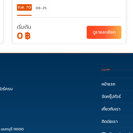
ก.พ. 70
08-25
มี.ค. 70
09-26
เริ่มต้น
เม.ย. 70
04-21
0 ฿
ดูรายละเอียด
พ.ค. 70
02-19
เมนูหลัก
หน้าแรก
ัวร์ครบ
จัดกรุ๊ปทัวร์
เกี่ยวกับเรา
ติดต่อเรา
 นนทบุรี 11000