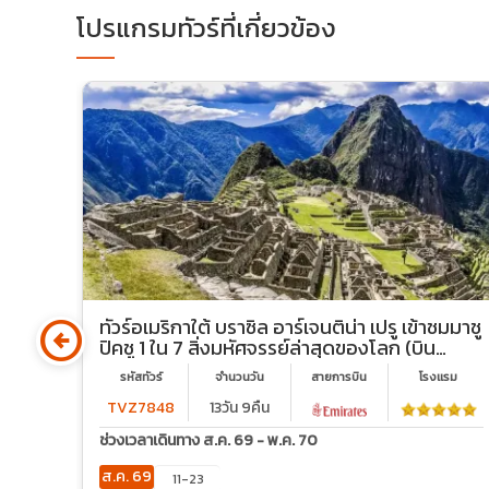
โปรแกรมทัวร์ที่เกี่ยวข้อง
arrow_circle_left
รรย์
ทัวร์อเมริกาใต้ บราซิล อาร์เจนติน่า เปรู เข้าชมมาชู
นีย
ปิคชู 1 ใน 7 สิ่งมหัศจรรย์ล่าสุดของโลก (บิน
ภายใน 6 ขา)
รม
รหัสทัวร์
จำนวนวัน
สายการบิน
โรงเเรม
TVZ7848
13วัน 9คืน
ช่วงเวลาเดินทาง ส.ค. 69 - พ.ค. 70
ส.ค. 69
11-23