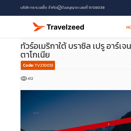
check_circle
บริษัท ทราเวลซี้ด จำกัด
ใบอนุญาต เลขที่ 11/08038
หน
หน้าแรก
โปรแกรมทัวร์
ทัวร์บราซิล
ทัวร์อเมริกาใต้ บราซิล เ
ทัวร์อเมริกาใต้ บราซิล เปรู อาร์เจ
ตาโกเนีย
Code:
TVZ10013
visibility
412
travel_explore
calendar_month
search