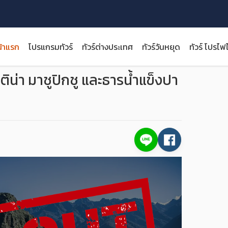
้าแรก
โปรแกรมทัวร์
ทัวร์ต่างประเทศ
ทัวร์วันหยุด
ทัวร์ โปรไฟ
ปรู อาร์เจนติน่า มาชูปิกชู และธารน้ำแข็งปาตาโกเนีย
นติน่า มาชูปิกชู และธารน้ำแข็งปา
close