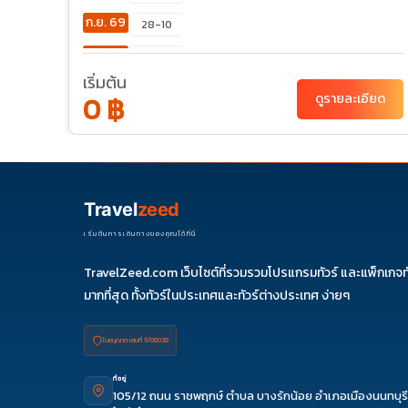
ก.ย. 69
28-10
ต.ค. 69
16-28
เริ่มต้น
พ.ย. 69
18-30
ยด
0 ฿
ดูรายละเอียด
ธ.ค. 69
24-05
ม.ค. 70
20-01
มี.ค. 70
18-30
Travel
zeed
เม.ย. 70
05-17
08-20
28-10
เริ่มต้นการเดินทางของคุณได้ที่นี่
TravelZeed.com เว็บไซต์ที่รวมรวมโปรแกรมทัวร์ และแพ็กเกจท
มากที่สุด ทั้งทัวร์ในประเทศและทัวร์ต่างประเทศ ง่ายๆ
ใบอนุญาต เลขที่ 11/08038
ที่อยู่
105/12 ถนน ราชพฤกษ์ ตำบล บางรักน้อย อำเภอเมืองนนทบุรี