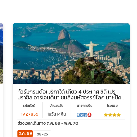
ทัวร์แกรนด์อเมริกาใต้ เที่ยว 4 ประเทศ ชิลี เปรู
บราซิล อาร์เจนตินา ชมสิ่งมหัศจรรย์โลก มาชูปิคชู
รูปปั้นพระเยซู (บินภายใน7ขา)
รหัสทัวร์
จำนวนวัน
สายการบิน
โรงเเรม
TVZ7859
18วัน 14คืน
ช่วงเวลาเดินทาง ต.ค. 69 - พ.ค. 70
ต.ค. 69
08-25