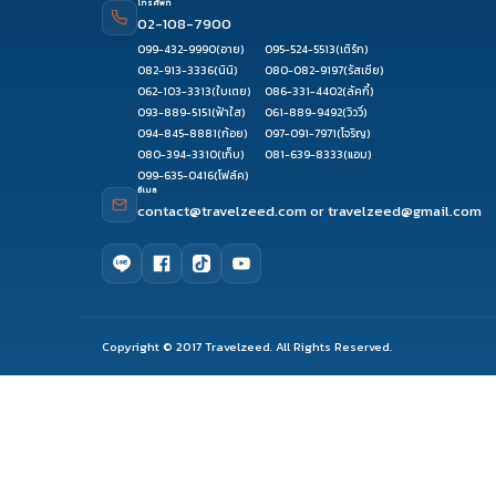
โทรศัพท์
02-108-7900
099-432-9990
(อาย)
095-524-5513
(เติร์ก)
082-913-3336
(นินิ)
080-082-9197
(รัสเซีย)
062-103-3313
(ใบเตย)
086-331-4402
(ลัคกี้)
093-889-5151
(ฟ้าใส)
061-889-9492
(วิววี่)
094-845-8881
(ก้อย)
097-091-7971
(โจริญ)
080-394-3310
(เก็บ)
081-639-8333
(แอม)
099-635-0416
(โฟล์ค)
อีเมล
contact@travelzeed.com
or
travelzeed@gmail.com
Copyright © 2017 Travelzeed. All Rights Reserved.