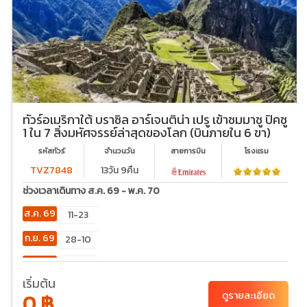
ทัวร์อเมริกาใต้ บราซิล อาร์เจนติน่า เปรู เข้าชมมาชู ปิคชู
1 ใน 7 สิ่งมหัศจรรย์ล่าสุดของโลก (บินภายใน 6 ขา)
รหัสทัวร์
จำนวนวัน
สายการบิน
โรงเเรม
TVZ7848
13วัน 9คืน
ช่วงเวลาเดินทาง ส.ค. 69 - พ.ค. 70
ส.ค. 69
11-23
ก.ย. 69
28-10
ต.ค. 69
16-28
เริ่มต้น
พ.ย. 69
18-30
0 ฿
ดูรายละเอียด