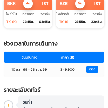
BKK
IST
EZE
IST
flight_takeoff
flight_land
ไฟล์ทไป
เวลาออก
เวลาถึง
ไฟล์ทกลับ
เวลาออก
เวลาถึง
TK 69
TK 16
22:45น.
04:45น.
23:55น.
22:45น.
ช่วงเวลาในการเดินทาง
วันเดินทาง
ราคา (฿)
10 ส.ค. 69 - 28 ส.ค. 69
349,900
จอง
รายละเอียดทัวร์
วันที่ 1
1