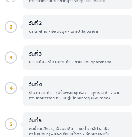
ท่าอากาศยานนานาชาติสุวรรณภูมิ (ประเทศไทย)
วันที่ 2
2
ประเทศไทย - อิสตันบูล - เซาเปาโล บราซิล
วันที่ 3
3
เซาเปาโล - ริโอ เดจาเนโร - ชายหาดCopacabana
วันที่ 4
4
ริโอ เดจาเนโร - รูปปั้นพระเยซูคริสต์ - ซูการ์โลฟ - สนาม
ฟุตบอลมาราคานา - บินสู่เมืองอิกวาซู (ฝั่งบราซิล)
วันที่ 5
5
ชมน้ำตกอิกวาซู (ฝั่งบราซิล) - ชมน้ำตกอิกัวสุ (ฝั่ง
อาร์เจนตินา) - ล่องเรือชมน้ำตก - ท่องป่าร้อนชื้น