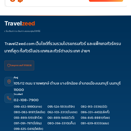
ธ.ค. 69
24-
05
ม.ค. 70
20-01
Travel
zeed
มี.ค. 70
18-30
เริ่มต้นการเดินทางของคุณได้ที่นี่
เม.ย. 70
05-17
08-
28-10
TravelZeed.com เว็บไซต์ที่รวมรวมโปรแกรมทัวร์ และแพ็กเกจทัวร์ครบ
20
มากที่สุด ทั้งทัวร์ในประเทศและทัวร์ต่างประเทศ ง่ายๆ
ใบอนุญาต เลขที่ 11/08038
ที่อยู่
105/12 ถนน ราชพฤกษ์ ตำบล บางรักน้อย อำเภอเมืองนนทบุรี นนทบุรี
11000
โทรศัพท์
02-108-7900
099-432-9990
(อาย)
095-524-5513
(เติร์ก)
082-913-3336
(นินิ)
080-082-9197
(รัสเซีย)
062-103-3313
(ใบเตย)
086-331-4402
(ลัคกี้)
093-889-5151
(ฟ้าใส)
061-889-9492
(วิววี่)
094-845-8881
(ก้อย)
097-091-7971
(โจริญ)
080-394-3310
(เก็บ)
081-639-8333
(แอม)
099-635-0416
(โฟล์ค)