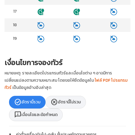
17
18
19
เงื่อนไขการจองทัวร์
หมายเหตุ: รายละเอียดโปรแกรมทัวร์และเงื่อนไขต่าง ๆ อาจมีการ
เปลี่ยนแปลงตามความเหมาะสม โดยขอให้ยึดข้อมูลใน
ไฟล์ PDF โปรแกรม
ทัวร์
เป็นข้อมูลอ้างอิงล่าสุด
check_circle
cancel
อัตรานี้รวม
อัตรานี้ไม่รวม
chat_info
เงื่อนไขและข้อกำหนด
ค่าตั๋วเครื่องบินไป-กลับ ชั้นประหยัดตามรายการ