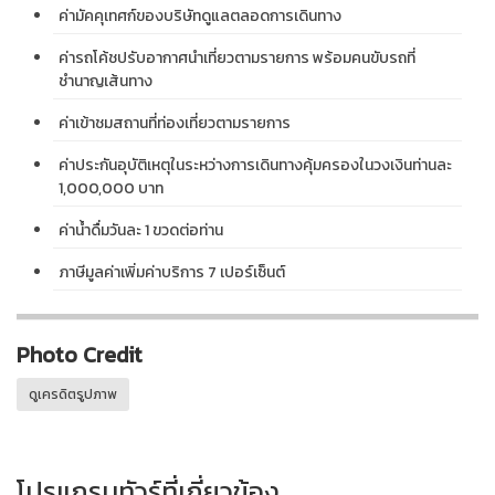
ค่ามัคคุเทศก์ของบริษัทดูแลตลอดการเดินทาง
ค่ารถโค้ชปรับอากาศนำเที่ยวตามรายการ พร้อมคนขับรถที่
ชำนาญเส้นทาง
ค่าเข้าชมสถานที่ท่องเที่ยวตามรายการ
ค่าประกันอุบัติเหตุในระหว่างการเดินทางคุ้มครองในวงเงินท่านละ
1,000,000 บาท
ค่าน้ำดื่มวันละ 1 ขวดต่อท่าน
ภาษีมูลค่าเพิ่มค่าบริการ 7 เปอร์เซ็นต์
Photo Credit
ดูเครดิตรูปภาพ
โปรแกรมทัวร์ที่เกี่ยวข้อง