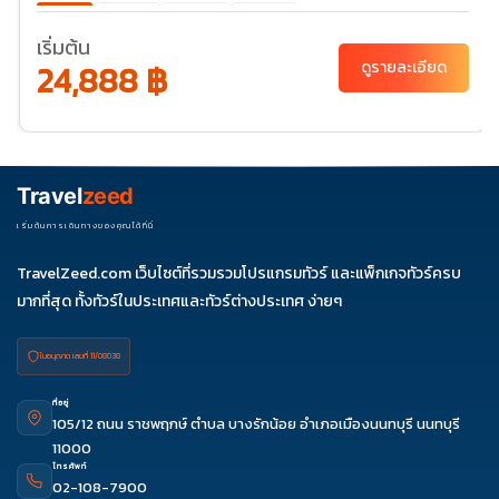
ต.ค. 69
02-
23-28
30-
07
04
เริ่มต้น
24,888 ฿
ดูรายละเอียด
พ.ย. 69
20-
25
ธ.ค. 69
04-
06-11
11-16
18-23
25-30
09
27-01
Travel
zeed
ม.ค. 70
01-06
03-
เริ่มต้นการเดินทางของคุณได้ที่นี่
08
TravelZeed.com เว็บไซต์ที่รวมรวมโปรแกรมทัวร์ และแพ็กเกจทัวร์ครบ
มากที่สุด ทั้งทัวร์ในประเทศและทัวร์ต่างประเทศ ง่ายๆ
ใบอนุญาต เลขที่ 11/08038
ที่อยู่
105/12 ถนน ราชพฤกษ์ ตำบล บางรักน้อย อำเภอเมืองนนทบุรี นนทบุรี
11000
โทรศัพท์
02-108-7900