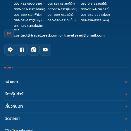
099-432-9990
(อาย)
095-524-5513
(เติร์ก)
082-913-3336
(นินิ)
080-082-9197
(รัสเซีย)
062-103-3313
(ใบเตย)
086-331-4402
(ลัคกี้)
093-889-5151
(ฟ้าใส)
061-889-9492
(วิววี่)
094-845-8881
(ก้อย)
097-091-7971
(โจริญ)
080-394-3310
(เก็บ)
081-639-8333
(แอม)
099-635-0416
(โฟล์ค)
อีเมล
contact@travelzeed.com
or
travelzeed@gmail.com
เมนูหลัก
หน้าแรก
จัดกรุ๊ปทัวร์
เกี่ยวกับเรา
ติดต่อเรา
รีวิว Travelzeed