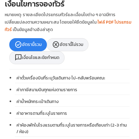
เงื่อนไขการจองทัวร์
หมายเหตุ: รายละเอียดโปรแกรมทัวร์และเงื่อนไขต่าง ๆ อาจมีการ
เปลี่ยนแปลงตามความเหมาะสม โดยขอให้ยึดข้อมูลใน
ไฟล์ PDF โปรแกรม
ทัวร์
เป็นข้อมูลอ้างอิงล่าสุด
check_circle
cancel
อัตรานี้รวม
อัตรานี้ไม่รวม
chat_info
เงื่อนไขและข้อกำหนด
ค่าตั๋วเครื่องบินที่ระบุวันเดินทาง ไป-กลับพร้อมคณะ
ค่าภาษีสนามบินทุกแห่งตามรายการ
ค่าน้ำหนักกระเป๋าเดินทาง
ค่าอาหารตามที่ระบุในรายการ
ค่าห้องพักในโรงแรมตามที่ระบุในรายการหรือเทียบเท่า (2-3 ท่าน
/ ห้อง)