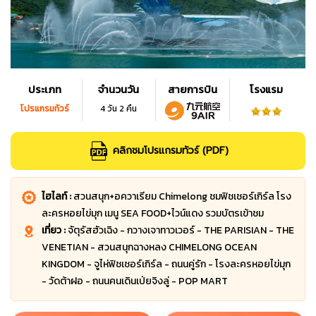
ประเภท
จำนวนวัน
สายการบิน
โรงแรม
โปรแกรมทัวร์
4 วัน 2 คืน
คลิกชมโปรแกรมทัวร์ (PDF)
ไฮไลท์ :
สวนสนุก+อควาเรียม Chimelong ชมฟิชเชอร์เกิร์ล โรง
ละครหอยไข่มุก เมนู SEA FOOD+ไวน์แดง รวมบัตรเข้าชม
เที่ยว :
จัตุรัสฮัวเฉิง - กวางเจาทาวเวอร์ - THE PARISIAN - THE
VENETIAN - สวนสนุกฉางหลง CHIMELONG OCEAN
KINGDOM - จูไห่ฟิชเชอร์เกิร์ล - ถนนคู่รัก - โรงละครหอยไข่มุก
- วัดต้าฝอ - ถนนคนเดินเป่ยจิงลู่ - POP MART