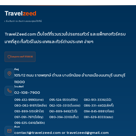
Travel
zeed
เริ่มต้นการเดินทางของคุณได้ที่นี่
TravelZeed.com เว็บไซต์ที่รวมรวมโปรแกรมทัวร์ และแพ็กเกจทัวร์ครบ
มากที่สุด ทั้งทัวร์ในประเทศและทัวร์ต่างประเทศ ง่ายๆ
ใบอนุญาต เลขที่ 11/08038
ที่อยู่
105/12 ถนน ราชพฤกษ์ ตำบล บางรักน้อย อำเภอเมืองนนทบุรี นนทบุรี
11000
โทรศัพท์
02-108-7900
099-432-9990
(อาย)
095-524-5513
(เติร์ก)
082-913-3336
(นินิ)
080-082-9197
(รัสเซีย)
062-103-3313
(ใบเตย)
086-331-4402
(ลัคกี้)
093-889-5151
(ฟ้าใส)
061-889-9492
(วิววี่)
094-845-8881
(ก้อย)
097-091-7971
(โจริญ)
080-394-3310
(เก็บ)
081-639-8333
(แอม)
099-635-0416
(โฟล์ค)
อีเมล
contact@travelzeed.com
or
travelzeed@gmail.com