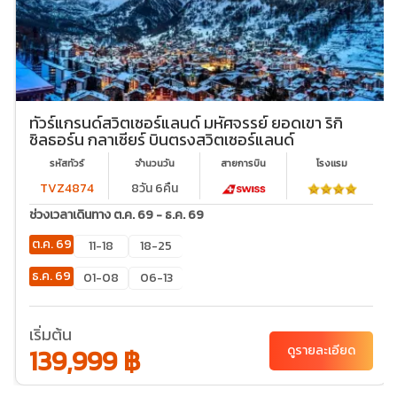
ทัวร์แกรนด์สวิตเซอร์แลนด์ มหัศจรรย์ ยอดเขา ริกิ
ชิลธอร์น กลาเซียร์ บินตรงสวิตเซอร์แลนด์
รหัสทัวร์
จำนวนวัน
สายการบิน
โรงเเรม
TVZ4874
8วัน 6คืน
ช่วงเวลาเดินทาง ต.ค. 69 - ธ.ค. 69
ต.ค. 69
11-18
18-25
ธ.ค. 69
01-08
06-13
เริ่มต้น
139,999 ฿
ดูรายละเอียด