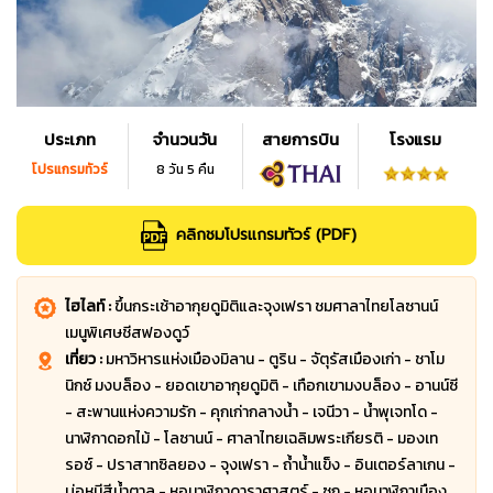
ประเภท
จำนวนวัน
สายการบิน
โรงแรม
โปรแกรมทัวร์
8 วัน 5 คืน
คลิกชมโปรแกรมทัวร์ (PDF)
ไฮไลท์ :
ขึ้นกระเช้าอากุยดูมิติและจุงเฟรา ชมศาลาไทยโลซานน์
เมนูพิเศษชีสฟองดูว์
เที่ยว :
มหาวิหารแห่งเมืองมิลาน - ตูริน - จัตุรัสเมืองเก่า - ชาโม
นิกซ์ มงบล็อง - ยอดเขาอากุยดูมิติ - เทือกเขามงบล็อง - อานน์ซี
- สะพานแห่งความรัก - คุกเก่ากลางน้ำ - เจนีวา - น้ำพุเจทโด -
นาฬิกาดอกไม้ - โลซานน์ - ศาลาไทยเฉลิมพระเกียรติ - มองเท
รอซ์ - ปราสาทซิลยอง - จุงเฟรา - ถ้ำน้ำแข็ง - อินเตอร์ลาเกน -
บ่อหมีสีน้ำตาล - หอนาฬิกาดาราศาสตร์ - ซุก - หอนาฬิกาเมือง