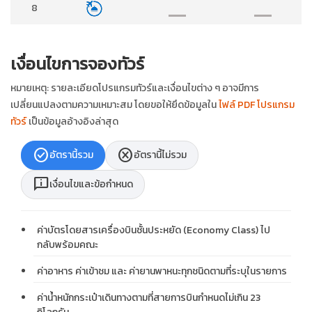
8
เงื่อนไขการจองทัวร์
หมายเหตุ: รายละเอียดโปรแกรมทัวร์และเงื่อนไขต่าง ๆ อาจมีการ
เปลี่ยนแปลงตามความเหมาะสม โดยขอให้ยึดข้อมูลใน
ไฟล์ PDF โปรแกรม
ทัวร์
เป็นข้อมูลอ้างอิงล่าสุด
check_circle
cancel
อัตรานี้รวม
อัตรานี้ไม่รวม
chat_info
เงื่อนไขและข้อกำหนด
ค่าบัตรโดยสารเครื่องบินชั้นประหยัด (Economy Class) ไป
กลับพร้อมคณะ
ค่าอาหาร ค่าเข้าชม และ ค่ายานพาหนะทุกชนิดตามที่ระบุในรายการ
ค่าน้ำหนักกระเป๋าเดินทางตามที่สายการบินกำหนดไม่เกิน 23