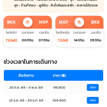
ซุก - ร้านทำทอง - ลูเซิร์น - สิงโตหินแกะสลัก - สะพานไม้ชาเปล
BKK
MXP
MXP
BKK
flight_takeoff
flight_land
ไฟล์ทไป
เวลาออก
เวลาถึง
ไฟล์ทกลับ
เวลาออก
เวลาถึง
TG940
TG941
00:55น.
07:55น.
14:05น.
05:55น.
ช่วงเวลาในการเดินทาง
วันเดินทาง
ราคา (฿)
28 ต.ค. 69 - 4 พ.ย. 69
99,900
จอง
23 ธ.ค. 69 - 30 ธ.ค. 69
109,900
จอง