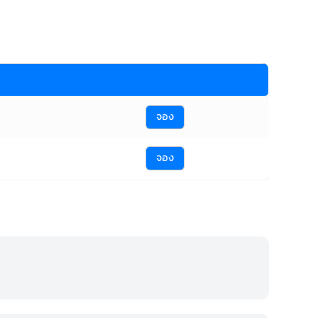
จอง
จอง