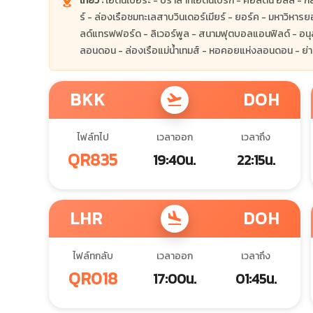
เที่ยว :
เอดินเบอระ - ปราสาทเอดินเบิร์ก - คอลตัน ฮิลล์ - กล
ร์ - ล่องเรือชมทะเลสาบวินเดอร์เมียร์ - ยอร์ค - มหาวิหา
ลด์แทรฟฟอร์ด - ลิเวอร์พูล - สนามฟุตบอลแอนฟิลด์ - อนุสาว
ลอนดอน - ล่องเรือแม่น้ำเทมส์ - หอคอยแห่งลอนดอน - ย่าน
BKK
DOH
flight_takeoff
ไฟล์ทไป
เวลาออก
เวลาถึง
QR835
19:40น.
22:15น.
LHR
DOH
flight_land
ไฟล์ทกลับ
เวลาออก
เวลาถึง
QR018
17:00น.
01:45น.