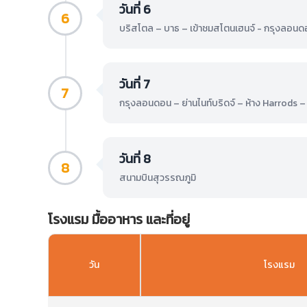
วันที่ 6
6
บริสโตล – บาธ – เข้าชมสโตนเฮนจ์ - กรุงลอนด
วันที่ 7
7
กรุงลอนดอน – ย่านไนท์บริดจ์ – ห้าง Harrods – 
วันที่ 8
8
สนามบินสุวรรณภูมิ
โรงแรม มื้ออาหาร และที่อยู่
วัน
โรงแรม