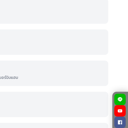
บอร์มิงแฮม