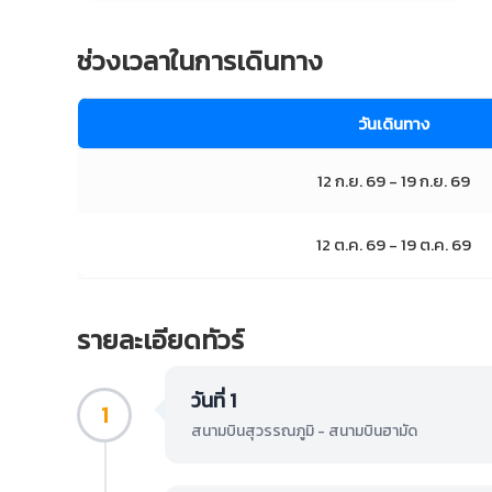
ช่วงเวลาในการเดินทาง
วันเดินทาง
12 ก.ย. 69 - 19 ก.ย. 69
12 ต.ค. 69 - 19 ต.ค. 69
รายละเอียดทัวร์
วันที่ 1
1
สนามบินสุวรรณภูมิ - สนามบินฮามัด