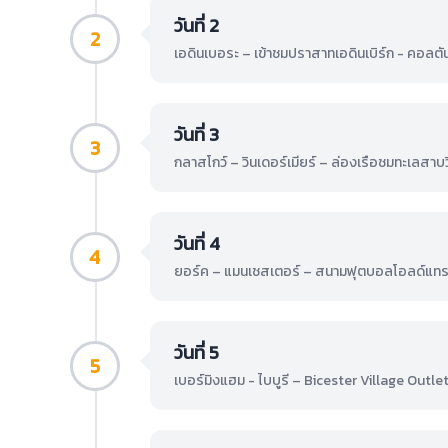
วันที่ 2
2
เอดินเบอระ – เข้าชมปราสาทเอดินเบิร์ก - คอลตัน 
วันที่ 3
3
กลาสโกว์ – วินเดอร์เมียร์ – ล่องเรือชมทะเลสาบ
วันที่ 4
4
ยอร์ค – แมนเชสเตอร์ – สนามฟุตบอลโอลด์แทรฟฟอ
วันที่ 5
5
เบอร์มิงแฮม - ไบบูรี – Bicester Village Outlet