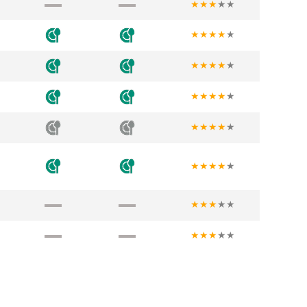
★
★
★
★
★
★
★
★
★
★
★
★
★
★
★
★
★
★
★
★
★
★
★
★
★
★
★
★
★
★
★
★
★
★
★
★
★
★
★
★