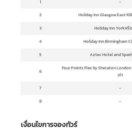
1
-
2
Holiday Inn Glasgow East Kilb
3
Holiday Inn Yorkหรือเ
4
Holiday Inn Birmingham Cit
5
Aztec Hotel and Spaหรื
Four Points Flex by Sheraton London 
6
เท่า
7
-
8
-
เงื่อนไขการจองทัวร์