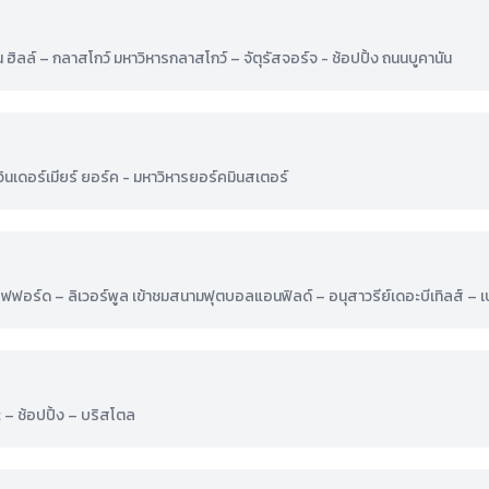
ฮิลล์ – กลาสโกว์ มหาวิหารกลาสโกว์ – จัตุรัสจอร์จ - ช้อปปิ้ง ถนนบูคานัน
วินเดอร์เมียร์ ยอร์ค - มหาวิหารยอร์คมินสเตอร์
ร์ด – ลิเวอร์พูล เข้าชมสนามฟุตบอลแอนฟิลด์ – อนุสาวรีย์เดอะบีเทิลส์ – เ
 – ช้อปปิ้ง – บริสโตล