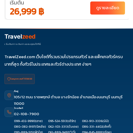
เริ่มต้น
24
27-31
28-01
29-
26,999 ฿
ดูรายละเอียด
02
31-04
พ.ย. 69
01-05
03-
04-
05-
07-11
Travel
zeed
07
08
09
08-12
10-14
11-15
12-16
14-18
15-19
เริ่มต้นการเดินทางของคุณได้ที่นี่
17-21
18-22
19-23
21-25
22-26
TravelZeed.com เว็บไซต์ที่รวมรวมโปรแกรมทัวร์ และแพ็กเกจทัวร์ครบ
24-28
25-29
26-
28-
29-
มากที่สุด ทั้งทัวร์ในประเทศและทัวร์ต่างประเทศ ง่ายๆ
30
02
03
ใบอนุญาต เลขที่ 11/08038
ที่อยู่
105/12 ถนน ราชพฤกษ์ ตำบล บางรักน้อย อำเภอเมืองนนทบุรี นนทบุรี
11000
โทรศัพท์
02-108-7900
099-432-9990
(อาย)
095-524-5513
(เติร์ก)
082-913-3336
(นินิ)
080-082-9197
(รัสเซีย)
062-103-3313
(ใบเตย)
086-331-4402
(ลัคกี้)
093-889-5151
(ฟ้าใส)
061-889-9492
(วิววี่)
094-845-8881
(ก้อย)