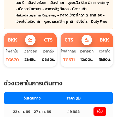
ดนตรี - เมืองโจซังเค - เมืองโทยะ - จุดชมวิว Silo Observatory
- เมืองฮาโกดาเตะ - อาคารอิฐสีแดง - นั่งกระเช้า
Hakodateyama Ropeway - ตลาดเช้าฮาโกดาเตะ อาสะอิจิ -
เมืองโนโบริเบทสึ - หุบเขานรกจิโกคุดานิ - ซัปโปโร - Duty Free
BKK
CTS
CTS
BKK
flight_takeoff
flight_land
ไฟล์ทไป
เวลาออก
เวลาถึง
ไฟล์ทกลับ
เวลาออก
เวลาถึง
TG670
TG671
23:45น.
08:30น.
10:00น.
15:50น.
ช่วงเวลาในการเดินทาง
วันเดินทาง
ราคา (฿)
22 ต.ค. 69 - 27 ต.ค. 69
49,888
เต็ม