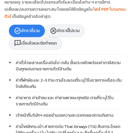
หมายเหตุ: รายละเอียดโปรแกรมทัวร์และเงื่อนไขต่าง ๆ อาจมีการ
เปลี่ยนแปลงตามความเหมาะสม โดยขอให้ยึดข้อมูลใน
ไฟล์ PDF โปรแกรม
ทัวร์
เป็นข้อมูลอ้างอิงล่าสุด
check_circle
cancel
อัตรานี้รวม
อัตรานี้ไม่รวม
chat_info
เงื่อนไขและข้อกำหนด
ค่าตั๋วโดยสารเครื่องบินไป-กลับ ชั้นประหยัดพร้อมค่าภาษีสนาม
บินทุกแห่งตามรายการทัวร์ข้างต้น
ค่าที่พักห้องละ 2-3 ท่าน ตามโรงแรมที่ระบุไว้ในรายการหรือระดับ
ใกล้เคียงกัน
ค่าอาหาร ค่าเข้าชม และ ค่ายานพาหนะทุกชนิด ตามที่ระบุไว้ใน
รายการทัวร์ข้างต้น
เจ้าหน้าที่บริษัทฯ คอยอำนวยความสะดวกตลอดการเดินทาง
ค่าน้ำหนักกระเป๋า สายการบิน Thai Airways (TG) สัมภาระโหลด
ใต้ท้องเครื่อง 1 ใบ ไม่เกิน 23 กิโลกรัม และ ถือขึ้นเครื่องได้ 7