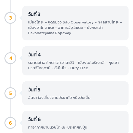
วันที่ 3
3
เมืองโทยะ - จุดชมวิว Silo Observatory - ทะเลสาบโทยะ -
เมืองฮาโกดาเตะ - อาคารอิฐสีแดง - นั่งกระเช้า
Hakodateyama Ropeway
วันที่ 4
4
ตลาดเช้าฮาโกดาเตะ อาสะอิจิ - เมืองโนโบริเบทสึ - หุบเขา
นรกจิโกคุดานิ - ซัปโปโร - Duty Free
วันที่ 5
5
อิสระท่องเที่ยวตามอัธยาศัย หนึ่งวันเต็ม
วันที่ 6
6
ท่าอากาศยานนิวชิโตะเซะ ประเทศญี่ปุ่น