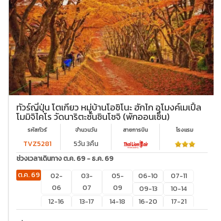
ทัวร์ญี่ปุ่น โตเกียว หมู่บ้านโอชิโนะ ฮักไก อุโมงค์เมเปิ้ล
โมมิจิไคโร วัดนาริตะซันชินโชจิ (พักออนเซ็น)
รหัสทัวร์
จำนวนวัน
สายการบิน
โรงเเรม
TVZ5281
5วัน 3คืน
ช่วงเวลาเดินทาง ต.ค. 69 - ธ.ค. 69
ต.ค. 69
02-
03-
05-
06-10
07-11
06
07
09
09-13
10-14
12-16
13-17
14-18
16-20
17-21
19-23
20-
21-25
22-26
24-28