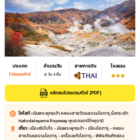
ประเภท
จำนวนวัน
สายการบิน
โรงแรม
โปรแกรมทัวร์
6 วัน 4 คืน
คลิกชมโปรแกรมทัวร์ (PDF)
ไฮไลท์ :
เนินพระพุทธเจ้า คลองสายวัฒนธรรมโอตารุ นั่งกระเช้า
Hakodateyama Ropeway หุบเขานรกจิโกคุดานิ
เที่ยว :
เมืองซัปโปโร - เนินพระพุทธเจ้า - เมืองโอตารุ - คลอง
สายวัฒนธรรมโอตารุ - เครื่องแก้วโอตารุ - พิพิธภัณฑ์กล่อง