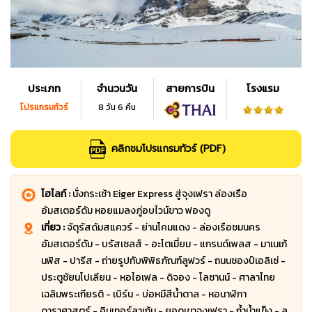
ประเภท
จำนวนวัน
สายการบิน
โรงแรม
โปรแกรมทัวร์
8 วัน 6 คืน
คลิกชมโปรแกรมทัวร์ (PDF)
ไฮไลท์ :
นั่งกระเช้า Eiger Express สู่จุงเฟรา ล่องเรือ
อัมสเตอร์ดัม หอยแมลงภู่อบไวน์ขาว ฟองดู
เที่ยว :
จัตุรัสดัมสแควร์ - ย่านโคมแดง - ล่องเรือชมนคร
อัมสเตอร์ดัม - บรัสเซลส์ - อะโตเมี่ยม - แกรนด์เพลส - มาเนเก้
นพิส - ปารีส - ถ่ายรูปกับพิพิธภัณฑ์ลูฟวร์ - ถนนชองป์เอลิเซ่ -
ประตูชัยนโปเลียน - หอไอเฟล - ดิจอง - โลซานน์ - ศาลาไทย
เฉลิมพระเกียรติ - เบิร์น - บ่อหมีสีน้ำตาล - หอนาฬิกา
ดาราศาสตร์ - อินเทอร์ลาเก้น - ยอดเขาจุงเฟรา - ถ้ำน้ำแข็ง - ลู