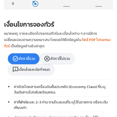
8
เงื่อนไขการจองทัวร์
หมายเหตุ: รายละเอียดโปรแกรมทัวร์และเงื่อนไขต่าง ๆ อาจมีการ
เปลี่ยนแปลงตามความเหมาะสม โดยขอให้ยึดข้อมูลใน
ไฟล์ PDF โปรแกรม
ทัวร์
เป็นข้อมูลอ้างอิงล่าสุด
check_circle
cancel
อัตรานี้รวม
อัตรานี้ไม่รวม
chat_info
เงื่อนไขและข้อกำหนด
ค่าบัตรโดยสารเครื่องบินชั้นประหยัด (Economy Class) ที่ระบุ
วันเดินทางไปกลับพร้อมคณะ
ค่าที่พักห้องละ 2-3 ท่าน ตามโรงแรมที่ระบุไว้ในรายการ หรือระดับ
เทียบเท่า