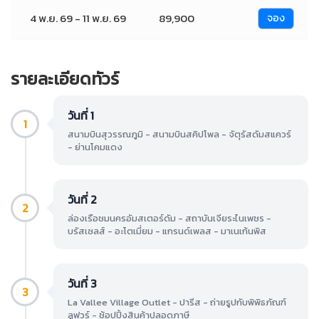
4 พ.ย. 69 - 11 พ.ย. 69
89,900
จอง
รายละเอียดทัวร์
วันที่ 1
1
สนามบินสุวรรณภูมิ - สนามบินสคิปโพล - จัตุรัสดัมสแควร์
- ย่านโคมแดง
วันที่ 2
2
ล่องเรือชมนครอัมสเตอร์ดัม - สถาบันเจียระไนเพชร -
บรัสเซลส์ - อะโตเมี่ยม - แกรนด์เพลส - มาเนเก้นพิส
วันที่ 3
3
La Vallee Village Outlet - ปารีส - ถ่ายรูปกับพิพิธภัณฑ์
ลูฟวร์ - ช้อปปิ้งสินค้าปลอดภาษี