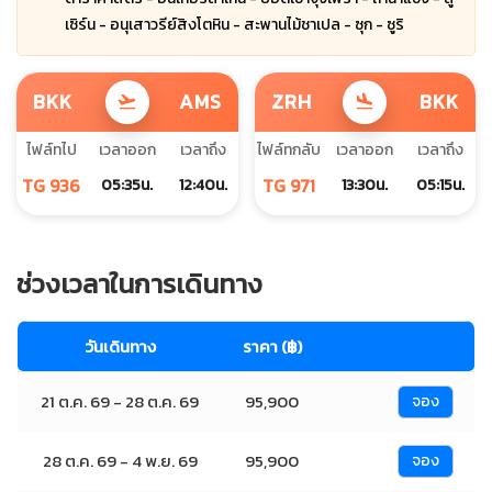
เซิร์น - อนุเสาวรีย์สิงโตหิน - สะพานไม้ชาเปล - ซุก - ซูริ
BKK
AMS
ZRH
BKK
flight_takeoff
flight_land
ไฟล์ทไป
เวลาออก
เวลาถึง
ไฟล์ทกลับ
เวลาออก
เวลาถึง
TG 936
TG 971
05:35น.
12:40น.
13:30น.
05:15น.
ช่วงเวลาในการเดินทาง
วันเดินทาง
ราคา (฿)
21 ต.ค. 69 - 28 ต.ค. 69
95,900
จอง
28 ต.ค. 69 - 4 พ.ย. 69
95,900
จอง