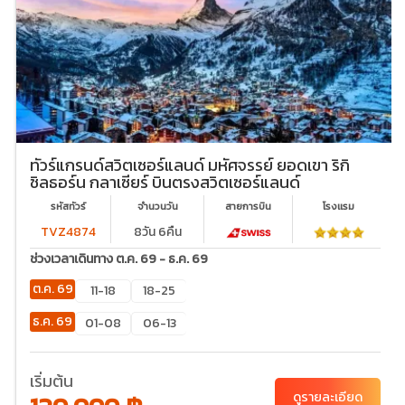
ทัวร์แกรนด์สวิตเซอร์แลนด์ มหัศจรรย์ ยอดเขา ริกิ
ชิลธอร์น กลาเซียร์ บินตรงสวิตเซอร์แลนด์
รหัสทัวร์
จำนวนวัน
สายการบิน
โรงเเรม
TVZ4874
8วัน 6คืน
ช่วงเวลาเดินทาง ต.ค. 69 - ธ.ค. 69
ต.ค. 69
11-18
18-25
ธ.ค. 69
01-08
06-13
เริ่มต้น
ดูรายละเอียด