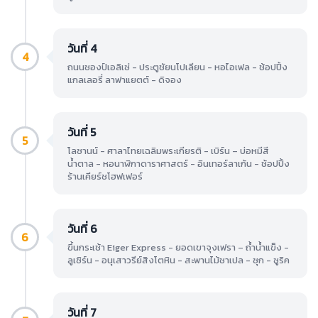
วันที่ 4
4
ถนนชองป์เอลิเซ่ - ประตูชัยนโปเลียน - หอไอเฟล - ช้อปปิ้ง
แกลเลอรี่ ลาฟาแยตต์ - ดิจอง
วันที่ 5
5
โลซานน์ - ศาลาไทยเฉลิมพระเกียรติ - เบิร์น – บ่อหมีสี
น้ำตาล - หอนาฬิกาดาราศาสตร์ - อินเทอร์ลาเก้น - ช้อปปิ้ง
ร้านเคียร์ชโฮฟเฟอร์
วันที่ 6
6
ขึ้นกระเช้า Eiger Express - ยอดเขาจุงเฟรา – ถ้ำน้ำแข็ง -
ลูเซิร์น - อนุเสาวรีย์สิงโตหิน - สะพานไม้ชาเปล - ซุก - ซูริค
วันที่ 7