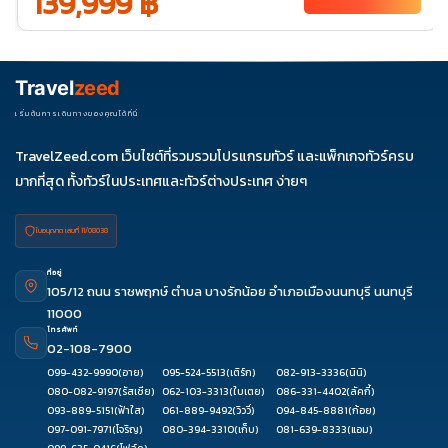
139,999 ฿
Travel
zeed
เริ่มต้นการเดินทางของคุณได้ที่นี่
TravelZeed.com เว็บไซต์ที่รวมรวมโปรแกรมทัวร์ และแพ็กเกจทัวร์ครบ
มากที่สุด ทั้งทัวร์ในประเทศและทัวร์ต่างประเทศ ง่ายๆ
ใบอนุญาต เลขที่ 11/08038
ที่อยู่
105/12 ถนน ราชพฤกษ์ ตำบล บางรักน้อย อำเภอเมืองนนทบุรี นนทบุรี
11000
โทรศัพท์
02-108-7900
099-432-9990
(อาย)
095-524-5513
(เติร์ก)
082-913-3336
(นินิ)
080-082-9197
(รัสเซีย)
062-103-3313
(ใบเตย)
086-331-4402
(ลัคกี้)
093-889-5151
(ฟ้าใส)
061-889-9492
(วิววี่)
094-845-8881
(ก้อย)
097-091-7971
(โจริญ)
080-394-3310
(เก็บ)
081-639-8333
(แอม)