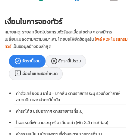
เงื่อนไขการจองทัวร์
หมายเหตุ: รายละเอียดโปรแกรมทัวร์และเงื่อนไขต่าง ๆ อาจมีการ
เปลี่ยนแปลงตามความเหมาะสม โดยขอให้ยึดข้อมูลใน
ไฟล์ PDF โปรแกรม
ทัวร์
เป็นข้อมูลอ้างอิงล่าสุด
check_circle
cancel
อัตรานี้รวม
อัตรานี้ไม่รวม
chat_info
เงื่อนไขและข้อกำหนด
ค่าตั๋วเครื่องบิน ขาไป - ขากลับ ตามรายการระบุ รวมถึงค่าภาษี
สนามบิน และ ค่าภาษีน้ำมัน
ค่ารถโค้ช ปรับอากาศ ตามรายการที่ระบุ
โรงแรมที่พักตามระบุ หรือ เทียบเท่า (พัก 2-3 ท่าน/ห้อง)
ค่าธรรมเนียม เข้าชมสถานที่ต่างๆ ตามรายการที่ระบุ