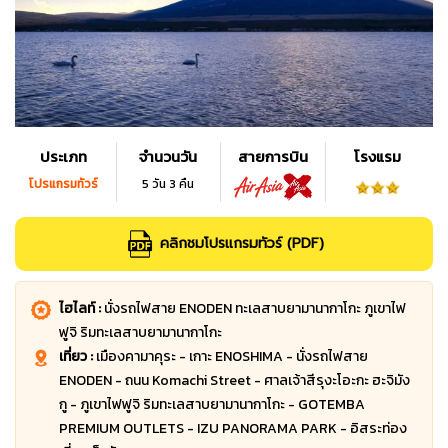
ประเภท
จำนวนวัน
สายการบิน
โรงแรม
โปรแกรมทัวร์
5 วัน 3 คืน
คลิกชมโปรแกรมทัวร์ (PDF)
ไฮไลท์ :
นั่งรถไฟสาย ENODEN ทะเลสาบยามานากาโกะ ภูเขาไฟ
ฟูจิ ริมทะเลสาบยามานากาโกะ
เที่ยว :
เมืองคามาคุระ - เกาะ ENOSHIMA - นั่งรถไฟสาย
ENODEN - ถนน Komachi Street - ศาลเจ้าสีรุงะโอะกะ ฮะจิมัง
กู - ภูเขาไฟฟูจิ ริมทะเลสาบยามานากาโกะ - GOTEMBA
PREMIUM OUTLETS - IZU PANORAMA PARK - อิสระท่อง