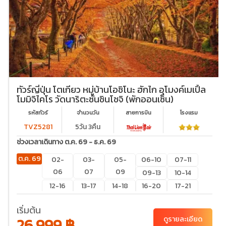
ทัวร์ญี่ปุ่น โตเกียว หมู่บ้านโอชิโนะ ฮักไก อุโมงค์เมเปิ้ล
โมมิจิไคโร วัดนาริตะซันชินโชจิ (พักออนเซ็น)
รหัสทัวร์
จำนวนวัน
สายการบิน
โรงเเรม
TVZ5281
5วัน 3คืน
ช่วงเวลาเดินทาง ต.ค. 69 - ธ.ค. 69
ต.ค. 69
02-
03-
05-
06-10
07-11
06
07
09
09-13
10-14
12-16
13-17
14-18
16-20
17-21
19-23
20-
21-25
22-26
24-28
เริ่มต้น
24
27-31
28-01
29-
26,999 ฿
ดูรายละเอียด
02