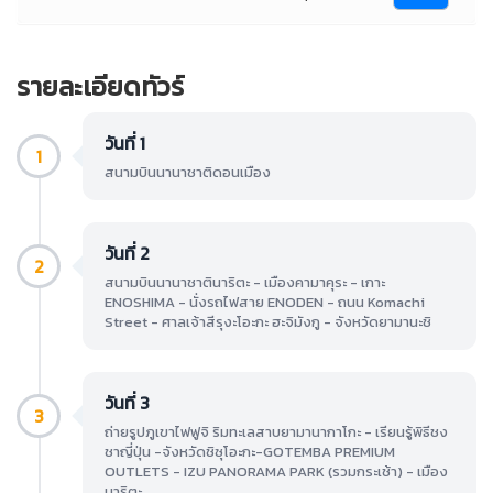
รายละเอียดทัวร์
วันที่ 1
1
สนามบินนานาชาติดอนเมือง
วันที่ 2
2
สนามบินนานาชาตินาริตะ - เมืองคามาคุระ - เกาะ
ENOSHIMA - นั่งรถไฟสาย ENODEN - ถนน Komachi
Street - ศาลเจ้าสีรุงะโอะกะ ฮะจิมังกู - จังหวัดยามานะชิ
วันที่ 3
3
ถ่ายรูปภูเขาไฟฟูจิ ริมทะเลสาบยามานากาโกะ - เรียนรู้พิธีชง
ชาญี่ปุ่น -จังหวัดชิซุโอะกะ-GOTEMBA PREMIUM
OUTLETS - IZU PANORAMA PARK (รวมกระเช้า) - เมือง
นาริตะ