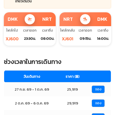
เที่ยวเต็มวัน
DMK
NRT
NRT
DMK
flight_takeoff
flight_land
ไฟล์ทไป
เวลาออก
เวลาถึง
ไฟล์ทกลับ
เวลาออก
เวลาถึง
XJ600
XJ601
23:30น.
08:00น.
09:15น.
14:00น.
ช่วงเวลาในการเดินทาง
วันเดินทาง
ราคา (฿)
27 ก.ย. 69 - 1 ต.ค. 69
25,919
จอง
2 ต.ค. 69 - 6 ต.ค. 69
29,919
จอง