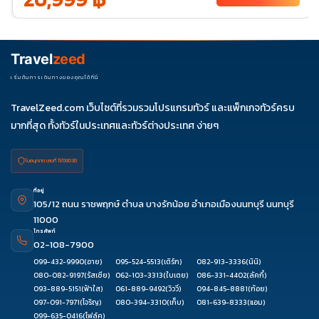
31-04
พ.ย. 69
01-05
03-
04-
05-
07-11
Travel
zeed
07
08
09
08-12
10-14
11-15
12-16
14-18
15-19
เริ่มต้นการเดินทางของคุณได้ที่นี่
17-21
18-22
19-23
21-25
22-26
TravelZeed.com เว็บไซต์ที่รวมรวมโปรแกรมทัวร์ และแพ็กเกจทัวร์ครบ
24-28
25-29
26-
28-
29-
มากที่สุด ทั้งทัวร์ในประเทศและทัวร์ต่างประเทศ ง่ายๆ
30
02
03
ใบอนุญาต เลขที่ 11/08038
ที่อยู่
105/12 ถนน ราชพฤกษ์ ตำบล บางรักน้อย อำเภอเมืองนนทบุรี นนทบุรี
11000
โทรศัพท์
02-108-7900
099-432-9990
(อาย)
095-524-5513
(เติร์ก)
082-913-3336
(นินิ)
080-082-9197
(รัสเซีย)
062-103-3313
(ใบเตย)
086-331-4402
(ลัคกี้)
093-889-5151
(ฟ้าใส)
061-889-9492
(วิววี่)
094-845-8881
(ก้อย)
097-091-7971
(โจริญ)
080-394-3310
(เก็บ)
081-639-8333
(แอม)
099-635-0416
(โฟล์ค)