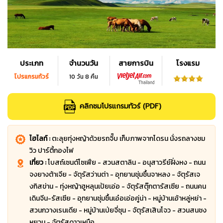
ประเภท
จำนวนวัน
สายการบิน
โรงแรม
โปรแกรมทัวร์
10 วัน 8 คืน
คลิกชมโปรแกรมทัวร์ (PDF)
ไฮไลท์ :
ตะลุยทุ่งหญ้าด้วยรถจี๊บ เก็บภาพจากโดรน นั่งรถลางชม
วิว ปาร์ตี้กองไฟ
เที่ยว :
โบสถ์เซนต์โซเฟีย - สวนสตาลิน - อนุสาวรีย์ฝั่งหง - ถนน
จงยางต้าเจีย - จัตุรัสว่านต่า - อุทยานชุ่มชื้นจาหลง - จัตุรัสเจ
งกิสข่าน - ทุ่งหญ้าฮูหลุนเป้ยเอ่อ - จัตุรัสตุ๊กตารัสเซีย - ถนนคน
เดินจีน-รัสเซีย - อุทยานชุ่มชื้นเอ๋อเอ่อคู่น่า - หมู่บ้านเอ้าหลู่หย่า -
สวนกวางเรนเดีย - หมู่บ้านเป่ยจี่ชุน - จัตุรัสเสินโจว - สวนสนชง
หยวน - จัตุรัสดาวเหนือ