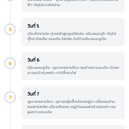
ฟ้า-จัตุรัสเจงกิสข่าน
วันที่ 5
5
เมืองไห่ลาเอ่อ-ทุ่งหญ้าฮูหลุนเป้ยเอ่อ-เมืองแมนจูรี-จัตุรัส
ตุ๊กตารัสเซีย-ถนนจีน รัสเซีย-ไนท์วิวเมืองแมนจูเรีย
วันที่ 6
6
เมืองแมนจูเรีย -ภูเขาเหยซานโถว-ชมบ้านชาวมองโก-นั่งรถ
ลางชมวิวทุ่งหญ้า-ปาร์ตี้กองไฟ
วันที่ 7
7
ภูเขาเหยซานโถว -อุทายนซุ้มชื้นเอ๋อเอ่อคู่น่า-เยี่ยมชมบ้าน
ชนเผ่ารัสเซีย-เมืองเกินเหอ-หมู่บ้านชนเผ่าเอ้าเอ่อหย่า-ชม
ฝูงกวางเรนเดีย