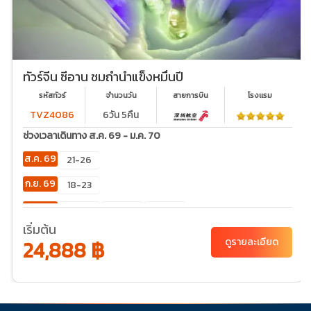
ทัวร์จีน ซีอาน ชมถ้ำน้ำแข็งหมื่นปี
รหัสทัวร์
จำนวนวัน
สายการบิน
โรงเเรม
TVZ4086
6วัน 5คืน
ช่วงเวลาเดินทาง ส.ค. 69 - ม.ค. 70
ส.ค. 69
21-26
ก.ย. 69
18-23
ต.ค. 69
02-
23-28
30-
07
04
เริ่มต้น
24,888 ฿
ดูรายละเอียด
พ.ย. 69
20-
25
ธ.ค. 69
04-
06-11
11-16
18-23
25-30
09