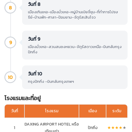
วันที่ 8
8
เมืองเกินเหอ-เมืองมั่วเหอ-หมู่บ้านเป่ยจี่ชุน-ที่ทำการไปรษ
รีย์-บ้านพัก-ศาลา-ป้อมยาม-จัตุรัสเสินโจว
วันที่ 9
9
เมืองมั่วเหอ-สวนสนซงหยวน-จัตุรัสดาวเหนือ-บินกลับกรุง
ปักกิ่ง
วันที่ 10
10
กรุงปักกิ่ง -บินกลับกรุงเทพฯ
โรงแรมและที่อยู่
วันที่
โรงแรม
เมือง
ระดับ
DAXING AIRPORT HOTEL หรือ
1
ปักกิ่ง
★
★
★
★
★
เทียบเท่า