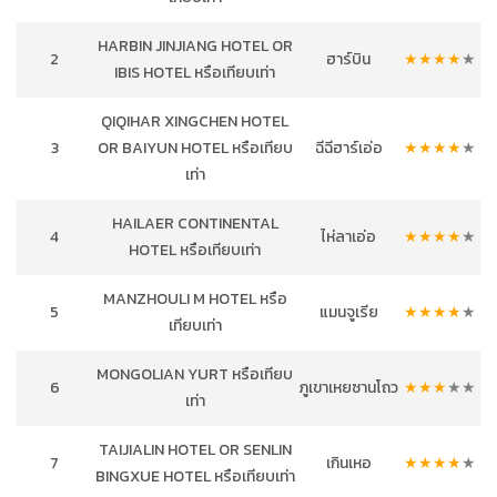
HARBIN JINJIANG HOTEL OR
2
ฮาร์บิน
★
★
★
★
★
IBIS HOTEL หรือเทียบเท่า
QIQIHAR XINGCHEN HOTEL
3
OR BAIYUN HOTEL หรือเทียบ
ฉีฉีฮาร์เอ่อ
★
★
★
★
★
เท่า
HAILAER CONTINENTAL
4
ไห่ลาเอ่อ
★
★
★
★
★
HOTEL หรือเทียบเท่า
MANZHOULI M HOTEL หรือ
5
แมนจูเรีย
★
★
★
★
★
เทียบเท่า
MONGOLIAN YURT หรือเทียบ
6
ภูเขาเหยซานโถว
★
★
★
★
★
เท่า
TAIJIALIN HOTEL OR SENLIN
7
เกินเหอ
★
★
★
★
★
BINGXUE HOTEL หรือเทียบเท่า