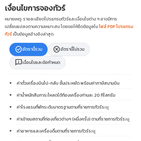
เงื่อนไขการจองทัวร์
หมายเหตุ: รายละเอียดโปรแกรมทัวร์และเงื่อนไขต่าง ๆ อาจมีการ
เปลี่ยนแปลงตามความเหมาะสม โดยขอให้ยึดข้อมูลใน
ไฟล์ PDF โปรแกรม
ทัวร์
เป็นข้อมูลอ้างอิงล่าสุด
check_circle
cancel
อัตรานี้รวม
อัตรานี้ไม่รวม
chat_info
เงื่อนไขและข้อกำหนด
ค่าตั๋วเครื่องบินไป-กลับ ชั้นประหยัด พร้อมค่าภาษีสนามบิน
ค่าน้ำหนักสัมภาระโหลดใต้ท้องเครื่องท่านละ 20 กิโลกรัม
ค่าโรงแรมที่พักระดับมาตรฐานตามที่รายการทัวร์ระบุ
ค่าเข้าชมสถานที่ท่องเที่ยวต่างๆ (หนึ่งครั้ง) ตามที่รายการทัวร์ระบุ
ค่าอาหารและเครื่องดื่มตามที่รายการทัวร์ระบุ