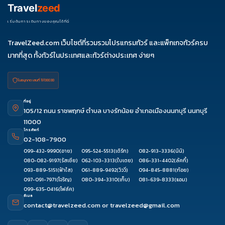
27-01
Travel
zeed
ม.ค. 70
01-06
03-
เริ่มต้นการเดินทางของคุณได้ที่นี่
08
TravelZeed.com เว็บไซต์ที่รวมรวมโปรแกรมทัวร์ และแพ็กเกจทัวร์ครบ
มากที่สุด ทั้งทัวร์ในประเทศและทัวร์ต่างประเทศ ง่ายๆ
ใบอนุญาต เลขที่ 11/08038
ที่อยู่
105/12 ถนน ราชพฤกษ์ ตำบล บางรักน้อย อำเภอเมืองนนทบุรี นนทบุรี
11000
โทรศัพท์
02-108-7900
099-432-9990
(อาย)
095-524-5513
(เติร์ก)
082-913-3336
(นินิ)
080-082-9197
(รัสเซีย)
062-103-3313
(ใบเตย)
086-331-4402
(ลัคกี้)
093-889-5151
(ฟ้าใส)
061-889-9492
(วิววี่)
094-845-8881
(ก้อย)
097-091-7971
(โจริญ)
080-394-3310
(เก็บ)
081-639-8333
(แอม)
099-635-0416
(โฟล์ค)
อีเมล
contact@travelzeed.com
or
travelzeed@gmail.com