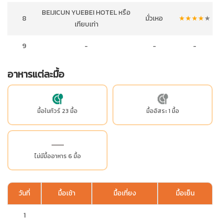
BEIJICUN YUEBEI HOTEL หรือ
8
มั่วเหอ
★
★
★
★
★
เทียบเท่า
9
-
-
-
อาหารแต่ละมื้อ
มื้อในทัวร์ 23 มื้อ
มื้ออิสระ 1 มื้อ
ไม่มีมื้ออาหาร 6 มื้อ
วันที่
มื้อเช้า
มื้อเที่ยง
มื้อเย็น
1