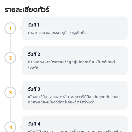
รายละเอียดทัวร์
วันที่ 1
1
ท่าอากาศยานสุวรรณภูมิ - กรุงปักกิ่ง
วันที่ 2
2
กรุงปักกิ่ง-รถไฟความเร็วสูงสู่เมืองฮาร์บิน-โบสถ์เซนต์
โซเฟีย
วันที่ 3
3
เมืองฮาร์บิน -สวนสตาลิน-อนุสาวรีย์ป้องกันอุทกภัย-ถนน
จงยางเจีย-เมืองฉีฉีฮาร์เอ่อ-จัตุรัสว่านต่า
วันที่ 4
4
เมืองฉีฉีฮาร์เอ่อ – อุทยานชุ่มชื้นจาหลง -ชมนกกระเรียนเหิน