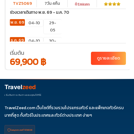
TVZ5069
7วัน 4คืน
ช่วงเวลาเดินทาง พ.ย. 69 - ม.ค. 70
พ.ย. 69
04-10
29-
05
ธ.ค. 69
04-10
30-
05
เริ่มต้น
69,900 ฿
ดูรายละเอียด
Travel
zeed
เริ่มต้นการเดินทางของคุณได้ที่นี่
TravelZeed.com เว็บไซต์ที่รวมรวมโปรแกรมทัวร์ และแพ็กเกจทัวร์ครบ
มากที่สุด ทั้งทัวร์ในประเทศและทัวร์ต่างประเทศ ง่ายๆ
ใบอนุญาต เลขที่ 11/08038