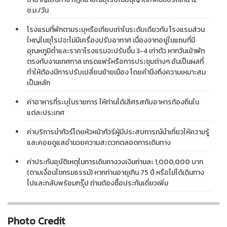
ช.ม./วัน
โรงแรมที่พักตามระบุหรือเทียบเท่าในระดับเดียวกัน โรงแรมส่วน
ใหญ่ในยุโรปจะไม่มีเครื่องปรับอากาศ เนื่องจากอยู่ในแถบที่มี
อุณหภูมิต่ำและราคาโรงแรมจะปรับขึ้น 3-4 เท่าตัว หากวันเข้าพัก
ตรงกับงานเทศกาล เทรดแฟร์หรือการประชุมต่างๆ อันเป็นผลที่
ทำให้ต้องมีการปรับเปลี่ยนย้ายเมือง โดยคำนึงถึงความเหมาะสม
เป็นหลัก
ค่าอาหารที่ระบุในรายการ ให้ท่านได้เลิศรสกับอาหารท้องถิ่นใน
แต่ละประเทศ
ค่าบริการนำทัวร์โดยหัวหน้าทัวร์ผู้มีประสบการณ์นำเที่ยวให้ความรู้
และคอยดูแลอำนวยความสะดวกตลอดการเดินทาง
ค่าประกันอุบัติเหตุในการเดินทางวงเงินท่านละ 1,000,000 บาท
(ตามเงื่อนไขกรมธรรม์) หากท่านอายุเกิน 75 ปี หรือไม่ได้เดินทาง
ไปและกลับพร้อมกรุ๊ป ท่านต้องซื้อประกันเดี่ยวเพิ่ม
Photo Credit