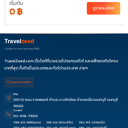
เริ่มต้น
ธ.ค. 69
05-12
25-01
31-07
0 ฿
ดูรายละเอียด
Travel
zeed
เริ่มต้นการเดินทางของคุณได้ที่นี่
TravelZeed.com เว็บไซต์ที่รวมรวมโปรแกรมทัวร์ และแพ็กเกจทัวร์ครบ
มากที่สุด ทั้งทัวร์ในประเทศและทัวร์ต่างประเทศ ง่ายๆ
ใบอนุญาต เลขที่ 11/08038
ที่อยู่
105/12 ถนน ราชพฤกษ์ ตำบล บางรักน้อย อำเภอเมืองนนทบุรี นนทบุรี
11000
โทรศัพท์
02-108-7900
099-432-9990
(อาย)
095-524-5513
(เติร์ก)
082-913-3336
(นินิ)
080-082-9197
(รัสเซีย)
062-103-3313
(ใบเตย)
086-331-4402
(ลัคกี้)