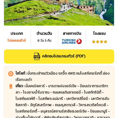
ประเภท
จำนวนวัน
สายการบิน
โรงแรม
โปรแกรมทัวร์
8 วัน 5 คืน
คลิกชมโปรแกรมทัวร์ (PDF)
ไฮไลท์ :
นั่งกระเช้าชมวิวเมือง รถจี๊ด 4WD ชมโบสถ์เกอร์เกตี้ ล่อง
เรือทะเลดำ
เที่ยว :
นั่งเคเบิลคาร์ - มารดาแห่งจอร์เจีย - ป้อมปราการนาริกา
ลา - โรงอาบน้ำโบราณ - ถนนคนเดินชาเดอนี่ - โบสถ์ทรินิตี้ -
โบสถ์เมเตห์คี - โบสถ์พระแม่มารี - มหาวิหารซิโอนี - มหาวิหารอัน
ซิสคาติ - จัตุรัสเสรีภาพ - ถนนรุสตาเวลี - วิหารสเวติสโคเวลี -
โบสถ์เกอร์เกตี้ - อนุสรณ์สถานรัสเซีย&จอร์เจีย - ป้อมอนานูรี -
อ่างเก็บน้ำชินวารี - พิพิธภัณฑ์สตาลิน - วิหารบากราติ - อารามเจ