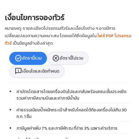
เงื่อนไขการจองทัวร์
หมายเหตุ: รายละเอียดโปรแกรมทัวร์และเงื่อนไขต่าง ๆ อาจมีการ
เปลี่ยนแปลงตามความเหมาะสม โดยขอให้ยึดข้อมูลใน
ไฟล์ PDF โปรแกรม
ทัวร์
เป็นข้อมูลอ้างอิงล่าสุด
check_circle
cancel
อัตรานี้รวม
อัตรานี้ไม่รวม
chat_info
เงื่อนไขและข้อกำหนด
ค่าบัตรโดยสารโดยเครื่องบินไปและกลับพร้อมคณะชั้นประหยัด
รวมค่าภาษีสนามบินและค่าภาษีน้ำมัน
ค่าธรรมเนียมน้ำหนักกระเป๋าสำหรับโหลดใต้ท้องเครื่องไม่เกิน 30
ก.ก. 1 ชิ้น
ภาษีมูลค่าเพิ่ม 7% และภาษีหัก ณ ที่จ่าย 3% เฉพาะค่าบริการ