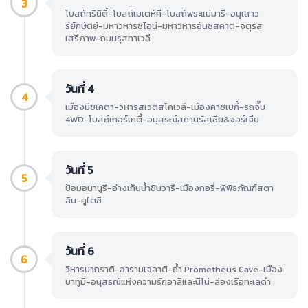
3
โบสถ์ทรินิตี้-โบสถ์เมเตห์คี-โบสถ์พระแม่มารี-อนุเสาว
รีย์กษัติย์-มหาวิหารซิโอนี-มหาวิหารอันซิสคาติ-จัตุรัส
เสรีภาพ-ถนนรุสทาเวลี
วันที่ 4
4
เมืองมีซเคตา-วิหารสเวติสโคเวลี-เมืองคาซเบกี้-รถจี๊บ
4WD-โบสถ์เกอร์เกตี้-อนุสรณ์สถานรัสเซีย&จอร์เจีย
วันที่ 5
5
ป้อมอนานูรี-อ่างเก็บน้ำชินวารี-เมืองกอรี่-พิพิธภัณฑ์สตา
ลิน-คูไตซี
วันที่ 6
6
วิหารบากราติ-อารามเจลาติ-ถ้ำ Prometheus Cave-เมือง
บาทูมี่-อนุสรณ์แห่งความรักอาลีและนีโน่-ล่องเรือทะเลดำ