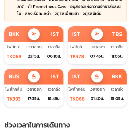
ลาติ - ถ้ำ Prometheus Cave - อนุสรณ์แห่งความรักอาลีและนี
โน่ - ล่องเรือทะเลดำ - จัตุรัสเปียเซซ่า - จตุรัสมีเดีย
BKK
IST
IST
TBS
flight_takeoff
flight_takeoff
ไฟล์ทไป
เวลาออก
เวลาถึง
ไฟล์ทไป
เวลาออก
เวลาถึง
TK069
TK378
23:15น.
06:10น.
07:45น.
11:05น.
BUS
IST
IST
BKK
flight_land
flight_land
ไฟล์ทกลับ
เวลาออก
เวลาถึง
ไฟล์ทกลับ
เวลาออก
เวลาถึง
TK393
TK068
17:35น.
18:45น.
01:40น.
15:05น.
ช่วงเวลาในการเดินทาง