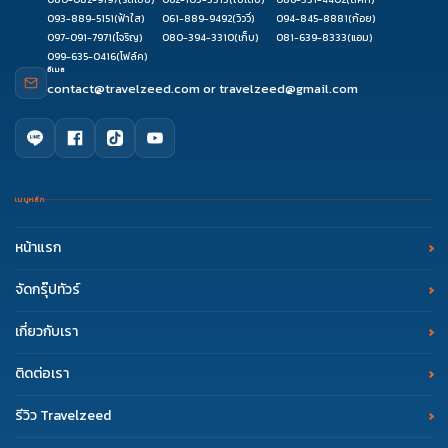
093-889-5151
(ฟ้าใส)
061-889-9492
(วิววี่)
094-845-8881
(ก้อย)
097-091-7971
(โจริญ)
080-394-3310
(เก็บ)
081-639-8333
(แอม)
099-635-0416
(โฟล์ค)
อีเมล
contact@travelzeed.com
or
travelzeed@gmail.com
เมนูหลัก
หน้าแรก
จัดกรุ๊ปทัวร์
เกี่ยวกับเรา
ติดต่อเรา
รีวิว Travelzeed