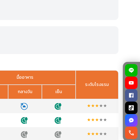
มื้ออาหาร
ระดับโรงแรม
กลางวัน
เย็น
★
★
★
★
★
★
★
★
★
★
call
★
★
★
★
★