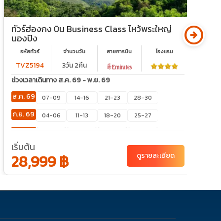
arrow_circle_right
ทัวร์ฮ่องกง บิน Business Class ไหว้พระใหญ่
ท
นองปิง
น
รหัสทัวร์
จำนวนวัน
สายการบิน
โรงเเรม
TVZ5194
3วัน 2คืน
ช่วงเวลาเดินทาง ส.ค. 69 - พ.ย. 69
ช
ส.ค. 69
ส
07-09
14-16
21-23
28-30
ก.ย. 69
ก
04-06
11-13
18-20
25-27
ต.ค. 69
ต
02-04
03-05
09-11
10-12
เริ่มต้น
เ
11-13
16-18
17-19
22-24
28,999 ฿
ดูรายละเอียด
23-25
24-26
30-01
31-02