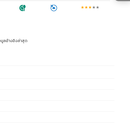
★
★
★
★
★
อมูลอ้างอิงล่าสุด