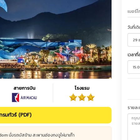
วันที่เด
เวลาที่
สายการบิน
โรงแรม
รายละเ
รมทัวร์ (PDF)
om นั่งรถบัสข้าม สะพานฮ่องกงจูไห่มาเก๊า