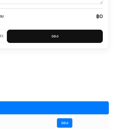
฿0
วม
ค่า
จอง
จอง