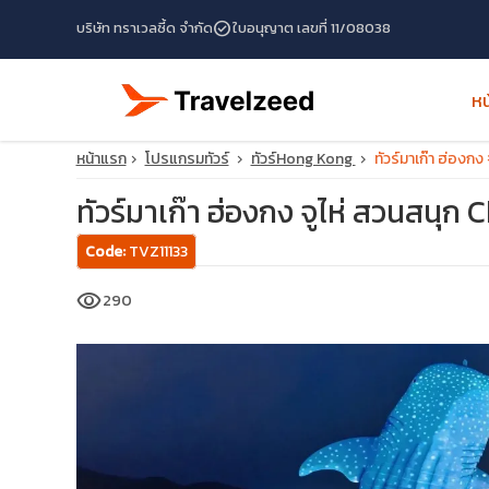
check_circle
บริษัท ทราเวลซี้ด จำกัด
ใบอนุญาต เลขที่ 11/08038
หน
หน้าแรก
โปรแกรมทัวร์
ทัวร์Hong Kong
ทัวร์มาเก๊า ฮ่องก
ทัวร์มาเก๊า ฮ่องกง จูไห่ สวนสนุก
Code:
TVZ11133
visibility
290
travel_explore
calendar_month
search