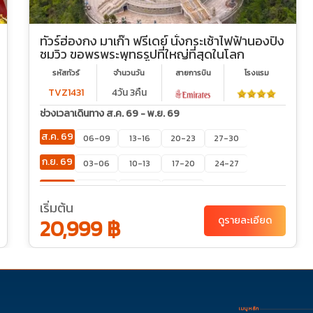
ทัวร์ฮ่องกง มาเก๊า ฟรีเดย์ นั่งกระเช้าไฟฟ้านองปิง
ชมวิว ขอพรพระพุทธรูปที่ใหญ่ที่สุดในโลก
รหัสทัวร์
จำนวนวัน
สายการบิน
โรงเเรม
TVZ1431
4วัน 3คืน
ช่วงเวลาเดินทาง ส.ค. 69 - พ.ย. 69
ส.ค. 69
06-09
13-16
20-23
27-30
ก.ย. 69
03-06
10-13
17-20
24-27
ต.ค. 69
01-04
15-18
29-01
เริ่มต้น
20,999 ฿
ดูรายละเอียด
เมนูหลัก