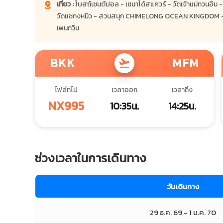
เที่ยว :
โบสถ์เซนต์ปอล - เซนาโด้สแควร์ - วัดเจ้าแม่กวนอิม - 
วัดแชกงหมิว - สวนสนุก CHIMELONG OCEAN KINGDOM - วัดผูถ
เพนกวิน
BKK
MFM
flight_takeoff
ไฟล์ทไป
เวลาออก
เวลาถึง
NX995
10:35น.
14:25น.
ช่วงเวลาในการเดินทาง
วันเดินทาง
29 ธ.ค. 69 - 1 ม.ค. 70