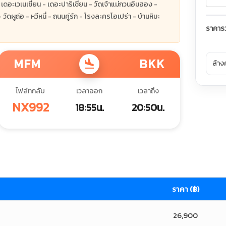
เดอะเวเนเชี่ยน - เดอะปาริเชี่ยน - วัดเจ้าแม่กวนอิมฮอง -
่อ - หวีหนี่ - ถนนคู่รัก - โรงละครโอเปร่า - บ้านหิมะ
ราคาร
MFM
BKK
flight_land
ล้าง
ไฟล์ทกลับ
เวลาออก
เวลาถึง
NX992
18:55น.
20:50น.
ราคา (฿)
26,900