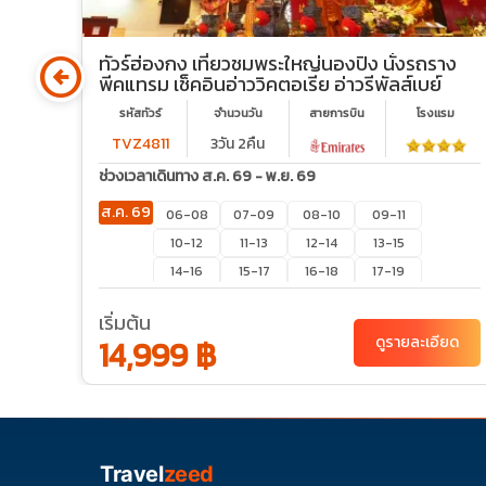
arrow_circle_left
ทัวร์ฮ่องกง เที่ยวชมพระใหญ่นองปิง นั่งรถราง
พีคแทรม เช็คอินอ่าววิคตอเรีย อ่าวรีพัลส์เบย์
รม
รหัสทัวร์
จำนวนวัน
สายการบิน
โรงเเรม
TVZ4811
3วัน 2คืน
ช่วงเวลาเดินทาง ส.ค. 69 - พ.ย. 69
ส.ค. 69
06-08
07-09
08-10
09-11
10-12
11-13
12-14
13-15
14-16
15-17
16-18
17-19
20-22
21-23
22-24
23-25
เริ่มต้น
24-26
27-29
28-30
29-31
ยด
14,999 ฿
ดูรายละเอียด
30-01
31-02
ก.ย. 69
03-05
04-06
05-07
06-08
07-09
10-12
11-13
12-14
13-15
14-16
17-19
18-20
Travel
zeed
19-21
20-22
21-23
24-26