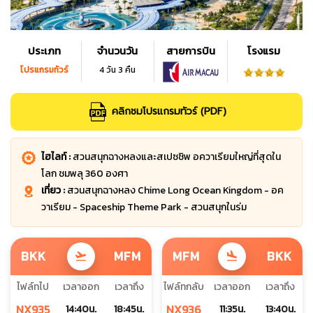
ประเภท
จำนวนวัน
สายการบิน
โรงแรม
โปรแกรมทัวร์
4 วัน 3 คืน
คลิกชมโปรแกรมทัวร์ (PDF)
ไฮไลท์ :
สวนสนุกฉางหลงและสเปซชิพ อควาเรียมใหญ่ที่สุดใน
โลก ชมพลุ 360 องศา
เที่ยว :
สวนสนุกฉางหลง Chime Long Ocean Kingdom - อค
วาเรียม - Spaceship Theme Park - สวนสนุกในร่ม
BKK
MFM
MFM
BKK
flight_takeoff
flight_land
ไฟล์ทไป
เวลาออก
เวลาถึง
ไฟล์ทกลับ
เวลาออก
เวลาถึง
NX935
NX936
14:40น.
18:45น.
11:35น.
13:40น.