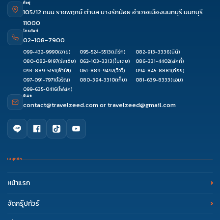
ที่อยู่
105/12 ถนน ราชพฤกษ์ ตำบล บางรักน้อย อำเภอเมืองนนทบุรี นนทบุรี
11000
โทรศัพท์
02-108-7900
099-432-9990
(อาย)
095-524-5513
(เติร์ก)
082-913-3336
(นินิ)
080-082-9197
(รัสเซีย)
062-103-3313
(ใบเตย)
086-331-4402
(ลัคกี้)
093-889-5151
(ฟ้าใส)
061-889-9492
(วิววี่)
094-845-8881
(ก้อย)
097-091-7971
(โจริญ)
080-394-3310
(เก็บ)
081-639-8333
(แอม)
099-635-0416
(โฟล์ค)
อีเมล
contact@travelzeed.com
or
travelzeed@gmail.com
เมนูหลัก
หน้าแรก
จัดกรุ๊ปทัวร์