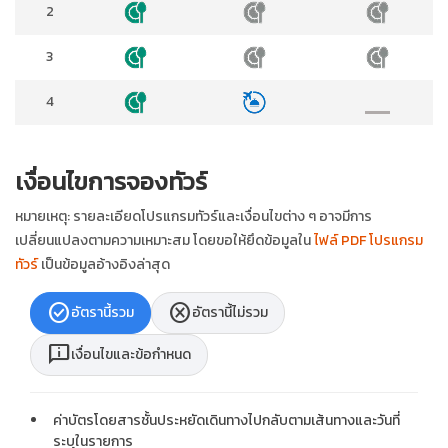
2
3
4
เงื่อนไขการจองทัวร์
หมายเหตุ: รายละเอียดโปรแกรมทัวร์และเงื่อนไขต่าง ๆ อาจมีการ
เปลี่ยนแปลงตามความเหมาะสม โดยขอให้ยึดข้อมูลใน
ไฟล์ PDF โปรแกรม
ทัวร์
เป็นข้อมูลอ้างอิงล่าสุด
check_circle
cancel
อัตรานี้รวม
อัตรานี้ไม่รวม
chat_info
เงื่อนไขและข้อกำหนด
ค่าบัตรโดยสารชั้นประหยัดเดินทางไปกลับตามเส้นทางและวันที่
ระบุในรายการ