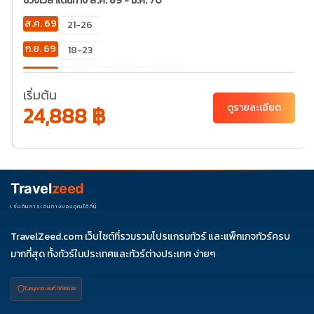
ช่วงเวลาเดินทาง ส.ค. 69 - ม.ค. 70
ส.ค. 69
21-26
ก.ย. 69
18-23
ต.ค. 69
02-
23-28
30-
07
04
เริ่มต้น
24,888 ฿
ดูรายละเอียด
พ.ย. 69
20-
25
ธ.ค. 69
04-
06-11
11-16
18-23
25-30
09
27-01
Travel
zeed
ม.ค. 70
01-06
03-
เริ่มต้นการเดินทางของคุณได้ที่นี่
08
TravelZeed.com เว็บไซต์ที่รวมรวมโปรแกรมทัวร์ และแพ็กเกจทัวร์ครบ
มากที่สุด ทั้งทัวร์ในประเทศและทัวร์ต่างประเทศ ง่ายๆ
ใบอนุญาต เลขที่ 11/08038