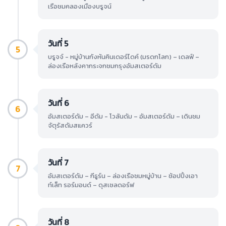
เรือชมคลองเมืองบรูจน์
วันที่ 5
5
บรูจจ์ - หมู่บ้านกังหันคินเดอร์ไดค์ (มรดกโลก) – เดลฟ์ –
ล่องเรือหลังคากระจกชมกรุงอัมสเตอร์ดัม
วันที่ 6
6
อัมสเตอร์ดัม – อีดัม - โวลันดัม – อัมสเตอร์ดัม – เดินชม
จัตุรัสดัมสแควร์
วันที่ 7
7
อัมสเตอร์ดัม – กีธูร์น – ล่องเรือชมหมู่บ้าน – ช้อปปิ้งเอา
ท์เล็ท รอร์มอนด์ – ดุสเซลดอร์ฟ
วันที่ 8