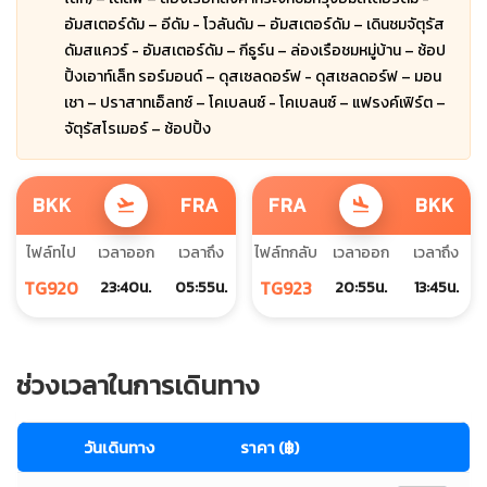
อัมสเตอร์ดัม – อีดัม - โวลันดัม – อัมสเตอร์ดัม – เดินชมจัตุรัส
ดัมสแควร์ - อัมสเตอร์ดัม – กีธูร์น – ล่องเรือชมหมู่บ้าน – ช้อป
ปิ้งเอาท์เล็ท รอร์มอนด์ – ดุสเซลดอร์ฟ - ดุสเซลดอร์ฟ – มอน
เชา – ปราสาทเอ็ลทซ์ – โคเบลนซ์ - โคเบลนซ์ – แฟรงค์เฟิร์ต –
จัตุรัสโรเมอร์ – ช้อปปิ้ง
BKK
FRA
FRA
BKK
flight_takeoff
flight_land
ไฟล์ทไป
เวลาออก
เวลาถึง
ไฟล์ทกลับ
เวลาออก
เวลาถึง
TG920
TG923
23:40น.
05:55น.
20:55น.
13:45น.
ช่วงเวลาในการเดินทาง
วันเดินทาง
ราคา (฿)