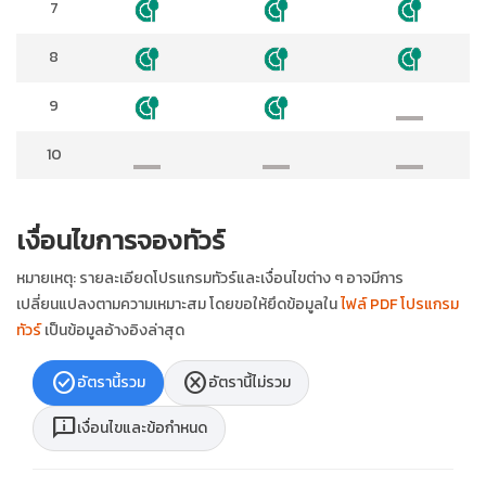
7
8
9
10
เงื่อนไขการจองทัวร์
หมายเหตุ: รายละเอียดโปรแกรมทัวร์และเงื่อนไขต่าง ๆ อาจมีการ
เปลี่ยนแปลงตามความเหมาะสม โดยขอให้ยึดข้อมูลใน
ไฟล์ PDF โปรแกรม
ทัวร์
เป็นข้อมูลอ้างอิงล่าสุด
check_circle
cancel
อัตรานี้รวม
อัตรานี้ไม่รวม
chat_info
เงื่อนไขและข้อกำหนด