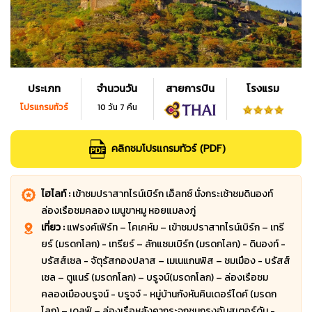
ประเภท
จำนวนวัน
สายการบิน
โรงแรม
โปรแกรมทัวร์
10 วัน 7 คืน
คลิกชมโปรแกรมทัวร์ (PDF)
ไฮไลท์ :
เข้าชมปราสาทไรน์เบิร์ก เอ็ลทซ์ นั่งกระเช้าชมดินองท์
ล่องเรือชมคลอง เมนูขาหมู หอยแมลงภู่
เที่ยว :
แฟรงค์เฟิร์ท – โคเคห์ม – เข้าชมปราสาทไรน์เบิร์ก – เทรี
ยร์ (มรดกโลก) - เทรียร์ – ลักแซมเบิร์ก (มรดกโลก) - ดินองท์ -
บรัสส์เซล - จัตุรัสกองปลาส – เมเนแกนพิส – ชมเมือง - บรัสส์
เซล – ตูแนร์ (มรดกโลก) – บรูจน์(มรดกโลก) – ล่องเรือชม
คลองเมืองบรูจน์ - บรูจจ์ - หมู่บ้านกังหันคินเดอร์ไดค์ (มรดก
โลก) – เดลฟ์ – ล่องเรือหลังคากระจกชมกรุงอัมสเตอร์ดัม -