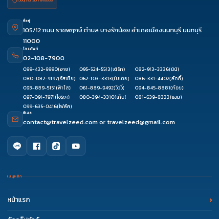
ใบอนุญาต เลขที่ 11/08038
ที่อยู่
105/12 ถนน ราชพฤกษ์ ตำบล บางรักน้อย อำเภอเมืองนนทบุรี นนทบุรี
11000
โทรศัพท์
02-108-7900
099-432-9990
(อาย)
095-524-5513
(เติร์ก)
082-913-3336
(นินิ)
080-082-9197
(รัสเซีย)
062-103-3313
(ใบเตย)
086-331-4402
(ลัคกี้)
093-889-5151
(ฟ้าใส)
061-889-9492
(วิววี่)
094-845-8881
(ก้อย)
097-091-7971
(โจริญ)
080-394-3310
(เก็บ)
081-639-8333
(แอม)
099-635-0416
(โฟล์ค)
อีเมล
contact@travelzeed.com
or
travelzeed@gmail.com
เมนูหลัก
หน้าแรก