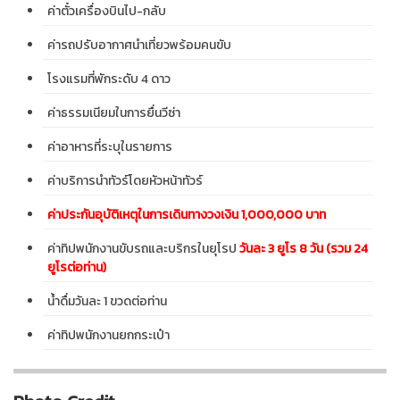
ค่าตั๋วเครื่องบินไป-กลับ
ค่ารถปรับอากาศนำเที่ยวพร้อมคนขับ
โรงแรมที่พักระดับ 4 ดาว
ค่าธรรมเนียมในการยื่นวีซ่า
ค่าอาหารที่ระบุในรายการ
ค่าบริการนำทัวร์โดยหัวหน้าทัวร์
ค่าประกันอุบัติเหตุในการเดินทางวงเงิน 1,000,000 บาท
ค่าทิปพนักงานขับรถและบริกรในยุโรป
วันละ 3 ยูโร 8 วัน (รวม 24
ยูโรต่อท่าน)
น้ำดื่มวันละ 1 ขวดต่อท่าน
ค่าทิปพนักงานยกกระเป๋า