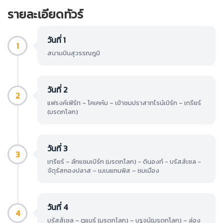
รายละเอียดทัวร์
วันที่ 1
1
สนามบินสุวรรณภูมิ
วันที่ 2
2
แฟรงค์เฟิร์ท – โคเคห์ม – เข้าชมปราสาทไรน์เบิร์ก – เทรียร์
(มรดกโลก)
วันที่ 3
3
เทรียร์ – ลักแซมเบิร์ก (มรดกโลก) - ดินองท์ - บรัสส์เซล -
จัตุรัสกองปลาส – เมเนแกนพิส – ชมเมือง
วันที่ 4
4
บรัสส์เซล – ตูแนร์ (มรดกโลก) – บรูจน์(มรดกโลก) – ล่อง