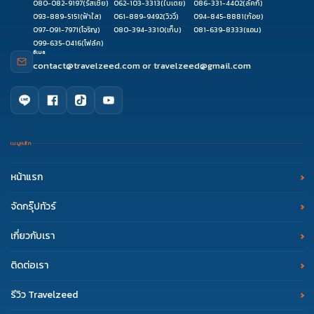
080-082-9197
(รัสเซีย)
062-103-3313
(ใบเตย)
086-331-4402
(ลัคกี้)
093-889-5151
(ฟ้าใส)
061-889-9492
(วิววี่)
094-845-8881
(ก้อย)
097-091-7971
(โจริญ)
080-394-3310
(เก็บ)
081-639-8333
(แอม)
099-635-0416
(โฟล์ค)
อีเมล
contact@travelzeed.com
or
travelzeed@gmail.com
เมนูหลัก
หน้าแรก
จัดกรุ๊ปทัวร์
เกี่ยวกับเรา
ติดต่อเรา
รีวิว Travelzeed