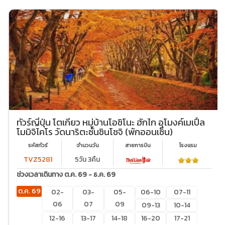
ทัวร์ญี่ปุ่น โตเกียว หมู่บ้านโอชิโนะ ฮักไก อุโมงค์เมเปิ้ล
โมมิจิไคโร วัดนาริตะซันชินโชจิ (พักออนเซ็น)
รหัสทัวร์
จำนวนวัน
สายการบิน
โรงเเรม
TVZ5281
5วัน 3คืน
ช่วงเวลาเดินทาง ต.ค. 69 - ธ.ค. 69
ต.ค. 69
02-
03-
05-
06-10
07-11
06
07
09
09-13
10-14
12-16
13-17
14-18
16-20
17-21