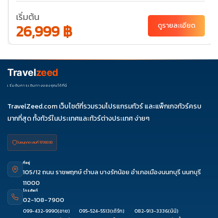
19-23
20-
21-25
22-26
24-28
เริ่มต้น
24
27-31
28-01
29-
26,999 ฿
ดูรายละเอียด
02
31-04
พ.ย. 69
01-05
03-
04-
05-
07-11
Travel
zeed
07
08
09
08-12
10-14
11-15
12-16
14-18
15-19
เริ่มต้นการเดินทางของคุณได้ที่นี่
17-21
18-22
19-23
21-25
22-26
TravelZeed.com เว็บไซต์ที่รวมรวมโปรแกรมทัวร์ และแพ็กเกจทัวร์ครบ
24-28
25-29
26-
28-
29-
มากที่สุด ทั้งทัวร์ในประเทศและทัวร์ต่างประเทศ ง่ายๆ
30
02
03
ใบอนุญาต เลขที่ 11/08038
ที่อยู่
105/12 ถนน ราชพฤกษ์ ตำบล บางรักน้อย อำเภอเมืองนนทบุรี นนทบุรี
11000
โทรศัพท์
02-108-7900
099-432-9990
(อาย)
095-524-5513
(เติร์ก)
082-913-3336
(นินิ)