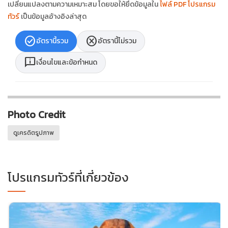
เปลี่ยนแปลงตามความเหมาะสม โดยขอให้ยึดข้อมูลใน
ไฟล์ PDF โปรแกรม
ทัวร์
เป็นข้อมูลอ้างอิงล่าสุด
check_circle
cancel
อัตรานี้รวม
อัตรานี้ไม่รวม
chat_info
เงื่อนไขและข้อกำหนด
Photo Credit
ดูเครดิตรูปภาพ
โปรแกรมทัวร์ที่เกี่ยวข้อง