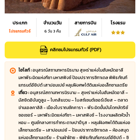
ประเภท
จำนวนวัน
สายการบิน
โรงแรม
โปรแกรมทัวร์
6 วัน 3 คืน
คลิกชมโปรแกรมทัวร์ (PDF)
ไฮไลท์ :
อนุสรณ์สถานทหารนิรนาม สุเหร่าแห่งโมฮัมหมัดอาลี
มหาพีระมิดแห่งกีซา มหาสฟิงซ์ ป้อมปราการซิทาเดล พิพิธภัณฑ์
แกรนด์อียิปต์ เสาปอมเปย์ หลุมฝังศพใต้ดินแห่งอเล็กซานเดรีย
เที่ยว :
อนุสรณ์สถานทหารนิรนาม – สุเหร่าแห่งโมฮัมหมัดอาลี –
มัสยิดอิบันตูลูน – โบถส์แขวน – โบสถ์เซนต์เซอร์เจียส – ตลาด
ข่านเอลคาลิลิ - เมืองโบราณซัคคารา – พีระมิดขั้นบันไดกษัตริย์
ซอเซอร์ – มหาพีระมิดแห่งกีซา – มหาสฟิงซ์ – โรงงานผลิตหัวน้ำ
หอม – ศูนย์กลางการทำกระดาษปาปีรุส - หลุมฝังศพใต้ดินแห่งอ
เล็กซานเดรีย – เสาปอมเปย์ – ป้อมปราการซิทาเดล – ห้องสมุด
แห่งอเล็กซานเดรีย – ร้านผ้าฝ้าย - พิพิธภัณฑ์แกรนด์อียิปต์ – ซิ