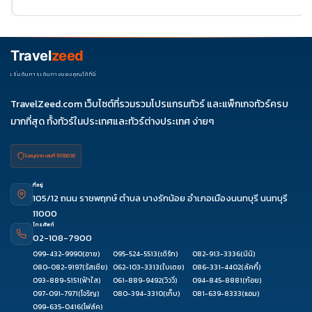
พ.ย. 69
06-11
20-
24-29
25
Travel
zeed
เริ่มต้นการเดินทางของคุณได้ที่นี่
TravelZeed.com เว็บไซต์ที่รวมรวมโปรแกรมทัวร์ และแพ็กเกจทัวร์ครบ
มากที่สุด ทั้งทัวร์ในประเทศและทัวร์ต่างประเทศ ง่ายๆ
ใบอนุญาต เลขที่ 11/08038
ที่อยู่
105/12 ถนน ราชพฤกษ์ ตำบล บางรักน้อย อำเภอเมืองนนทบุรี นนทบุรี
11000
โทรศัพท์
02-108-7900
099-432-9990
(อาย)
095-524-5513
(เติร์ก)
082-913-3336
(นินิ)
080-082-9197
(รัสเซีย)
062-103-3313
(ใบเตย)
086-331-4402
(ลัคกี้)
093-889-5151
(ฟ้าใส)
061-889-9492
(วิววี่)
094-845-8881
(ก้อย)
097-091-7971
(โจริญ)
080-394-3310
(เก็บ)
081-639-8333
(แอม)
099-635-0416
(โฟล์ค)