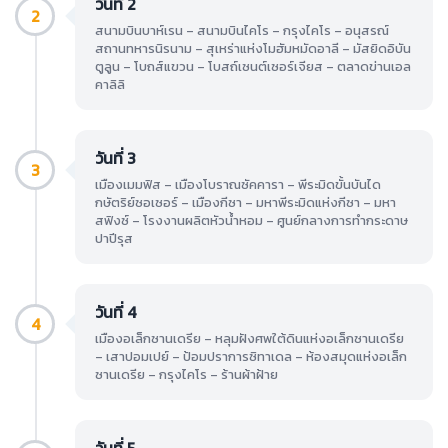
วันที่ 2
2
สนามบินบาห์เรน – สนามบินไคโร – กรุงไคโร – อนุสรณ์
สถานทหารนิรนาม – สุเหร่าแห่งโมฮัมหมัดอาลี – มัสยิดอิบัน
ตูลูน – โบถส์แขวน – โบสถ์เซนต์เซอร์เจียส – ตลาดข่านเอล
คาลิลิ
วันที่ 3
3
เมืองเมมฟิส – เมืองโบราณซัคคารา – พีระมิดขั้นบันได
กษัตริย์ซอเซอร์ – เมืองกีซา – มหาพีระมิดแห่งกีซา – มหา
สฟิงซ์ – โรงงานผลิตหัวน้ำหอม – ศูนย์กลางการทำกระดาษ
ปาปีรุส
วันที่ 4
4
เมืองอเล็กซานเดรีย – หลุมฝังศพใต้ดินแห่งอเล็กซานเดรีย
– เสาปอมเปย์ – ป้อมปราการซิทาเดล – ห้องสมุดแห่งอเล็ก
ซานเดรีย – กรุงไคโร – ร้านผ้าฝ้าย