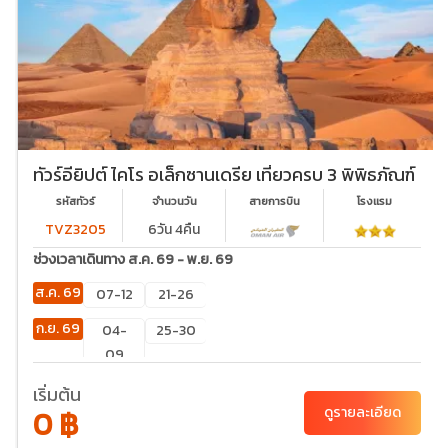
ทัวร์อียิปต์ ไคโร อเล็กซานเดรีย เที่ยวครบ 3 พิพิธภัณฑ์
รหัสทัวร์
จำนวนวัน
สายการบิน
โรงเเรม
TVZ3205
6วัน 4คืน
ช่วงเวลาเดินทาง ส.ค. 69 - พ.ย. 69
ส.ค. 69
07-12
21-26
ก.ย. 69
04-
25-30
09
ต.ค. 69
10-15
13-18
20-
เริ่มต้น
0 ฿
ดูรายละเอียด
25