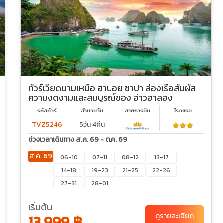
ทัวร์เวียดนามเหนือ ฮานอย ซาปา ล่องเรือสัมผัส
ความงดงามและสมบูรณ์ของ อ่าวฮาลอง
รหัสทัวร์
จำนวนวัน
สายการบิน
โรงเเรม
TVZ5246
5วัน 4คืน
ช่วงเวลาเดินทาง ส.ค. 69 - ต.ค. 69
ส.ค. 69
06-10
07-11
08-12
13-17
14-18
19-23
21-25
22-26
27-31
28-01
ก.ย. 69
03-07
04-08
09-13
10-14
เริ่มต้น
12-16
16-20
18-22
19-23
13,999 ฿
ดูรายละเอียด