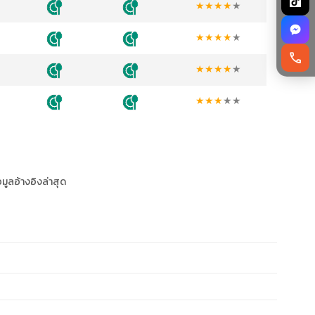
★
★
★
★
★
★
★
★
★
★
call
★
★
★
★
★
★
★
★
★
★
อมูลอ้างอิงล่าสุด