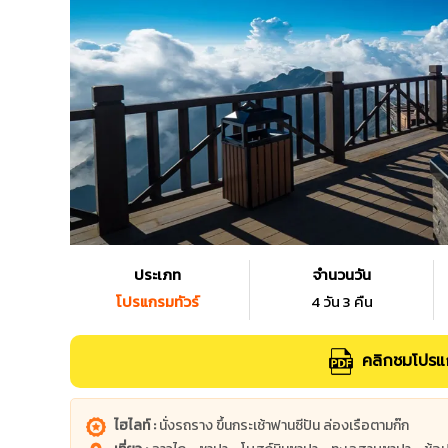
ประเภท
จำนวนวัน
โปรแกรมทัวร์
4 วัน 3 คืน
คลิกชมโปรแก
ไฮไลท์ :
นั่งรถราง ขึ้นกระเช้าฟานซีปัน ล่องเรือตามก๊ก