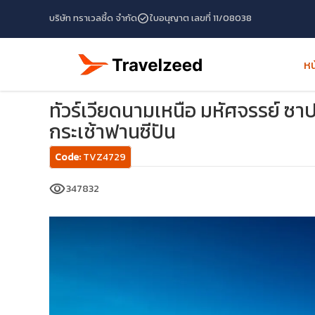
check_circle
บริษัท ทราเวลซี้ด จำกัด
ใบอนุญาต เลขที่ 11/08038
หน
หน้าแรก
โปรแกรมทัวร์
ทัวร์เวียดนาม
ทัวร์เวียดนามเหนือ มห
ทัวร์เวียดนามเหนือ มหัศจรรย์ ซาปา
กระเช้าฟานซีปัน
Code:
TVZ4729
visibility
347832
travel_explore
calendar_month
search