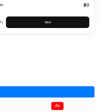
฿0
วม
ค่า
จอง
เต็ม