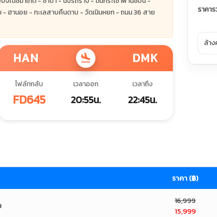
งไนซ์มาเก็ต - ซาปา - นั่งรถราง - ขึ้นกระเช้าฟานซีปัน -
ราคาร
อิม - ฮานอย - ทะเลสาบคืนดาบ - วัดเนินหยก - ถนน 36 สาย
ล้าง
HAN
DMK
flight_land
ไฟล์ทกลับ
เวลาออก
เวลาถึง
FD645
20:55น.
22:45น.
ราคา (฿)
16,999
9
15,999