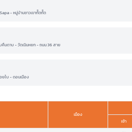
apa - หมู่บ้านชาวเขากั๊ตกั๊ต
บคืนดาบ - วัดเนินหยก - ถนน 36 สาย
นอยไบ - ดอนเมือง
เมือง
เช้า