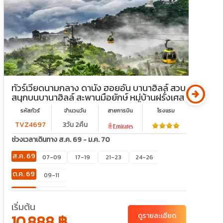
arrow_circle_right
ทัวร์เวียดนามกลาง ดานัง ฮอยอัน บานาฮิลล์ สวน
ท
สนุกบนบานาฮิลล์ สะพานมือยักษ์ หมู่บ้านฝรั่งเศส
ซ
รหัสทัวร์
จำนวนวัน
สายการบิน
โรงเเรม
TVZ4697
3วัน 2คืน
ช่วงเวลาเดินทาง ส.ค. 69 - ม.ค. 70
ช
ส.ค. 69
ส
07-09
17-19
21-23
24-26
ต.ค. 69
ก
09-11
พ.ย. 69
ต
27-29
เริ่มต้น
เ
ธ.ค. 69
พ
09-11
30-01
10,888 ฿
ดูรายละเอียด