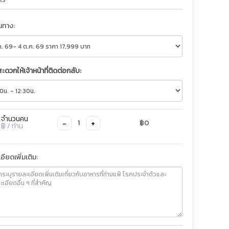
ินทาง:
สะดวกให้เจ้าหน้าที่ติดต่อกลับ:
จำนวนคน
−
+
1
฿0
฿
/ ท่าน
อียดเพิ่มเติม: