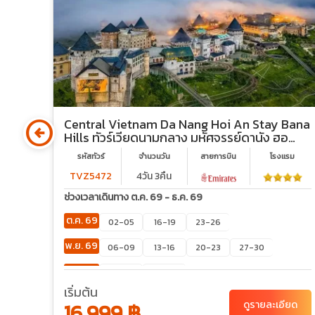
arrow_circle_left
กู๊ด
Central Vietnam Da Nang Hoi An Stay Bana
Hills ทัวร์เวียดนามกลาง มหัศจรรย์ดานัง ฮอ
ยอัน บานาฮิลล์ (พักบานาฮิลล์ 2 คืน)
รม
รหัสทัวร์
จำนวนวัน
สายการบิน
โรงเเรม
TVZ5472
4วัน 3คืน
ช่วงเวลาเดินทาง ต.ค. 69 - ธ.ค. 69
ต.ค. 69
02-05
16-19
23-26
พ.ย. 69
06-09
13-16
20-23
27-30
ธ.ค. 69
04-07
18-21
เริ่มต้น
ยด
16,999 ฿
ดูรายละเอียด