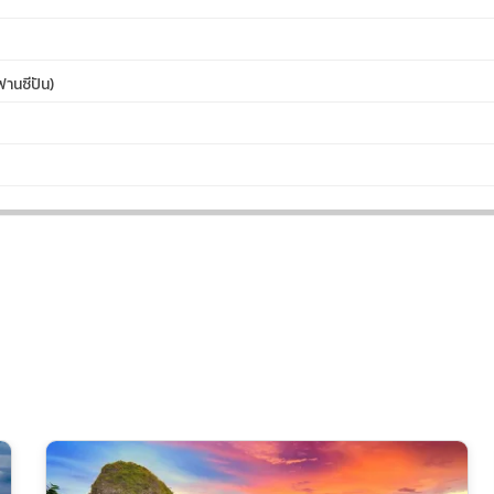
านซีปัน)