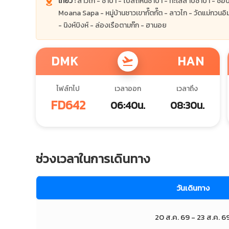
เที่ยว :
ลาวไก - ซาปา - โบสถ์หินซาปา - ทะเลสาบซาปา - ช้อปปิ้
Moana Sapa - หมู่บ้านชาวเขากั๊ตกั๊ต - ลาวไก - วัดแม่กวน
- นิงห์บิงห์ - ล่องเรือตามก๊ก - ฮานอย
DMK
HAN
flight_takeoff
ไฟล์ทไป
เวลาออก
เวลาถึง
FD642
06:40น.
08:30น.
ช่วงเวลาในการเดินทาง
วันเดินทาง
20 ส.ค. 69 - 23 ส.ค. 6