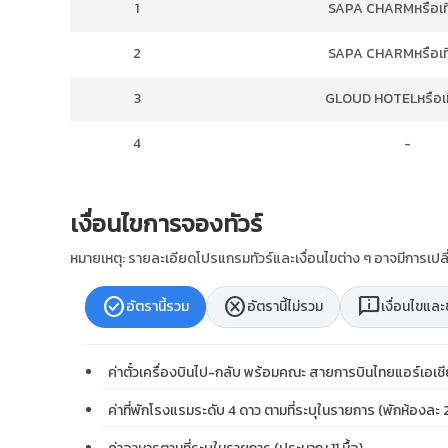
1
SAPA CHARMหรือเที
2
SAPA CHARMหรือเที
3
GLOUD HOTELหรือเท
4
-
เงื่อนไขการจองทัวร์
หมายเหตุ: รายละเอียดโปรแกรมทัวร์และเงื่อนไขต่าง ๆ อาจมีการเ
check_circle
cancel
chat_info
อัตรานี้รวม
อัตรานี้ไม่รวม
เงื่อนไขแล
ค่าตั๋วเครื่องบินไป-กลับ พร้อมคณะ สายการบินไทยแอร์เอเชี
ค่าที่พักโรงแรมระดับ 4 ดาว ตามที่ระบุในรายการ (พักห้องละ 2