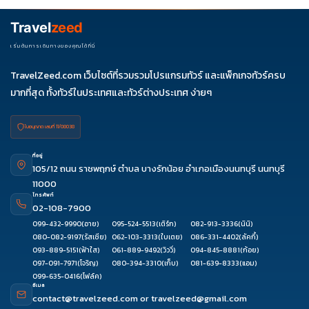
Travel
zeed
เริ่มต้นการเดินทางของคุณได้ที่นี่
TravelZeed.com เว็บไซต์ที่รวมรวมโปรแกรมทัวร์ และแพ็กเกจทัวร์ครบ
มากที่สุด ทั้งทัวร์ในประเทศและทัวร์ต่างประเทศ ง่ายๆ
ใบอนุญาต เลขที่ 11/08038
ที่อยู่
105/12 ถนน ราชพฤกษ์ ตำบล บางรักน้อย อำเภอเมืองนนทบุรี นนทบุรี
11000
โทรศัพท์
02-108-7900
099-432-9990
(อาย)
095-524-5513
(เติร์ก)
082-913-3336
(นินิ)
080-082-9197
(รัสเซีย)
062-103-3313
(ใบเตย)
086-331-4402
(ลัคกี้)
093-889-5151
(ฟ้าใส)
061-889-9492
(วิววี่)
094-845-8881
(ก้อย)
097-091-7971
(โจริญ)
080-394-3310
(เก็บ)
081-639-8333
(แอม)
099-635-0416
(โฟล์ค)
อีเมล
contact@travelzeed.com
or
travelzeed@gmail.com