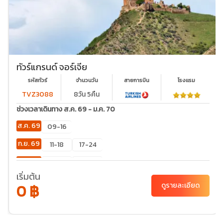
ทัวร์แกรนด์ จอร์เจีย
รหัสทัวร์
จำนวนวัน
สายการบิน
โรงเเรม
TVZ3088
8วัน 5คืน
ช่วงเวลาเดินทาง ส.ค. 69 - ม.ค. 70
ส.ค. 69
09-16
ก.ย. 69
11-18
17-24
ต.ค. 69
01-08
16-23
เริ่มต้น
ธ.ค. 69
05-12
25-01
31-07
0 ฿
ดูรายละเอียด