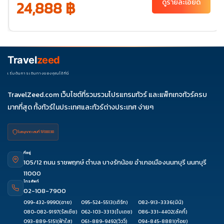
24,888 ฿
ดูรายละเอียด
พ.ย. 69
20-
25
ธ.ค. 69
04-
06-11
11-16
18-23
25-30
09
27-01
Travel
zeed
ม.ค. 70
01-06
03-
เริ่มต้นการเดินทางของคุณได้ที่นี่
08
TravelZeed.com เว็บไซต์ที่รวมรวมโปรแกรมทัวร์ และแพ็กเกจทัวร์ครบ
มากที่สุด ทั้งทัวร์ในประเทศและทัวร์ต่างประเทศ ง่ายๆ
ใบอนุญาต เลขที่ 11/08038
ที่อยู่
105/12 ถนน ราชพฤกษ์ ตำบล บางรักน้อย อำเภอเมืองนนทบุรี นนทบุรี
11000
โทรศัพท์
02-108-7900
099-432-9990
(อาย)
095-524-5513
(เติร์ก)
082-913-3336
(นินิ)
080-082-9197
(รัสเซีย)
062-103-3313
(ใบเตย)
086-331-4402
(ลัคกี้)
093-889-5151
(ฟ้าใส)
061-889-9492
(วิววี่)
094-845-8881
(ก้อย)