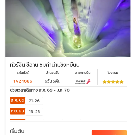
ทัวร์จีน ซีอาน ชมถ้ำน้ำแข็งหมื่นปี
รหัสทัวร์
จำนวนวัน
สายการบิน
โรงเเรม
TVZ4086
6วัน 5คืน
ช่วงเวลาเดินทาง ส.ค. 69 - ม.ค. 70
ส.ค. 69
21-26
ก.ย. 69
18-23
ต.ค. 69
02-
23-28
30-
07
04
เริ่มต้น