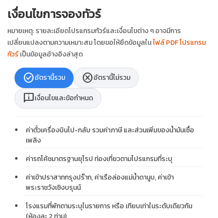
เงื่อนไขการจองทัวร์
หมายเหตุ: รายละเอียดโปรแกรมทัวร์และเงื่อนไขต่าง ๆ อาจมีการ
เปลี่ยนแปลงตามความเหมาะสม โดยขอให้ยึดข้อมูลใน
ไฟล์ PDF โปรแกรม
ทัวร์
เป็นข้อมูลอ้างอิงล่าสุด
check_circle
cancel
อัตรานี้รวม
อัตรานี้ไม่รวม
chat_info
เงื่อนไขและข้อกำหนด
ค่าตั๋วเครื่องบินไป-กลับ รวมค่าภาษี และส่วนเพิ่มของน้ำมันเชื้อ
เพลิง
ค่ารถโค้ชมาตรฐานยุโรป ท่องเที่ยวตามโปรแกรมที่ระบุ
ค่าเข้าปราสาทกรุงปร๊าก, ค่าเรือล่องแม่น้ำดานูบ, ค่าเข้า
พระราชวังเชิงบรุนน์
โรงแรมที่พักตามระบุในรายการ หรือ เทียบเท่าในระดับเดียวกัน
(ห้องละ 2 ท่าน)