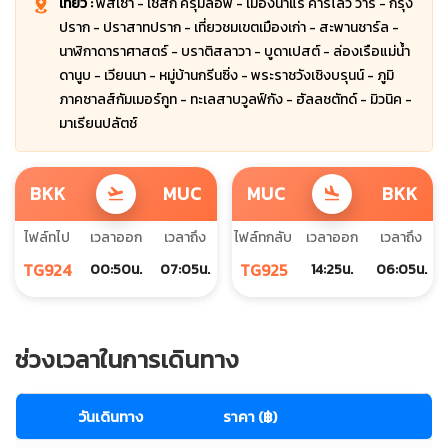
เที่ยว :
พัสเซา - เชสกี้ ครุมลอฟ - เมืองน้ำแร่ คาร์โลวี วารี - กรุง
ปราก - ปราสาทปราก - เที่ยวชมเขตเมืองเก่า - สะพานชาร์ล -
นาฬิกาดาราศาสตร์ - บราติสลาวา - บูดาเปสต์ - ล่องเรือแม่น้ำ
ดานูบ - เวียนนา - หมู่บ้านกรีนซิ่ง - พระราชวังเชิงบรุนน์ - ภูมิ
ภาคซาลส์กัมเมอร์กูท - ทะเลสาบวูลฟ์กัง - ฮัลลชตัทด์ - มิวนิค -
มาเรียนปลัตช์
BKK
MUC
MUC
BKK
flight_takeoff
flight_land
ไฟล์ทไป
เวลาออก
เวลาถึง
ไฟล์ทกลับ
เวลาออก
เวลาถึง
TG924
TG925
00:50น.
07:05น.
14:25น.
06:05น.
ช่วงเวลาในการเดินทาง
วันเดินทาง
ราคา (฿)