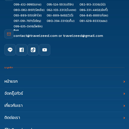
099-432-9990
(อาย)
095-524-5513
(เติร์ก)
082-913-3336
(นินิ)
080-082-9197
(รัสเซีย)
062-103-3313
(ใบเตย)
086-331-4402
(ลัคกี้)
093-889-5151
(ฟ้าใส)
061-889-9492
(วิววี่)
094-845-8881
(ก้อย)
097-091-7971
(โจริญ)
080-394-3310
(เก็บ)
081-639-8333
(แอม)
099-635-0416
(โฟล์ค)
อีเมล
contact@travelzeed.com
or
travelzeed@gmail.com
เมนูหลัก
หน้าแรก
จัดกรุ๊ปทัวร์
เกี่ยวกับเรา
ติดต่อเรา