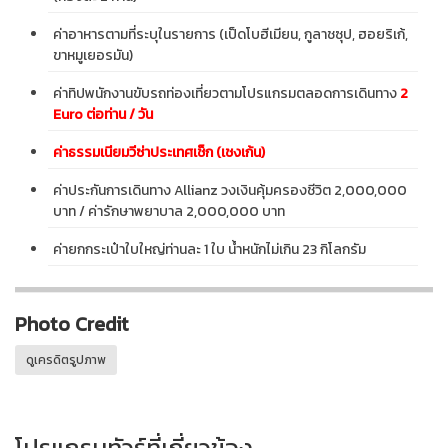
ค่าอาหารตามที่ระบุในรายการ (เป็ดโบฮีเมียน, กูลาชซุป, ฮอยริเก้,
ขาหมูเยอรมัน)
ค่าทิปพนักงานขับรถท่องเที่ยวตามโปรแกรมตลอดการเดินทาง
2
Euro ต่อท่าน / วัน
ค่าธรรมเนียมวีซ่าประเทศเช็ก (เชงเก้น)
ค่าประกันการเดินทาง Allianz วงเงินคุ้มครองชีวิต 2,000,000
บาท / ค่ารักษาพยาบาล 2,000,000 บาท
ค่ายกกระเป๋าใบใหญ่ท่านละ 1 ใบ น้ำหนักไม่เกิน 23 กิโลกรัม
Photo Credit
ดูเครดิตรูปภาพ
โปรแกรมทัวร์ที่เกี่ยวข้อง