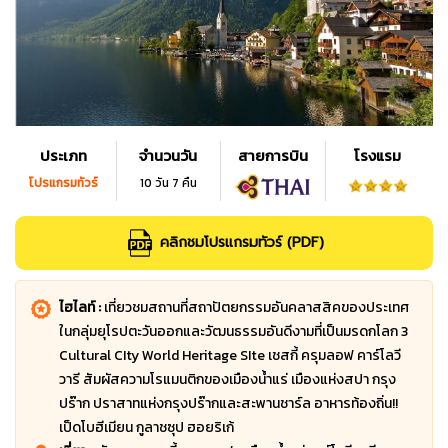
ประเภท
จำนวนวัน
สายการบิน
โรงแรม
โปรแกรมทัวร์
10 วัน 7 คืน
คลิกชมโปรแกรมทัวร์ (PDF)
ไฮไลท์ :
เที่ยวชมสถานที่สถาปัตยกรรมอันคลาสสิคของประเทศ
ในกลุ่มยุโรปตะวันออกและวัฒนธรรมอันดีงามที่เป็นมรดกโลก 3
Cultural CIty World Heritage SIte เชสกี้ ครุมลอฟ คาร์โลวี
วารี สัมผัสความโรแมนติกของเมืองน้ำแร่ เมืองแห่งสปา กรุง
ปร๊าก ปราสาทแห่งกรุงปร๊ากและสะพานชาร์ล อาหารท้องถิ่น!!
เป็ดโบฮีเมียน กูลาชซุป ฮอยริเก้