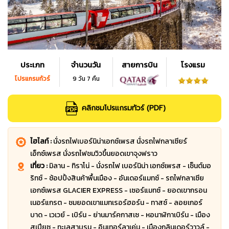
ประเภท
จำนวนวัน
สายการบิน
โรงแรม
โปรแกรมทัวร์
9 วัน 7 คืน
คลิกชมโปรแกรมทัวร์ (PDF)
ไฮไลท์ :
นั่งรถไฟเบอร์นิน่าเอกซ์เพรส นั่งรถไฟกลาเซียร์
เอ็กซ์เพรส นั่งรถไฟชมวิวขึ้นยอดเขาจุงฟราว
เที่ยว :
มิลาน - ทิราโน่ - นั่งรถไฟ เบอร์นิน่า เอกซ์เพรส - เซ็นต์มอ
ริทซ์ - ช้อปปิ้งสินค้าพื้นเมือง - อันเดอร์แมทซ์ - รถไฟกลาเซีย
เอกซ์เพรส GLACIER EXPRESS - เซอร์แมทซ์ - ยอดเขากรอน
เนอร์แกรต - ชมยอดเขาแมทเรอร์ฮอร์น - ทาสซ์ - ลอยเกอร์
บาด - เวเวย์ - เบิร์น - ย่านมาร์คกาสเซ - หอนาฬิกาเบิร์น - เมือง
สเปียซ - ทะเลสาบรูน - อินเทอร์ลาเค่น - เมืองกลินเดอร์วาวล์ -