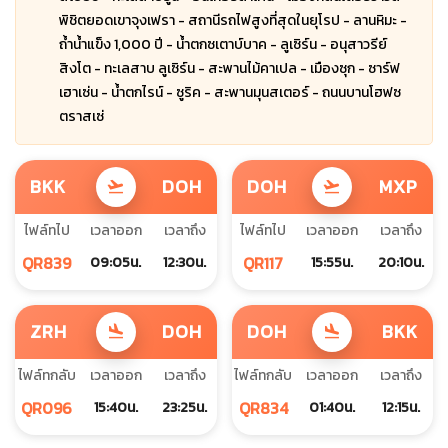
พิชิตยอดเขาจุงเฟรา - สถานีรถไฟสูงที่สุดในยุโรป - ลานหิมะ -
ถ้ำน้ำแข็ง 1,000 ปี - น้ำตกซเตาบ์บาค - ลูเซิร์น - อนุสาวรีย์
สิงโต - ทะเลสาบ ลูเซิร์น - สะพานไม้คาเปล - เมืองซุก - ซาร์ฟ
เฮาเซ่น - น้ำตกไรน์ - ซูริค - สะพานมุนสเตอร์ - ถนนบานโฮฟซ
ตราสเซ่
BKK
DOH
DOH
MXP
flight_takeoff
flight_takeoff
ไฟล์ทไป
เวลาออก
เวลาถึง
ไฟล์ทไป
เวลาออก
เวลาถึง
QR839
QR117
09:05น.
12:30น.
15:55น.
20:10น.
ZRH
DOH
DOH
BKK
flight_land
flight_land
ไฟล์ทกลับ
เวลาออก
เวลาถึง
ไฟล์ทกลับ
เวลาออก
เวลาถึง
QR096
QR834
15:40น.
23:25น.
01:40น.
12:15น.