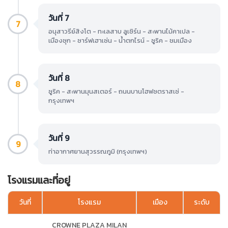
วันที่ 7
7
อนุสาวรีย์สิงโต - ทะเลสาบ ลูเซิร์น - สะพานไม้คาเปล -
เมืองซุก - ซาร์ฟเฮาเซ่น - น้ำตกไรน์ - ซูริค - ชมเมือง
วันที่ 8
8
ซูริค - สะพานมุนสเตอร์ - ถนนบานโฮฟซตราสเซ่ -
กรุงเทพฯ
วันที่ 9
9
ท่าอากาศยานสุวรรณภูมิ (กรุงเทพฯ)
โรงแรมและที่อยู่
วันที่
โรงแรม
เมือง
ระดับ
CROWNE PLAZA MILAN