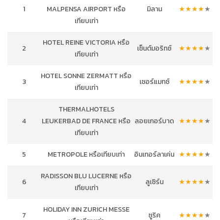
1
MALPENSA AIRPORT หรือ
มิลาน
★
★
★
★
★
เทียบเท่า
HOTEL REINE VICTORIA หรือ
2
เซ็นต์มอริทซ์
★
★
★
★
★
เทียบเท่า
HOTEL SONNE ZERMATT หรือ
3
เซอร์แมทซ์
★
★
★
★
★
เทียบเท่า
THERMALHOTELS
4
LEUKERBAD DE FRANCE หรือ
ลอยเกอร์บาด
★
★
★
★
★
เทียบเท่า
5
METROPOLE หรือเทียบเท่า
อินเทอร์ลาเค่น
★
★
★
★
★
RADISSON BLU LUCERNE หรือ
6
ลูเซิร์น
★
★
★
★
★
เทียบเท่า
HOLIDAY INN ZURICH MESSE
7
ซูริค
★
★
★
★
★