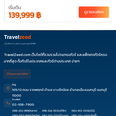
เริ่มต้น
139,999 ฿
ดูรายละเอียด
Travel
zeed
เริ่มต้นการเดินทางของคุณได้ที่นี่
TravelZeed.com เว็บไซต์ที่รวมรวมโปรแกรมทัวร์ และแพ็กเกจทัวร์ครบ
มากที่สุด ทั้งทัวร์ในประเทศและทัวร์ต่างประเทศ ง่ายๆ
ใบอนุญาต เลขที่ 11/08038
ที่อยู่
105/12 ถนน ราชพฤกษ์ ตำบล บางรักน้อย อำเภอเมืองนนทบุรี นนทบุรี
11000
โทรศัพท์
02-108-7900
099-432-9990
(อาย)
095-524-5513
(เติร์ก)
082-913-3336
(นินิ)
080-082-9197
(รัสเซีย)
062-103-3313
(ใบเตย)
086-331-4402
(ลัคกี้)