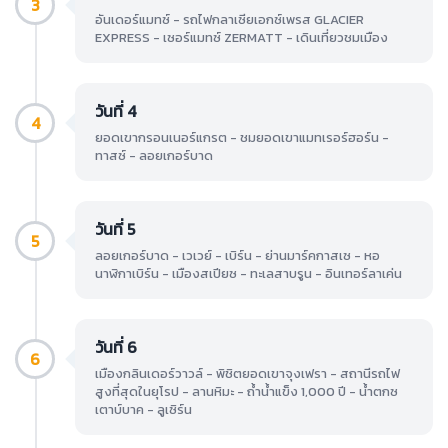
3
อันเดอร์แมทซ์ - รถไฟกลาเซียเอกซ์เพรส GLACIER
EXPRESS - เซอร์แมทซ์ ZERMATT - เดินเที่ยวชมเมือง
วันที่ 4
4
ยอดเขากรอนเนอร์แกรต - ชมยอดเขาแมทเรอร์ฮอร์น -
ทาสซ์ - ลอยเกอร์บาด
วันที่ 5
5
ลอยเกอร์บาด - เวเวย์ - เบิร์น - ย่านมาร์คกาสเซ - หอ
นาฬิกาเบิร์น - เมืองสเปียซ - ทะเลสาบรูน - อินเทอร์ลาเค่น
วันที่ 6
6
เมืองกลินเดอร์วาวล์ - พิชิตยอดเขาจุงเฟรา - สถานีรถไฟ
สูงที่สุดในยุโรป - ลานหิมะ - ถ้ำน้ำแข็ง 1,000 ปี - น้ำตกซ
เตาบ์บาค - ลูเซิร์น