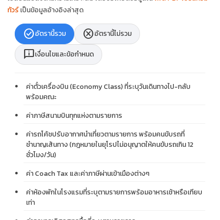
ทัวร์
เป็นข้อมูลอ้างอิงล่าสุด
check_circle
cancel
อัตรานี้รวม
อัตรานี้ไม่รวม
chat_info
เงื่อนไขและข้อกำหนด
ค่าตั๋วเครื่องบิน (Economy Class) ที่ระบุวันเดินทางไป-กลับ
พร้อมคณะ
ค่าภาษีสนามบินทุกแห่งตามรายการ
ค่ารถโค้ชปรับอากาศนำเที่ยวตามรายการ พร้อมคนขับรถที่
ชำนาญเส้นทาง (กฎหมายในยุโรปไม่อนุญาตให้คนขับรถเกิน 12
ชั่วโมง/วัน)
ค่า Coach Tax และค่าภาษีผ่านเข้าเมืองต่างๆ
ค่าห้องพักในโรงแรมที่ระบุตามรายการพร้อมอาหารเช้าหรือเทียบ
เท่า