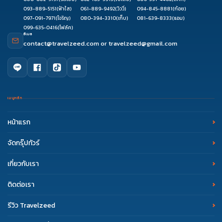
093-889-5151
(ฟ้าใส)
061-889-9492
(วิววี่)
094-845-8881
(ก้อย)
097-091-7971
(โจริญ)
080-394-3310
(เก็บ)
081-639-8333
(แอม)
099-635-0416
(โฟล์ค)
อีเมล
contact@travelzeed.com
or
travelzeed@gmail.com
เมนูหลัก
หน้าแรก
จัดกรุ๊ปทัวร์
เกี่ยวกับเรา
ติดต่อเรา
รีวิว Travelzeed