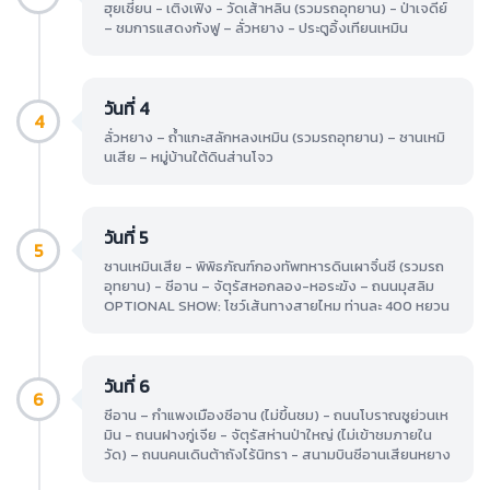
ฮุยเซี่ยน - เติงเฟิง - วัดเส้าหลิน (รวมรถอุทยาน) - ป่าเจดีย์
– ชมการแสดงกังฟู – ลั่วหยาง - ประตูอิ้งเทียนเหมิน
วันที่ 4
4
ลั่วหยาง – ถ้ำแกะสลักหลงเหมิน (รวมรถอุทยาน) – ซานเหมิ
นเสีย – หมู่บ้านใต้ดินส่านโจว
วันที่ 5
5
ซานเหมินเสีย - พิพิธภัณฑ์กองทัพทหารดินเผาจิ๋นซี (รวมรถ
อุทยาน) - ซีอาน – จัตุรัสหอกลอง-หอระฆัง – ถนนมุสลิม
OPTIONAL SHOW: โชว์เส้นทางสายไหม ท่านละ 400 หยวน
วันที่ 6
6
ซีอาน – กำแพงเมืองซีอาน (ไม่ขึ้นชม) - ถนนโบราณซูย่วนเห
มิน - ถนนฝางกู่เจีย - จัตุรัสห่านป่าใหญ่ (ไม่เข้าชมภายใน
วัด) – ถนนคนเดินต้าถังไร้นิทรา - สนามบินซีอานเสียนหยาง