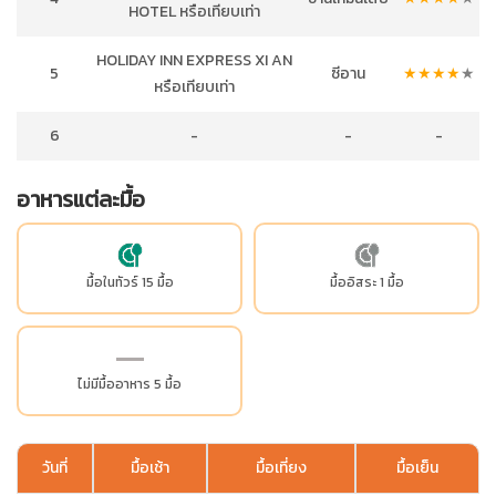
HOTEL หรือเทียบเท่า
HOLIDAY INN EXPRESS XI AN
5
ซีอาน
★
★
★
★
★
หรือเทียบเท่า
6
-
-
-
อาหารแต่ละมื้อ
มื้อในทัวร์ 15 มื้อ
มื้ออิสระ 1 มื้อ
ไม่มีมื้ออาหาร 5 มื้อ
วันที่
มื้อเช้า
มื้อเที่ยง
มื้อเย็น