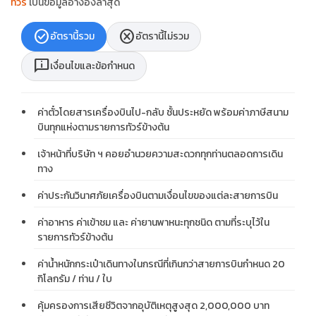
ทัวร์
เป็นข้อมูลอ้างอิงล่าสุด
check_circle
cancel
อัตรานี้รวม
อัตรานี้ไม่รวม
chat_info
เงื่อนไขและข้อกำหนด
ค่าตั๋วโดยสารเครื่องบินไป-กลับ ชั้นประหยัด พร้อมค่าภาษีสนาม
บินทุกแห่งตามรายการทัวร์ข้างต้น
เจ้าหน้าที่บริษัท ฯ คอยอำนวยความสะดวกทุกท่านตลอดการเดิน
ทาง
ค่าประกันวินาศภัยเครื่องบินตามเงื่อนไขของแต่ละสายการบิน
ค่าอาหาร ค่าเข้าชม และ ค่ายานพาหนะทุกชนิด ตามที่ระบุไว้ใน
รายการทัวร์ข้างต้น
ค่าน้ำหนักกระเป๋าเดินทางในกรณีที่เกินกว่าสายการบินกำหนด 20
กิโลกรัม / ท่าน / ใบ
คุ้มครองการเสียชีวิตจากอุบัติเหตุสูงสุด 2,000,000 บาท