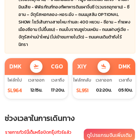
มินเสีย - พิพิธภัณฑ์กองทัพทหารดินเผาจิ๋นซี (รวมรถอุทยาน) - ซี
อาน – จัตุรัสหอกลอง-หอระฆัง – ถนนมุสลิม OPTIONAL
SHOW: โชว์เส้นทางสายไหม ท่านละ 400 หยวน - ซีอาน – กำแพง
เมืองซีอาน (ไม่ขึ้นชม) - ถนนโบราณซูย่วนเหมิน - ถนนฝางกู่เจีย -
จัตุรัสห่านป่าใหญ่ (ไม่เข้าชมภายในวัด) – ถนนคนเดินต้าถังไร้
นิทรา
DMK
CGO
XIY
DMK
flight_takeoff
flight_land
ไฟล์ทไป
เวลาออก
เวลาถึง
ไฟล์ทกลับ
เวลาออก
เวลาถึง
SL964
SL951
12:15น.
17:20น.
02:20น.
05:10น.
ช่วงเวลาในการเดินทาง
รายการทัวร์นี้เต็มหรือปิดกรุ๊ปทัวร์แล้ว
ดูโปรแกรมจีนเพิ่มเติม