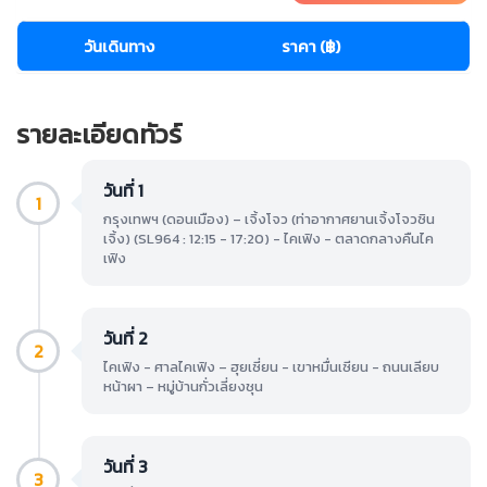
วันเดินทาง
ราคา (฿)
รายละเอียดทัวร์
วันที่ 1
1
กรุงเทพฯ (ดอนเมือง) – เจิ้งโจว (ท่าอากาศยานเจิ้งโจวซิน
เจิ้ง) (SL964 : 12:15 - 17:20) - ไคเฟิง - ตลาดกลางคืนไค
เฟิง
วันที่ 2
2
ไคเฟิง - ศาลไคเฟิง – ฮุยเซี่ยน - เขาหมื่นเซียน - ถนนเลียบ
หน้าผา – หมู่บ้านกั่วเลี่ยงชุน
วันที่ 3
3