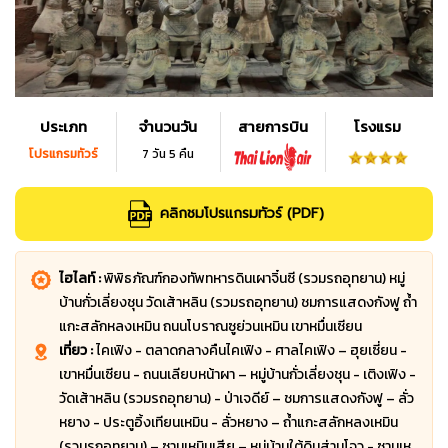
ประเภท
จำนวนวัน
สายการบิน
โรงแรม
โปรแกรมทัวร์
7 วัน 5 คืน
คลิกชมโปรแกรมทัวร์ (PDF)
ไฮไลท์ :
พิพิธภัณฑ์กองทัพทหารดินเผาจิ๋นซี (รวมรถอุทยาน) หมู่
บ้านกั่วเลี่ยงชุน วัดเส้าหลิน (รวมรถอุทยาน) ชมการแสดงกังฟู ถ้ำ
แกะสลักหลงเหมิน ถนนโบราณซูย่วนเหมิน เขาหมื่นเซียน
เที่ยว :
ไคเฟิง - ตลาดกลางคืนไคเฟิง - ศาลไคเฟิง – ฮุยเซี่ยน -
เขาหมื่นเซียน - ถนนเลียบหน้าผา – หมู่บ้านกั่วเลี่ยงชุน - เติงเฟิง -
วัดเส้าหลิน (รวมรถอุทยาน) - ป่าเจดีย์ – ชมการแสดงกังฟู – ลั่ว
หยาง - ประตูอิ้งเทียนเหมิน - ลั่วหยาง – ถ้ำแกะสลักหลงเหมิน
(รวมรถอุทยาน) – ซานเหมินเสีย – หมู่บ้านใต้ดินส่านโจว - ซานเห