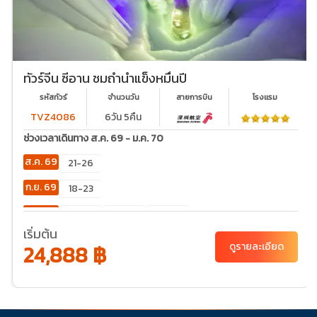
ทัวร์จีน ซีอาน ชมถ้ำน้ำแข็งหมื่นปี
รหัสทัวร์
จำนวนวัน
สายการบิน
โรงเเรม
TVZ4086
6วัน 5คืน
ช่วงเวลาเดินทาง ส.ค. 69 - ม.ค. 70
ส.ค. 69
21-26
ก.ย. 69
18-23
ต.ค. 69
02-
23-28
30-
07
04
เริ่มต้น
24,888 ฿
ดูรายละเอียด
พ.ย. 69
20-
25
ธ.ค. 69
04-
06-11
11-16
18-23
25-30
09