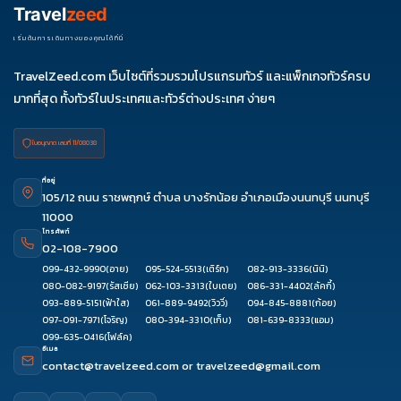
27-01
Travel
zeed
ม.ค. 70
01-06
03-
เริ่มต้นการเดินทางของคุณได้ที่นี่
08
TravelZeed.com เว็บไซต์ที่รวมรวมโปรแกรมทัวร์ และแพ็กเกจทัวร์ครบ
มากที่สุด ทั้งทัวร์ในประเทศและทัวร์ต่างประเทศ ง่ายๆ
ใบอนุญาต เลขที่ 11/08038
ที่อยู่
105/12 ถนน ราชพฤกษ์ ตำบล บางรักน้อย อำเภอเมืองนนทบุรี นนทบุรี
11000
โทรศัพท์
02-108-7900
099-432-9990
(อาย)
095-524-5513
(เติร์ก)
082-913-3336
(นินิ)
080-082-9197
(รัสเซีย)
062-103-3313
(ใบเตย)
086-331-4402
(ลัคกี้)
093-889-5151
(ฟ้าใส)
061-889-9492
(วิววี่)
094-845-8881
(ก้อย)
097-091-7971
(โจริญ)
080-394-3310
(เก็บ)
081-639-8333
(แอม)
099-635-0416
(โฟล์ค)
อีเมล
contact@travelzeed.com
or
travelzeed@gmail.com