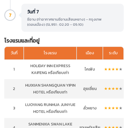
วันที่ 7
7
ซีอาน (ท่าอากาศยานซีอานเสียนหยาง) - กรุงเทพ
(ดอนเมือง) (SL951 : 02:20 - 05:10)
โรงแรมและที่อยู่
วันที่
โรงแรม
เมือง
ระดับ
HOLIDAY INN EXPRESS
1
ไคเฟิง
★
★
★
★
★
KAIFENG หรือเทียบเท่า
HUIXIAN SHANGQUAN YIPIN
2
ฮุยเซี่ยน
★
★
★
★
★
HOTEL หรือเทียบเท่า
LUOYANG RUNHUA JUNYUE
3
ลั่วหยาง
★
★
★
★
★
HOTEL หรือเทียบเท่า
SANMENXIA SWAN LAKE
4
ซานเหมินเสีย
★
★
★
★
★