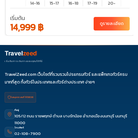
14-16
15-17
16-18
17-19
20-
22
เริ่มต้น
21-23
22-24
23-25
24-26
27-29
14,999 ฿
ดูรายละเอียด
28-
29-31
30-01
31-02
30
ก.ย. 69
03-
04-
05-
06-
07-
05
06
07
08
09
Travel
zeed
10-12
11-13
12-14
13-15
14-16
เริ่มต้นการเดินทางของคุณได้ที่นี่
17-19
18-20
19-21
20-
21-23
TravelZeed.com เว็บไซต์ที่รวมรวมโปรแกรมทัวร์ และแพ็กเกจทัวร์ครบ
22
24-26
มากที่สุด ทั้งทัวร์ในประเทศและทัวร์ต่างประเทศ ง่ายๆ
25-27
26-
27-29
28-
28
30
ใบอนุญาต เลขที่ 11/08038
ต.ค. 69
01-03
02-
03-
04-
05-
04
05
06
07
ที่อยู่
105/12 ถนน ราชพฤกษ์ ตำบล บางรักน้อย อำเภอเมืองนนทบุรี นนทบุรี
06-
07-
08-10
09-11
10-12
11000
08
09
11-13
12-14
13-15
โทรศัพท์
02-108-7900
14-16
16-18
17-19
18-20
20-