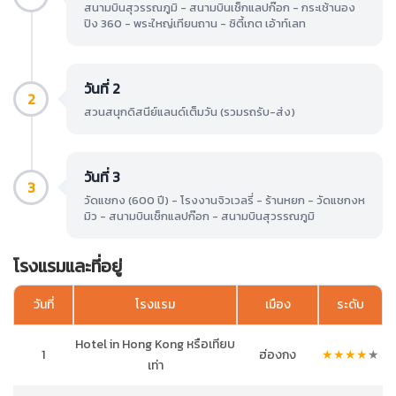
สนามบินสุวรรณภูมิ - สนามบินเช็กแลปก๊อก - กระเช้านอง
ปิง 360 - พระใหญ่เทียนถาน - ซิตี้เกต เอ้าท์เลท
วันที่ 2
2
สวนสนุกดิสนีย์แลนด์เต็มวัน (รวมรถรับ-ส่ง)
วันที่ 3
3
วัดแชกง (600 ปี) - โรงงานจิวเวลรี่ - ร้านหยก - วัดแชกงห
มิว - สนามบินเช็กแลปก๊อก - สนามบินสุวรรณภูมิ
โรงแรมและที่อยู่
วันที่
โรงแรม
เมือง
ระดับ
Hotel in Hong Kong หรือเทียบ
1
ฮ่องกง
★
★
★
★
★
เท่า