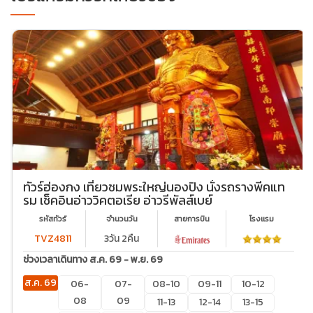
ทัวร์ฮ่องกง เที่ยวชมพระใหญ่นองปิง นั่งรถรางพีคแท
รม เช็คอินอ่าววิคตอเรีย อ่าวรีพัลส์เบย์
รหัสทัวร์
จำนวนวัน
สายการบิน
โรงเเรม
TVZ4811
3วัน 2คืน
ช่วงเวลาเดินทาง ส.ค. 69 - พ.ย. 69
ส.ค. 69
06-
07-
08-10
09-11
10-12
08
09
11-13
12-14
13-15