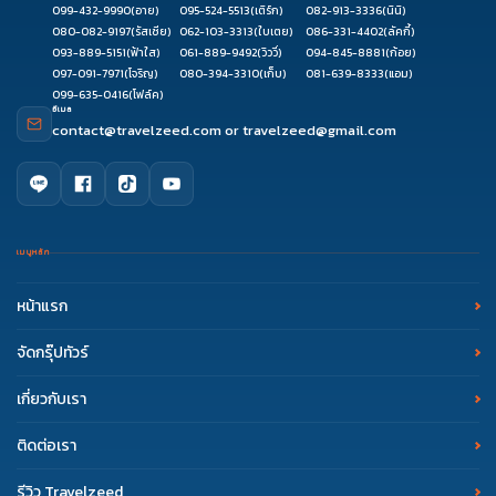
099-432-9990
(อาย)
095-524-5513
(เติร์ก)
082-913-3336
(นินิ)
22
080-082-9197
(รัสเซีย)
062-103-3313
(ใบเตย)
086-331-4402
(ลัคกี้)
22-24
23-25
24-26
26-
27-29
093-889-5151
(ฟ้าใส)
061-889-9492
(วิววี่)
094-845-8881
(ก้อย)
28
28-
097-091-7971
(โจริญ)
080-394-3310
(เก็บ)
081-639-8333
(แอม)
099-635-0416
(โฟล์ค)
30
อีเมล
29-31
30-01
31-02
contact@travelzeed.com
or
travelzeed@gmail.com
เมนูหลัก
หน้าแรก
จัดกรุ๊ปทัวร์
เกี่ยวกับเรา
ติดต่อเรา
รีวิว Travelzeed