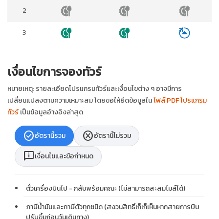
2
3
เงื่อนไขการจองทัวร์
หมายเหตุ: รายละเอียดโปรแกรมทัวร์และเงื่อนไขต่าง ๆ อาจมีการ
เปลี่ยนแปลงตามความเหมาะสม โดยขอให้ยึดข้อมูลใน
ไฟล์ PDF โปรแกรม
ทัวร์
เป็นข้อมูลอ้างอิงล่าสุด
check_circle
cancel
อัตรานี้รวม
อัตรานี้ไม่รวม
chat_info
เงื่อนไขและข้อกำหนด
ตั๋วเครื่องบินไป - กลับพร้อมคณะ (ไม่สามารถสะสมไมล์ได้)
ภาษีน้ำมันและภาษีตัวทุกชนิด (สงวนสิทธิ์เก็เก็เห็นหากสายการบิบ
ปรับขึ้นก่อนวันเดินทาง)