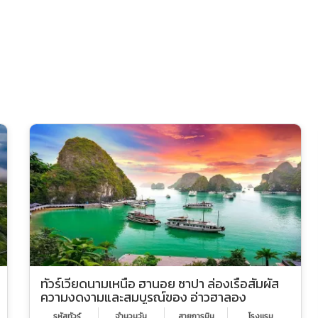
ทัวร์เวียดนามเหนือ ฮานอย ซาปา ล่องเรือสัมผัส
ความงดงามและสมบูรณ์ของ อ่าวฮาลอง
รหัสทัวร์
จำนวนวัน
สายการบิน
โรงเเรม