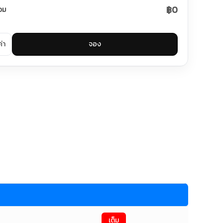
฿0
วม
ค่า
จอง
เต็ม