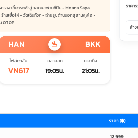
ราคาร
รถราง+ขึ้นกระเช้าสู่ยอดเขาฟานซีปัน - Moana Sapa
ร้านเยื่อไผ่ - วัดเฉินก๊วก - ถ่ายรูปด้านนอกสุสานลุงโฮ -
าน OTOP
ล้าง
HAN
BKK
flight_land
ไฟล์ทกลับ
เวลาออก
เวลาถึง
VN617
19:05น.
21:05น.
ราคา (฿)
12,999