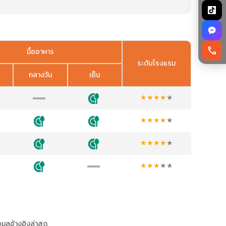
call
มื้ออาหาร
ระดับโรงแรม
กลางวัน
เย็น
★
★
★
★
★
★
★
★
★
★
★
★
★
★
★
★
★
★
★
★
อมูลอ้างอิงล่าสุด