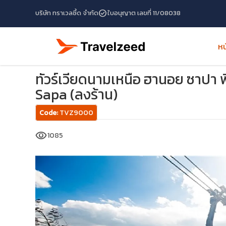
check_circle
บริษัท ทราเวลซี้ด จำกัด
ใบอนุญาต เลขที่ 11/08038
หน
หน้าแรก
โปรแกรมทัวร์
ทัวร์เวียดนาม
ทัวร์เวียดนามเหนือ 
ทัวร์เวียดนามเหนือ ฮานอย ซาปา
Sapa (ลงร้าน)
Code:
TVZ9000
visibility
1085
travel_explore
calendar_month
search