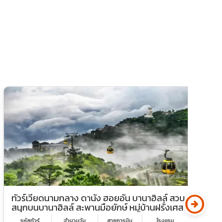
arrow_circle_right
ทัวร์เวียดนามกลาง ดานัง ฮอยอัน บานาฮิลล์ สวน
ท
สนุกบนบานาฮิลล์ สะพานมือยักษ์ หมู่บ้านฝรั่งเศส
ซ
รหัสทัวร์
จำนวนวัน
สายการบิน
โรงเเรม