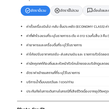
check_circle
cancel
chat_info
อัตรานี้รวม
อัตรานี้ไม่รวม
เงื่อนไขแล
ค่าตั๋วเครื่องบินไป-กลับ ชั้นประหยัด (ECONOMY CLASS) ค่าระว
ค่าที่พักโรงแรมที่ระบุในรายการระดับ 4 ดาว รวมทั้งสิ้น 3 คืน 
ค่าอาหารและเครื่องดื่มที่ระบุไว้ในรายการ
ค่าโค้ชปรับอากาศรถรับ-ส่งสนามบิน และ รายการทัวร์ตลอ
ค่ามัคคุเทศก์ท้องถิ่นและหัวหน้าทัวร์คนไทยของบริษัทดูแลต
อัตราค่าเข้าชมสถานที่ที่ระบุไว้ในรายการ
บริการน้ำดื่มบนรถวันละ 1 ขวด/ท่าน
ประกันภัยในการเดินทางในกรณีที่เสียชีวิตเนื่องจากอุบัติ