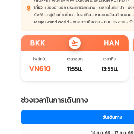
(BUFFET VAN SAM FANXIPAN & SALMON HOTPOT)
เที่ยว :
เมืองฮานอย ประเทศเวียดนาม - ตลาดไนท์ซาปา - นั่ง
Café - หมู่บ้านก๊าดก๊าด - โบสถ์หิน - ชายแดนจีน-เวียดนาม - 
Mega Grand World - ทะเลสาบคืนดาบ - ถนน 36 สาย - ร้
BKK
HAN
flight_takeoff
ไฟล์ทไป
เวลาออก
เวลาถึง
VN610
11:55น.
13:55น.
ช่วงเวลาในการเดินทาง
วันเดินทาง
14 ส.ค. 69 - 17 ส.ค. 69