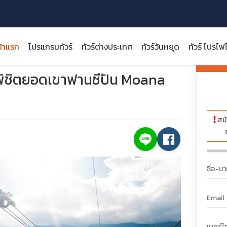
้าแรก
โปรแกรมทัวร์
ทัวร์ต่างประเทศ
ทัวร์วันหยุด
ทัวร์ โปรไฟ
ฮานอย ซาปา พิชิตยอดเขาฟานซีปัน Moana Sapa (ลงร้าน)
ราคา:
 พิชิตยอดเขาฟานซีปัน Moana
สมั
close