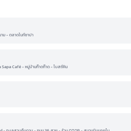
นาม - ตลาดไนท์ซาปา
 Sapa Café - หมู่บ้านก๊าดก๊าด - โบสถ์หิน
ld - ทะเลสาบคืนดาบ - ถนน 36 สาย - ร้าน OTOP - สนามบินนอยไบ