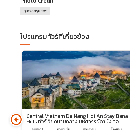
Photo Credit
ดูเครดิตรูปภาพ
โปรแกรมทัวร์ที่เกี่ยวข้อง
arrow_circle_left
กู๊ด
Central Vietnam Da Nang Hoi An Stay Bana
Hills ทัวร์เวียดนามกลาง มหัศจรรย์ดานัง ฮอ
ยอัน บานาฮิลล์ (พักบานาฮิลล์ 2 คืน)
รม
รหัสทัวร์
จำนวนวัน
สายการบิน
โรงเเรม