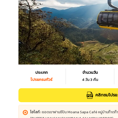
ประเภท
จำนวนวัน
โปรแกรมทัวร์
4 วัน 3 คืน
คลิกชมโปรแก
ไฮไลท์ :
ยอดเขาฟานซีปัน Moana Sapa Café หมู่บ้านก๊าดก๊า