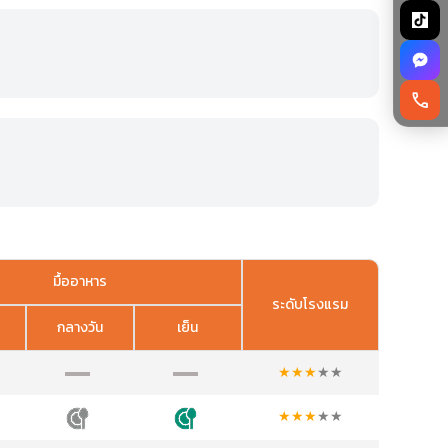
call
มื้ออาหาร
ระดับโรงแรม
กลางวัน
เย็น
★
★
★
★
★
★
★
★
★
★