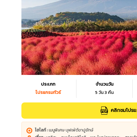
ประเภท
จำนวนวัน
โปรแกรมทัวร์
5 วัน 3 คืน
คลิกชมโปรแก
ไฮไลท์ :
เมนูพิเศษ บุฟเฟ่ต์ขาปูยักษ์