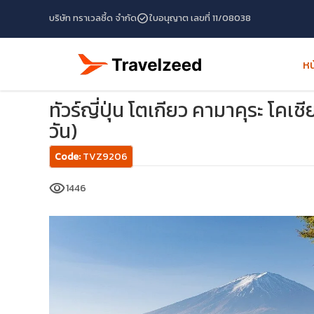
check_circle
บริษัท ทราเวลซี้ด จำกัด
ใบอนุญาต เลขที่ 11/08038
หน
หน้าแรก
โปรแกรมทัวร์
ทัวร์ญี่ปุ่น
ทัวร์ญี่ปุ่น โตเกียว คามาค
ทัวร์ญี่ปุ่น โตเกียว คามาคุระ โคเช
วัน)
Code:
TVZ9206
visibility
1446
travel_explore
calendar_month
search