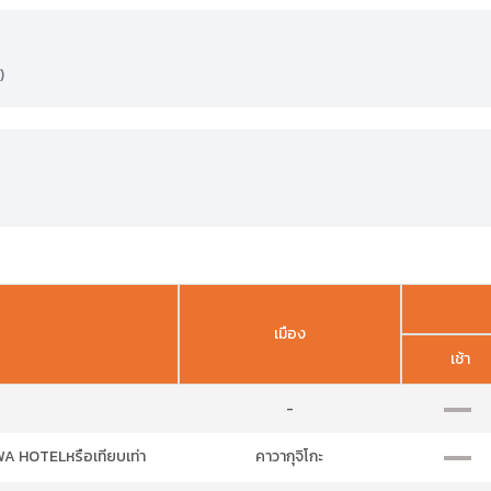
)
เมือง
เช้า
-
 HOTELหรือเทียบเท่า
คาวากุจิโกะ