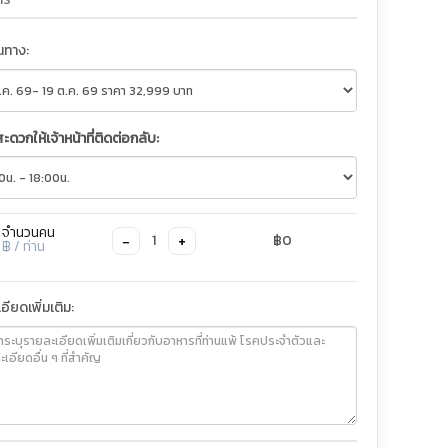
ินทาง:
สะดวกให้เจ้าหน้าที่ติดต่อกลับ:
จำนวนคน
−
+
1
฿0
฿
/ ท่าน
อียดเพิ่มเติม: