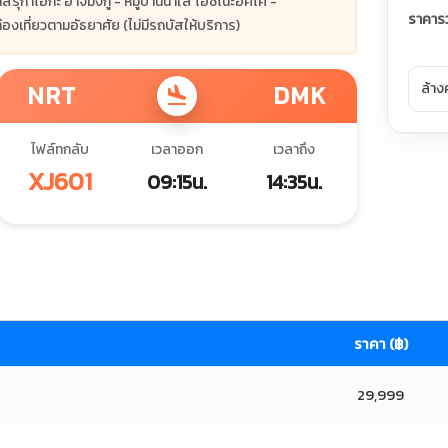
รุกาโอกะ ฮาจิมังกู - หมู่บ้านน้ำใส โอชิโนะฮัคไค -
ราคาร
ท่องเที่ยวตามอัธยาศัย (ไม่มีรถบัสให้บริการ)
ล้าง
NRT
DMK
flight_land
ไฟล์ทกลับ
เวลาออก
เวลาถึง
XJ601
09:15น.
14:35น.
ราคา (฿)
29,999