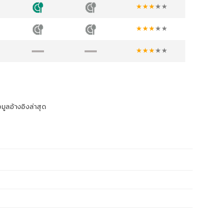
★
★
★
★
★
★
★
★
★
★
★
★
★
★
★
อมูลอ้างอิงล่าสุด