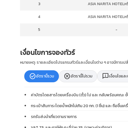
3
ASIA NARITA HOTELหรือ
4
ASIA NARITA HOTELหรือ
5
-
เงื่อนไขการจองทัวร์
หมายเหตุ: รายละเอียดโปรแกรมทัวร์และเงื่อนไขต่าง ๆ อาจมีการเ
check_circle
cancel
chat_info
อัตรานี้รวม
อัตรานี้ไม่รวม
เงื่อนไขแล
ค่าบัตรโดยสารโดยเครื่องบิน (ตั๋ว) ไป และ กลับพร้อมคณะ 
กระเป๋าสัมภาระโดยน้ำหนักไม่เกิน 20 กก. (1 ชิ้น) และ ถือขึ้นเครื
รถรับส่งนำเที่ยวตามรายการ
VAT 7% และภาษีหัก ณ ที่จ่าย 3% (เฉพาะค่าบริการ)