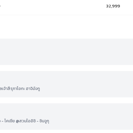
9
32,999
จ้าสึรุกาโอกะ ฮาจิมังกู
 - โคเชีย @สวนโออิชิ - ชินจูกุ