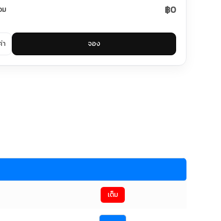
฿0
วม
ค่า
จอง
เต็ม