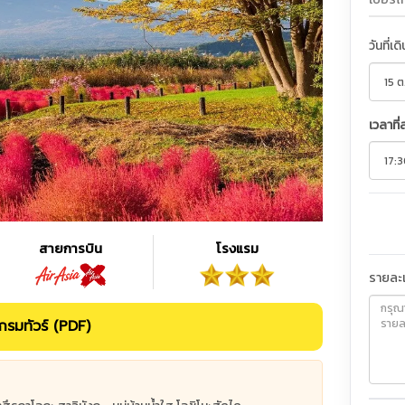
วันที่เด
เวลาที่
สายการบิน
โรงแรม
รายละเ
รมทัวร์ (PDF)