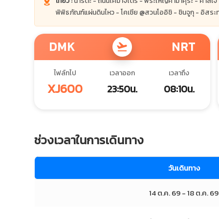
เที่ยว :
นาริตะ - ถนนโคมาจิโดริ - พระใหญ่คามาคุระ - ศาลเจ้าสึ
พิพิธภัณฑ์แผ่นดินไหว - โคเชีย @สวนโออิชิ - ชินจูกุ - อิสระ
DMK
NRT
flight_takeoff
ไฟล์ทไป
เวลาออก
เวลาถึง
XJ600
23:50น.
08:10น.
ช่วงเวลาในการเดินทาง
วันเดินทาง
14 ต.ค. 69 - 18 ต.ค. 69