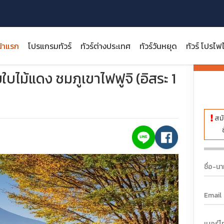
้าแรก
โปรแกรมทัวร์
ทัวร์ต่างประเทศ
ทัวร์วันหยุด
ทัวร์ โปรไฟ
ุระ โคเชียใบไม้แดง ชมภูเขาไฟฟูจิ (อิสระ 1 วัน)
ราคา:
ียใบไม้แดง ชมภูเขาไฟฟูจิ (อิสระ 1
สมั
close