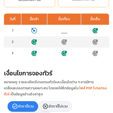
วันที่
มื้อเช้า
มื้อเที่ยง
มื้อเย็น
1
2
3
เงื่อนไขการจองทัวร์
หมายเหตุ: รายละเอียดโปรแกรมทัวร์และเงื่อนไขต่าง ๆ อาจมีการ
เปลี่ยนแปลงตามความเหมาะสม โดยขอให้ยึดข้อมูลใน
ไฟล์ PDF โปรแกรม
ทัวร์
เป็นข้อมูลอ้างอิงล่าสุด
check_circle
cancel
อัตรานี้รวม
อัตรานี้ไม่รวม