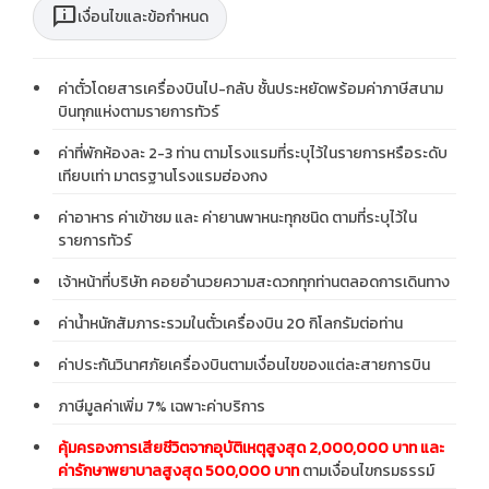
chat_info
เงื่อนไขและข้อกำหนด
ค่าตั๋วโดยสารเครื่องบินไป-กลับ ชั้นประหยัดพร้อมค่าภาษีสนาม
บินทุกแห่งตามรายการทัวร์
ค่าที่พักห้องละ 2-3 ท่าน ตามโรงแรมที่ระบุไว้ในรายการหรือระดับ
เทียบเท่า มาตรฐานโรงแรมฮ่องกง
ค่าอาหาร ค่าเข้าชม และ ค่ายานพาหนะทุกชนิด ตามที่ระบุไว้ใน
รายการทัวร์
เจ้าหน้าที่บริษัท คอยอำนวยความสะดวกทุกท่านตลอดการเดินทาง
ค่าน้ำหนักสัมภาระรวมในตั๋วเครื่องบิน 20 กิโลกรัมต่อท่าน
ค่าประกันวินาศภัยเครื่องบินตามเงื่อนไขของแต่ละสายการบิน
ภาษีมูลค่าเพิ่ม 7% เฉพาะค่าบริการ
คุ้มครองการเสียชีวิตจากอุบัติเหตุสูงสุด 2,000,000 บาท และ
ค่ารักษาพยาบาลสูงสุด 500,000 บาท
ตามเงื่อนไขกรมธรรม์