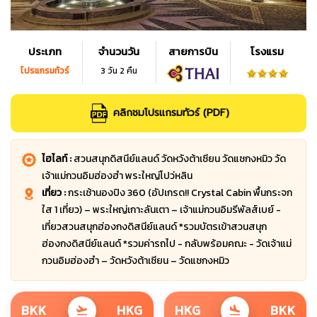
ประเภท
จำนวนวัน
สายการบิน
โรงแรม
โปรแกรมทัวร์
3 วัน 2 คืน
คลิกชมโปรแกรมทัวร์ (PDF)
ไฮไลท์ :
สวนสนุกดิสนีย์แลนด์ วัดหวังต้าเซียน วัดแชกงหมิว วัด
เจ้าแม่กวนอิมฮ่องฮำ พระใหญ่โปว่หลิน
เที่ยว :
กระเช้านองปิง 360 (อัปเกรด!! Crystal Cabin พื้นกระจก
ใส 1 เที่ยว) – พระใหญ่เกาะลันเตา – เจ้าแม่กวนอิมรีพัลส์เบย์ -
เที่ยวสวนสนุกฮ่องกงดิสนีย์แลนด์ *รวมบัตรเข้าสวนสนุก
ฮ่องกงดิสนีย์แลนด์ *รวมค่ารถไป - กลับพร้อมคณะ - วัดเจ้าแม่
กวนอิมฮ่องฮำ – วัดหวังต้าเซียน – วัดแชกงหมิว
BKK
HKG
HKG
BKK
flight_takeoff
flight_land