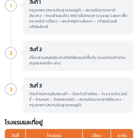
วันที่ 1
1
กรุงเทพฯ (สนามบินสุวรรณภูมิ) - สนามบินนานาชาติ
ฮ่องกง - กระเช้านองปิง 360 (อัปเกรด!! Crystal Cabin พื้น
กระจกใส 1 เที่ยว) – พระใหญ่เกาะลันเตา – เจ้าแม่กวนอิ
มรีพัลส์เบย์
วันที่ 2
2
เที่ยวสวนสนุกฮ่องกงดิสนีย์แลนด์เต็มวัน (รวมบัตรเข้าสวน
สนุกและรถรับ-ส่ง)
วันที่ 3
3
วัดเจ้าแม่กวนอิมฮ่องฮำ - วัดหวังต้าเซียน – โรงงานจิวเวอร์
รี่ - ร้านหยก - วัดแชกงหมิว - สนามบินนานาชาติฮ่องกง -
กรุงเทพฯ (สนามบินสุวรรณภูมิ)
โรงแรมและที่อยู่
วันที่
โรงแรม
เมือง
ระดับ