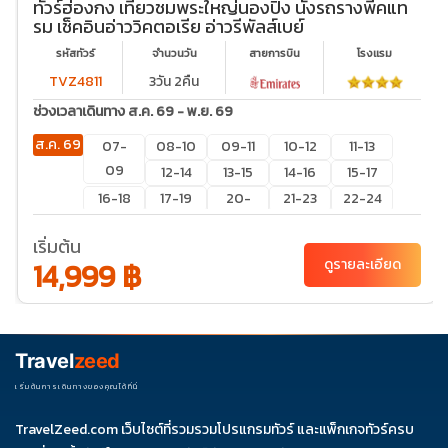
ทัวร์ฮ่องกง เที่ยวชมพระใหญ่นองปิง นั่งรถรางพีคแท
รม เช็คอินอ่าววิคตอเรีย อ่าวรีพัลส์เบย์
รหัสทัวร์
จำนวนวัน
สายการบิน
โรงเเรม
TVZ4811
3วัน 2คืน
ช่วงเวลาเดินทาง ส.ค. 69 - พ.ย. 69
ส.ค. 69
07-
08-10
09-11
10-12
11-13
09
12-14
13-15
14-16
15-17
16-18
17-19
20-
21-23
22-24
22
23-25
24-26
เริ่มต้น
27-29
28-
29-31
30-01
31-02
14,999 ฿
ดูรายละเอียด
30
ก.ย. 69
03-
04-
05-
06-
07-
05
06
07
08
09
Travel
zeed
10-12
11-13
12-14
13-15
14-16
17-19
18-20
19-21
20-
21-23
เริ่มต้นการเดินทางของคุณได้ที่นี่
22
24-26
TravelZeed.com เว็บไซต์ที่รวมรวมโปรแกรมทัวร์ และแพ็กเกจทัวร์ครบ
25-27
26-
27-29
28-