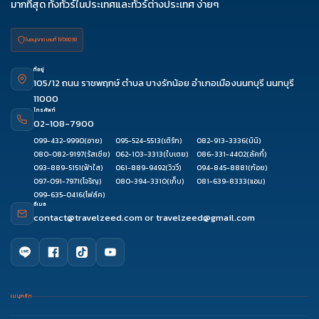
มากที่สุด ทั้งทัวร์ในประเทศและทัวร์ต่างประเทศ ง่ายๆ
28
30
ต.ค. 69
01-03
02-
03-
04-
05-
ใบอนุญาต เลขที่ 11/08038
04
05
06
07
06-
07-
08-10
09-11
10-12
ที่อยู่
105/12 ถนน ราชพฤกษ์ ตำบล บางรักน้อย อำเภอเมืองนนทบุรี นนทบุรี
08
09
11-13
12-14
13-15
11000
14-16
16-18
17-19
18-20
20-
โทรศัพท์
02-108-7900
22
099-432-9990
(อาย)
095-524-5513
(เติร์ก)
082-913-3336
(นินิ)
22-24
23-25
24-26
26-
27-29
080-082-9197
(รัสเซีย)
062-103-3313
(ใบเตย)
086-331-4402
(ลัคกี้)
28
28-
093-889-5151
(ฟ้าใส)
061-889-9492
(วิววี่)
094-845-8881
(ก้อย)
30
097-091-7971
(โจริญ)
080-394-3310
(เก็บ)
081-639-8333
(แอม)
099-635-0416
(โฟล์ค)
29-31
30-01
31-02
อีเมล
contact@travelzeed.com
or
travelzeed@gmail.com
เมนูหลัก