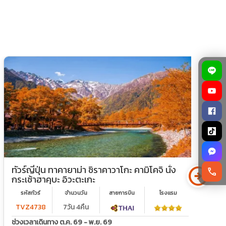
arrow_circle_right
ทัวร์ญี่ปุ่น ทาคายาม่า ชิราคาวาโกะ คามิโคจิ นั่ง
ท
call
กระเช้าฮาคุบะ อิวะตะเกะ
ส
ย
รหัสทัวร์
จำนวนวัน
สายการบิน
โรงเเรม
TVZ4738
7วัน 4คืน
ช่วงเวลาเดินทาง ต.ค. 69 - พ.ย. 69
ช