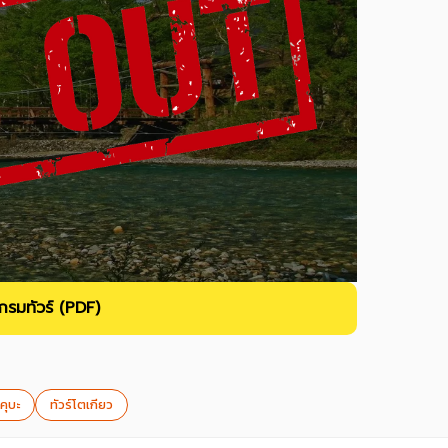
รมทัวร์ (PDF)
คุบะ
ทัวร์โตเกียว