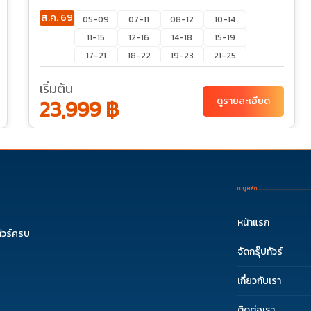
ส.ค. 69
05-09
07-11
08-12
10-14
11-15
12-16
14-18
15-19
17-21
18-22
19-23
21-25
22-26
24-28
25-29
26-30
เริ่มต้น
28-01
29-02
31-04
23,999 ฿
ดูรายละเอียด
ก.ย. 69
01-05
02-06
04-08
05-09
07-11
08-12
09-13
11-15
12-16
14-18
15-19
16-20
18-22
19-23
21-25
22-26
23-27
28-02
เมนูหลัก
หน้าแรก
ัวร์ครบ
จัดกรุ๊ปทัวร์
เกี่ยวกับเรา
ติดต่อเรา