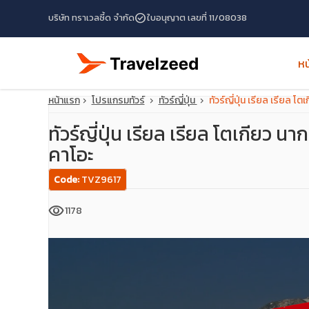
check_circle
บริษัท ทราเวลซี้ด จำกัด
ใบอนุญาต เลขที่ 11/08038
หน
หน้าแรก
โปรแกรมทัวร์
ทัวร์ญี่ปุ่น
ทัวร์ญี่ปุ่น เรียล เรียล โต
ทัวร์ญี่ปุ่น เรียล เรียล โตเกียว นาก
คาโอะ
Code:
TVZ9617
visibility
1178
travel_explore
calendar_month
search