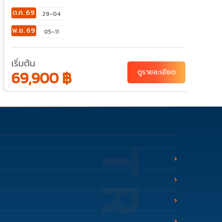
ต.ค. 69
พ
29-04
พ.ย. 69
ธ
05-11
เริ่มต้น
เ
69,900 ฿
ดูรายละเอียด