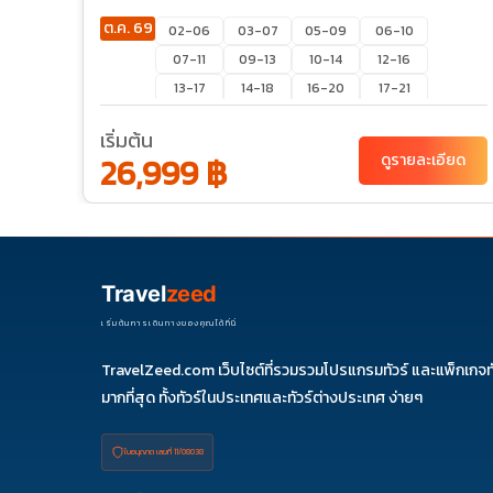
ต.ค. 69
02-06
03-07
05-09
06-10
07-11
09-13
10-14
12-16
13-17
14-18
16-20
17-21
19-23
20-24
21-25
22-26
เริ่มต้น
24-28
27-31
28-01
29-02
ยด
26,999 ฿
ดูรายละเอียด
31-04
พ.ย. 69
01-05
03-07
04-08
05-09
07-11
08-12
10-14
11-15
12-16
14-18
15-19
17-21
Travel
zeed
18-22
19-23
21-25
22-26
เริ่มต้นการเดินทางของคุณได้ที่นี่
24-28
25-29
26-30
28-02
29-03
TravelZeed.com เว็บไซต์ที่รวมรวมโปรแกรมทัวร์ และแพ็กเกจท
มากที่สุด ทั้งทัวร์ในประเทศและทัวร์ต่างประเทศ ง่ายๆ
ใบอนุญาต เลขที่ 11/08038