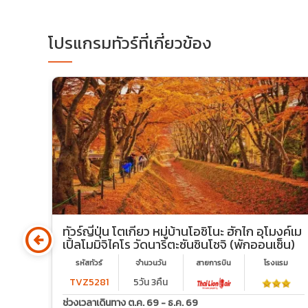
โปรแกรมทัวร์ที่เกี่ยวข้อง
arrow_circle_left
 ฮิ
ทัวร์ญี่ปุ่น โตเกียว หมู่บ้านโอชิโนะ ฮักไก อุโมงค์เม
เปิ้ลโมมิจิไคโร วัดนาริตะซันชินโชจิ (พักออนเซ็น)
รม
รหัสทัวร์
จำนวนวัน
สายการบิน
โรงเเรม
TVZ5281
5วัน 3คืน
ช่วงเวลาเดินทาง ต.ค. 69 - ธ.ค. 69