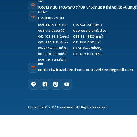
ที่อยู่
105/12 ถนน ราชพฤกษ์ ตำบล บางรักน้อย อำเภอเมืองนนทบุรี
โทรศัพท์
02-108-7900
099-432-9990
(อาย)
095-524-5513
(เติร์ก)
082-913-3336
(นินิ)
080-082-9197
(รัสเซีย)
062-103-3313
(ใบเตย)
086-331-4402
(ลัคกี้)
093-889-5151
(ฟ้าใส)
061-889-9492
(วิววี่)
094-845-8881
(ก้อย)
097-091-7971
(โจริญ)
080-394-3310
(เก็บ)
081-639-8333
(แอม)
099-635-0416
(โฟล์ค)
อีเมล
contact@travelzeed.com
or
travelzeed@gmail.com
Copyright © 2017 Travelzeed. All Rights Reserved.