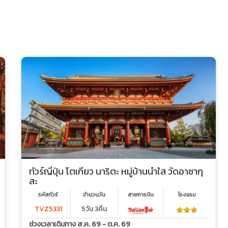
ทัวร์ญี่ปุ่น โตเกียว นาริตะ หมู่บ้านน้ำใส วัดอาซากุ
สะ
รหัสทัวร์
จำนวนวัน
สายการบิน
โรงเเรม
TVZ5331
5วัน 3คืน
ช่วงเวลาเดินทาง ส.ค. 69 - ต.ค. 69