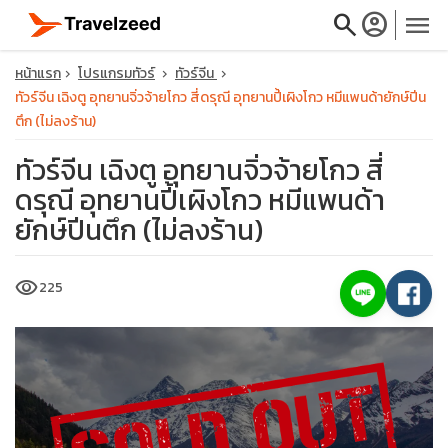
search
account_circle
menu
หน้าแรก
โปรแกรมทัวร์
ทัวร์จีน
ทัวร์จีน เฉิงตู อุทยานจิ่วจ้ายโกว สี่ดรุณี อุทยานปี้เผิงโกว หมีแพนด้ายักษ์ปีน
ตึก (ไม่ลงร้าน)
ทัวร์จีน เฉิงตู อุทยานจิ่วจ้ายโกว สี่
close
ดรุณี อุทยานปี้เผิงโกว หมีแพนด้า
ยักษ์ปีนตึก (ไม่ลงร้าน)
travel_explore
visibility
225
calendar_month
search