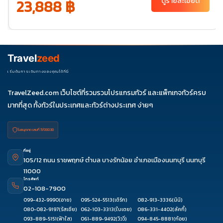
23,888 ฿
ดูรายละเอียด
พ.ย. 69
20-
25
ธ.ค. 69
04-
06-11
11-16
18-23
25-30
09
27-01
Travel
zeed
ม.ค. 70
01-06
03-
เริ่มต้นการเดินทางของคุณได้ที่นี่
08
TravelZeed.com เว็บไซต์ที่รวมรวมโปรแกรมทัวร์ และแพ็กเกจทัวร์ครบ
มากที่สุด ทั้งทัวร์ในประเทศและทัวร์ต่างประเทศ ง่ายๆ
ใบอนุญาต เลขที่ 11/08038
ที่อยู่
105/12 ถนน ราชพฤกษ์ ตำบล บางรักน้อย อำเภอเมืองนนทบุรี นนทบุรี
11000
โทรศัพท์
02-108-7900
099-432-9990
(อาย)
095-524-5513
(เติร์ก)
082-913-3336
(นินิ)
080-082-9197
(รัสเซีย)
062-103-3313
(ใบเตย)
086-331-4402
(ลัคกี้)
093-889-5151
(ฟ้าใส)
061-889-9492
(วิววี่)
094-845-8881
(ก้อย)