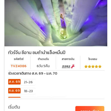
ทัวร์จีน ซีอาน ชมถ้ำน้ำแข็งหมื่นปี
รหัสทัวร์
จำนวนวัน
สายการบิน
โรงเเรม
TVZ4086
6วัน 5คืน
ช่วงเวลาเดินทาง ส.ค. 69 - ม.ค. 70
ส.ค. 69
21-26
ก.ย. 69
18-23
ต.ค. 69
02-
23-28
30-
07
04
เริ่มต้น