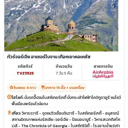
ทัวร์จอร์เจีย อาเซอร์ไบจาน เทือกเขาคอเคซัส
รหัสทัวร์
จำนวนวัน
สายการบิน
TVZ11125
7 วัน 5 คืน
hotel_class
restaurant
โรงแรม 4 ดาว
อาหาร 15 มื้อ + บนเครื่อง
ไฮไลท์:
นั่งรถจี๊ปชมโบสถ์เกอร์เกตี้ นั่งกระเช้าไฟฟ้าโคบิกูดาอูรี ชมโชว์
พื้นเมืองพร้อมไวน์แดง
เที่ยว:
วิหารจวารี - จุดชมวิวเขื่อนจินวารี - โบสถ์เกอร์เกตี้ - อนุสรณ์
สถานมิตรภาพแห่งรัสเซีย-จอร์เจีย - ป้อมอนานูรี - วิหารสเวทติสโค
เวลี - The Chronicle of Georgia - โบสถ์ทรินิตี้ - โรงอาบน้ำแร่เก่า