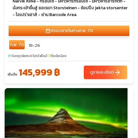
Narvik Kirke - ทรอมโซ - มหาวิหารทรอมโซ - มหาวิหารอาร์กติก -
นั่งกระเช้าขึ้นสู่ ยอดเขา Storsteinen - ช้อปปิ้ง jekta storsenter
- โอเปร่าเฮาส์ - ย่าน Barcode Area
calendar_month
ช่วงเวลาเดินทาง
ก.พ. 70
ก.พ. 70
18-26
วันหยุดพิเศษ
โปรไฟไหม้
ที่เหลือน้อย
sunny
local_fire_department
confirmation_number
145,999 ฿
arrow_forward
ดูรายละเอียด
เริ่มต้น