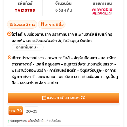
รหัสทัวร์
จำนวนวัน
สายการบิน
TVZ10798
6 วัน 4 คืน
hotel_class
restaurant
โรงแรม 3 ดาว
อาหาร 6 มื้อ
ไฮไลท์:
ชมเมืองเก่าปราก ปราสาทปราก สะพานชาร์ลส์ เชสกี้ ครุ
มลอฟ พระราชวังฮอฟบวร์ก จัตุรัสวีรบุรุษ Outlet
อ่านเพิ่มเติม
เที่ยว:
ปราสาทปราก - สะพานชาร์ลส์ - จัตุรัสเมืองเก่า - หอนาฬิกา
ดาราศาสตร์ - เชสกี้ คลุมลอฟ - อนุสาวรีย์พระนางมาเรียเทเรซา -
พระราชวังฮอฟบวร์ก - คาร์ทเนอร์สตรีท - จัตุรัสวีรบุรุษ - อาคาร
รัฐสภาฮังการี - สะพานเซน - บราติสลาวา - ย่านเมืองเก่า - รูปปั้นคู
มิล - McArthurGlen Outlet
calendar_month
ช่วงเวลาเดินทาง
ก.พ. 70
ก.พ. 70
20-25
วันหยุดพิเศษ
โปรไฟไหม้
ที่เหลือน้อย
sunny
local_fire_department
confirmation_number