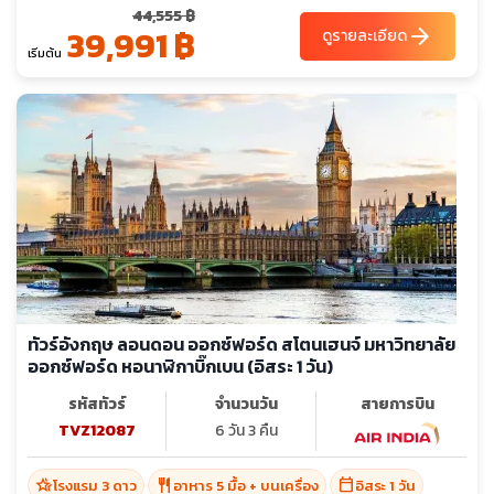
44,555 ฿
39,991 ฿
arrow_forward
ดูรายละเอียด
เริ่มต้น
ทัวร์อังกฤษ ลอนดอน ออกซ์ฟอร์ด สโตนเฮนจ์ มหาวิทยาลัย
ออกซ์ฟอร์ด หอนาฬิกาบิ๊กเบน (อิสระ 1 วัน)
รหัสทัวร์
จำนวนวัน
สายการบิน
TVZ12087
6 วัน 3 คืน
hotel_class
restaurant
calendar_today
โรงแรม 3 ดาว
อาหาร 5 มื้อ + บนเครื่อง
อิสระ 1 วัน