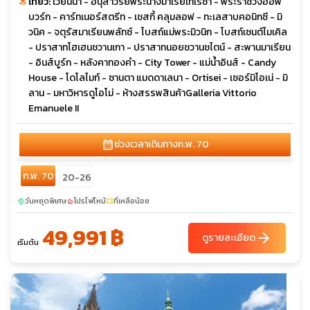
เที่ยว:
เวียนนา - อนุสาวรีย์พระนางมาเรียเทเรซา - พระราชวังฮอฟ
บวร์ก - คาร์ทเนอร์สตรีท - เชสกี้ คลุมลอฟ - ทะเลสาบคอนิกซี - มิ
วนิค - จตุรัสมาเรียนพลัทซ์ - โบสถ์แม่พระมิวนิก - โบสถ์เซนต์ไมเคิล
- ปราสาทโฮเฮนชวานเกา - ปราสาทนอยชวานชไตน์ - สะพานมาเรียน
- อินส์บูร์ก - หลังคาทองคำ - City Tower - แม่น้ำอินส์ - Candy
House - โดโลไมท์ - ซานตา แมดดาเลนา - Ortisei - เซอร์มิโอเน่ - มิ
ลาน - มหาวิหารดูโอโม่ - ห้างสรรพสินค้าGalleria Vittorio
Emanuele II
calendar_month
ช่วงเวลาเดินทาง
ก.พ. 70
ก.พ. 70
20-26
วันหยุดพิเศษ
โปรไฟไหม้
ที่เหลือน้อย
sunny
local_fire_department
confirmation_number
49,991 ฿
arrow_forward
ดูรายละเอียด
เริ่มต้น