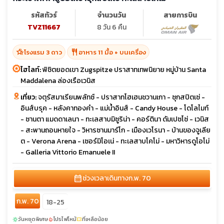
รหัสทัวร์
จำนวนวัน
สายการบิน
TVZ11667
8 วัน 6 คืน
hotel_class
restaurant
โรงแรม 3 ดาว
อาหาร 11 มื้อ + บนเครื่อง
ไฮไลท์:
พิชิตยอดเขา Zugspitze ปราสาทเทพนิยาย หมู่บ้าน Santa
Maddalena ล่องเรือเวนิส
เที่ยว:
จตุรัสมาเรียนพลัทซ์ - ปราสาทโฮเฮนชวานเกา - ซุกสปิตเซ่ -
อินส์บรุค - หลังคาทองคำ - แม่น้ำอินส์ - Candy House - โดโลไมท์
- ซานตา แมดดาเลนา - ทะเลสาบมิซูริน่า - คอร์ตินา ดัมเปซโซ่ - เวนิส
- สะพานถอนหายใจ - วิหารซานมาร์โก - เมืองเวโรนา - บ้านของจูเลีย
ต - Verona Arena - เซอร์มิโอเน่ - ทะเลสาบโคโม่ - มหาวิหารดูโอโม่
- Galleria Vittorio Emanuele II
calendar_month
ช่วงเวลาเดินทาง
ก.พ. 70
ก.พ. 70
18-25
วันหยุดพิเศษ
โปรไฟไหม้
ที่เหลือน้อย
sunny
local_fire_department
confirmation_number