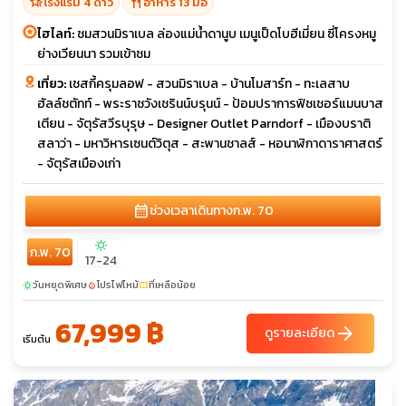
hotel_class
restaurant
โรงแรม 4 ดาว
อาหาร 13 มื้อ
ไฮไลท์:
ชมสวนมิราเบล ล่องแม่น้ำดานูบ เมนูเป็ดโบฮีเมี่ยน ซี่โครงหมู
ย่างเวียนนา รวมเข้าชม
เที่ยว:
เชสกี้ครุมลอฟ - สวนมิราเบล - บ้านโมสาร์ท - ทะเลสาบ
ฮัลล์ชตัทท์ - พระราชวังเชรินน์บรุนน์ - ป้อมปราการฟิชเชอร์แมนบาส
เตียน - จัตุรัสวีรบุรุษ - Designer Outlet Parndorf - เมืองบราติ
สลาว่า - มหาวิหารเซนต์วิตุส - สะพานชาลส์ - หอนาฬิกาดาราศาสตร์
- จัตุรัสเมืองเก่า
calendar_month
ช่วงเวลาเดินทาง
ก.พ. 70
sunny
ก.พ. 70
17-24
วันหยุดพิเศษ
โปรไฟไหม้
ที่เหลือน้อย
sunny
local_fire_department
confirmation_number
67,999 ฿
arrow_forward
ดูรายละเอียด
เริ่มต้น