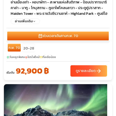
ย่านเมืองเก่า - หอนาฬิกา - สะพานแห่งสันติภาพ - ป้อมปราการนาริ
คาล่า - บากู - โกบุสถาน - ภูเขาไฟโคลนลาวา - ประตูคู่ปราสาท -
Maiden Tower - พระราชวังชีรวานซาห์ - Highland Park - ศูนย์ไฮ
ดาร์ อาลิเยฟ - ยานาร์แด็ก - วิหารแห่งไฟ
อ่านเพิ่มเติม
calendar_month
ช่วงเวลาเดินทาง
ก.พ. 70
ก.พ. 70
20-28
วันหยุดพิเศษ
โปรไฟไหม้
ที่เหลือน้อย
sunny
local_fire_department
confirmation_number
92,900 ฿
arrow_forward
ดูรายละเอียด
เริ่มต้น