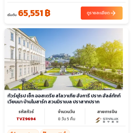
65,551 ฿
arrow_forward
ดูรายละเอียด
เริ่มต้น
ทัวร์ยุโรป เช็ก ออสเตรีย สโลวาเกีย ฮังการี ปราก ฮัลล์ทัทท์
เวียนนา บ้านโมสาร์ท สวนมิราเบล ปราสาทปราก
รหัสทัวร์
จำนวนวัน
สายการบิน
TVZ9694
8 วัน 5 คืน