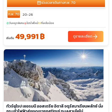
calendar_month
ช่วงเวลาเดินทาง
ก.พ. 70
ก.พ. 70
20-26
วันหยุดพิเศษ
โปรไฟไหม้
ที่เหลือน้อย
sunny
local_fire_department
confirmation_number
49,991 ฿
arrow_forward
ดูรายละเอียด
เริ่มต้น
ทัวร์ยุโรป เยอรมนี ออสเตรีย อิตาลี จตุรัสมาเรียนพลัทซ์ นั่ง
กระเช้าไฟฟ้าสู่ยอดเขาซุกสปิตเซ่ ทะเลสาบโคโม่