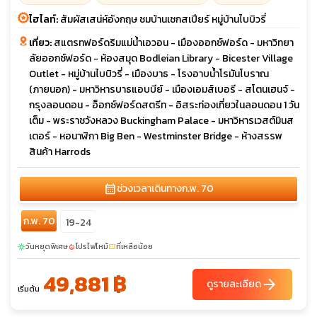
ไฮไลท์:
สัมผัสเสน่ห์อังกฤษ ชมบ้านเชกสเปียร์ หมู่บ้านไบบิวรี่
เที่ยว:
สแตรทฟอร์ดริมแม่น้ำเอวอน - เมืองออกซ์ฟอร์ด - มหาวิทยา
ลัยออกซ์ฟอร์ด - ห้องสมุด Bodleian Library - Bicester Village
Outlet - หมู่บ้านไบบิวรี่ - เมืองบาธ - โรงอาบน้ำโรมันโบราณ
(ภายนอก) - มหาวิหารบาธแอบบีย์ - เมืองเอมส์เบอรี - สโตนเฮนจ์ -
กรุงลอนดอน - อ็อกซ์ฟอร์ดสตรีท - อิสระท่องเที่ยวในลอนดอน 1 วัน
เต็ม - พระราชวังหลวง Buckingham Palace - มหาวิหารเวสต์มินส
เตอร์ - หอนาฬิกา Big Ben - Westminster Bridge - ห้างสรรพ
สินค้า Harrods
calendar_month
ช่วงเวลาเดินทาง
ก.พ. 70
ก.พ. 70
19-24
วันหยุดพิเศษ
โปรไฟไหม้
ที่เหลือน้อย
sunny
local_fire_department
confirmation_number
49,881 ฿
arrow_forward
ดูรายละเอียด
เริ่มต้น