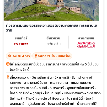
ทัวร์อาร์เมเนีย จอร์เจีย อาเซอร์ไบจาน คอเคซัส ทะเลสาบเซ
วาน
รหัสทัวร์
จำนวนวัน
สายการบิน
TVZ11127
9 วัน 7 คืน
hotel_class
restaurant
โรงแรม 4 ดาว
อาหาร 21 มื้อ + บนเครื่อง
ไฮไลท์:
นั่งกระเช้าขึ้นป้อมปราการนาริคาล่า นั่งรถจิ๊ป 4WD ขึ้นไปชม
โบสถ์เกอร์เกตี้
เที่ยว:
เยเรวาน - วิหารเก็กฮาร์ด - วิหารการ์นี - Symphony of
Stones - อารามคอร์ วิราพ - เดอะคาสเคด - ทะเลสาบเซวาน -
อารามเซวานาแวงค์ - ทบิลิซี - วิหารจวารี - จุดชมวิวเขื่อนจินวารี -
โบสถ์เกอร์เกตี้ - กูดาอูรี - ป้อมอนานูรี - เมืองมิทสเคต้า - วิหารสเวท
ติสโคเวลี - The Chronicle of Georgia - โบสถ์ทรินิตี้ - โบสถ์
พระแม่มารี - ยุโรปสแควร์ - โรงอาบน้ำแร่เก่าแก่ - น้ำตกเลกทากิวี -