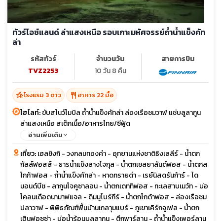
ทัวร์ไอซ์แลนด์ ล่าแสงเหนือ รอบเกาะมหัศจรรย์ถ้ำน้ำแข็งคัท
ล่า
รหัสทัวร์
จำนวนวัน
สายการบิน
TVZ2253
10 วัน 8 คืน
hotel_class
restaurant
โรงแรม 3 ดาว
อาหาร 22 มื้อ
ไฮไลท์:
ขับสโนว์โมบิล ถ้ำน้ำแข็งคัทล่า ล่องเรือชมวาฬ แช่บลูลากูน
ล่าแสงเหนือ สเต็กเนื้อ/อาหารไทย/ซีฟู้ด
อ่านเพิ่มเติม
เที่ยว:
เฮลซิงกิ - วงกลมทองคำ - อุทยานแห่งชาติธิงเลลีร์ - น้ำตก
กัลล์ฟอสส์ - ธารน้ำแข็งลางโจกุล - น้ำตกเซลยาลันด์ฟอส - น้ำตกส
โกก้าฟอส - ถ้ำน้ำแข็งคัทล่า - หาดทรายดำ - เรย์นิสดรันก้าร์ - ได
มอนด์บีช - ลากูนโจคูซาลอน - น้ำตกเดททิฟอส - ทะเลสาบเมวัท - บ่อ
โคลนเดือดนามาฟแจล - ดิมมูโบร์กีร์ - น้ำตกโกด้าฟอส - ล่องเรือชม
ปลาวาฬ - พิพิธภัณฑ์พื้นบ้านเกลาุมแบร์ - ภูเขาเคิร์กจูเฟล - น้ำตก
เฮินฟอซซ่า - บ่อน้ำร้อนบลูลากูน - ตึกพาร์ลาน - ถ้ำน้ำแข็งเพอร์ลาน