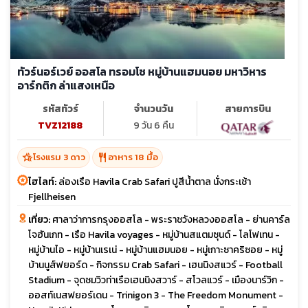
ทัวร์นอร์เวย์ ออสโล ทรอมโซ หมู่บ้านแฮมนอย มหาวิหาร
อาร์กติก ล่าแสงเหนือ
รหัสทัวร์
จำนวนวัน
สายการบิน
TVZ12188
9 วัน 6 คืน
hotel_class
restaurant
โรงแรม 3 ดาว
อาหาร 18 มื้อ
ไฮไลท์:
ล่องเรือ Havila Crab Safari ปูสีน้ำตาล นั่งกระเช้า
Fjellheisen
เที่ยว:
ศาลาว่าการกรุงออสโล - พระราชวังหลวงออสโล - ย่านคาร์ล
โจฮันเกท - เรือ Havila voyages - หมู่บ้านสแตมซุนด์ - โลโฟเทน -
หมู่บ้านไอ - หมู่บ้านเรเน่ - หมู่บ้านแฮมนอย - หมู่เกาะซาคริซอย - หมู่
บ้านนูส์ฟยอร์ด - กิจกรรม Crab Safari - เฮนนิงสแวร์ - Football
Stadium - จุดชมวิวท่าเรือเฮนนิงสวาร์ - สโวลแวร์ - เมืองนาร์วิก -
ออสท์เนสฟยอร์เดน - Trinigon 3 - The Freedom Monument -