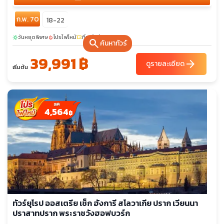
ก.พ. 70
18-22
วันหยุดพิเศษ
โปรไฟไหม้
ที่เหลือน้อย
sunny
local_fire_department
confirmation_number
search
ค้นหาทัวร์
39,991 ฿
arrow_forward
ดูรายละเอียด
เริ่มต้น
4,564
฿
ทัวร์ยุโรป ออสเตรีย เช็ก ฮังการี สโลวาเกีย ปราก เวียนนา
ปราสาทปราก พระราชวังฮอฟบวร์ก