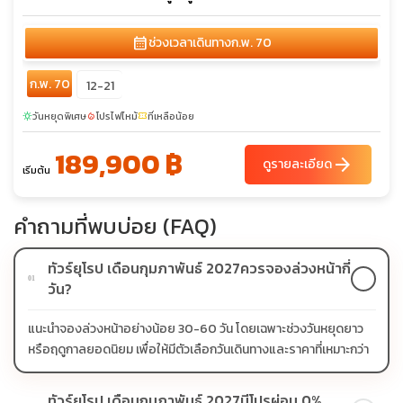
calendar_month
ช่วงเวลาเดินทาง
ก.พ. 70
ก.พ. 70
12-21
วันหยุดพิเศษ
โปรไฟไหม้
ที่เหลือน้อย
sunny
local_fire_department
confirmation_number
189,900 ฿
arrow_forward
ดูรายละเอียด
เริ่มต้น
คำถามที่พบบ่อย (FAQ)
ทัวร์ยุโรป เดือนกุมภาพันธ์ 2027ควรจองล่วงหน้ากี่
01
วัน?
แนะนำจองล่วงหน้าอย่างน้อย 30-60 วัน โดยเฉพาะช่วงวันหยุดยาว
หรือฤดูกาลยอดนิยม เพื่อให้มีตัวเลือกวันเดินทางและราคาที่เหมาะกว่า
ทัวร์ยุโรป เดือนกุมภาพันธ์ 2027มีโปรผ่อน 0%