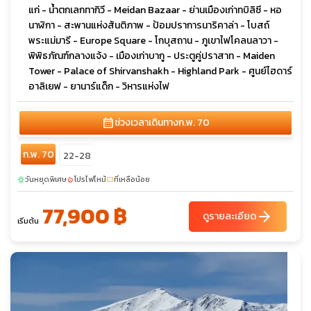
แก่ - น้ำตกเลกทากิวี - Meidan Bazaar - ย่านเมืองเก่าทบิลิซี - หอ
นาฬิกา - สะพานแห่งสันติภาพ - ป้อมปราการนาริคาล่า - โบสถ์
พระแม่มารี - Europe Square - โกบุสถาน - ภูเขาไฟโคลนลาวา -
พิพิธภัณฑ์กลางแจ้ง - เมืองเก่าบากู - ประตูคู่ปราสาท - Maiden
Tower - Palace of Shirvanshakh - Highland Park - ศูนย์ไฮดาร์
อาลิเยฟ - ยานาร์แด็ก - วิหารแห่งไฟ
calendar_month
ช่วงเวลาเดินทาง
ก.พ. 70
ก.พ. 70
22-28
วันหยุดพิเศษ
โปรไฟไหม้
ที่เหลือน้อย
sunny
local_fire_department
confirmation_number
77,900 ฿
arrow_forward
ดูรายละเอียด
เริ่มต้น