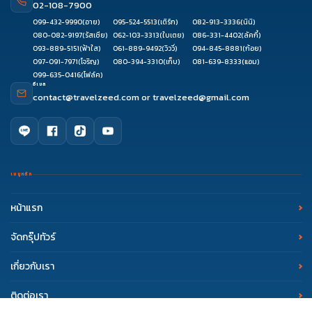
02-108-7900
099-432-9990
(อาย)
095-524-5513
(เติร์ก)
082-913-3336
(นินิ)
080-082-9197
(รัสเซีย)
062-103-3313
(ใบเตย)
086-331-4402
(ลัคกี้)
093-889-5151
(ฟ้าใส)
061-889-9492
(วิววี่)
094-845-8881
(ก้อย)
097-091-7971
(โจริญ)
080-394-3310
(เก็บ)
081-639-8333
(แอม)
099-635-0416
(โฟล์ค)
อีเมล
contact@travelzeed.com
or
travelzeed@gmail.com
เมนูหลัก
หน้าแรก
จัดกรุ๊ปทัวร์
เกี่ยวกับเรา
ดูรีวิว
โทรจองทัวร์
จองผ่านแชท
จองผ่านไลน์
ติดต่อเรา