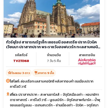
ทัวร์ยุโรป สาธารณรัฐเช็ก เยอรมนี ออสเตรีย ปราก มิวนิค
เวียนนา ปราสาทปราก พระราชวังฮอฟบวร์ก ทะเลสาบคอนิก
ซี
รหัสทัวร์
จำนวนวัน
สายการบิน
TVZ11368
7 วัน 5 คืน
hotel_class
restaurant
โรงแรม 3 ดาว
อาหาร 9 มื้อ
ไฮไลท์:
ล่องเรือทะเลสาบคอนิกซี หลังคาทองคำ ชมเมืองปราก
คาร์โลวี วารี
เที่ยว:
ปราสาทปราก - สะพานชาร์ลส์ - จัตุรัสเมืองเก่า - หอนาฬิกา
ดาราศาสตร์ - คาร์โลวี วารี - นูเรมเบิร์ก - จัตุรัสเฮาพท์มาร์ค - น้ำพุ
ชอนเนอร์รูนเนน - เรเกนสบวร์ก - ย่านเมืองเก่า - มิวนิค - จตุรัสมา