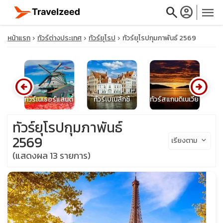
search
account_circle
menu
หน้าแรก
ทัวร์ต่างประเทศ
ทัวร์ยุโรป
ทัวร์ยุโรปกุมภาพันธ์ 2569
arrow_circle_left
arrow_circle_right
close
ษ
ทัวร์เนเธอร์แลนด์
ทัวร์เบเนลักซ์
ทัวร์สแกนดิเนเวีย
โป
travel_explore
ทัวร์ยุโรปกุมภาพันธ์
2569
เรียงตาม
keyboard_arrow_down
calendar_month
(แสดงผล 13 รายการ)
search