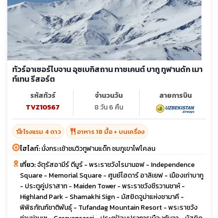
ทัวร์อาเซอร์ไบจาน อุซเบกิสถาน ทาชเคนต์ บากู ทูฟานดัก เมา
ท์เทน รีสอร์ต
รหัสทัวร์
จำนวนวัน
สายการบิน
TVZ10567
8 วัน 6 คืน
hotel_class
restaurant
โรงแรม 4 ดาว
อาหาร 18 มื้อ + บนเครื่อง
ไฮไลท์:
นั่งกระเช้าชมวิวทูฟานแด๊ก ชมภูเขาไฟโคลน
เที่ยว:
จัตุรัสอามีร์ ตีมูร์ - พระราชวังโรมานอฟ - Independence
Square - Memorial Square - ศูนย์ไฮดาร์ อาลิเยฟ - เมืองเก่าบากู
- ประตูคู่ปราสาท - Maiden Tower - พระราชวังชีรวานชาห์ -
Highland Park - Shamakhi Sign - มัสยิดจูม่าแห่งชามาคี -
พิพิธภัณฑ์ชาติพันธุ์ - Tufandag Mountain Resort - พระราชวัง