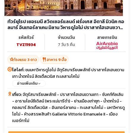
ทัวร์ยุโรป เยอรมนี สวิตเซอร์แลนด์ ฝรั่งเศส อิตาลี มิวนิค กอ
ลมาร์ อินเทอร์ลาเคน มิลาน วิหารดูโอโม่ ปราสาทโฮเฮนชวาน
เกา
รหัสทัวร์
จำนวนวัน
สายการบิน
TVZ11934
7 วัน 5 คืน
hotel_class
restaurant
โรงแรม 3 ดาว
อาหาร 9 มื้อ
ไฮไลท์:
ชมมหาวิหารดูโอโม่ จัตุรัสมาเรียนพลัทซ์ ปราสาทโฮเฮนชวาน
เกา น้ำตกไรน์ ลิตเติ้ลเวนิส ทะเลสาบโคโม่
อ่านเพิ่มเติม
เที่ยว:
จัตุรัสมาเรียนพลัทซ์ - ปราสาทโฮเฮนชวานเกา - ซังคท์กัลเลิน
- อารามไอน์ซีเดิลน์ (พระแม่มารีดำ) - ย่านเมืองเก่าซุก - น้ำตกไรน์ -
กอลมาร์ ลิตเติ้ลเวนิส - อินเทอร์ลาเคน - ทะเลสาบโคโม่ - มหาวิหารดู
โอโม่ - ห้างสรรพสินค้า Galleria Vittorio Emanuele II - เมือง
เบอร์กาโม่