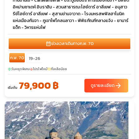
ท่านข่านเซ - Caravanserai - ประตูป้อมปราการเมืองกันจา - มัสยิด
อิหม่ามซาเดห์ อิบราฮิม - สวนสาธารณะไฮย์ดาร์ อาลีเยฟ - อนุสาว
รีย์ไฮย์ดาร์ อาลีเยฟ - สุสานข่านจาวาด - โรงมหรสพฟิลฮาโมนิค
แห่งเมืองกันจา - ภูเขาไฟโคลนลาวา - พิพิธภัณฑ์กลางแจ้ง - ยานาร์
แด็ก - วิหารแห่งไฟ
calendar_month
ช่วงเวลาเดินทาง
ก.พ. 70
ก.พ. 70
19-26
วันหยุดพิเศษ
โปรไฟไหม้
ที่เหลือน้อย
sunny
local_fire_department
confirmation_number
79,900 ฿
arrow_forward
ดูรายละเอียด
เริ่มต้น