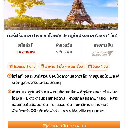
ทัวร์ฝรั่งเศส ปารีส หอไอเฟล ประตูชัยฝรั่งเศส (อิสระ 1 วัน)
รหัสทัวร์
จำนวนวัน
สายการบิน
TVZ11989
5 วัน 3 คืน
hotel_class
restaurant
calendar_today
โรงแรม 3 ดาว
อาหาร 4 มื้อ + บนเครื่อง
อิสระ 1 วัน
ไฮไลท์:
อิสระปารีส1วัน ช้อปปิ้งลาวาเล่เอาต์เล็ต ถ่ายรูปหอไอเฟล พี
ระมิดลูฟวร์ ฟรีประกันอุบัติเหตุ
เที่ยว:
ประตูชัยฝรั่งเศส - ถนนช็องเซลีเซ - จัตุรัสทรอคาเดโร - หอ
ไอเฟล - มหาวิหารนอร์ทเทอร์ดาม - ห้างแกลลอรี่ลาฟาแยต - อิสระ
ท่องเที่ยวในเมืองปารีส - ย่านมงมาร์ต - มหาวิหารซาเครเกอร์ -
พีระมิดแก้ว พิพิธภัณฑ์ลูฟวร์ - La Vallée Village Outlet
calendar_month
ช่วงเวลาเดินทาง
ก.พ. 70