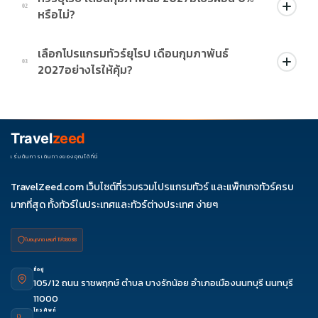
02
หรือไม่?
บางโปรแกรมมีโปรผ่อน 0% หรือโปรโมชั่นบัตรเครดิตตามเงื่อนไขที่
เลือกโปรแกรมทัวร์ยุโรป เดือนกุมภาพันธ์
บริษัทกำหนด สามารถดูสัญลักษณ์โปรโมชั่นในรายการทัวร์แต่ละ
03
2027อย่างไรให้คุ้ม?
รายการได้
ควรดูจำนวนวัน ไฮไลต์ที่รวมจริง โรงแรม สายการบิน มื้ออาหาร และ
ช่วงราคา ไม่ควรเทียบจากราคาต่ำสุดเพียงอย่างเดียว
Travel
zeed
เริ่มต้นการเดินทางของคุณได้ที่นี่
TravelZeed.com เว็บไซต์ที่รวมรวมโปรแกรมทัวร์ และแพ็กเกจทัวร์ครบ
มากที่สุด ทั้งทัวร์ในประเทศและทัวร์ต่างประเทศ ง่ายๆ
ใบอนุญาต เลขที่ 11/08038
ที่อยู่
105/12 ถนน ราชพฤกษ์ ตำบล บางรักน้อย อำเภอเมืองนนทบุรี นนทบุรี
11000
โทรศัพท์