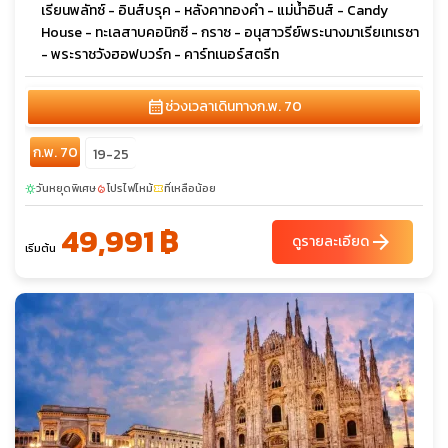
เรียนพลัทซ์ - อินส์บรุค - หลังคาทองคำ - แม่น้ำอินส์ - Candy
House - ทะเลสาบคอนิกซี - กราซ - อนุสาวรีย์พระนางมาเรียเทเรซา
- พระราชวังฮอฟบวร์ก - คาร์ทเนอร์สตรีท
calendar_month
ช่วงเวลาเดินทาง
ก.พ. 70
ก.พ. 70
19-25
วันหยุดพิเศษ
โปรไฟไหม้
ที่เหลือน้อย
sunny
local_fire_department
confirmation_number
49,991 ฿
arrow_forward
ดูรายละเอียด
เริ่มต้น