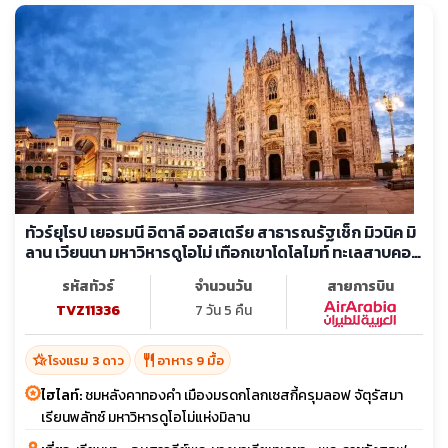
ทัวร์ยุโรป เยอรมนี อิตาลี ออสเตรีย สาธารณรัฐเช็ก มิวนิค มิ
ลาน เวียนนา มหาวิหารดูโอโม่ เทือกเขาโดโลไมท์ ทะเลสาบคอ
นิกซี
รหัสทัวร์
จำนวนวัน
สายการบิน
TVZ11336
7 วัน 5 คืน
hotel_class
restaurant
โรงแรม 3 ดาว
อาหาร 9 มื้อ
ไฮไลท์:
ชมหลังคาทองคำ เมืองมรดกโลกเซสกี้ครุมลอฟ จัตุรัสมา
เรียนพลัทซ์ มหาวิหารดูโอโม่แห่งมิลาน