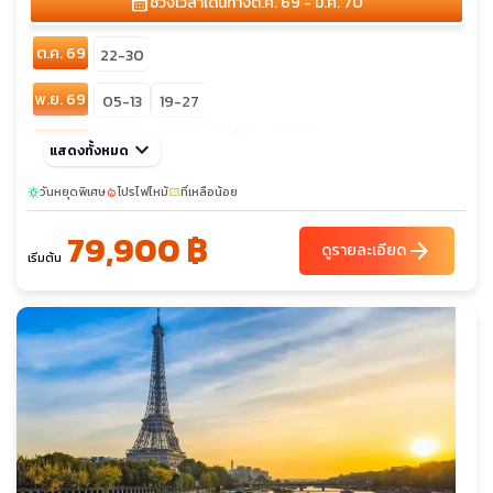
calendar_month
ช่วงเวลาเดินทาง
ต.ค. 69 - ม.ค. 70
ต.ค. 69
22-30
พ.ย. 69
05-13
19-27
sunny
ธ.ค. 69
keyboard_arrow_down
03-11
17-25
29-06
แสดงทั้งหมด
25-02
วันหยุดพิเศษ
โปรไฟไหม้
ที่เหลือน้อย
sunny
local_fire_department
confirmation_number
79,900 ฿
arrow_forward
ดูรายละเอียด
เริ่มต้น