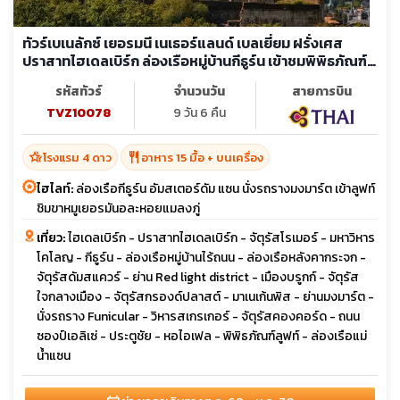
ทัวร์เบเนลักซ์ เยอรมนี เนเธอร์แลนด์ เบลเยี่ยม ฝรั่งเศส
ปราสาทไฮเดลเบิร์ก ล่องเรือหมู่บ้านกีธูร์น เข้าชมพิพิธภัณฑ์
ลูฟท์
รหัสทัวร์
จำนวนวัน
สายการบิน
TVZ10078
9 วัน 6 คืน
hotel_class
restaurant
โรงแรม 4 ดาว
อาหาร 15 มื้อ + บนเครื่อง
ไฮไลท์:
ล่องเรือกีธูร์น อัมสเตอร์ดัม แซน นั่งรถรางมงมาร์ต เข้าลูฟท์
ชิมขาหมูเยอรมันอละหอยแมลงภู่
เที่ยว:
ไฮเดลเบิร์ก - ปราสาทไฮเดลเบิร์ก - จัตุรัสโรเมอร์ - มหาวิหาร
โคโลญ - กีธูร์น - ล่องเรือหมู่บ้านไร้ถนน - ล่องเรือหลังคากระจก -
จัตุรัสดัมสแควร์ - ย่าน Red light district - เมืองบรูกก์ - จัตุรัส
ใจกลางเมือง - จัตุรัสกรองด์ปลาสต์ - มาเนเก้นพิส - ย่านมงมาร์ต -
นั่งรถราง Funicular - วิหารสเกรเกอร์ - จัตุรัสคองคอร์ด - ถนน
ซองป์เอลิเซ่ - ประตูชัย - หอไอเฟล - พิพิธภัณฑ์ลูฟท์ - ล่องเรือแม่
น้ำแซน