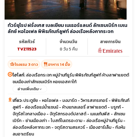
ทัวร์ยุโรป ฝรั่งเศส เบลเยียม เนเธอร์แลนด์ ลักเซมเบิร์ก เบเน
ลักซ์ หอไอเฟล พิพิธภัณฑ์ลูฟท์ ล่องเรือหลังคากระจก
รหัสทัวร์
จำนวนวัน
สายการบิน
TVZ11523
8 วัน 5 คืน
hotel_class
restaurant
โรงแรม 3 ดาว
อาหาร 14 มื้อ
ไฮไลท์:
ล่องเรือกระจก หมู่บ้านกีธูร์น พิพิธภัณฑ์ลูฟท์ ห้างลาฟาแยตต์
ชมเมืองเก่าลักเซมเบิร์ก หอยเอสคาโก้
อ่านเพิ่มเติม
เที่ยว:
ประตูชัย - หอไอเฟล - มงมาร์ต - วิหารสเกรเกอร์ - พิพิธภัณฑ์
ลูฟท์ - ล่องเรือแม่น้ำแซนน์ - ห้างแกลเลอรี่ ลาฟาแยตต์ - บรูกก์ -
จัตุรัสใจกลางเมือง - จัตุรัสกรองด์ปลาสต์ - เมเนเก้นพีส - ลักเซม
เบิร์ก - ย่านเมืองเก่า - โบสถ์โนเตรอะดาม - ล่องเรือหมู่บ้านกีธูร์น -
ล่องเรือหลังคากระจก - จตุรัสดามสแควร์ - เมืองฮาร์เล็ม - กังหัน
ลมอาเดรียน