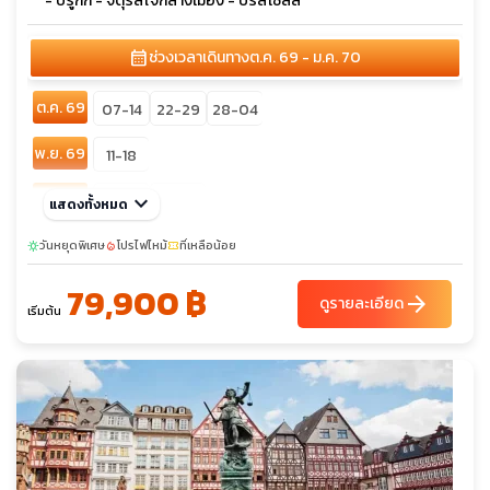
- บรูกก์ - จัตุรัสใจกลางเมือง - บรัสเซลส์
calendar_month
ช่วงเวลาเดินทาง
ต.ค. 69 - ม.ค. 70
ต.ค. 69
07-14
22-29
28-04
พ.ย. 69
11-18
ธ.ค. 69
keyboard_arrow_down
27-03
30-06
แสดงทั้งหมด
วันหยุดพิเศษ
โปรไฟไหม้
ที่เหลือน้อย
sunny
local_fire_department
confirmation_number
79,900 ฿
arrow_forward
ดูรายละเอียด
เริ่มต้น