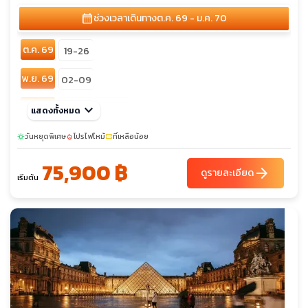
หลังคากระจก - สถาบันสอนการเจียระไนเพชร - จัตุรัสดัมสแควร์ -
calendar_month
ช่วงเวลาเดินทาง
ต.ค. 69 - ม.ค. 70
ย่านโคมแดงเดอวัลเลน
ต.ค. 69
19-26
พ.ย. 69
02-09
ธ.ค. 69
keyboard_arrow_down
21-28
28-04
แสดงทั้งหมด
วันหยุดพิเศษ
โปรไฟไหม้
ที่เหลือน้อย
sunny
local_fire_department
confirmation_number
75,900 ฿
arrow_forward
ดูรายละเอียด
เริ่มต้น