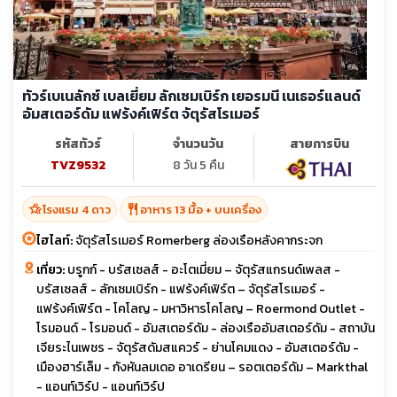
ทัวร์เบเนลักซ์ เบลเยี่ยม ลักเซมเบิร์ก เยอรมนี เนเธอร์แลนด์
อัมสเตอร์ดัม แฟร้งค์เฟิร์ต จัตุรัสโรเมอร์
รหัสทัวร์
จำนวนวัน
สายการบิน
TVZ9532
8 วัน 5 คืน
hotel_class
restaurant
โรงแรม 4 ดาว
อาหาร 13 มื้อ + บนเครื่อง
ไฮไลท์:
จัตุรัสโรเมอร์ Romerberg ล่องเรือหลังคากระจก
เที่ยว:
บรูกก์ - บรัสเซลส์ - อะโตเมี่ยม – จัตุรัสแกรนด์เพลส -
บรัสเซลส์ - ลักเซมเบิร์ก - แฟร้งค์เฟิร์ต – จัตุรัสโรเมอร์ -
แฟร้งค์เฟิร์ต - โคโลญ - มหาวิหารโคโลญ – Roermond Outlet -
โรมอนด์ - โรมอนด์ - อัมสเตอร์ดัม - ล่องเรืออัมสเตอร์ดัม - สถาบัน
เจียระไนเพชร - จัตุรัสดัมสแควร์ - ย่านโคมแดง - อัมสเตอร์ดัม -
เมืองฮาร์เล็ม - กังหันลมเดอ อาเดรียน – รอตเตอร์ดัม – Markthal
- แอนท์เวิร์ป - แอนท์เวิร์ป