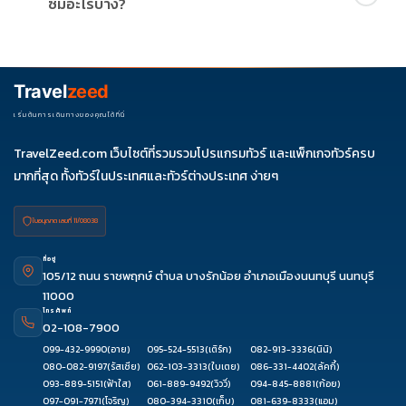
ซ์มีอะไรบ้าง?
- 134,900 บาท ราคานี้มักรวมตั๋วเครื่องบิน ที่พัก อาหารตามรายการ
และประกันการเดินทางแล้ว
ไฮไลท์สำคัญที่รวมอยู่ในโปรแกรมทัวร์ของเรา ได้แก่:
เนเธอร์แลนด์: หมู่บ้านกังหันลมซานสคันส์, หมู่บ้านไร้ถนนกีธูร์น และ
การล่องเรือหลังคากระจกที่อัมสเตอร์ดัม
Travel
zeed
เบลเยี่ยม: จัตุรัสแกรนด์เพลซ (Grand Place) ที่สวยที่สุดในยุโรป
เริ่มต้นการเดินทางของคุณได้ที่นี่
และเมืองมรดกโลกบรูกก์ (Bruges)
ลักเซมเบิร์ก: ชมวิวป้อมปราการประวัติศาสตร์และย่านเมืองเก่าที่มี
TravelZeed.com เว็บไซต์ที่รวมรวมโปรแกรมทัวร์ และแพ็กเกจทัวร์ครบ
เสน่ห์
มากที่สุด ทั้งทัวร์ในประเทศและทัวร์ต่างประเทศ ง่ายๆ
ใบอนุญาต เลขที่ 11/08038
ที่อยู่
105/12 ถนน ราชพฤกษ์ ตำบล บางรักน้อย อำเภอเมืองนนทบุรี นนทบุรี
11000
โทรศัพท์
02-108-7900
099-432-9990
(อาย)
095-524-5513
(เติร์ก)
082-913-3336
(นินิ)
080-082-9197
(รัสเซีย)
062-103-3313
(ใบเตย)
086-331-4402
(ลัคกี้)
093-889-5151
(ฟ้าใส)
061-889-9492
(วิววี่)
094-845-8881
(ก้อย)
097-091-7971
(โจริญ)
080-394-3310
(เก็บ)
081-639-8333
(แอม)