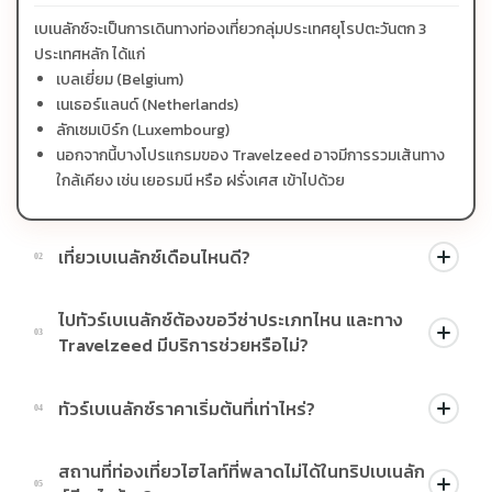
เบเนลักซ์จะเป็นการเดินทางท่องเที่ยวกลุ่มประเทศยุโรปตะวันตก 3
ประเทศหลัก ได้แก่
เบลเยี่ยม (Belgium)
เนเธอร์แลนด์ (Netherlands)
ลักเซมเบิร์ก (Luxembourg)
นอกจากนี้บางโปรแกรมของ Travelzeed อาจมีการรวมเส้นทาง
ใกล้เคียง เช่น เยอรมนี หรือ ฝรั่งเศส เข้าไปด้วย
เที่ยวเบเนลักซ์เดือนไหนดี?
02
ช่วงที่ยอดนิยมที่สุดคือ
ไปทัวร์เบเนลักซ์ต้องขอวีซ่าประเภทไหน และทาง
ช่วงฤดูใบไม้ผลิ (ปลายเดือนมีนาคม - พฤษภาคม) เป็นช่วงที่ สวน
03
Travelzeed มีบริการช่วยหรือไม่?
เคอเคนฮอฟ (Keukenhof) เปิดให้ชมดอกทิวลิปบาน
ช่วงฤดูใบไม้ร่วง (กันยายน - ตุลาคม) ก็มีความสวยงามจากใบไม้
กลุ่มประเทศเบเนลักซ์ต้องใช้ วีซ่าเชงเก้น (Schengen Visa) จะขอจาก
ทัวร์เบเนลักซ์ราคาเริ่มต้นที่เท่าไหร่?
เปลี่ยนสีและอากาศที่เย็นสบายประมาณ 10-20 องศา
04
ประเทศที่อยู่ที่สุดในทริป สำหรับลูกค้าที่จองทัวร์กับ Travelzeed เรามี
ทีมงานผู้เชี่ยวชาญคอยให้คำปรึกษา จัดเตรียมเอกสาร และนัดหมาย
ราคาเริ่มต้นสำหรับทัวร์เบเนลักซ์ที่ Travelzeed มีความหลากหลาย ขึ้น
คิวสถานทูตให้อย่างครบวงจร
สถานที่ท่องเที่ยวไฮไลท์ที่พลาดไม่ได้ในทริปเบเนลัก
อยู่กับจำนวนวันและสายการบิน โดยปกติจะเริ่มต้นที่ประมาณ 65,000
05