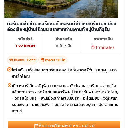
ทัวร์เบเนลักซ์ เนเธอร์แลนด์ เยอรมนี ลักเซมเบิร์ก เบลเยี่ยม
ล่องเรือหมู่บ้านไร้ถนน ปราสาทท่านเคานท์ หมู่บ้านกีธูร์น
รหัสทัวร์
จำนวนวัน
สายการบิน
TVZ10943
8 วัน 5 คืน
hotel_class
restaurant
โรงแรม 3 ดาว
อาหาร 12 มื้อ
ไฮไลท์:
ชมกังหันลมอาเดรียน ล่องเรืออัมสเตอร์ดัม ชิมขาหมู มหาวิ
หารโคโลญ
เที่ยว:
ฮาร์เล็ม - จัตุรัสตลาดกลาง - กังหันลมอาเดรียน - ล่องเรือ
หลังคากระจก - จัตุรัสดัมสแควร์ - หมู่บ้านกีธูร์น - มหาวิหารโคโลญ
- จัตุรัสโรเมอร์ - ย่านเมืองเก่าลักเซมเบิร์ก - อะโตเมี่ยม - จัตุรัสแก
รนด์เพลส - มาเนเก้นพิส - จัตุรัสใจกลางเมืองบรูกก์ - ปราสาทท่าน
เคานท์
calendar_month
ช่วงเวลาเดินทาง
พ.ย. 69 - ม.ค. 70