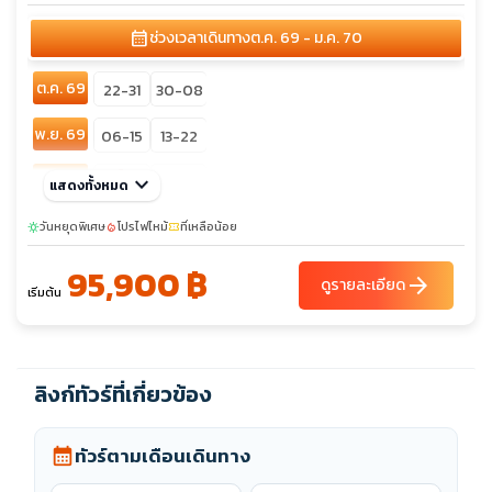
calendar_month
ช่วงเวลาเดินทาง
ต.ค. 69 - ม.ค. 70
ต.ค. 69
22-31
30-08
พ.ย. 69
06-15
13-22
เต็ม
ธ.ค. 69
keyboard_arrow_down
28-06
แสดงทั้งหมด
25-03
วันหยุดพิเศษ
โปรไฟไหม้
ที่เหลือน้อย
sunny
local_fire_department
confirmation_number
95,900 ฿
arrow_forward
ดูรายละเอียด
เริ่มต้น
ลิงก์ทัวร์ที่เกี่ยวข้อง
ทัวร์ตามเดือนเดินทาง
calendar_month