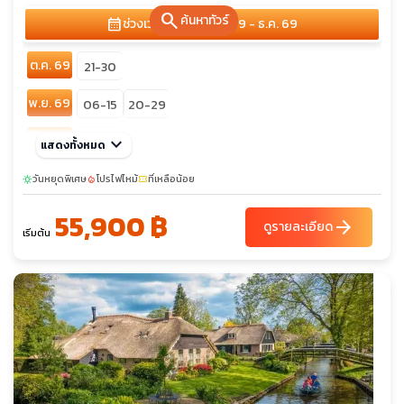
search
ค้นหาทัวร์
calendar_month
ช่วงเวลาเดินทาง
ต.ค. 69 - ธ.ค. 69
ต.ค. 69
21-30
พ.ย. 69
06-15
20-29
ธ.ค. 69
keyboard_arrow_down
11-20
แสดงทั้งหมด
วันหยุดพิเศษ
โปรไฟไหม้
ที่เหลือน้อย
sunny
local_fire_department
confirmation_number
55,900 ฿
arrow_forward
ดูรายละเอียด
เริ่มต้น