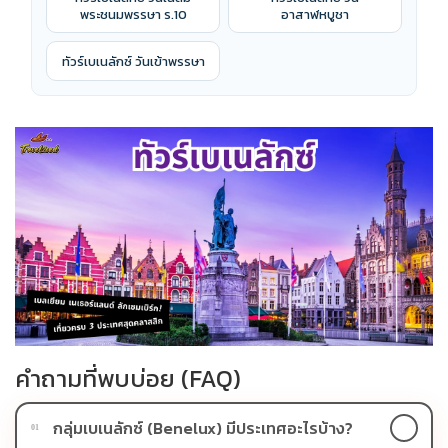
พระชนมพรรษา ร.10
อาสาฬหบูชา
ทัวร์เบเนลักซ์ วันเข้าพรรษา
คำถามที่พบบ่อย (FAQ)
กลุ่มเบเนลักซ์ (Benelux) มีประเทศอะไรบ้าง?
01