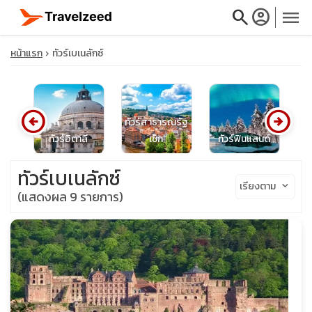
search
account_circle
menu
หน้าแรก
ทัวร์เบเนลักซ์
arrow_circle_left
arrow_circle_right
close
ทัวร์สาธารณรัฐ
ีย
ทัวร์อิตาลี
เช็ก
ทัวร์ฟินแลนด์
travel_explore
ทัวร์เบเนลักซ์
เรียงตาม
keyboard_arrow_down
(แสดงผล 9 รายการ)
calendar_month
search