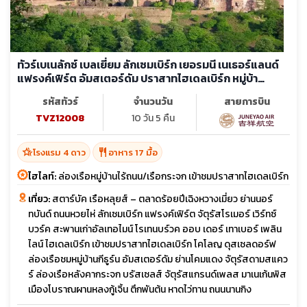
ทัวร์เบเนลักซ์ เบลเยี่ยม ลักเซมเบิร์ก เยอรมนี เนเธอร์แลนด์
แฟรงค์เฟิร์ต อัมสเตอร์ดัม ปราสาทไฮเดลเบิร์ก หมู่บ้า
นกีธูร์น จัตุรัสแกรนด์เพลส
รหัสทัวร์
จำนวนวัน
สายการบิน
TVZ12008
10 วัน 5 คืน
hotel_class
restaurant
โรงแรม 4 ดาว
อาหาร 17 มื้อ
ไฮไลท์:
ล่องเรือหมู่บ้านไร้ถนน/เรือกระจก เข้าชมปราสาทไฮเดลเบิร์ก
เที่ยว:
สตาร์บัค เรือหลุยส์ – ตลาดร้อยปีเฉิงหวางเมี่ยว ย่านนอร์
ทบันด์ ถนนหวยไห่ ลักเซมเบิร์ก แฟรงค์เฟิร์ต จัตุรัสโรเมอร์ เวิร์ทซ์
บวร์ค สะพานเก่าอัลเทอไมน์ โรเทนบร์วค ออบ เดอร์ เทาเบอร์ เพลิน
ไลน์ ไฮเดลเบิร์ก เข้าชมปราสาทไฮเดลเบิร์ก โคโลญ ดุสเซลดอร์ฟ
ล่องเรือชมหมู่บ้านกีธูร์น อัมสเตอร์ดัม ย่านโคมแดง จัตุรัสดามสแคว
ร์ ล่องเรือหลังคากระจก บรัสเซลส์ จัตุรัสแกรนด์เพลส มาเนเก้นพิส
เมืองโบราณผานหลงกู้เจิ้น ตึกพันต้น หาดไว่ทาน ถนนนานกิง