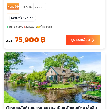
ต.ค. 69
07-14
22-29
พ.ย. 69
keyboard_arrow_down
05-12
แสดงทั้งหมด
sunny
ธ.ค. 69
วันหยุดพิเศษ
02-09
โปรไฟไหม้
ที่เหลือน้อย
28-04
sunny
local_fire_department
confirmation_number
25-01
75,900 ฿
arrow_forward
ดูรายละเอียด
เริ่มต้น
ทัวร์เบเนลักซ์ เนเธอร์แลนด์ เบลเยี่ยม ลักเซมเบิร์ก เช็กอิน