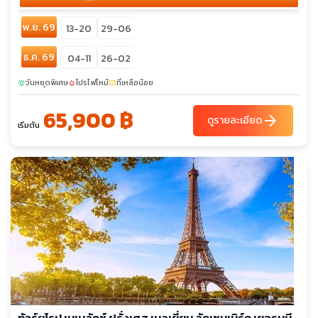
พ.ย. 69
13-20
29-06
ธ.ค. 69
04-11
26-02
วันหยุดพิเศษ
โปรไฟไหม้
ที่เหลือน้อย
sunny
local_fire_department
confirmation_number
65,900 ฿
arrow_forward
ดูรายละเอียด
เริ่มต้น