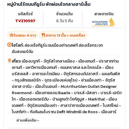
หมู่บ้านไร้ถนนกีธูร์น พักผ่อนใจกลางฮาร์เล็ม
รหัสทัวร์
จำนวนวัน
สายการบิน
TVZ10597
8 วัน 5 คืน
hotel_class
restaurant
โรงแรม 4 ดาว
อาหาร 13 มื้อ + บนเครื่อง
ไฮไลท์:
ล่องเรือกีธูร์น ชมเมืองเก่าเดลฟท์ ล่องเรือกระจก
อัมสเตอร์ดัม
เที่ยว:
เมืองบรูกก์ - จัตุรัสใจกลางเมือง - เมืองเกนต์ - ปราสาทท่าน
เคานท์ - มหาวิหารเมืองเกนท์ - ถนนกราสเล และโคเรนไล - เมือง
บรัสเซลส์ - อาคารอะโตเมียม - จัตุรัสกรองด์ปลาสต์ - เมเนเก้นพีส
- กรุงลักเซมเบิร์ก - จุดระเบียงแห่งยุโรป - ย่านเมืองเก่า - จัตุรัส
ปลาส ดาร์ม - เมืองโรมอนด์ - McArthurGlen Outlet Designer
Roermond - เมืองชายแดน Baarle - บาเรล์-นัสเซา - บาเรล์-เฮร์ต
โท - เมืองรอตเตอร์ดัม - บ้านลูกเต๋า ไคก์คูมูส - Markthal - เมือง
เดลฟท์ - จัตุรัสเขตเมืองเก่า - ศาลาว่าการเมืองเดลฟท์ - โบสถ์ใหม่ -
โบสถ์เก่า - กังหันลมโบราณ Deflt Windmill de Roos - เมืองฮาร์
เล็ม - จัตุรัสตลาดกลาง - มหาวิหารเซ้นต์บาโว - กังหันลมอาเดรียน -
อ่านเพิ่มเติม
หมู่บ้านกีธูร์น - นั่งเรือหมู่บ้านกีธูร์น - นครอัมสเตอร์ดัม - ล่องเรือ