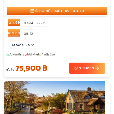
calendar_month
ช่วงเวลาเดินทาง
ต.ค. 69 - ม.ค. 70
ต.ค. 69
07-14
22-29
พ.ย. 69
05-12
sunny
ธ.ค. 69
keyboard_arrow_down
02-09
28-04
แสดงทั้งหมด
25-01
วันหยุดพิเศษ
โปรไฟไหม้
ที่เหลือน้อย
sunny
local_fire_department
confirmation_number
75,900 ฿
arrow_forward
ดูรายละเอียด
เริ่มต้น