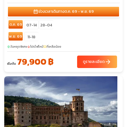
calendar_month
ช่วงเวลาเดินทาง
ต.ค. 69 - พ.ย. 69
ต.ค. 69
07-14
28-04
พ.ย. 69
11-18
วันหยุดพิเศษ
โปรไฟไหม้
ที่เหลือน้อย
sunny
local_fire_department
confirmation_number
79,900 ฿
arrow_forward
ดูรายละเอียด
เริ่มต้น