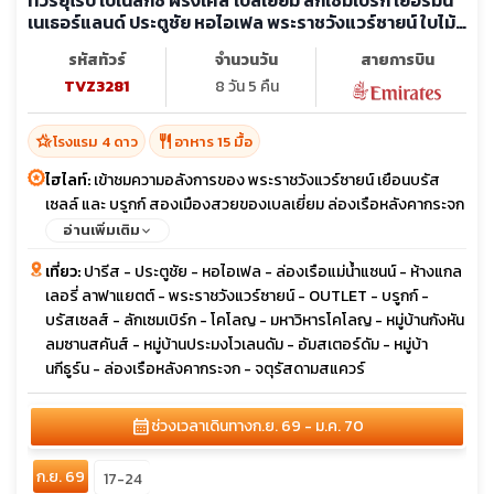
ทัวร์ยุโรป เบเนลักซ์ ฝรั่งเศส เบลเยี่ยม ลักเซมเบิร์ก เยอรมนี
เนเธอร์แลนด์ ประตูชัย หอไอเฟล พระราชวังแวร์ซายน์ ใบไม้
เปลี่ยนสี
รหัสทัวร์
จำนวนวัน
สายการบิน
TVZ3281
8 วัน 5 คืน
hotel_class
restaurant
โรงแรม 4 ดาว
อาหาร 15 มื้อ
ไฮไลท์:
เข้าชมความอลังการของ พระราชวังแวร์ซายน์ เยือนบรัส
เซลล์ และ บรูกก์ สองเมืองสวยของเบลเยี่ยม ล่องเรือหลังคากระจก
ชมความสวยงามกรุงอัมสเตอร์ดัม เที่ยว 3 หมู่บ้านยอดนิยมของ
อ่านเพิ่มเติม
เนเธอร์แลนด์ กีธูร์น ซานสคันส์ และ โวเลนดัม
เที่ยว:
ปารีส - ประตูชัย - หอไอเฟล - ล่องเรือแม่น้ำแซนน์ - ห้างแกล
เลอรี่ ลาฟาแยตต์ - พระราชวังแวร์ซายน์ - OUTLET - บรูกก์ -
บรัสเซลส์ - ลักเซมเบิร์ก - โคโลญ - มหาวิหารโคโลญ - หมู่บ้านกังหัน
ลมซานสคันส์ - หมู่บ้านประมงโวเลนดัม - อัมสเตอร์ดัม - หมู่บ้า
นกีธูร์น - ล่องเรือหลังคากระจก - จตุรัสดามสแควร์
calendar_month
ช่วงเวลาเดินทาง
ก.ย. 69 - ม.ค. 70
ก.ย. 69
17-24