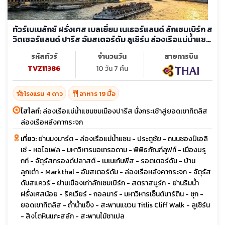
ทัวร์เบเนลักซ์ ฝรั่งเศส เบลเยี่ยม เนเธอร์แลนด์ ลักเซมเบิร์ก ส
วิตเซอร์แลนด์ ปารีส อัมสเตอร์ดัม ลูเซิร์น ล่องเรือแม่น้ำแซน
ยอดเขาทิตลิส
รหัสทัวร์
จำนวนวัน
สายการบิน
TVZ11386
10 วัน 7 คืน
hotel_class
restaurant
โรงแรม 4 ดาว
อาหาร 19 มื้อ
ไฮไลท์:
ล่องเรือแม่น้ำแซนชมเมืองปารีส นั่งกระเช้าสู่ยอดเขาทิตลิส
ล่องเรือหลังคากระจก
เที่ยว:
ย่านมงมาร์ต - ล่องเรือแม่น้ำแซน - ประตูชัย - ถนนชองป์เอลิ
เซ่ - หอไอเฟล - มหาวิหารนอเทรอดาม - พิพิธภัณฑ์ลูฟท์ - เมืองบรู
กก์ - จัตุรัสกรองด์ปลาสต์ - เมเนเก้นพีส - รอตเตอร์ดัม - บ้าน
ลูกเต๋า - Markthal - อัมสเตอร์ดัม - ล่องเรือหลังคากระจก - จัตุรัส
ดัมสแควร์ - ย่านเมืองเก่าลักเซมเบิร์ก - สตราสบูร์ก - ย่านริมน้ำ
ฝรั่งเศสน้อย - ริคเวียร์ - กอลมาร์ - มหาวิหารเซ็นต์มาร์ติน - ซุก -
ยอดเขาทิตลิส - ถ้ำน้ำแข็ง - สะพานแขวน Titlis Cliff Walk - ลูเซิร์น
- สิงโตหินแกะสลัก - สะพานไม้ชาเปล