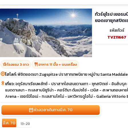
ทัวร์ยุโรป เยอรมน
ยอดเขาซุกสปิตเซ
รหัสทัวร์
TVZ11667
hotel_class
restaurant
โรงแรม 3 ดาว
อาหาร 11 มื้อ + บนเครื่อง
ไฮไลท์:
พิชิตยอดเขา Zugspitze ปราสาทเทพนิยาย หมู่บ้าน Santa Maddalen
เที่ยว:
จตุรัสมาเรียนพลัทซ์ - ปราสาทโฮเฮนชวานเกา - ซุกสปิตเซ่ - อินส์บรุค
แมดดาเลนา - ทะเลสาบมิซูริน่า - คอร์ตินา ดัมเปซโซ่ - เวนิส - สะพานถอนหาย
Arena - เซอร์มิโอเน่ - ทะเลสาบโคโม่ - มหาวิหารดูโอโม่ - Galleria Vittorio
calendar_month
ช่วงเวลาเดินทาง
มี.ค. 70
มี.ค. 70
13-20