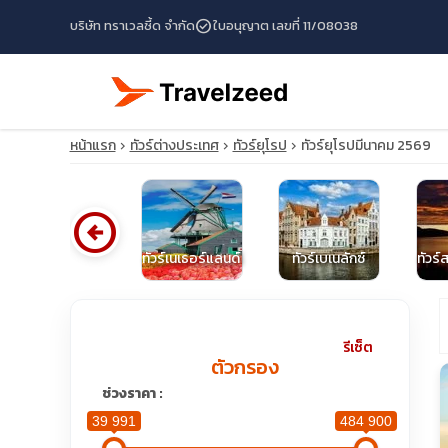
check_circle
บริษัท ทราเวลซี้ด จำกัด
ใบอนุญาต เลขที่ 11/08038
หน้าแรก
ทัวร์ต่างประเทศ
ทัวร์ยุโรป
ทัวร์ยุโรปมีนาคม 2569
arrow_circle_left
ทัวร์อังกฤษ
ทัวร์เนเธอร์แลนด์
ทัวร์เบเนลักซ์
ทัวร์
travel_explore
รีเซ็ต
ตัวกรอง
calendar_month
ช่วงราคา :
39 991
484 900
search