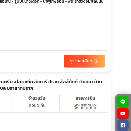
ฮเกน - รูปปั้นนางเงือก - น้ำพุเกฟิออน - พระราชวังอมาเลียนบ
arrow_forward
ดูรายละเอียด
อสเตรีย สโลวาเกีย ฮังการี ปราก ฮัลล์ทัทท์ เวียนนา บ้าน
าเบล ปราสาทปราก
จำนวนวัน
สายการบิน
8 วัน 5 คืน