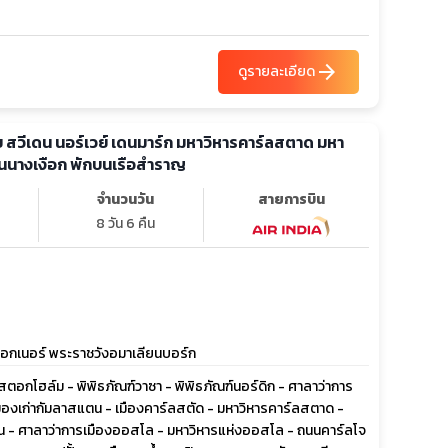
arrow_forward
ดูรายละเอียด
ย สวีเดน นอร์เวย์ เดนมาร์ก มหาวิหารคาร์ลสตาด มหา
ั้นนางเงือก พักบนเรือสำราญ
จำนวนวัน
สายการบิน
8 วัน 6 คืน
อกเนอร์ พระราชวังอมาเลียนบอร์ก
 - สตอกโฮล์ม - พิพิธภัณฑ์วาซา - พิพิธภัณฑ์นอร์ดิก - ศาลาว่าการ
องเก่ากัมลาสแตน - เมืองคาร์ลสตัด - มหาวิหารคาร์ลสตาด -
น - ศาลาว่าการเมืองออสโล - มหาวิหารแห่งออสโล - ถนนคาร์ลโจ