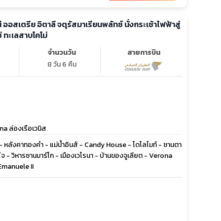
ี ออสเตรีย อิตาลี จตุรัสมาเรียนพลัทซ์ นั่งกระเช้าไฟฟ้าสู่
่ ทะเลสาบโคโม่
จำนวนวัน
สายการบิน
8 วัน 6 คืน
a ล่องเรือเวนิส
 - หลังคาทองคำ - แม่น้ำอินส์ - Candy House - โดโลไมท์ - ซานตา
ใจ - วิหารซานมาร์โก - เมืองเวโรนา - บ้านของจูเลียต - Verona
 Emanuele II