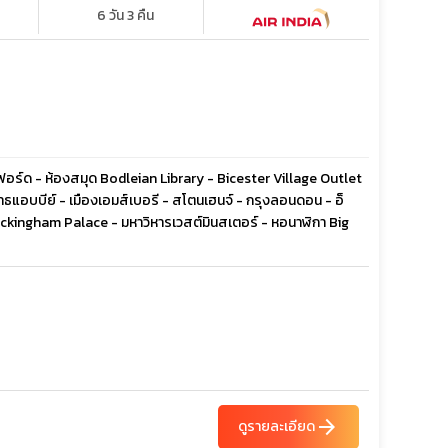
6 วัน 3 คืน
อร์ด - ห้องสมุด Bodleian Library - Bicester Village Outlet
บาธแอบบีย์ - เมืองเอมส์เบอรี - สโตนเฮนจ์ - กรุงลอนดอน - อ็
uckingham Palace - มหาวิหารเวสต์มินสเตอร์ - หอนาฬิกา Big
arrow_forward
ดูรายละเอียด