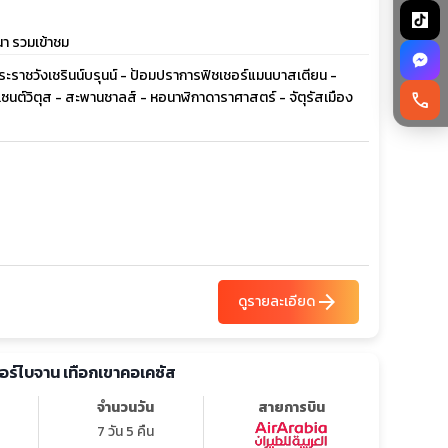
นา รวมเข้าชม
พระราชวังเชรินน์บรุนน์ - ป้อมปราการฟิชเชอร์แมนบาสเตียน -
รเซนต์วิตุส - สะพานชาลส์ - หอนาฬิกาดาราศาสตร์ - จัตุรัสเมือง
call
arrow_forward
ดูรายละเอียด
เซอร์ไบจาน เทือกเขาคอเคซัส
จำนวนวัน
สายการบิน
7 วัน 5 คืน