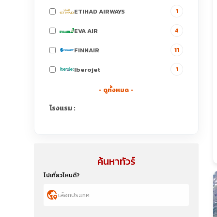
ETIHAD AIRWAYS
1
EVA AIR
4
FINNAIR
11
Iberojet
1
- ดูทั้งหมด -
โรงแรม :
ค้นหาทัวร์
ไปเที่ยวไหนดี?
globe_location_pin