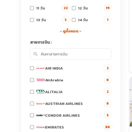
11 วัน
12 วัน
22
19
13 วัน
14 วัน
2
1
- ดูทั้งหมด -
สายการบิน :
search
AIR INDIA
2
AirArabia
8
ALITALIA
2
AUSTRIAN AIRLINES
8
CONDOR AIRLINES
5
EMIRATES
86