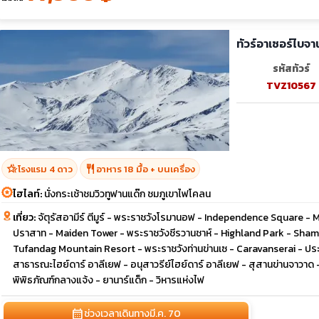
ทัวร์อาเซอร์ไบจา
รหัสทัวร์
TVZ10567
hotel_class
restaurant
โรงแรม 4 ดาว
อาหาร 18 มื้อ + บนเครื่อง
ไฮไลท์:
นั่งกระเช้าชมวิวทูฟานแด๊ก ชมภูเขาไฟโคลน
เที่ยว:
จัตุรัสอามีร์ ตีมูร์ - พระราชวังโรมานอฟ - Independence Square - Mem
ปราสาท - Maiden Tower - พระราชวังชีรวานชาห์ - Highland Park - Shamakhi 
Tufandag Mountain Resort - พระราชวังท่านข่านเซ - Caravanserai - ประตู
สาธารณะไฮย์ดาร์ อาลีเยฟ - อนุสาวรีย์ไฮย์ดาร์ อาลีเยฟ - สุสานข่านจาวาด
พิพิธภัณฑ์กลางแจ้ง - ยานาร์แด็ก - วิหารแห่งไฟ
calendar_month
ช่วงเวลาเดินทาง
มี.ค. 70