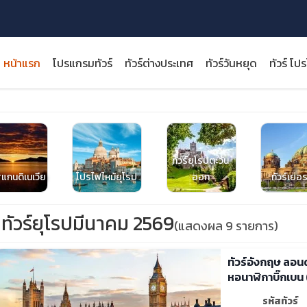
หน้าแรก
โปรแกรมทัวร์
ทัวร์ต่างประเทศ
ทัวร์วันหยุด
ทัวร์ โป
ทัวร์ยุโรปตะวัน
close
สแกนดิเนเวีย
โปรไฟไหม้ยุโรป
ออก
ทัวร์เยอร
ทัวร์ยุโรปมีนาคม 2569
(แสดงผล 9 รายการ)
ทัวร์อังกฤษ ลอน
หอนาฬิกาบิ๊กเบน (
รหัสทัวร์