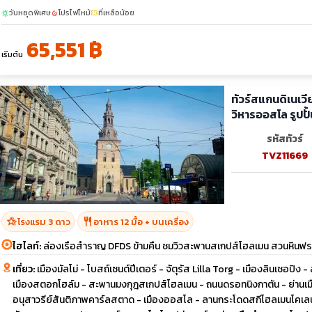
วันหยุดพิเศษ
โปรไฟไหม้
ที่เหลือน้อย
sunny
local_fire_department
confirmation_number
65,551 ฿
เริ่มต้น
ทัวร์สแกนดิเนเวี
วิหารออสโล รูปป
รหัสทัวร์
TVZ11669
hotel_class
restaurant
โรงแรม 3 ดาว
อาหาร 12 มื้อ + บนเครื่อง
ไฮไลท์:
ล่องเรือสำราญ DFDS ข้ามคืน ชมวิวสะพานสเกปส์โฮลเมน สวนหินฟร
เที่ยว:
เมืองมัลโม่ - โบสถ์เซนต์ปีเตอร์ - จัตุรัส Lilla Torg - เมืองลินเชอปิง
เมืองสตอกโฮล์ม - สะพานมงกุฎสเกปส์โฮลเมน - ถนนดรอทนิงกาตัน - ย่านเมื
อนุสาวรีย์สันติภาพคาร์ลสตาด - เมืองออสโล - ลานกระโดดสกีโฮลเมนโคเล