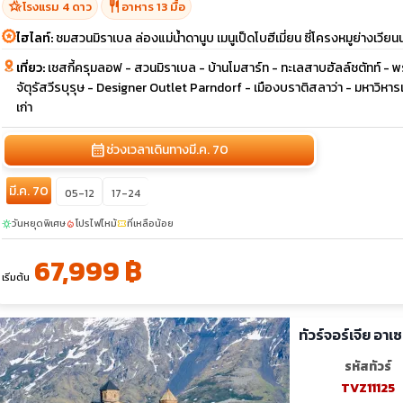
hotel_class
restaurant
โรงแรม 4 ดาว
อาหาร 13 มื้อ
ไฮไลท์:
ชมสวนมิราเบล ล่องแม่น้ำดานูบ เมนูเป็ดโบฮีเมี่ยน ซี่โครงหมูย่างเวียน
เที่ยว:
เชสกี้ครุมลอฟ - สวนมิราเบล - บ้านโมสาร์ท - ทะเลสาบฮัลล์ชตัทท์ - 
จัตุรัสวีรบุรุษ - Designer Outlet Parndorf - เมืองบราติสลาว่า - มหาวิหา
เก่า
calendar_month
ช่วงเวลาเดินทาง
มี.ค. 70
มี.ค. 70
05-12
17-24
วันหยุดพิเศษ
โปรไฟไหม้
ที่เหลือน้อย
sunny
local_fire_department
confirmation_number
67,999 ฿
เริ่มต้น
ทัวร์จอร์เจีย อา
รหัสทัวร์
TVZ11125