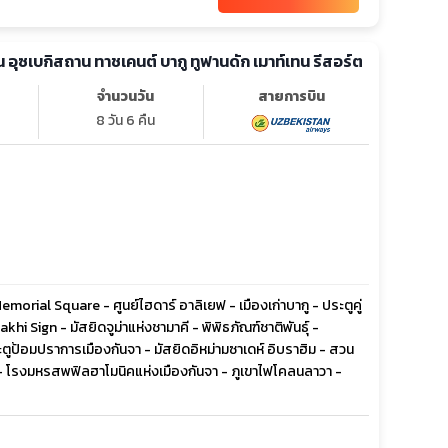
น อุซเบกิสถาน ทาชเคนต์ บากู ทูฟานดัก เมาท์เทน รีสอร์ต
จำนวนวัน
สายการบิน
8 วัน 6 คืน
orial Square - ศูนย์ไฮดาร์ อาลิเยฟ - เมืองเก่าบากู - ประตูคู่
Sign - มัสยิดจูม่าแห่งชามาคี - พิพิธภัณฑ์ชาติพันธุ์ -
ป้อมปราการเมืองกันจา - มัสยิดอิหม่ามซาเดห์ อิบราฮิม - สวน
 - โรงมหรสพฟิลฮาโมนิคแห่งเมืองกันจา - ภูเขาไฟโคลนลาวา -