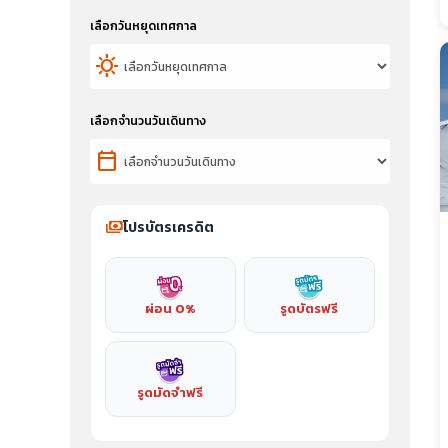
เลือกวันหยุดเทศกาล
sunny
เลือกจำนวนวันเดินทาง
calendar_today
payments
โปรบัตรเครดิต
ผ่อน 0%
รูดบัตรฟรี
รูดมัดจำฟรี