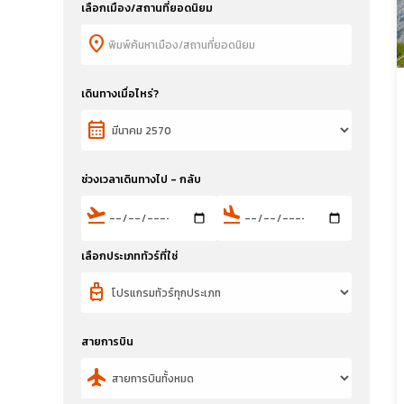
เลือกเมือง/สถานที่ยอดนิยม
location_on
เดินทางเมื่อไหร่?
calendar_month
ช่วงเวลาเดินทางไป - กลับ
flight_takeoff
flight_land
เลือกประเภททัวร์ที่ใช่
travel_luggage_and_bags
สายการบิน
flight