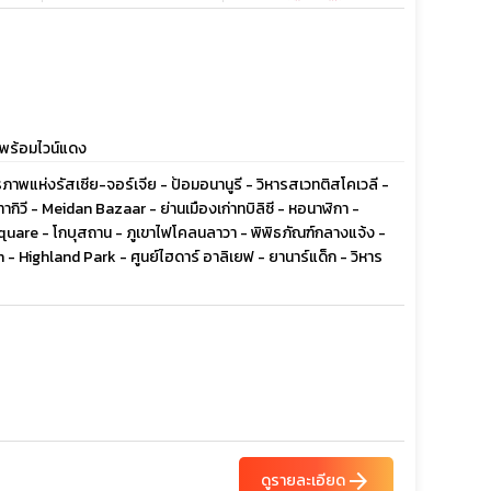
ืองพร้อมไวน์แดง
ตรภาพแห่งรัสเซีย-จอร์เจีย - ป้อมอนานูรี - วิหารสเวทติสโคเวลี -
ากิวี - Meidan Bazaar - ย่านเมืองเก่าทบิลิซี - หอนาฬิกา -
quare - โกบุสถาน - ภูเขาไฟโคลนลาวา - พิพิธภัณฑ์กลางแจ้ง -
- Highland Park - ศูนย์ไฮดาร์ อาลิเยฟ - ยานาร์แด็ก - วิหาร
arrow_forward
ดูรายละเอียด