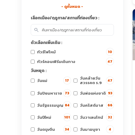
- ดูทั้งหมด -
เลือกเมือง/ฤดูกาล/สถานที่ท่องเที่ยว :
search
ตัวเลือกเพิ่มเติม :
ทัวร์ไฟไหม้
10
ทัวร์คอนเฟิร์มเดินทาง
47
วันหยุด :
วันคล้ายวัน
วันแม่
17
47
สวรรคต ร.9
วันปิยมหาราช
วันพ่อแห่งชาติ
73
93
วันรัฐธรรมนูญ
วันคริสต์มาส
84
66
วันปีใหม่
วันวาเลนไทน์
101
32
วันตรุษจีน
วันมาฆบูชา
34
4