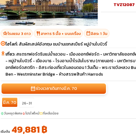
TVZ12087
hotel_class
restaurant
calendar_today
โรงแรม 3 ดาว
อาหาร 5 มื้อ + บนเครื่อง
อิสระ 1 วัน
ไฮไลท์:
สัมผัสเสน่ห์อังกฤษ ชมบ้านเชกสเปียร์ หมู่บ้านไบบิวรี่
เที่ยว:
สแตรทฟอร์ดริมแม่น้ำเอวอน - เมืองออกซ์ฟอร์ด - มหาวิทยาลัยออกซ์ฟ
- หมู่บ้านไบบิวรี่ - เมืองบาธ - โรงอาบน้ำโรมันโบราณ (ภายนอก) - มหาวิหาร
อกซ์ฟอร์ดสตรีท - อิสระท่องเที่ยวในลอนดอน 1 วันเต็ม - พระราชวังหลวง B
Ben - Westminster Bridge - ห้างสรรพสินค้า Harrods
calendar_month
ช่วงเวลาเดินทาง
มี.ค. 70
มี.ค. 70
26-31
วันหยุดพิเศษ
โปรไฟไหม้
ที่เหลือน้อย
sunny
local_fire_department
confirmation_number
49,881 ฿
เริ่มต้น