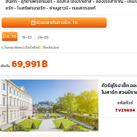
ฮันเกท - อุทยานฟรอกเนอร์ - ออสโล โอเปร่าเฮาส์ - ล่องเรือสำราญ - โคเปนเ
อร์ก - โบสถ์เฟรเดอริก - ย่านนูฮาวน์ - ถนนสตรอยก์
calendar_month
ช่วงเวลาเดินทาง
มี.ค. 70
มี.ค. 70
15-22
29-05
วันหยุดพิเศษ
โปรไฟไหม้
ที่เหลือน้อย
sunny
local_fire_department
confirmation_number
69,991 ฿
เริ่มต้น
ทัวร์ยุโรป เช็ก อ
โมสาร์ท สวนมิร
รหัสทัวร์
TVZ9694