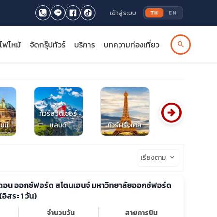
เข้าสู่ระบบ
TH
EN
รไฟไหม้
จัดกรุ๊ปทัวร์
บริการ
บทความท่องเที่ยว
search
arrow_circle_right
ทัวร์สวิตเซอร์
มนี
แลนด์
ทัวร์ฝรั่งเศส
ทัวร์ออสเตรีย
เรียงตาม
keyboard_arrow_down
ดอน ออกซ์ฟอร์ด สโตนเฮนจ์ มหาวิทยาลัยออกซ์ฟอร์ด
อิสระ 1 วัน)
จำนวนวัน
สายการบิน