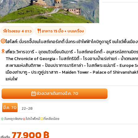
hotel_class
restaurant
โรงแรม 4 ดาว
อาหาร 15 มื้อ + บนเครื่อง
ไฮไลท์:
นั่งรถจี๊ปชมโบสถ์เกอร์เกตี้ นั่งกระเช้าไฟฟ้าโคบิกูดาอูรี ชมโชว์พื้นเม
เที่ยว:
วิหารจวารี - จุดชมวิวเขื่อนจินวารี - โบสถ์เกอร์เกตี้ - อนุสรณ์สถานมิ
The Chronicle of Georgia - โบสถ์ทรินิตี้ - โรงอาบน้ำแร่เก่าแก่ - น้ำตกเลกท
สะพานแห่งสันติภาพ - ป้อมปราการนาริคาล่า - โบสถ์พระแม่มารี - Europe S
เมืองเก่าบากู - ประตูคู่ปราสาท - Maiden Tower - Palace of Shirvanshakh 
แห่งไฟ
calendar_month
ช่วงเวลาเดินทาง
มี.ค. 70
มี.ค. 70
22-28
วันหยุดพิเศษ
โปรไฟไหม้
ที่เหลือน้อย
sunny
local_fire_department
confirmation_number
77,900 ฿
เริ่มต้น