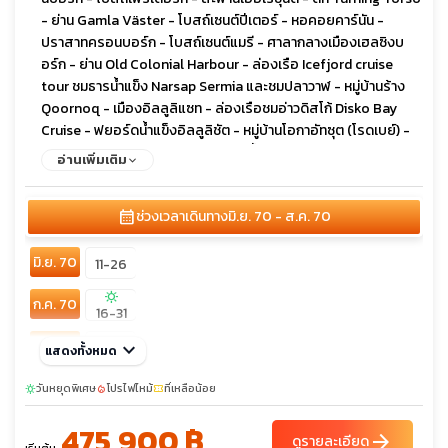
- ย่าน Gamla Väster - โบสถ์เซนต์ปีเตอร์ - หอคอยคาร์นัน -
ปราสาทครอนบอร์ก - โบสถ์เซนต์แมรี - ศาลากลางเมืองเฮลซิงบ
อร์ก - ย่าน Old Colonial Harbour - ล่องเรือ Icefjord cruise
tour ชมธารน้ำแข็ง Narsap Sermia และชมปลาวาฬ - หมู่บ้านร้าง
Qoornoq - เมืองอิลลูลิแซท - ล่องเรือชมอ่าวดิสโก้ Disko Bay
Cruise - ฟยอร์ดน้ำแข็งอิลลูลิชัต - หมู่บ้านโอกาอัทซุต (โรดเบย์) -
จุดประวัติศาสตร์เซอเมอร์มิอูท - ธารน้ำแข็งอิลลูลิสแซท ไอช์ฟ
อ่านเพิ่มเติม
ยอร์ด - หมู่บ้านบูเออร์ - ชอร์แวงฟยอร์ด - น้ำตกมูลาฟอสเซอร์ -
จุดชมวิวคัลด์บักส์ฟยอร์ดูร์ - น้ำตกฟอสซา - หน้าผาเอดิสคอลลูร์ -
calendar_month
ช่วงเวลาเดินทาง
มิ.ย. 70 - ส.ค. 70
จุดชมวิว Risin og Kellingin - หมู่บ้านจอร์กฟ - จุดชมวิวฟุนนิงเกอร์
- ภูเขาสเลตตาราตินดู - ย่านทิงกาเนส - เกาะไมกิเนส - ยอดเขาคนู
มิ.ย. 70
เกอร์ - หมู่บ้านไมกินส์ - จุดชมอาณานิคมนกพัฟฟิน - ประภา
11-26
คารไมกิเนสฮอลเมอร์ - จุดชมวิวโทรลล์โคนูฟิงเกอร์ - จุดชมวิวเทร
sunny
ก.ค. 70
ลานิปา - ล่องเรือ RIB BOAT สู่เกาะเฮสตูร์ - ถ้ำทะเล
16-31
Klæmintsgjógv - ถ้ำ Alvagjogv - หมู่บ้านเคิร์กยูเบอร์ - โบสถ์หิน
ส.ค. 70
keyboard_arrow_down
08-23
โอลาฟสคิร์กยัน - ซากปรักหักพังมหาวิหารแมกนัส - หมู่บ้านซัคซุน -
แสดงทั้งหมด
น้ำพุคาริตาส - ถนนคนเดินสตรอยก์
วันหยุดพิเศษ
โปรไฟไหม้
ที่เหลือน้อย
sunny
local_fire_department
confirmation_number
475,900 ฿
arrow_forward
ดูรายละเอียด