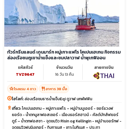
ทัวร์กรีนแลนด์ เดนมาร์ก หมู่เกาะแฟโร โคเปนเฮเกน กิจกรรม
ล่องเรือชมภูเขาน้ำแข็งและชมปลาวาฬ น้ำพุเกฟิออน
รหัสทัวร์
จำนวนวัน
สายการบิน
TVZ9647
16 วัน 13 คืน
hotel_class
restaurant
โรงแรม 4 ดาว
อาหาร 38 มื้อ
ไฮไลท์:
ล่องเรือชมธารน้ำแข็งEqi ดูวาฬ นกพัฟฟิน
เที่ยว:
โคเปนเฮเกน – หมู่เกาะแฟโร – หมู่บ้านบูเออร์ - ซอร์แวงฟ
ยอร์ด - น้ำตกมูลาฟอสเซอร์ - เมืองธอร์สฮาวน์ - คัลด์บักส์ฟยอร์
ดูร์ – น้ำตกฟอสซา - จุดชมวิว Risin og Kellingin - หมู่บ้านจอร์กฟ -
จุดชมวิวฟุนนิงเกอร์ - ทิงกาเนส - เกาะไมกิเนส – ประภา