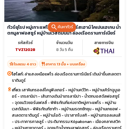
search
ทัวร์ยุโรป หมู่เกาะแฟโร เดนมาร์ก ทอร์สเฮาน์ โคเปนเฮเกน น้ำ
ค้นหาทัวร์
ตกมูลาฟอสซูร์ หมู่บ้านเวสต์มันนา ล่องเรือดรานการ์เนียร์
รหัสทัวร์
จำนวนวัน
สายการบิน
TVZ12028
8 วัน 5 คืน
hotel_class
restaurant
โรงแรม 4 ดาว
อาหาร 13 มื้อ + บนเครื่อง
ไฮไลท์:
ล่าแสงเหนือแฟโร ล่องเรือดรานการ์เนียร์ เดินป่าขึ้นสเลตตา
ราตินดูร์
เที่ยว:
เสาหินทรอลล์โคนูฟิงเกอร์ - หมู่บ้านควีวิก - หมู่บ้านเคิร์กจูบูเอ
อร์ - เทรลานิปา - เส้นทางเดินป่าเทรลานิปา - น้ำตกบอสดัลฟอสซูร์
- จุดชมวิวซอร์นเฟลลี่ - พิพิธภัณฑ์แห่งชาติหมู่เกาะแฟโร - หมู่บ้าน
เวสต์มันนา - พิพิธภัณฑ์ซาก้า - หมู่บ้านมรดกซักซุน - หมู่บ้านเกยอฟ -
สเลตตาราตินดูร์ - หมู่บ้านไอดิ - ปราสาทโบลกิ - หมู่บ้านทรอลเลนส์
- ประภาคารคาลลูร์ - ประติมากรรม Kópakonan - เมืองคลาคสวิก
- หมู่บ้านกาซาดาลูร์ - จุดชมวิวน้ำตกมูลาฟอสซูร์ - ล่องเรือดรานการ์