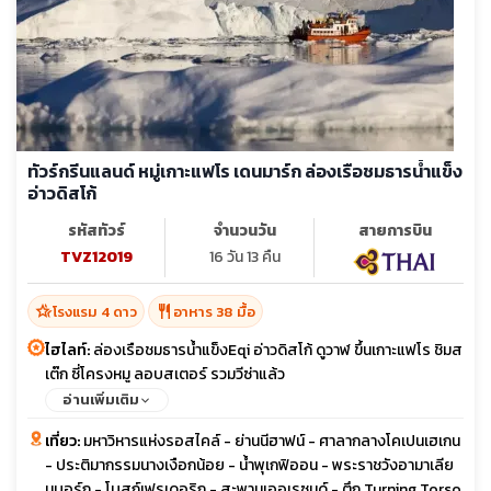
ทัวร์กรีนแลนด์ หมู่เกาะแฟโร เดนมาร์ก ล่องเรือชมธารน้ำแข็ง
อ่าวดิสโก้
รหัสทัวร์
จำนวนวัน
สายการบิน
TVZ12019
16 วัน 13 คืน
hotel_class
restaurant
โรงแรม 4 ดาว
อาหาร 38 มื้อ
ไฮไลท์:
ล่องเรือชมธารน้ำแข็งEqi อ่าวดิสโก้ ดูวาฬ ขึ้นเกาะแฟโร ชิมส
เต๊ก ซี่โครงหมู ลอบสเตอร์ รวมวีซ่าแล้ว
อ่านเพิ่มเติม
เที่ยว:
มหาวิหารแห่งรอสไคล์ - ย่านนีฮาฟน์ - ศาลากลางโคเปนเฮเกน
- ประติมากรรมนางเงือกน้อย - น้ำพุเกฟิออน - พระราชวังอามาเลีย
นบอร์ก - โบสถ์เฟรเดอริก - สะพานเออเรซุนด์ - ตึก Turning Torso