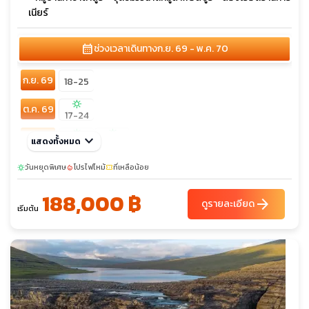
เนียร์
calendar_month
ช่วงเวลาเดินทาง
ก.ย. 69 - พ.ค. 70
ก.ย. 69
18-25
sunny
ต.ค. 69
17-24
sunny
sunny
ธ.ค. 69
keyboard_arrow_down
แสดงทั้งหมด
05-12
26-02
ม.ค. 70
วันหยุดพิเศษ
23-30
โปรไฟไหม้
ที่เหลือน้อย
sunny
local_fire_department
confirmation_number
sunny
188,000 ฿
ก.พ. 70
arrow_forward
09-16
ดูรายละเอียด
เริ่มต้น
มี.ค. 70
20-27
sunny
เม.ย. 70
10-17
sunny
พ.ค. 70
01-08