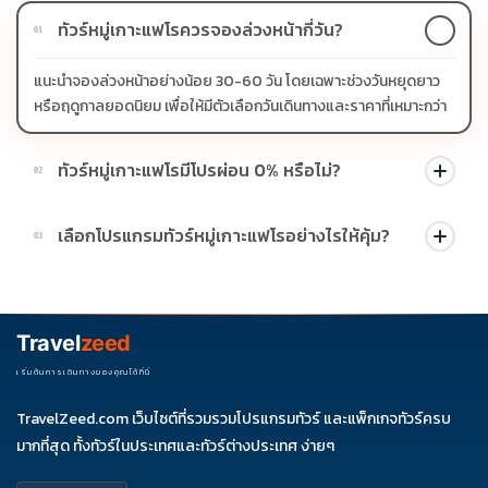
ทัวร์หมู่เกาะแฟโรควรจองล่วงหน้ากี่วัน?
01
แนะนำจองล่วงหน้าอย่างน้อย 30-60 วัน โดยเฉพาะช่วงวันหยุดยาว
หรือฤดูกาลยอดนิยม เพื่อให้มีตัวเลือกวันเดินทางและราคาที่เหมาะกว่า
ทัวร์หมู่เกาะแฟโรมีโปรผ่อน 0% หรือไม่?
02
บางโปรแกรมมีโปรผ่อน 0% หรือโปรโมชั่นบัตรเครดิตตามเงื่อนไขที่
เลือกโปรแกรมทัวร์หมู่เกาะแฟโรอย่างไรให้คุ้ม?
03
บริษัทกำหนด สามารถดูสัญลักษณ์โปรโมชั่นในรายการทัวร์แต่ละ
รายการได้
ควรดูจำนวนวัน ไฮไลต์ที่รวมจริง โรงแรม สายการบิน มื้ออาหาร และ
ช่วงราคา ไม่ควรเทียบจากราคาต่ำสุดเพียงอย่างเดียว
Travel
zeed
เริ่มต้นการเดินทางของคุณได้ที่นี่
TravelZeed.com เว็บไซต์ที่รวมรวมโปรแกรมทัวร์ และแพ็กเกจทัวร์ครบ
มากที่สุด ทั้งทัวร์ในประเทศและทัวร์ต่างประเทศ ง่ายๆ