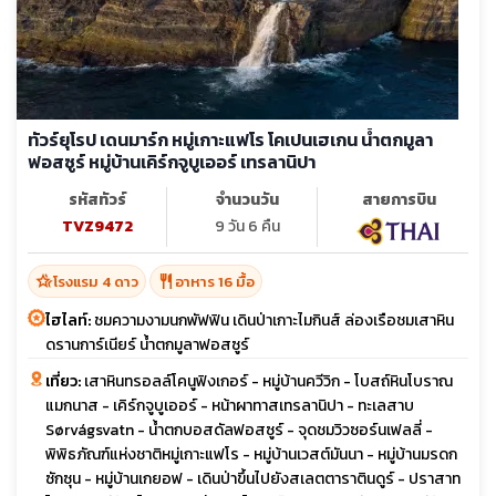
ทัวร์ยุโรป เดนมาร์ก หมู่เกาะแฟโร โคเปนเฮเกน น้ำตกมูลา
ฟอสซูร์ หมู่บ้านเคิร์กจูบูเออร์ เทรลานิปา
รหัสทัวร์
จำนวนวัน
สายการบิน
TVZ9472
9 วัน 6 คืน
hotel_class
restaurant
โรงแรม 4 ดาว
อาหาร 16 มื้อ
ไฮไลท์:
ชมความงามนกพัฟฟิน เดินป่าเกาะไมกินส์ ล่องเรือชมเสาหิน
ดรานการ์เนียร์ น้ำตกมูลาฟอสซูร์
เที่ยว:
เสาหินทรอลล์โคนูฟิงเกอร์ - หมู่บ้านควีวิก - โบสถ์หินโบราณ
แมกนาส - เคิร์กจูบูเออร์ - หน้าผาทาสเทรลานิปา - ทะเลสาบ
Sørvágsvatn - น้ำตกบอสดัลฟอสซูร์ - จุดชมวิวซอร์นเฟลลี่ -
พิพิธภัณฑ์แห่งชาติหมู่เกาะแฟโร - หมู่บ้านเวสต์มันนา - หมู่บ้านมรดก
ซักซุน - หมู่บ้านเกยอฟ - เดินป่าขึ้นไปยังสเลตตาราตินดูร์ - ปราสาท