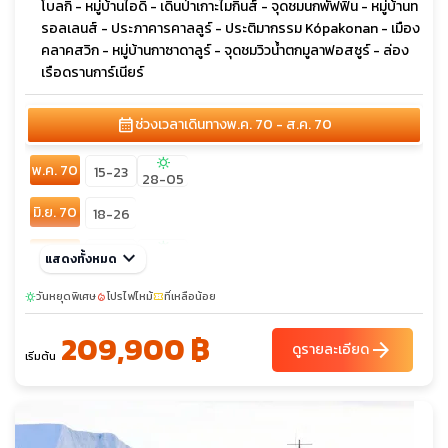
โบลกิ - หมู่บ้านไอดิ - เดินป่าเกาะไมกินส์ - จุดชมนกพัฟฟิน - หมู่บ้านท
รอลเลนส์ - ประภาคารคาลลูร์ - ประติมากรรม Kópakonan - เมือง
คลาคสวิก - หมู่บ้านกาซาดาลูร์ - จุดชมวิวน้ำตกมูลาฟอสซูร์ - ล่อง
เรือดรานการ์เนียร์
calendar_month
ช่วงเวลาเดินทาง
พ.ค. 70 - ส.ค. 70
sunny
พ.ค. 70
15-23
28-05
มิ.ย. 70
18-26
sunny
ก.ค. 70
keyboard_arrow_down
16-24
แสดงทั้งหมด
27-04
ส.ค. 70
วันหยุดพิเศษ
11-19
โปรไฟไหม้
20-28
ที่เหลือน้อย
sunny
local_fire_department
confirmation_number
209,900 ฿
arrow_forward
ดูรายละเอียด
เริ่มต้น