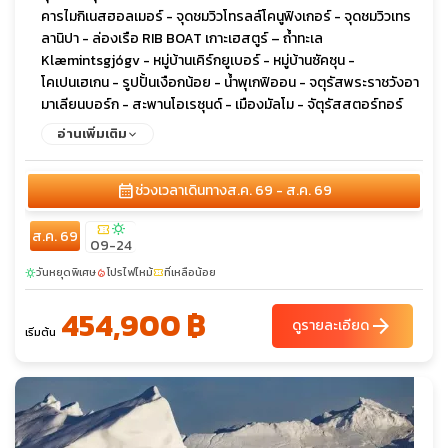
คารไมกิเนสฮอลเมอร์ - จุดชมวิวโทรลล์โคนูฟิงเกอร์ - จุดชมวิวเทร
ลานิปา - ล่องเรือ RIB BOAT เกาะเฮสตูร์ – ถ้ำทะเล
Klæmintsgjógv - หมู่บ้านเคิร์กยูเบอร์ - หมู่บ้านซัคซุน -
โคเปนเฮเกน - รูปปั้นเงือกน้อย - น้ำพุเกฟิออน - จตุรัสพระราชวังอา
มาเลียนบอร์ก - สะพานโอเรซุนด์ - เมืองมัลโม - จัตุรัสสตอร์ทอร์
เก็ต - ตึก Turning Torso - เมืองเฮลซิงบอร์ก - หอคอยคาร์นัน -
อ่านเพิ่มเติม
เมืองนุก - ย่าน Old Colonial Harbour - เมืองอิลลูลิแซท – ล่องเรือ
ชมอ่าวดิสโก้ - ธารน้ำแข็งเซอร์เมค คูจาเลก - ล่องเรือหมู่บ้านโอกา
calendar_month
ช่วงเวลาเดินทาง
ส.ค. 69 - ส.ค. 69
อัทซุต (โรดเบย์) - จุดประวัติศาสตร์เซอเมอร์มิอูท - ธารน้ำแข็งอิลลู
ลิสแซท ไอซ์ฟยอร์ด - เมืองนุก - กิจกรรม Icefjord cruise tour –
confirmation_number
sunny
ส.ค. 69
ชมปลาวาฬ - ธารน้ำแข็ง Narsap Sermia - หมู่บ้านร้าง Qoornoq -
09-24
เดินทางกลับสู่โคเปนเฮเกน - ล่องเรือคลองสตรอมมา - ท่าเรือนูฮา
วันหยุดพิเศษ
โปรไฟไหม้
ที่เหลือน้อย
sunny
local_fire_department
confirmation_number
วน์ - ช้อปปิ้งย่านถนนสตรอยก์
454,900 ฿
arrow_forward
ดูรายละเอียด
เริ่มต้น