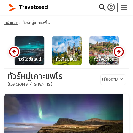
search
account_circle
menu
หน้าแรก
ทัวร์หมู่เกาะแฟโร
arrow_circle_left
arrow_circle_right
close
ด์
ทัวร์ไอซ์แลนด์
ทัวร์โรมาเนีย
ทัวร์จอร์เจีย
ทั
travel_explore
ทัวร์หมู่เกาะแฟโร
เรียงตาม
keyboard_arrow_down
(แสดงผล 4 รายการ)
calendar_month
search