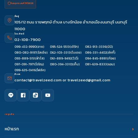
ใบอนุญาต เลขที่ 11/08038
ที่อยู่
105/12 ถนน ราชพฤกษ์ ตำบล บางรักน้อย อำเภอเมืองนนทบุรี นนทบุรี
11000
โทรศัพท์
02-108-7900
099-432-9990
(อาย)
095-524-5513
(เติร์ก)
082-913-3336
(นินิ)
080-082-9197
(รัสเซีย)
062-103-3313
(ใบเตย)
086-331-4402
(ลัคกี้)
093-889-5151
(ฟ้าใส)
061-889-9492
(วิววี่)
094-845-8881
(ก้อย)
097-091-7971
(โจริญ)
080-394-3310
(เก็บ)
081-639-8333
(แอม)
099-635-0416
(โฟล์ค)
อีเมล
contact@travelzeed.com
or
travelzeed@gmail.com
เมนูหลัก
หน้าแรก