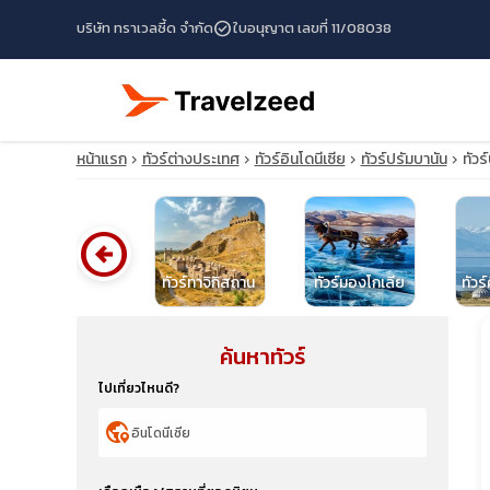
check_circle
บริษัท ทราเวลซี้ด จำกัด
ใบอนุญาต เลขที่ 11/08038
หน้าแรก
ทัวร์ต่างประเทศ
ทัวร์อินโดนีเซีย
ทัวร์ปรัมบานัน
ทัวร
arrow_circle_left
ทัวร์ฮ่องกง
ทัวร์ทาจิกิสถาน
ทัวร์มองโกเลีย
ทัวร
ค้นหาทัวร์
travel_explore
ไปเที่ยวไหนดี?
calendar_month
globe_location_pin
search