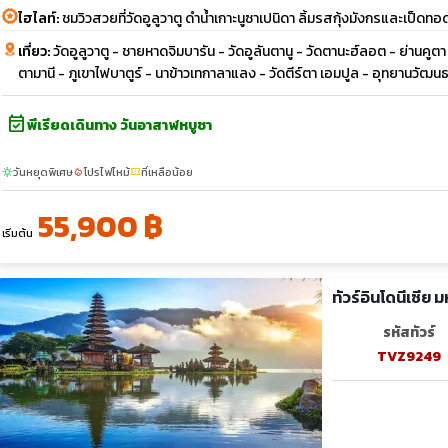
ไฮไลท์:
ชมวิวสวยที่วัดอูลูวาตู ดำน้ำเกาะนูซาเปนิดา ลิ้มรสกุ้งมังกรและเป็ด
เที่ยว:
วัดอูลูวาตู - ชายหาดจิมบารัน - วัดอูลันตานู - วัดตานะฮ์ลอต - ย่านคูตา 
ตามานี - ภูเขาไฟบาตูร์ - นาข้าวเทกาลาแลง - วัดตีร์ตา เอมปูล - อุทยานวัฒน
event_available
พีเรียดเดินทาง วันอาสาฬหบูชา
วันหยุดพิเศษ
โปรไฟไหม้
ที่เหลือน้อย
sunny
local_fire_department
confirmation_number
55,900 ฿
เริ่มต้น
ทัวร์อินโดนีเซีย
รหัสทัวร์
TVZ9249