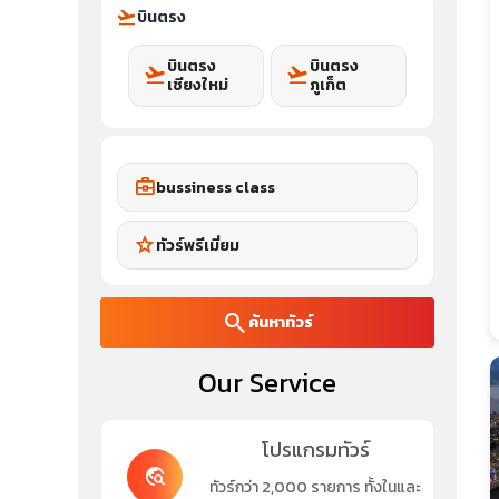
flight_takeoff
บินตรง
บินตรง
บินตรง
flight_takeoff
flight_takeoff
เชียงใหม่
ภูเก็ต
business_center
bussiness class
star
ทัวร์พรีเมี่ยม
search
ค้นหาทัวร์
Our Service
โปรแกรมทัวร์
travel_explore
ทัวร์กว่า 2,000 รายการ ทั้งในและ