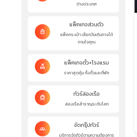
ต่างประเทศ
แพ็คเกจส่วนตัว
travel_luggage_and_bags
แพ็คกระเป๋า เลือกวันเดินทางได้
ตามใจคุณ
แพ็คเกจตั๋ว+โรงแรม
flights_and_hotels
ราคาสุดคุ้ม ทั้งตั๋วและที่พัก
ทัวร์ล่องเรือ
directions_boat
ล่องเรือสำราญระดับโลก
จัดกรุ๊ปทัวร์
groups
บริการจัดทัวร์ตามความต้องการ