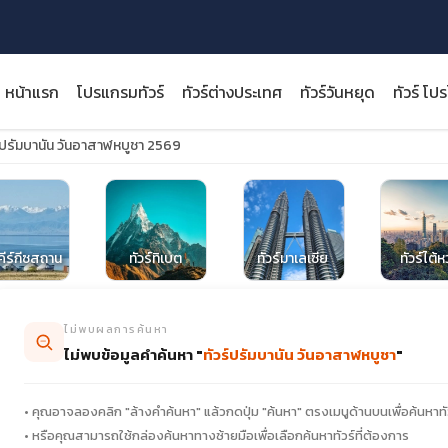
หน้าแรก
โปรแกรมทัวร์
ทัวร์ต่างประเทศ
ทัวร์วันหยุด
ทัวร์ โป
์ปรัมบานัน วันอาสาฬหบูชา 2569
close
์คีร์กีซสถาน
ทัวร์ทิเบต
ทัวร์มาเลเซีย
ทัวร์ไต้ห
ไม่พบผลการค้นหา
ไม่พบข้อมูลคำค้นหา "
ทัวร์ปรัมบานัน วันอาสาฬหบูชา
"
• คุณอาจลองคลิก "ล้างคำค้นหา" แล้วกดปุ่ม "ค้นหา" ตรงเมนูด้านบนเพื่อค้นหาทั
• หรือคุณสามารถใช้กล่องค้นหาทางซ้ายมือเพื่อเลือกค้นหาทัวร์ที่ต้องการ