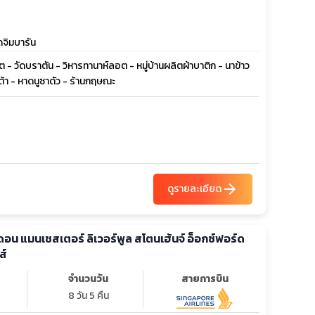
าดจิมบารัน
 - วัดบราตัน - วิหารทานาห์ลอต - หมู่บ้านผลิตผ้าบาติก - นาข้าว
าต้า - หาดนูซาดัว - ร้านกฤษณะ
arrow_forward
ดูรายละเอียด
อน แมนเชสเตอร์ ลิเวอร์พูล สโตนเฮ้นจ์ อ็อกซ์ฟอร์ด
ส์
จำนวนวัน
สายการบิน
8 วัน 5 คืน