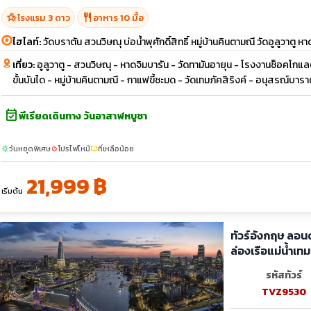
hotel_class
restaurant
โรงแรม 3 ดาว
อาหาร 10 มื้อ
ไฮไลท์:
วัดบราตัน สวนวิษณุ บ่อน้ำพุศักดิ์สิทธิ์ หมู่บ้านคินตามณี วัดอูลูวาตู ห
เที่ยว:
อูลูวาตู - สวนวิษณุ - หาดจิมบารัน - วัดทามันอายุน - โรงงานช็อคโกแลต
ขั้นบันได - หมู่บ้านคินตามณี - กาแฟขี้ชะมด - วัดเทมภัคสิริงค์ - อนุสรณ์บาร
event_available
พีเรียดเดินทาง วันอาสาฬหบูชา
วันหยุดพิเศษ
โปรไฟไหม้
ที่เหลือน้อย
sunny
local_fire_department
confirmation_number
21,999 ฿
เริ่มต้น
ทัวร์อังกฤษ ลอนด
ล่องเรือแม่น้ำเทม
รหัสทัวร์
TVZ9530