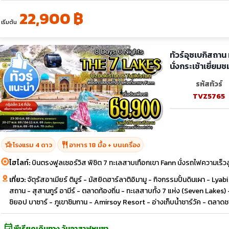
22,900 ฿
เริ่มต้น
ทัวร์อุซเบกิสถาน
นั่งกระเช้าเยี่ยม
รหัสทัวร์
TVZ5765
hotel_class
restaurant
โรงแรม 4 ดาว
อาหาร 18 มื้อ + บนเครื่อง
ไฮไลท์:
บินตรงฟูลเซอร์วิส พิชิต 7 ทะเลสาบเทือกเขา Fann นั่งรถไฟความเร็วสู
เที่ยว:
จัตุรัสอาเมียร์ ติมูร์ - มัสยิดฮาร์ลาติอิมามู - กิจกรรมปั้นดินเผา - L
สถาน - สุสานกูร์ อามีร์ - ตลาดท้องถิ่น - ทะเลสาบทั้ง 7 แห่ง (Seven Lakes) 
ชิยอป บาซาร์ - ภูเขาชิมกาน - Amirsoy Resort - อ่างเก็บน้ำชาร์วัค - ตลาดช
event_available
พีเรียดเดินทาง วันอาสาฬหบูชา