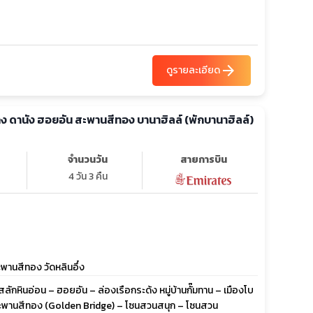
arrow_forward
ดูรายละเอียด
าง ดานัง ฮอยอัน สะพานสีทอง บานาฮิลล์ (พักบานาฮิลล์)
จำนวนวัน
สายการบิน
4 วัน 3 คืน
สะพานสีทอง วัดหลินอึ๋ง
ักหินอ่อน – ฮอยอัน – ล่องเรือกระด้ง หมู่บ้านกั๊มทาน – เมืองโบ
– สะพานสีทอง (Golden Bridge) – โซนสวนสนุก – โซนสวน