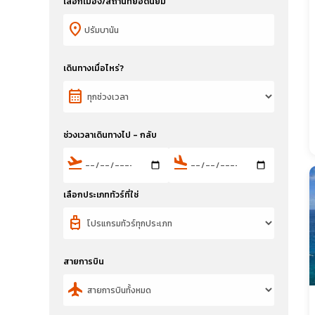
เลือกเมือง/สถานที่ยอดนิยม
location_on
เดินทางเมื่อไหร่?
calendar_month
ช่วงเวลาเดินทางไป - กลับ
flight_takeoff
flight_land
เลือกประเภททัวร์ที่ใช่
travel_luggage_and_bags
สายการบิน
flight