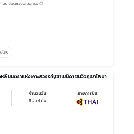
้เลย ยินดีช่วยเสมอครับ 😊
์ยุโรป
 บาหลี มนตราแห่งเกาะสวรรค์นูซาเปนิดา ชมวิวภูเขาไฟบา
จำนวนวัน
สายการบิน
5 วัน 4 คืน