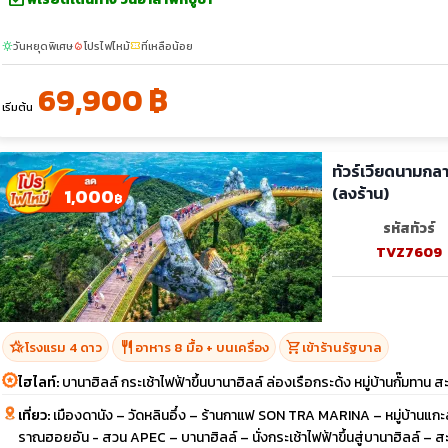
วันหยุดพิเศษ
โปรไฟไหม้
ที่เหลือน้อย
sunny
local_fire_department
confirmation_number
69,900 ฿
เริ่มต้น
ทัวร์เวียดนามกล
(ลงร้าน)
1,000
฿
รหัสทัวร์
TVZ7609
hotel_class
restaurant
shopping_cart
โรงแรม 4 ดาว
อาหาร 8 มื้อ + บนเครื่อง
เข้าร้านรัฐบาล
ไฮไลท์:
บานาฮิลล์ กระเช้าไฟฟ้าขึ้นบานาฮิลล์ ล่องเรือกระด้ง หมู่บ้านกั๊มทาน 
เที่ยว:
เมืองดานัง – วัดหลินอึ๋ง – ร้านกาแฟ SON TRA MARINA – หมู่บ้านแกะสล
ราณฮอยอัน - สวน APEC – บานาฮิลล์ – นั่งกระเช้าไฟฟ้าขึ้นสู่บานาฮิลล์ 