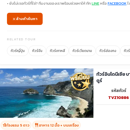
• ยังไม่เจอทัวร์ที่ใช่? ทีมงานของเราพร้อมช่วยหาให้ ทัก
LINE
หรือ
FACEBOOK
ได
ล้างคำค้นหา
RELATED TOUR
ทัวร์ญี่ปุ่น
ทัวร์จีน
ทัวร์เกาหลี
ทัวร์เวียดนาม
ทัวร์ฮ่องกง
ทัวร
ทัวร์อินโดนีเซีย
ตูร์
รหัสทัวร์
TVZ10886
hotel_class
restaurant
โรงแรม 5 ดาว
อาหาร 12 มื้อ + บนเครื่อง