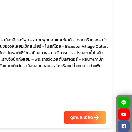
มืองลิเวอร์พูล - สนามฟุตบอลแอนฟิลด์ - เดอะ ทรี เกรซ - ย่า
นของวิลเลี่ยมเช็คสเปียร์ - โบสถ์โฮลี่ - Bicester Village Outlet
ิหารไครสต์เชิร์ช - เมืองบาธ - มหาวิหารบาธ - โรงอาบน้ำโรมัน
ระราชวังบัคกิ้งแฮม – พระราชวังเวสต์มินสเตอร์ – หอนาฬิกาบิ๊ก
ยแบบเต็มวัน - เมืองลอนดอน - ล่องเรือแม่น้ำเทมส์ - ย่านพิค
arrow_forward
ดูรายละเอียด