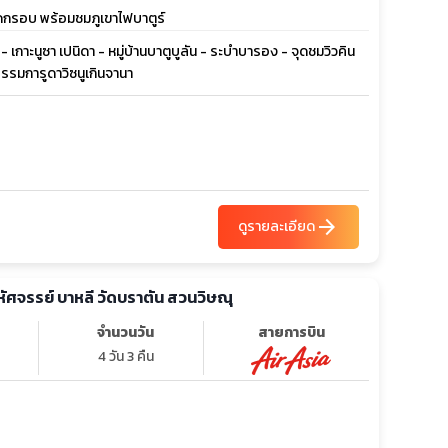
ทอดกรอบ พร้อมชมภูเขาไฟบาตูร์
- เกาะนูซา เปนิดา - หมู่บ้านบาตูบูลัน - ระบำบารอง - จุดชมวิวคิน
ธรรมการูดาวิซนูเกินจานา
arrow_forward
ดูรายละเอียด
 มหัศจรรย์ บาหลี วัดบราตัน สวนวิษณุ
จำนวนวัน
สายการบิน
4 วัน 3 คืน