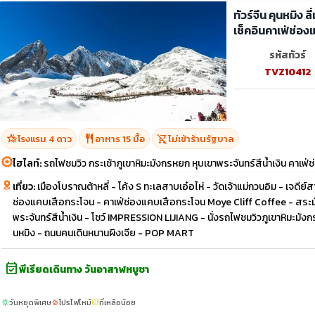
ทัวร์จีน คุนหมิง
เช็คอินคาเฟ่ช่อง
รหัสทัวร์
TVZ10412
hotel_class
restaurant
shopping_cart_off
โรงแรม 4 ดาว
อาหาร 15 มื้อ
ไม่เข้าร้านรัฐบาล
ไฮไลท์:
รถไฟชมวิว กระเช้าภูเขาหิมะมังกรหยก หุบเขาพระจันทร์สีน้ำเงิน คาเ
เที่ยว:
เมืองโบราณต้าหลี่ - โค้ง S ทะเลสาบเอ๋อไห่ - วัดเจ้าแม่กวนอิม - เจดีย
ช่องแคบเสือกระโจน - คาเฟ่ช่องแคบเสือกระโจน Moye Cliff Coffee - สระมัง
พระจันทร์สีน้ำเงิน - โชว์ IMPRESSION LIJIANG - นั่งรถไฟชมวิวภูเขาหิมะมั
นหมิง - ถนนคนเดินหนานผิงเจีย - POP MART
event_available
พีเรียดเดินทาง วันอาสาฬหบูชา
วันหยุดพิเศษ
โปรไฟไหม้
ที่เหลือน้อย
sunny
local_fire_department
confirmation_number