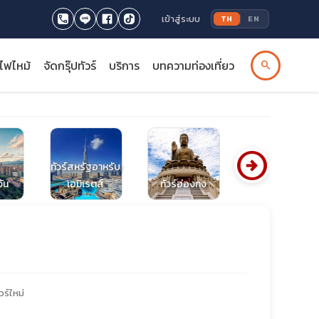
เข้าสู่ระบบ
TH
EN
รไฟไหม้
จัดกรุ๊ปทัวร์
บริการ
บทความท่องเที่ยว
search
arrow_circle_right
ทัวร์สหรัฐอาหรับ
วัน
เอมิเรตส์
ทัวร์ฮ่องกง
ทัวร์ทาจิกิสถาน
วร์ใหม่