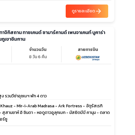
arrow_forward
ดูรายละเอียด
 ทาจิกิสถาน ทาชเคนต์ ซามาร์คานต์ เพนจาเคนท์ บูคาร่า
ชมภูเขาชิมกาน
จำนวนวัน
สายการบิน
8 วัน 6 คืน
ง รวมวีซ่าอุซเบฯ พัก 4 ดาว
yabi Khauz - Mir-i-Arab Madrasa - Ark Fortress - จัตุรัสเรกิ
- สุสานชาห์ อิ ชินดา - หอดูดาวอูลุกเบก - มัสยิดบีบี คานุม - ตลาด
อร์ซู