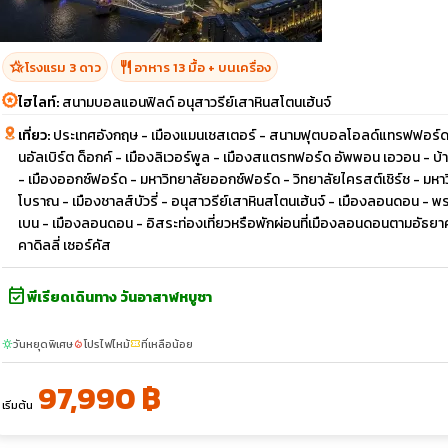
hotel_class
restaurant
โรงแรม 3 ดาว
อาหาร 13 มื้อ + บนเครื่อง
ไฮไลท์:
สนามบอลแอนฟิลด์ อนุสาวรีย์เสาหินสโตนเฮ้นจ์
เที่ยว:
ประเทศอังกฤษ - เมืองแมนเชสเตอร์ - สนามฟุตบอลโอลด์แทรฟฟอร์ด - เ
นอัลเบิร์ต ด็อกค์ - เมืองลิเวอร์พูล - เมืองสแตรทฟอร์ด อัพพอน เอวอน - บ้า
- เมืองออกซ์ฟอร์ด - มหาวิทยาลัยออกซ์ฟอร์ด - วิทยาลัยไครสต์เชิร์ช - มหาว
โบราณ - เมืองชาลส์บัวรี่ - อนุสาวรีย์เสาหินสโตนเฮ้นจ์ - เมืองลอนดอน - พ
เบน - เมืองลอนดอน - อิสระท่องเที่ยวหรือพักผ่อนที่เมืองลอนดอนตามอัธยาศั
คาดิลลี่ เซอร์คัส
event_available
พีเรียดเดินทาง วันอาสาฬหบูชา
วันหยุดพิเศษ
โปรไฟไหม้
ที่เหลือน้อย
sunny
local_fire_department
confirmation_number
97,990 ฿
เริ่มต้น