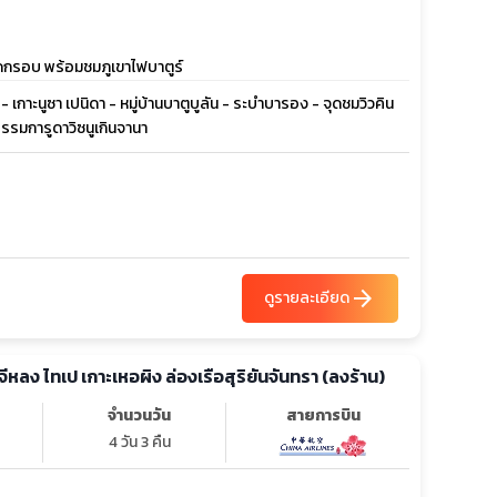
ทอดกรอบ พร้อมชมภูเขาไฟบาตูร์
- เกาะนูซา เปนิดา - หมู่บ้านบาตูบูลัน - ระบำบารอง - จุดชมวิวคิน
ธรรมการูดาวิซนูเกินจานา
arrow_forward
ดูรายละเอียด
 จีหลง ไทเป เกาะเหอผิง ล่องเรือสุริยันจันทรา (ลงร้าน)
จำนวนวัน
สายการบิน
4 วัน 3 คืน