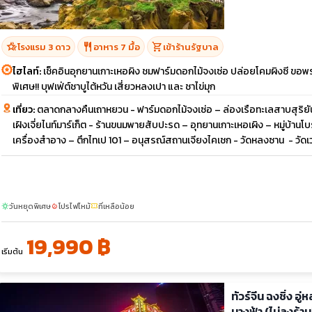
hotel_class
restaurant
shopping_cart
โรงแรม 3 ดาว
อาหาร 7 มื้อ
เข้าร้านรัฐบาล
ไฮไลท์:
เช็คอินอุกยานเกาะเหอผิง ชมฟาร์มดอกไม้จงเซ่อ ปล่อยโคมผิงซี ขอพรเ
พิเศษ!! บุฟเฟ่ต์ชาบูไต้หวัน เสี่ยวหลงเปา และ ชาไข่มุก
เที่ยว:
ตลาดกลางคืนเถาหยวน - ฟาร์มดอกไม้จงเซ่อ – ล่องเรือทะเลสาบสุริยันจัน
เฝิงเจี่ยไนท์มาร์เก็ต - ร้านขนมพายสับปะรด – อุทยานเกาะเหอเผิง – หมู่บ้านโบราณ
เครื่องสำอาง – ตึกไทเป 101 – อนุสรณ์สถานเจียงไคเชก - วัดหลงซาน - วัดเว่
วันหยุดพิเศษ
โปรไฟไหม้
ที่เหลือน้อย
sunny
local_fire_department
confirmation_number
19,990 ฿
เริ่มต้น
ทัวร์จีน ฉงชิ่ง อ
นางฟ้า (ไม่ลงร้าน