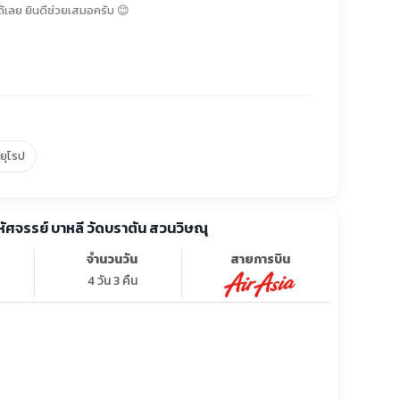
้เลย ยินดีช่วยเสมอครับ 😊
์ยุโรป
 มหัศจรรย์ บาหลี วัดบราตัน สวนวิษณุ
จำนวนวัน
สายการบิน
4 วัน 3 คืน