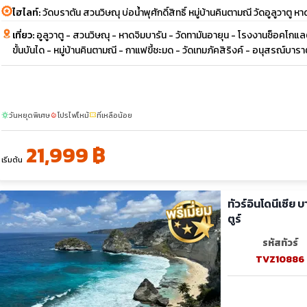
ไฮไลท์:
วัดบราตัน สวนวิษณุ บ่อน้ำพุศักดิ์สิทธิ์ หมู่บ้านคินตามณี วัดอูลูวาตู ห
เที่ยว:
อูลูวาตู - สวนวิษณุ - หาดจิมบารัน - วัดทามันอายุน - โรงงานช็อคโกแลต
ขั้นบันได - หมู่บ้านคินตามณี - กาแฟขี้ชะมด - วัดเทมภัคสิริงค์ - อนุสรณ์บาร
วันหยุดพิเศษ
โปรไฟไหม้
ที่เหลือน้อย
sunny
local_fire_department
confirmation_number
21,999 ฿
เริ่มต้น
ทัวร์อินโดนีเซีย
ตูร์
รหัสทัวร์
TVZ10886