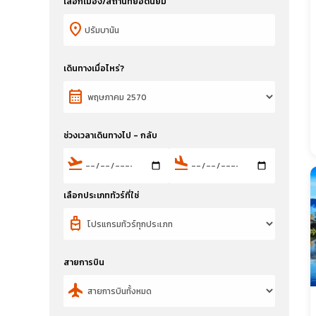
เลือกเมือง/สถานที่ยอดนิยม
location_on
เดินทางเมื่อไหร่?
calendar_month
ช่วงเวลาเดินทางไป - กลับ
flight_takeoff
flight_land
เลือกประเภททัวร์ที่ใช่
travel_luggage_and_bags
สายการบิน
flight