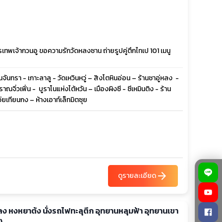
ทพเจ้ากวนอู ขอความรักวัดหลงซาน ถ่ายรูปคู่ตึกไทเป 101 เมนู
ทรา - เกาะลาลู - วัดเหวินหวู่ – สิงโตหินอ่อน – ร้านชาอู่หลง -
จิ่วเฟิ่น - บูราโนแห่งไต้หวัน – เมืองผิงซี - ซีเหมินติง - ร้าน
ยเทียนกง – ห้างเอาท์เล็ทมิตซุย
arrow_forward
ดูรายละเอียด
ู่หลง หงหยาต้ง นั่งรถไฟทะลุตึก อุทยานหลุมฟ้า อุทยานเขา
)