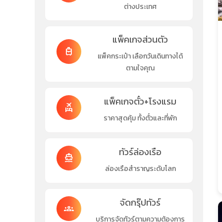
ต่างประเทศ
แพ็คเกจส่วนตัว
travel_luggage_and_bags
แพ็คกระเป๋า เลือกวันเดินทางได้
ตามใจคุณ
แพ็คเกจตั๋ว+โรงแรม
flights_and_hotels
ราคาสุดคุ้ม ทั้งตั๋วและที่พัก
ทัวร์ล่องเรือ
directions_boat
ล่องเรือสำราญระดับโลก
จัดกรุ๊ปทัวร์
groups
บริการจัดทัวร์ตามความต้องการ