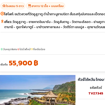
hotel_class
restaurant
โรงแรม 5 ดาว
อาหาร 12 มื้อ + บนเครื่อง
ไฮไลท์:
ชมวิวสวยที่วัดอูลูวาตู ดำน้ำเกาะนูซาเปนิดา ลิ้มรสกุ้งมังกรและเป็ด
เที่ยว:
วัดอูลูวาตู - ชายหาดจิมบารัน - วัดอูลันตานู - วัดตานะฮ์ลอต - ย่านคูตา 
ตามานี - ภูเขาไฟบาตูร์ - นาข้าวเทกาลาแลง - วัดตีร์ตา เอมปูล - อุทยานวัฒน
วันหยุดพิเศษ
โปรไฟไหม้
ที่เหลือน้อย
sunny
local_fire_department
confirmation_number
55,900 ฿
เริ่มต้น
ทัวร์ไต้หวัน ไทจง
รหัสทัวร์
TVZ7345