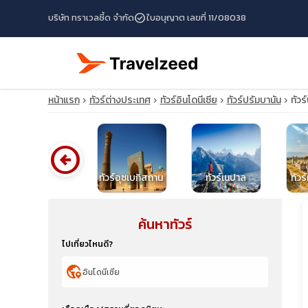
check_circle
บริษัท ทราเวลซี้ด จำกัด
ใบอนุญาต เลขที่ 11/08038
หน้าแรก
ทัวร์ต่างประเทศ
ทัวร์อินโดนีเซีย
ทัวร์ปรัมบานัน
ทัว
arrow_circle_left
ทัวร์สิงคโปร์
ทัวร์อุซเบกิสถาน
ทัวร์เนปาล
ทัวร
ค้นหาทัวร์
travel_explore
ไปเที่ยวไหนดี?
calendar_month
globe_location_pin
search