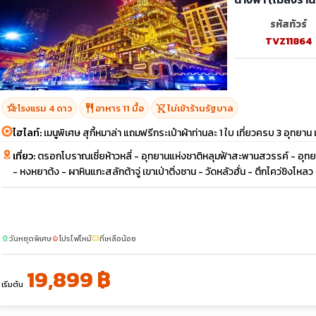
รหัสทัวร์
TVZ11864
hotel_class
restaurant
shopping_cart_off
โรงแรม 4 ดาว
อาหาร 11 มื้อ
ไม่เข้าร้านรัฐบาล
ไฮไลท์:
เมนูพิเศษ สุกี้หมาล่า แถมฟรีกระเป๋าผ้าท่านละ 1 ใบ เที่ยวครบ 3 อุทยา
เที่ยว:
ตรอกโบราณเซี่ยห้าวหลี่ - อุทยานแห่งชาติหลุมฟ้าสะพานสวรรค์ - อุทยานเ
- หงหยาต้ง - ผาหินแกะสลักต้าจู่ เขาเป่าติ่งซาน - วัดหลัวฮั่น - ตึกไคว่ชิงโหล
วันหยุดพิเศษ
โปรไฟไหม้
ที่เหลือน้อย
sunny
local_fire_department
confirmation_number
19,899 ฿
เริ่มต้น