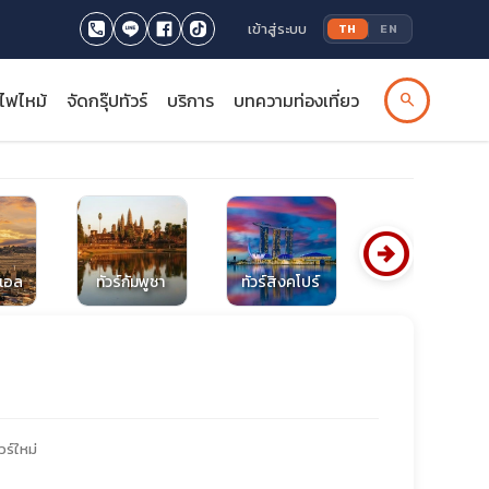
เข้าสู่ระบบ
TH
EN
รไฟไหม้
จัดกรุ๊ปทัวร์
บริการ
บทความท่องเที่ยว
search
arrow_circle_right
าเอล
ทัวร์กัมพูชา
ทัวร์สิงคโปร์
ทัวร์อุซเบกิสถาน
วร์ใหม่