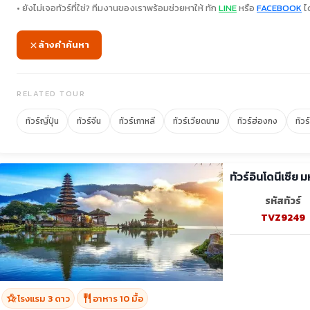
• ยังไม่เจอทัวร์ที่ใช่? ทีมงานของเราพร้อมช่วยหาให้ ทัก
LINE
หรือ
FACEBOOK
ได
ล้างคำค้นหา
RELATED TOUR
ทัวร์ญี่ปุ่น
ทัวร์จีน
ทัวร์เกาหลี
ทัวร์เวียดนาม
ทัวร์ฮ่องกง
ทัวร
ทัวร์อินโดนีเซีย
รหัสทัวร์
TVZ9249
hotel_class
restaurant
โรงแรม 3 ดาว
อาหาร 10 มื้อ