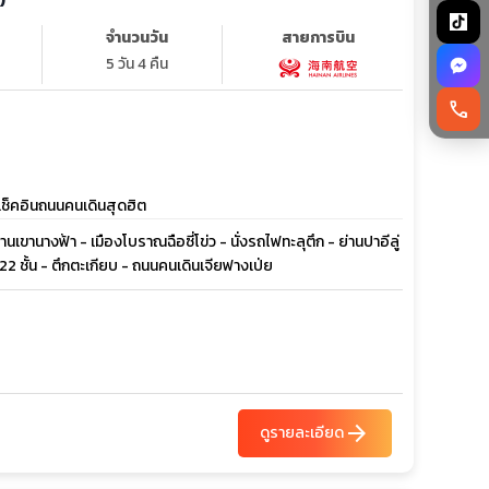
จำนวนวัน
สายการบิน
5 วัน 4 คืน
call
น เช็คอินถนนคนเดินสุดฮิต
ขานางฟ้า - เมืองโบราณฉือซี่โข่ว - นั่งรถไฟทะลุตึก - ย่านปาอีลู่
ว 22 ชั้น - ตึกตะเกียบ - ถนนคนเดินเจียฟางเป่ย
arrow_forward
ดูรายละเอียด