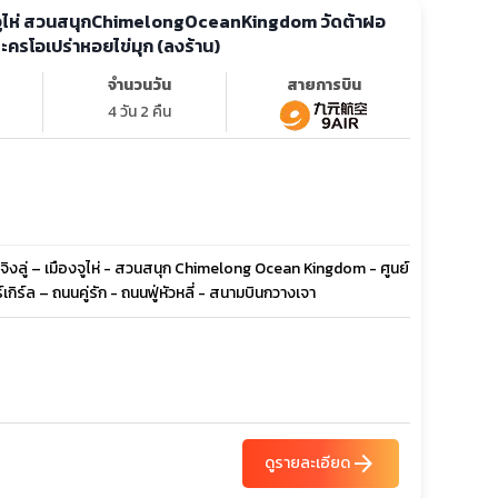
า จูไห่ สวนสนุกChimelongOceanKingdom วัดต้าฝอ
งละครโอเปร่าหอยไข่มุก (ลงร้าน)
จำนวนวัน
สายการบิน
4 วัน 2 คืน
ยจิงลู่ – เมืองจูไห่ - สวนสนุก Chimelong Ocean Kingdom - ศูนย์
กิร์ล – ถนนคู่รัก - ถนนฟู่หัวหลี่ - สนามบินกวางเจา
arrow_forward
ดูรายละเอียด