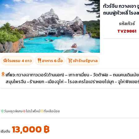
ทัวร์จีน กวางเจ
ถนนฟู่หัวหลี่ โร
รหัสทัวร์
TVZ9861
hotel_class
restaurant
shopping_cart
โรงแรม 4 ดาว
อาหาร 6 มื้อ
เข้าร้านรัฐบาล
เที่ยว:
กวางเจาทาวเวอร์(ด้านนอก) – เกาะซาเมี่ยน - วัดต้าฝอ – ถนนคนเดินเป่
สมุนไพรจีน –ร้านหยก –เมืองจูไห่ – โรงละครโอเปร่าหอยไข่มุก - จูไห่ ฟิชเชอร์เ
วันหยุดพิเศษ
โปรไฟไหม้
ที่เหลือน้อย
sunny
local_fire_department
confirmation_number
13,000 ฿
เริ่มต้น