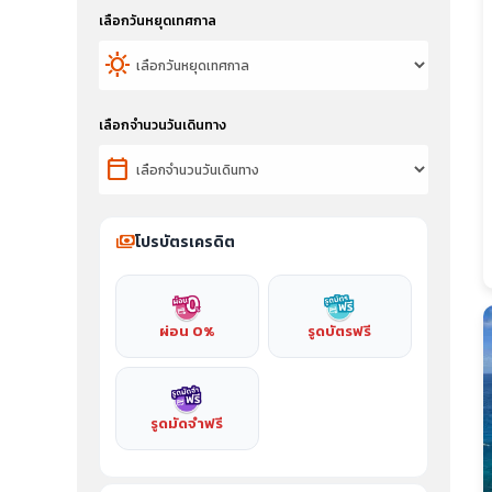
เลือกวันหยุดเทศกาล
sunny
เลือกจำนวนวันเดินทาง
calendar_today
payments
โปรบัตรเครดิต
ผ่อน 0%
รูดบัตรฟรี
รูดมัดจำฟรี