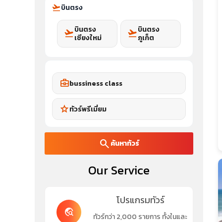
flight_takeoff
บินตรง
บินตรง
บินตรง
flight_takeoff
flight_takeoff
เชียงใหม่
ภูเก็ต
business_center
bussiness class
star
ทัวร์พรีเมี่ยม
search
ค้นหาทัวร์
Our Service
โปรแกรมทัวร์
travel_explore
ทัวร์กว่า 2,000 รายการ ทั้งในและ