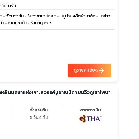
าดจิมบารัน
 - วัดบราตัน - วิหารทานาห์ลอต - หมู่บ้านผลิตผ้าบาติก - นาข้าว
าต้า - หาดนูซาดัว - ร้านกฤษณะ
arrow_forward
ดูรายละเอียด
 บาหลี มนตราแห่งเกาะสวรรค์นูซาเปนิดา ชมวิวภูเขาไฟบา
จำนวนวัน
สายการบิน
5 วัน 4 คืน