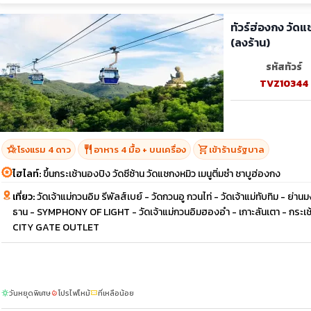
ทัวร์ฮ่องกง วัดแ
(ลงร้าน)
รหัสทัวร์
TVZ10344
hotel_class
restaurant
shopping_cart
โรงแรม 4 ดาว
อาหาร 4 มื้อ + บนเครื่อง
เข้าร้านรัฐบาล
ไฮไลท์:
ขึ้นกระเช้านองปิง วัดซีซ้าน วัดแชกงหมิว เมนูติ่มซำ ชาบูฮ่องกง
เที่ยว:
วัดเจ้าแม่กวนอิม รีพัลส์เบย์ - วัดกวนอู กวนไท่ - วัดเจ้าแม่ทับทิม - ย่
ธาน - SYMPHONY OF LIGHT - วัดเจ้าแม่กวนอิมฮองอำ - เกาะลันเตา - กระเช
CITY GATE OUTLET
วันหยุดพิเศษ
โปรไฟไหม้
ที่เหลือน้อย
sunny
local_fire_department
confirmation_number