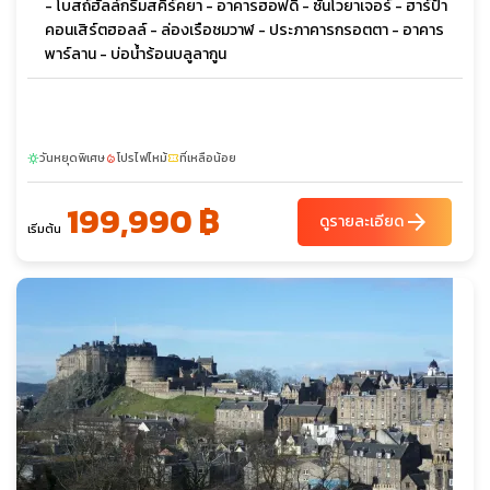
- โบสถ์ฮัลล์กรีมสคิร์คยา - อาคารฮอฟดิ - ซันโวยาเจอร์ - ฮาร์ป้า
คอนเสิร์ตฮอลล์ - ล่องเรือชมวาฬ - ประภาคารกรอตตา - อาคาร
พาร์ลาน - บ่อน้ำร้อนบลูลากูน
วันหยุดพิเศษ
โปรไฟไหม้
ที่เหลือน้อย
sunny
local_fire_department
confirmation_number
199,990 ฿
arrow_forward
ดูรายละเอียด
เริ่มต้น