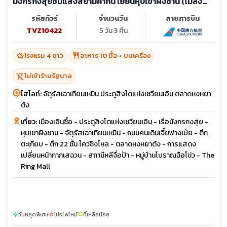
มังกรกงสุ่ยชมแสงสียามค่ำคืน เยียนหุบเขาผิงซาน (ไม่ลง
ร้าน)
รหัสทัวร์
จำนวนวัน
สายการบิน
TVZ10422
5 วัน 3 คืน
hotel_class
restaurant
โรงแรม 4 ดาว
อาหาร 10 มื้อ + บนเครื่อง
shopping_cart_off
ไม่เข้าร้านรัฐบาล
ไฮไลท์:
จัตุรัสเฉาเทียนเหมิน ประตูสิงโตแห่งเซวียนเอิน ตลาดหงหยา
ต้ง
เที่ยว:
เมืองเอินซื้อ - ประตูสิงโตแห่งเซวียนเอิน - เรือมังกรกงสุ่ย -
หุบเขาผิงซาน - จัตุรัสเฉาเทียนเหมิน - ถนนคนเดินเจี๋ยฟางเป่ย - ตึก
ตะเกียบ - ตึก 22 ชั้น ไคว่ชิงโหล - ตลาดหงหยาต้ง - การแสดง
เปลี่ยนหน้ากากเสฉวน - สถานีหลีจื่อป้า - หมู่บ้านโบราณฉือโข่ว - The
Ring Mall
วันหยุดพิเศษ
โปรไฟไหม้
ที่เหลือน้อย
sunny
local_fire_department
confirmation_number