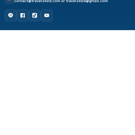
contact@travelzeed.com
or
travelzeed@gmail.com
ดูรีวิว
จองผ่านแชท
จองผ่านไลน์
โทรจองทัวร์
เมนูหลัก
หน้าแรก
จัดกรุ๊ปทัวร์
เกี่ยวกับเรา
ติดต่อเรา
รีวิว Travelzeed
บทความท่องเที่ยว
Copyright © 2017 Travelzeed. All Rights Reserved.