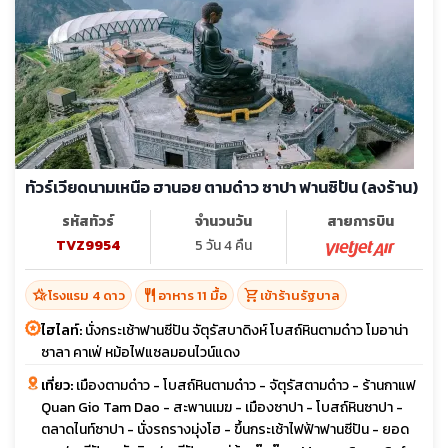
ทัวร์เวียดนามเหนือ ฮานอย ตามด๋าว ซาปา ฟานซิปัน (ลงร้าน)
รหัสทัวร์
จำนวนวัน
สายการบิน
TVZ9954
5 วัน 4 คืน
hotel_class
restaurant
shopping_cart
โรงแรม 4 ดาว
อาหาร 11 มื้อ
เข้าร้านรัฐบาล
ไฮไลท์:
นั่งกระเช้าฟานซีปัน จัตุรัสบาดิงห์ โบสถ์หินตามด๋าว โมอาน่า
ซาลา คาเฟ่ หม้อไฟแซลมอนไวน์แดง
เที่ยว:
เมืองตามด๋าว - โบสถ์หินตามด๋าว - จัตุรัสตามด๋าว - ร้านกาแฟ
Quan Gio Tam Dao - สะพานเมฆ - เมืองซาปา - โบสถ์หินซาปา -
ตลาดไนท์ซาปา - นั่งรถรางมุ่งโฮ - ขึ้นกระเช้าไฟฟ้าฟานซีปัน - ยอด