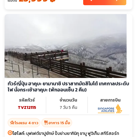
เริ่มต้น
ทัวร์ญี่ปุ่น ฮาคุบะ ยามานาชิ ปราสาทมัตสึโมโต้ เทศกาลประดับ
ไฟ นั่งกระเช้าฮาคุบะ (พักออนเซ็น 2 คืน)
รหัสทัวร์
จำนวนวัน
สายการบิน
TVZ12115
7 วัน 5 คืน
hotel_class
restaurant
โรงแรม 4 ดาว
อาหาร 15 มื้อ
ไฮไลท์:
บุฟเฟต์ขาปูยักษ์ ปิ้งย่างยากินิกุ ชาบู ฟูจิเท็น สกีรีสอร์ท