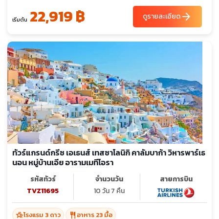
22,919 ฿
arrow_forward
ดูรายละเอียด
เริ่มต้น
ทัวร์แกรนด์กรีซ เอเธนส์ เทสซาโลนิกิ คาลัมบาก้า วิหารพาร์เธ
นอน หมู่บ้านเอีย อารามเมทีโอรา
รหัสทัวร์
จำนวนวัน
สายการบิน
TVZ11695
10 วัน 7 คืน
hotel_class
restaurant
โรงแรม 3 ดาว
อาหาร 23 มื้อ