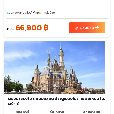
วันหยุดพิเศษ
โปรไฟไหม้
ที่เหลือน้อย
sunny
local_fire_department
confirmation_number
66,900 ฿
arrow_forward
ดูรายละเอียด
เริ่มต้น
ทัวร์จีน เซี่ยงไฮ้ ดิสนีย์แลนด์ ประตูเมืองโบราณพันเหมิน (ไม่
ลงร้าน)
รหัสทัวร์
จำนวนวัน
สายการบิน