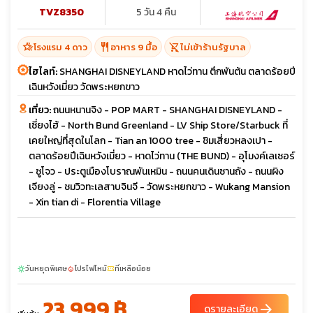
TVZ8350
5 วัน 4 คืน
hotel_class
restaurant
shopping_cart_off
โรงแรม 4 ดาว
อาหาร 9 มื้อ
ไม่เข้าร้านรัฐบาล
ไฮไลท์:
SHANGHAI DISNEYLAND หาดไว่ทาน ตึกพันต้น ตลาดร้อยปี
เฉินหวังเมี่ยว วัดพระหยกขาว
เที่ยว:
ถนนหนานจิง - POP MART - SHANGHAI DISNEYLAND -
เซี่ยงไฮ้ - North Bund Greenland - LV Ship Store/Starbuck ที่
เคยใหญ่ที่สุดในโลก - Tian an 1000 tree - ชิมเสี่ยวหลงเปา -
ตลาดร้อยปีเฉินหวังเมี่ยว - หาดไว่ทาน (THE BUND) - อุโมงค์เลเซอร์
- ซูโจว - ประตูเมืองโบราณพันเหมิน - ถนนคนเดินซานถัง - ถนนผิง
เจียงลู่ - ชมวิวทะเลสาบจินจี - วัดพระหยกขาว - Wukang Mansion
- Xin tian di - Florentia Village
วันหยุดพิเศษ
โปรไฟไหม้
ที่เหลือน้อย
sunny
local_fire_department
confirmation_number
23,999 ฿
arrow_forward
ดูรายละเอียด