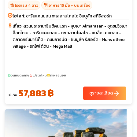
hotel_class
restaurant
โรงแรม 4 ดาว
อาหาร 13 มื้อ + บนเครื่อง
ไฮไลท์:
ชารีนแคนยอน ทะเลสาบโคลไซ ชิมบูลัก สกีรีสอร์ท
เที่ยว:
สวนประธานาธิบดีคนแรก - หุบเขา Almarasan - จุดชมวิวเขา
ค็อกโทเบ - ชารีนแคนยอน - ทะเลสาบโคลไซ - แบล็คแคนยอน -
ตลาดกรีนมาร์เก็ต - ถนนอารบัต - ชิมบูลัก รีสอร์ต - Huns ethno
village - รถไฟใต้ดิน - Mega Mall
วันหยุดพิเศษ
โปรไฟไหม้
ที่เหลือน้อย
sunny
local_fire_department
confirmation_number
57,883 ฿
arrow_forward
ดูรายละเอียด
เริ่มต้น