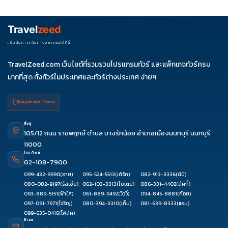
ควรดูจำนวนวัน ไฮไลต์ที่รวมจริง โรงแรม สายการบิน มื้ออาหาร และ
ช่วงราคา ไม่ควรเทียบจากราคาต่ำสุดเพียงอย่างเดียว
Travel
zeed
เริ่มต้นการเดินทางของคุณได้ที่นี่
TravelZeed.com เว็บไซต์ที่รวมรวมโปรแกรมทัวร์ และแพ็กเกจทัวร์ครบ
มากที่สุด ทั้งทัวร์ในประเทศและทัวร์ต่างประเทศ ง่ายๆ
ใบอนุญาต เลขที่ 11/08038
ที่อยู่
105/12 ถนน ราชพฤกษ์ ตำบล บางรักน้อย อำเภอเมืองนนทบุรี นนทบุรี
11000
โทรศัพท์
02-108-7900
099-432-9990
(อาย)
095-524-5513
(เติร์ก)
082-913-3336
(นินิ)
080-082-9197
(รัสเซีย)
062-103-3313
(ใบเตย)
086-331-4402
(ลัคกี้)
093-889-5151
(ฟ้าใส)
061-889-9492
(วิววี่)
094-845-8881
(ก้อย)
097-091-7971
(โจริญ)
080-394-3310
(เก็บ)
081-639-8333
(แอม)
099-635-0416
(โฟล์ค)
อีเมล