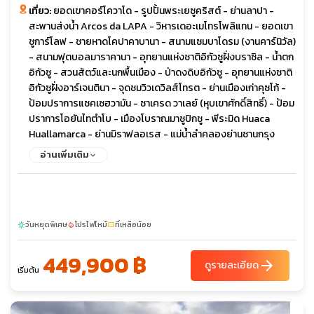
เที่ยว:
ยอดเขาคอร์โควาโด - รูปปั้นพระเยซูคริสต์ - ย่านลาปา -
สะพานส่งน้ำ Arcos da LAPA - วิหารเดอะเมโทรโพลิแทน - ยอดเขา
ชูการ์โลฟ - ชายหาดโคปาคาบานา - สนามแซมบาโดรม (งานคาร์นิวัล)
- สนามฟุตบอลมาราคานา - อุทยานแห่งชาติอิกัวซูฝั่งบราซิล - น้ำตก
อิกัวซู - สวนสัตว์และนกพื้นเมือง - ป่าดงดิบอิกัวซู - อุทยานแห่งชาติ
อิกัวซูฝั่งอาร์เจนตินา - จุดชมวิวเดวิลส์โทรต - ย่านเมืองเก่าคุซโก้ -
ป้อมปราการแซคเซฮวามัน - ซาเครด วาเลย์ (หุบเขาศักดิ์สิทธิ์) - ป้อม
ปราการโอยันไทตำโบ - เมืองโบราณมาชูปิกชู - พีระมิด Huaca
Huallamarca - ย่านมิราฟลอเรส - แม่น้ำลำคลองย่านชานกรุง
บัวโนสไอเรส - ร้านหนังสือ El Ateneo - หมู่บ้านแทงโก - ย่านโบกา
อ่านเพิ่มเติม
ดิสทริค - มหาวิหารใหญ่โรเซอแรตด้า - อุทยานป่าเลอโมด - ถนนอ
เวนิด้า เนิฟ เดอ ฮูลิโอ - ย่านพลาซ่า เดอ มาโย - ทำเนียบรัฐบาลคาซา
โรชาดา - โรงอุปรากรเดอาโตร โกลอน
วันหยุดพิเศษ
โปรไฟไหม้
ที่เหลือน้อย
sunny
local_fire_department
confirmation_number
449,900 ฿
arrow_forward
ดูรายละเอียด
เริ่มต้น