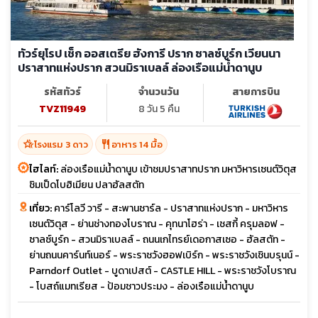
ทัวร์ยุโรป เช็ก ออสเตรีย ฮังการี ปราก ซาลซ์บูร์ก เวียนนา
ปราสาทแห่งปราก สวนมิราเบลล์ ล่องเรือแม่น้ำดานูบ
รหัสทัวร์
จำนวนวัน
สายการบิน
TVZ11949
8 วัน 5 คืน
hotel_class
restaurant
โรงแรม 3 ดาว
อาหาร 14 มื้อ
ไฮไลท์:
ล่องเรือแม่น้ำดานูบ เข้าชมปราสาทปราก มหาวิหารเซนต์วิตุส
ชิมเป็ดโบฮิเมียน ปลาฮัลสตัท
เที่ยว:
คาร์โลวี วารี - สะพานชาร์ล - ปราสาทแห่งปราก - มหาวิหาร
เซนต์วิตุส - ย่านช่างทองโบราณ - คุทนาโฮร่า - เชสกี้ ครุมลอฟ -
ซาลซ์บูร์ก - สวนมิราเบลล์ - ถนนเกไทรย์เดอกาสเซอ - ฮัลสตัท -
ย่านถนนคาร์นท์เนอร์ - พระราชวังฮอฟเบิร์ก - พระราชวังเชินบรุนน์ -
Parndorf Outlet - บูดาเปสต์ - CASTLE HILL - พระราชวังโบราณ
- โบสถ์แมทเรียส - ป้อมชาวประมง - ล่องเรือแม่น้ำดานูบ