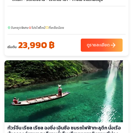
วันหยุดพิเศษ
โปรไฟไหม้
ที่เหลือน้อย
sunny
local_fire_department
confirmation_number
23,990 ฿
arrow_forward
ดูรายละเอียด
เริ่มต้น
ทัวร์จีน เรียล เรียล ฉงชิ่ง เอินซือ ชมรถไฟฟ้าทะลุตึก นั่งเรือ