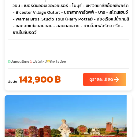
วอน - เบอร์ตันออนเดอะวอเธอร์ - ไบบูรี - มหาวิทยาลัยอ็อกซ์ฟอร์ด
- Bicester Village Outlet - ปราสาทคาร์ดิฟฟ์ - บาธ - สโตนเฮนจ์
- Warner Bros. Studio Tour (Harry Potter) - ล่องเรือแม่น้ำเทมส์
- หอคอยแห่งลอนดอน - ลอนดอนอาย - ย่านอ๊อกฟอร์ดสตรีท -
ย่านไนท์บริดจ์
วันหยุดพิเศษ
โปรไฟไหม้
ที่เหลือน้อย
sunny
local_fire_department
confirmation_number
142,900 ฿
arrow_forward
ดูรายละเอียด
เริ่มต้น