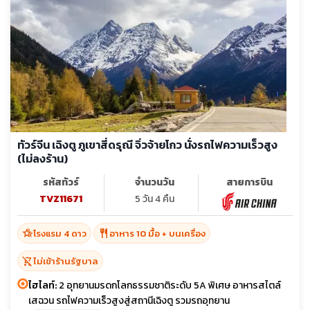
ทัวร์จีน เฉิงตู ภูเขาสี่ดรุณี จิ่วจ้ายโกว นั่งรถไฟความเร็วสูง
(ไม่ลงร้าน)
รหัสทัวร์
จำนวนวัน
สายการบิน
TVZ11671
5 วัน 4 คืน
hotel_class
restaurant
โรงแรม 4 ดาว
อาหาร 10 มื้อ + บนเครื่อง
shopping_cart_off
ไม่เข้าร้านรัฐบาล
ไฮไลท์:
2 อุทยานมรดกโลกธรรมชาติระดับ 5A พิเศษ อาหารสไตล์
เสฉวน รถไฟความเร็วสูงสู่สถานีเฉิงตู รวมรถอุทยาน