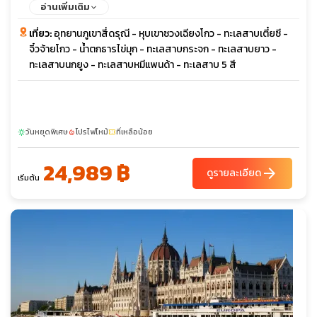
อ่านเพิ่มเติม
เที่ยว:
อุทยานภูเขาสี่ดรุณี - หุบเขาซวงเฉียงโกว - ทะเลสาบเตี๋ยซี -
จิ๋วจ้ายโกว - น้ำตกธารไข่มุก - ทะเลสาบกระจก - ทะเลสาบยาว -
ทะเลสาบนกยูง - ทะเลสาบหมีแพนด้า - ทะเลสาบ 5 สี
วันหยุดพิเศษ
โปรไฟไหม้
ที่เหลือน้อย
sunny
local_fire_department
confirmation_number
24,989 ฿
arrow_forward
ดูรายละเอียด
เริ่มต้น