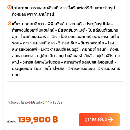
ไฮไลท์:
ชมอารามลอยฟ้าเมทีโอรา นั่งเรือเฟอร์รี่ข้ามเกาะ ถ่ายรูป
กังหันลม พักเกาะซานโตรินี
เที่ยว:
หอคอยสีขาว - พิพิธภัณฑ์โบราณคดี - ประตูหินรูปโค้ง -
กำแพงเมืองเก่าไบแซนไทน์ - มัสยิดฮัมซา เบย์ - โบสถ์เซนต์เดเมทริ
อุส - โบสถ์เซนต์จอร์จ - วิหารโฮลี มอนแนสเทอรี ออฟ เกรทเมทีโอ
รอน - อารามแห่งเมทีโอรา - วิหารอะธีนา - วิหารอพอลโล - โรง
ละครแห่งเดลฟี - มหาวิหารเซนต์แอนดรูว์ - คอคอดโครินท์ - กังหัน
ลมกลางทะเล - หมู่บ้านเอีย - หมู่บ้านอิเมอร์โรวิกลี - หมู่บ้านฟิโรสเต
ฟานี - วิหารแห่งเทพโพไซดอน - สนามกีฬาโอลิมปิกแห่งเอเธนส์ -
ประตูชัยเฮเดรียน - อะโครโพลิส - วิหารพาร์เธนอน - วิหารเอเรคเธี
ยอน
วันหยุดพิเศษ
โปรไฟไหม้
ที่เหลือน้อย
sunny
local_fire_department
confirmation_number
139,900 ฿
arrow_forward
ดูรายละเอียด
เริ่มต้น