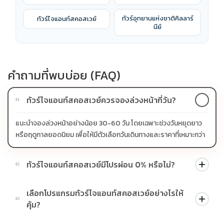
ทัวร์อุทยานแห่งชาติคิลลาร์
ทัวร์ไจแอนท์สคอสเวย์
นีย์
คำถามที่พบบ่อย (FAQ)
ทัวร์ไจแอนท์สคอสเวย์ควรจองล่วงหน้ากี่วัน?
01
แนะนำจองล่วงหน้าอย่างน้อย 30-60 วัน โดยเฉพาะช่วงวันหยุดยาว
หรือฤดูกาลยอดนิยม เพื่อให้มีตัวเลือกวันเดินทางและราคาที่เหมาะกว่า
ทัวร์ไจแอนท์สคอสเวย์มีโปรผ่อน 0% หรือไม่?
02
บางโปรแกรมมีโปรผ่อน 0% หรือโปรโมชั่นบัตรเครดิตตามเงื่อนไขที่
เลือกโปรแกรมทัวร์ไจแอนท์สคอสเวย์อย่างไรให้
บริษัทกำหนด สามารถดูสัญลักษณ์โปรโมชั่นในรายการทัวร์แต่ละ
03
คุ้ม?
รายการได้