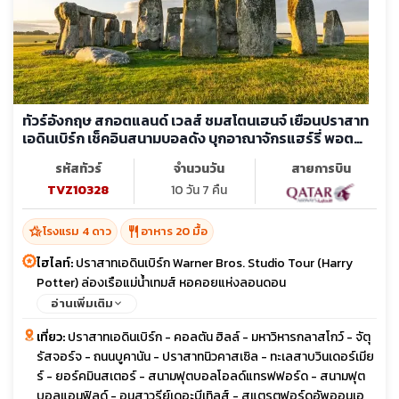
ทัวร์อังกฤษ สกอตแลนด์ เวลส์ ชมสโตนเฮนจ์ เยือนปราสาท
เอดินเบิร์ก เช็คอินสนามบอลดัง บุกอาณาจักรแฮร์รี่ พอต
เตอร์
รหัสทัวร์
จำนวนวัน
สายการบิน
TVZ10328
10 วัน 7 คืน
hotel_class
restaurant
โรงแรม 4 ดาว
อาหาร 20 มื้อ
ไฮไลท์:
ปราสาทเอดินเบิร์ก Warner Bros. Studio Tour (Harry
Potter) ล่องเรือแม่น้ำเทมส์ หอคอยแห่งลอนดอน
อ่านเพิ่มเติม
เที่ยว:
ปราสาทเอดินเบิร์ก - คอลตัน ฮิลล์ - มหาวิหารกลาสโกว์ - จัตุ
รัสจอร์จ - ถนนบูคานัน - ปราสาทนิวคาสเซิล - ทะเลสาบวินเดอร์เมีย
ร์ - ยอร์คมินสเตอร์ - สนามฟุตบอลโอลด์แทรฟฟอร์ด - สนามฟุต
บอลแอนฟิลด์ - อนุสาวรีย์เดอะบีเทิลส์ - สแตรตฟอร์ดอัพออนเอ