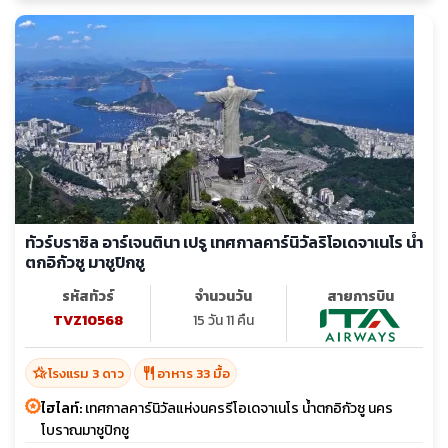
ทัวร์บราซิล อาร์เจนตินา เปรู เทศกาลคาร์นิวัลริโอเดจาเนโร น้ำ
ตกอิกัวซู มาชูปิกชู
รหัสทัวร์
จำนวนวัน
สายการบิน
TVZ10568
15 วัน 11 คืน
hotel_class
restaurant
โรงแรม 3 ดาว
อาหาร 33 มื้อ
ไฮไลท์:
เทศกาลคาร์นิวัลแห่งนครรีโอเดจาเนโร น้ำตกอิกัวซู นคร
โบราณมาชูปิกชู