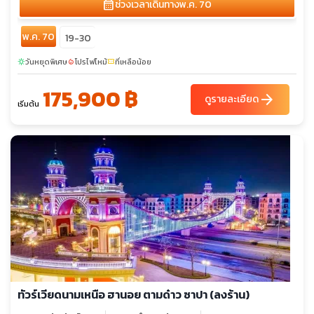
calendar_month
ช่วงเวลาเดินทาง
พ.ค. 70
พ.ค. 70
19-30
วันหยุดพิเศษ
โปรไฟไหม้
ที่เหลือน้อย
sunny
local_fire_department
confirmation_number
175,900 ฿
arrow_forward
ดูรายละเอียด
เริ่มต้น
ทัวร์เวียดนามเหนือ ฮานอย ตามด๋าว ซาปา (ลงร้าน)