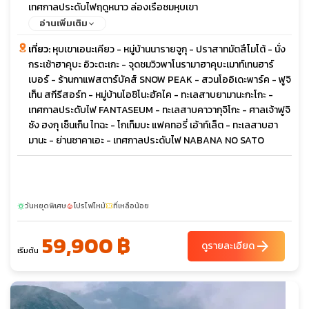
เทศกาลประดับไฟฤดูหนาว ล่องเรือชมหุบเขา
อ่านเพิ่มเติม
เที่ยว:
หุบเขาเอนะเคียว - หมู่บ้านนารายจูกุ - ปราสาทมัตสึโมโต้ - นั่ง
กระเช้าฮาคุบะ อิวะตะเกะ - จุดชมวิวพาโนรามาฮาคุบะเมาท์เทนฮาร์
เบอร์ - ร้านกาแฟสตาร์บัคส์ SNOW PEAK - สวนโออิเดะพาร์ค - ฟูจิ
เท็น สกีรีสอร์ท - หมู่บ้านโอชิโนะฮัคไค - ทะเลสาบยามานะกะโกะ -
เทศกาลประดับไฟ FANTASEUM - ทะเลสาบคาวากุจิโกะ - ศาลเจ้าฟูจิ
ซัง ฮงกุ เซ็นเก็น ไทฉะ - โกเท็มบะ แฟคทอรี่ เอ้าท์เล็ต - ทะเลสาบฮา
มานะ - ย่านซาคาเอะ - เทศกาลประดับไฟ NABANA NO SATO
วันหยุดพิเศษ
โปรไฟไหม้
ที่เหลือน้อย
sunny
local_fire_department
confirmation_number
59,900 ฿
arrow_forward
ดูรายละเอียด
เริ่มต้น