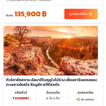
วันหยุดพิเศษ
โปรไฟไหม้
ที่เหลือน้อย
sunny
local_fire_department
confirmation_number
135,900 ฿
arrow_forward
ดูรายละเอียด
เริ่มต้น
ทัวร์คาซัคสถาน อัลมาตีในฤดูใบไม้ร่วง เยือนชารีนแคนยอน
ทะเลสาบโคลไซ ชิมบูลัก สกีรีสอร์ท
รหัสทัวร์
จำนวนวัน
สายการบิน
TVZ10997
6 วัน 4 คืน