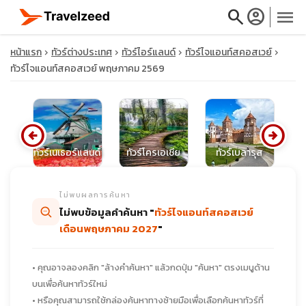
search
account_circle
menu
หน้าแรก
ทัวร์ต่างประเทศ
ทัวร์ไอร์แลนด์
ทัวร์ไจแอนท์สคอสเวย์
ทัวร์ไจแอนท์สคอสเวย์ พฤษภาคม 2569
close
arrow_circle_left
arrow_circle_right
์ไบ
ทัวร์เนเธอร์แลนด์
ทัวร์โครเอเชีย
ทัวร์เบลารุส
ท
travel_explore
ไม่พบผลการค้นหา
calendar_month
ไม่พบข้อมูลคำค้นหา "
ทัวร์ไจแอนท์สคอสเวย์
เดือนพฤษภาคม 2027
"
search
• คุณอาจลองคลิก "ล้างคำค้นหา" แล้วกดปุ่ม "ค้นหา" ตรงเมนูด้าน
บนเพื่อค้นหาทัวร์ใหม่
• หรือคุณสามารถใช้กล่องค้นหาทางซ้ายมือเพื่อเลือกค้นหาทัวร์ที่