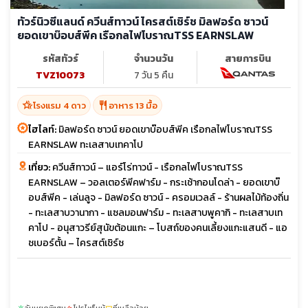
ทัวร์นิวซีแลนด์ ควีนส์ทาวน์ ไครสต์เชิร์ช มิลฟอร์ด ซาวน์
ยอดเขาบ๊อบส์พีค เรือกลไฟโบราณTSS EARNSLAW
รหัสทัวร์
จำนวนวัน
สายการบิน
TVZ10073
7 วัน 5 คืน
hotel_class
restaurant
โรงแรม 4 ดาว
อาหาร 13 มื้อ
ไฮไลท์:
มิลฟอร์ด ซาวน์ ยอดเขาบ๊อบส์พีค เรือกลไฟโบราณTSS
EARNSLAW ทะเลสาบเทคาโป
เที่ยว:
ควีนส์ทาวน์ – แอร์โร่ทาวน์ - เรือกลไฟโบราณTSS
EARNSLAW – วอลเตอร์พีคฟาร์ม - กระเช้ากอนโดล่า - ยอดเขาบ๊
อบส์พีค - เล่นลูจ - มิลฟอร์ด ซาวน์ - ครอมเวลล์ - ร้านผลไม้ท้องถิ่น
- ทะเลสาบวานากา - แซลมอนฟาร์ม - ทะเลสาบพูคากิ - ทะเลสาบเท
คาโป - อนุสาวรีย์สุนัขต้อนแกะ – โบสถ์ของคนเลี้ยงแกะแสนดี - แอ
ชเบอร์ตั้น – ไครสต์เชิร์ช