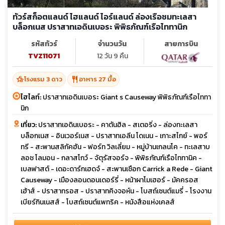
ทัวร์สก็อตแลนด์ ไฮแลนด์ ไอร์แลนด์ ล่องเรือชมทะเลสา
บล็อกเนส ปราสาทเอดินเบอระ พิพิธภัณฑ์เรือไททานิก
รหัสทัวร์
จำนวนวัน
สายการบิน
TVZ11071
12 วัน 9 คืน
hotel_class
restaurant
โรงแรม 3 ดาว
อาหาร 27 มื้อ
ไฮไลท์:
ปราสาทเอดินเบอระ Giant s Causeway พิพิธภัณฑ์เรือไททา
นิก
เที่ยว:
ปราสาทเอดินเบอระ - คาตันฮิล - สเตอริ่ง - ล่องทะเลสา
บล็อกเนส - อินเวอร์เนส - ปราสาทเอลีน โดเนน - เกาะสไกย์ - พอร์
ทรี - สะพานสลิกัคฮัน - ฟอร์ท วิลเลี่ยม - หมู่บ้านเกลนโค - ทะเลสาบ
ลอช โลมอน - กลาสโกว์ - จัตุรัสจอร์จ - พิพิธภัณฑ์เรือไททานิค -
เบลฟาสต์ - เดอะดาร์กเฮดจ์ - สะพานเชือก Carrick a Rede - Giant
Causeway - เมืองลอนดอนเดอร์รี่ - หน้าผาโมเฮอร์ - มัคครอส
เฮ้าส์ - ปราสาทรอส - ปราสาทคิงจอห์น - โบสถ์เซนต์แมรี่ - โรงงาน
เบียร์กินเนสส์ - โบสถ์เซนต์แพทริค - หนังสือแห่งเคลส์