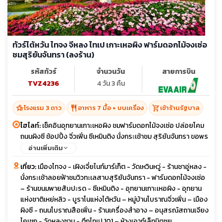
ทัวร์ไต้หวัน ไทจง จีหลง ไทเป เกาะเหอผิง ฟาร์มดอกไม้จงเซ่อ
ชมสุริยันจันทรา (ลงร้าน)
รหัสทัวร์
จำนวนวัน
สายการบิน
TVZ4236
4 วัน 3 คืน
hotel_class
restaurant
shopping_cart
โรงแรม 3 ดาว
อาหาร 7 มื้อ + บนเครื่อง
เข้าร้านรัฐบาล
ไฮไลท์:
เช็คอินอุทยานเกาะเหอผิง ชมฟาร์มดอกไม้จงเซ่อ ปล่อยโคม
ถนนผิงซี ช้อปปิ้ง จิ่วเฟิ่น ซีเหมินติง นั่งกระเช้าชม สุริยันจันทรา ขอพร
ความรักวัดหลงซาน เมนูพิเศษ เสี่ยวหลงเปา และ บุฟเฟ่ต์ชาบูไต้หวัน
อ่านเพิ่มเติม
พักซีเหมินติง 2 คืน
เที่ยว:
เมืองไทจง - เฝิงเจี่ยไนท์มาร์เก็ต - วัดเหวินหวู่ - ร้านชาอู่หลง -
นั่งกระเช้าลอยฟ้าชมวิวทะเลสาบสุริยันจันทรา - ฟาร์มดอกไม้จงเซ่อ
– ร้านขนมพายสับปะรด - ซีเหมินติง - อุทยานเกาะเหอผิง - อุทยาน
แห่งชาติเหย่หลิว - บูราโนแห่งไต้หวัน – หมู่บ้านโบราณจิ่วเฟิ่น – เมือง
ผิงซี - ถนนโบราณสือเฟิ่น - ร้านเครื่องสำอาง – อนุสรณ์สถานเจียง
ไคเชก - วัดหลงซาน - ตึกไทเป 101 – ห้างเอาท์เล็ทมิตซุย