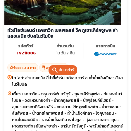
ทัวร์ไอซ์แลนด์ เรคยาวิก เซลฟอสส์ วิค ภูเขาเคิร์กจูเฟล ล่า
แสงเหนือ ขับสโนว์โมบิล
รหัสทัวร์
จำนวนวัน
สายการบิน
TVZ11006
10 วัน 7 คืน
hotel_class
restaurant
โรงแรม 3 ดาว
อาหาร 21 มื้อ
search
ค้นหาทัวร์
ไฮไลท์:
ล่าแสงเหนือ ขี่ม้าที่ฟาร์มเอด์เฮสตาร์ ชมถ้ำน้ำแข็งคัทลา ขับส
โนว์โมบิล
เที่ยว:
เรคยาวิค - กรุนดาร์ฟยอร์ดูร์ - ภูเขาเคิร์กจูเฟล - ขับรถสโนว์
โมบิล - วงแหวนทองคำ - น้ำตกกูลฟอสส์ - น้ำพุร้อนกีย์เซอร์ -
อุทยานแห่งชาติธิงเวลลีร์ - ทะเลสาบ Pingvallavatn - น้ำตกเซลยา
ลันส์ฟอส - น้ำตกสโกกาฟอสส์ - ถ้ำน้ำแข็งคัทลา - โจคูซาลอน -
หาดไดมอนด์บีช - ธารน้ำแข็งสกีดาราโจกูล - ทุ่งลาวาเอลดราอุน -
หาดทรายดำเรย์นิสฟายาร่า - อาร์นาร์ดรังกูร์ - ฟาร์มม้าเอด์เฮสตาร์