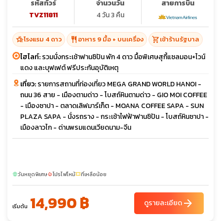
รหัสทัวร์
จำนวนวัน
สายการบิน
TVZ11811
4 วัน 3 คืน
hotel_class
restaurant
shopping_cart
โรงแรม 4 ดาว
อาหาร 9 มื้อ + บนเครื่อง
เข้าร้านรัฐบาล
ไฮไลท์:
รวมนั่งกระเช้าฟานซิปัน พัก 4 ดาว มื้อพิเศษสุกี้แซลมอน+ไวน์
แดง และบุฟเฟต์ ฟรีประกันอุบัติเหตุ
เที่ยว:
รายการสถานที่ท่องเที่ยว MEGA GRAND WORLD HANOI -
ถนน 36 สาย - เมืองตามด่าว - โบสถ์หินตามด่าว - GIO MOI COFFEE
- เมืองซาปา - ตลาดเลิฟมาร์เก็ต - MOANA COFFEE SAPA - SUN
PLAZA SAPA - นั่งรถราง - กระเช้าไฟฟ้าฟานซิปัน - โบสถ์หินซาปา -
เมืองลาวไก - ด่านพรมแดนเวียดนาม-จีน
วันหยุดพิเศษ
โปรไฟไหม้
ที่เหลือน้อย
sunny
local_fire_department
confirmation_number
14,990 ฿
arrow_forward
ดูรายละเอียด
เริ่มต้น