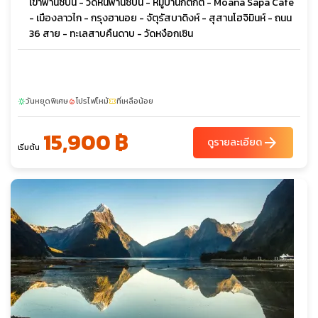
เขาฟานซีปัน - วัดหินฟานซีปัน - หมู่บ้านก๊ตก๊ต - Moana Sapa Cafe
- เมืองลาวไก - กรุงฮานอย - จัตุรัสบาดิงห์ - สุสานโฮจิมินห์ - ถนน
36 สาย - ทะเลสาบคืนดาบ - วัดหงือกเซิน
วันหยุดพิเศษ
โปรไฟไหม้
ที่เหลือน้อย
sunny
local_fire_department
confirmation_number
15,900 ฿
arrow_forward
ดูรายละเอียด
เริ่มต้น