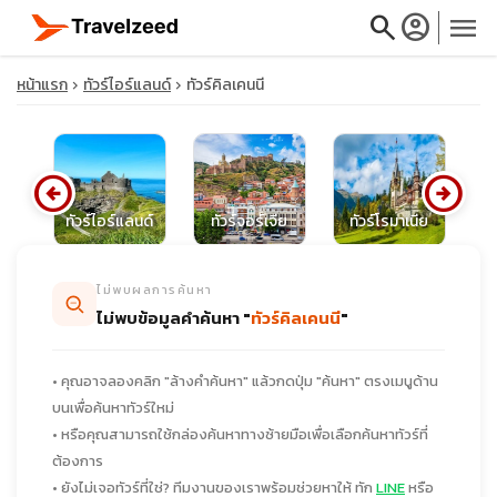
search
account_circle
menu
หน้าแรก
ทัวร์ไอร์แลนด์
ทัวร์คิลเคนนี
arrow_circle_left
arrow_circle_right
close
ีย
ทัวร์ไอร์แลนด์
ทัวร์จอร์เจีย
ทัวร์โรมาเนีย
travel_explore
ไม่พบผลการค้นหา
ไม่พบข้อมูลคำค้นหา "
ทัวร์คิลเคนนี
"
calendar_month
• คุณอาจลองคลิก "ล้างคำค้นหา" แล้วกดปุ่ม "ค้นหา" ตรงเมนูด้าน
search
บนเพื่อค้นหาทัวร์ใหม่
• หรือคุณสามารถใช้กล่องค้นหาทางซ้ายมือเพื่อเลือกค้นหาทัวร์ที่
ต้องการ
• ยังไม่เจอทัวร์ที่ใช่? ทีมงานของเราพร้อมช่วยหาให้ ทัก
LINE
หรือ