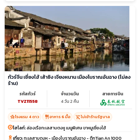
ทัวร์จีน เซี่ยงไฮ้ เส้าซิง เจียงหนาน เมืองโบราณอันฉาง (ไม่ลง
ร้าน)
รหัสทัวร์
จำนวนวัน
สายการบิน
TVZ11558
4 วัน 2 คืน
hotel_class
restaurant
shopping_cart_off
โรงแรม 4 ดาว
อาหาร 6 มื้อ
ไม่เข้าร้านรัฐบาล
ไฮไลท์:
ล่องเรือทะเลสาบตงหู เมนูพิเศษ ขาหมูเซี่ยงไฮ้
เที่ยว:
ทะเลสาบตงหู - เมืองโบราณอันฉาง - ตึกTian An 1000