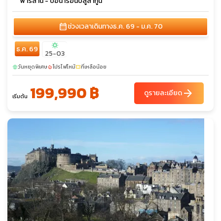
พาร์ลาน - บ่อน้ำร้อนบลูลากูน
calendar_month
ช่วงเวลาเดินทาง
ธ.ค. 69 - ม.ค. 70
sunny
ธ.ค. 69
25-03
วันหยุดพิเศษ
โปรไฟไหม้
ที่เหลือน้อย
sunny
local_fire_department
confirmation_number
199,990 ฿
arrow_forward
ดูรายละเอียด
เริ่มต้น