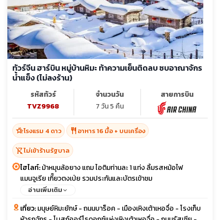
ทัวร์จีน ฮาร์บิน หมู่บ้านหิมะ ท้าความเย็นติดลบ ซบอาณาจักร
น้ำแข็ง (ไม่ลงร้าน)
รหัสทัวร์
จำนวนวัน
สายการบิน
TVZ9968
7 วัน 5 คืน
hotel_class
restaurant
โรงแรม 4 ดาว
อาหาร 16 มื้อ + บนเครื่อง
shopping_cart_off
ไม่เข้าร้านรัฐบาล
ไฮไลท์:
ม้าหมุนล้อยาง แถม ไอติมท่านละ 1 แท่ง ลิ้มรสหม้อไฟ
แมนจูเรีย เกี๊ยวตงเป่ย รวมประกันและบัตรเข้าชม
อ่านเพิ่มเติม
เที่ยว:
มนุษย์หิมะยักษ์ - ถนนบาร็อค - เมืองเหิงเต้าเหอจื่อ - โรงเก็บ
หัวรถจักร - โบสถ์ออร์โธดอกซ์แห่งเหิงเต้าเหอจื่อ - ถนนรัสเซีย -