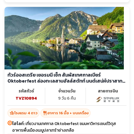
ทัวร์ออสเตรีย เยอรมนี เช็ก สัมผัสเทศกาลเบียร์
Oktoberfest ล่องทะเลสาบฮัลล์สตัทท์ มนต์เสน่ห์ปราสาท
โบราณปราก
รหัสทัวร์
จำนวนวัน
สายการบิน
TVZ10894
9 วัน 6 คืน
hotel_class
restaurant
โรงแรม 4 ดาว
อาหาร 16 มื้อ + บนเครื่อง
ไฮไลท์:
เที่ยวงานเทศกาล Oktoberfest ชมมหาวิหารเซนต์วิตุส
อาหารพื้นเมืองเมนูปลาเทร้าย่างเกลือ