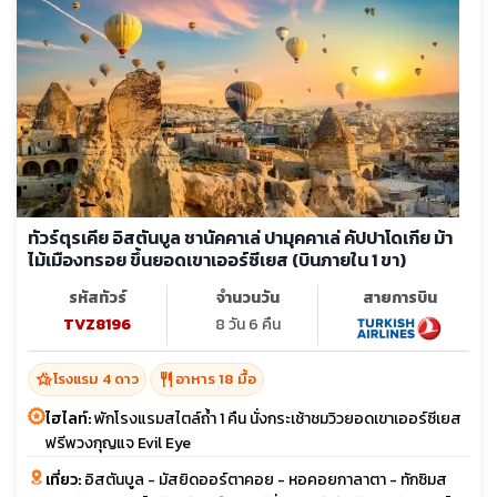
ทัวร์ตุรเคีย อิสตันบูล ชานัคคาเล่ ปามุคคาเล่ คัปปาโดเกีย ม้า
ไม้เมืองทรอย ขึ้นยอดเขาเออร์ซีเยส (บินภายใน 1 ขา)
รหัสทัวร์
จำนวนวัน
สายการบิน
TVZ8196
8 วัน 6 คืน
hotel_class
restaurant
โรงแรม 4 ดาว
อาหาร 18 มื้อ
ไฮไลท์:
พักโรงแรมสไตล์ถ้ำ 1 คืน นั่งกระเช้าชมวิวยอดเขาเออร์ซีเยส
ฟรีพวงกุญแจ Evil Eye
เที่ยว:
อิสตันบูล - มัสยิดออร์ตาคอย - หอคอยกาลาตา - ทักซิมส