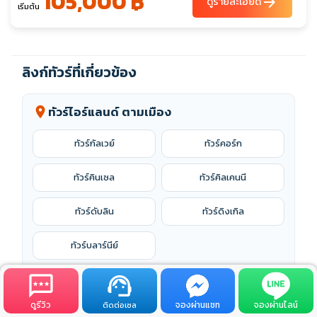
105,000 ฿
arrow_forward
ดูรายละเอียด
เริ่มต้น
ม.ค. 70
02-08
ลิงก์ทัวร์ที่เกี่ยวข้อง
ทัวร์ไอร์แลนด์ ตามเมือง
location_on
ทัวร์กัลเวย์
ทัวร์คอร์ก
ทัวร์คินเซล
ทัวร์คิลเคนนี
ทัวร์ดับลิน
ทัวร์ดิงเกิล
ทัวร์บลาร์นีย์
ทัวร์ไอร์แลนด์ ตามสถานที่
location_on
ดูรีวิว
จองผ่านแชท
จองผ่านไลน์
ติดต่อเซล