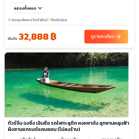
ก.พ. 70
keyboard_arrow_down
03-07
10-14
18-22
24-28
27-03
แสดงทั้งหมด
sunny
มี.ค. 70
วันหยุดพิเศษ
02-06
โปรไฟไหม้
ที่เหลือน้อย
sunny
local_fire_department
confirmation_number
03-07
32,888 ฿
arrow_forward
ดูรายละเอียด
เริ่มต้น
ทัวร์จีน ฉงชิ่ง เอินซือ รถไฟทะลุตึก หงหยาต้ง อุทยานหลุมฟ้า
ผิงซานแกรนด์แคนยอน (ไม่ลงร้าน)