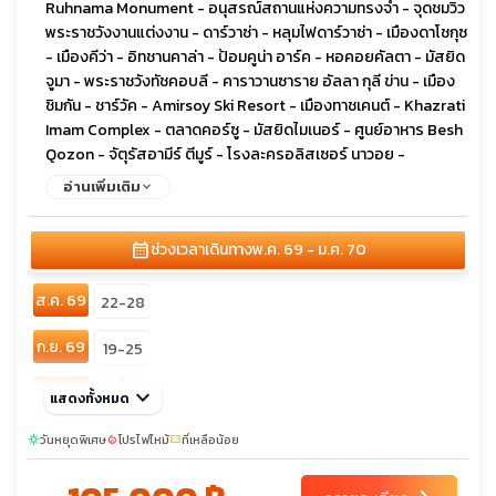
Ruhnama Monument - อนุสรณ์สถานแห่งความทรงจำ - จุดชมวิว
พระราชวังงานแต่งงาน - ดาร์วาซ่า - หลุมไฟดาร์วาซ่า - เมืองดาโชกุซ
- เมืองคีว่า - อิทชานคาล่า - ป้อมคูน่า อาร์ค - หอคอยคัลตา - มัสยิด
จูมา - พระราชวังทัชคอบลี - คาราวานซาราย อัลลา กุลี ข่าน - เมือง
ชิมกัน - ชาร์วัค - Amirsoy Ski Resort - เมืองทาชเคนต์ - Khazrati
Imam Complex - ตลาดคอร์ซู - มัสยิดไมเนอร์ - ศูนย์อาหาร Besh
Qozon - จัตุรัสอามีร์ ตีมูร์ - โรงละครอลิสเซอร์ นาวอย -
พระราชวังโรมานอฟ (ชมภายนอก) - จัตุรัสเสรีภาพ - Memorial
อ่านเพิ่มเติม
Square
calendar_month
ช่วงเวลาเดินทาง
พ.ค. 69 - ม.ค. 70
ส.ค. 69
22-28
ก.ย. 69
19-25
sunny
ต.ค. 69
keyboard_arrow_down
แสดงทั้งหมด
17-23
พ.ย. 69
วันหยุดพิเศษ
14-20
โปรไฟไหม้
ที่เหลือน้อย
sunny
local_fire_department
confirmation_number
sunny
sunny
ธ.ค. 69
05-11
26-01