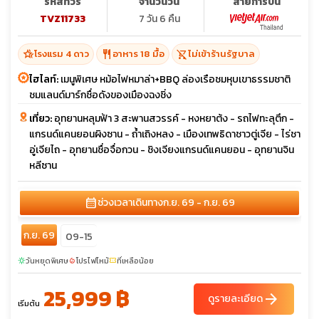
รหัสทัวร์
จำนวนวัน
สายการบิน
TVZ11733
7 วัน 6 คืน
hotel_class
restaurant
shopping_cart_off
โรงแรม 4 ดาว
อาหาร 18 มื้อ
ไม่เข้าร้านรัฐบาล
ไฮไลท์:
เมนูพิเศษ หม้อไฟหมาล่า+BBQ ล่องเรือชมหุบเขาธรรมชาติ
ชมแลนด์มาร์กชื่อดังของเมืองฉงชิ่ง
เที่ยว:
อุทยานหลุมฟ้า 3 สะพานสวรรค์ - หงหยาต้ง - รถไฟทะลุตึก -
แกรนด์แคนยอนผิงซาน - ถ้ำเถิงหลง - เมืองเทพธิดาชาวตู่เจีย - ไร่ชา
อู่เจียไถ - อุทยานชื่อจื่อกวน - ชิงเจียงแกรนด์แคนยอน - อุทยานจิน
หลีซาน
calendar_month
ช่วงเวลาเดินทาง
ก.ย. 69 - ก.ย. 69
ก.ย. 69
09-15
วันหยุดพิเศษ
โปรไฟไหม้
ที่เหลือน้อย
sunny
local_fire_department
confirmation_number
25,999 ฿
arrow_forward
ดูรายละเอียด
เริ่มต้น