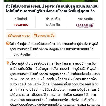
ทัวร์ยุโรป อิตาลี เยอรมนี ออสเตรีย อินส์บรูค มิวนิค บริกเซน
โดโลไมท์ ทะเลสาบมิซูริน่า นั่งกระเช้าลอยฟ้าขึ้นสู่ จุดชมวิว
รหัสทัวร์
จำนวนวัน
สายการบิน
TVZ9450
8 วัน 5 คืน
hotel_class
restaurant
โรงแรม 4 ดาว
อาหาร 16 มื้อ
ไฮไลท์:
หมู่บ้านโอเบอร์อัมเมอร์เกา หลังคาทองคำ หมู่บ้านวัล ดิ ฟุนส์
จุดชมวิวบริเวณโบสถ์ Santa Magdalena มหาวิหารบริกเซน นั่ง
กระเช้าลอยฟ้า ชมวิว แอล์ป เดอ ซุสซิ กระเช้าลอยฟ้าขึ้นสู่ จุดชมวิว
อ่านเพิ่มเติม
แอล์ป ดิ ซิซีดา ทะเลสาบเบรียซ ทะเลสาบมิชูริน่า สะพานถอนหายใจ
เที่ยว:
หมู่บ้านโอเบอร์อัมเมอร์เกา - โบสถ์ เอททาล แอบบี - การ์มิช-
ล่องเรือกอนโดล่า ท่าเรือตรอนเคโต้ ปาลาโซซเดอิเทรเซนโต
พาร์เทนเคียร์เซิน – อินส์บรูก – หลังคาทองคำ - หมู่บ้านวัล ดิ ฟุนส์ -
จุดชมวิวบริเวณโบสถ์ Santa Magdalena - โบสถ์เซนต์จอห์น - บริก
เซน - มหาวิหารบริกเซน - โบลซาโน - โอร์ทิเซย์ - นั่งกระเช้าลอยฟ้า
ชมวิว แอล์ป เดอ ซุสซิ - นั่งกระเช้าลอยฟ้าขึ้นสู่ จุดชมวิวแอล์ป ดิ ซิซี
ดา - ทะเลสาบเบรียซ - กอร์ตีนา ดัมเปซโซ - ทะเลสาบมิชูริน่า - เตร ซิ
เม่ ดิ ลาวาเรโด - เมืองเทรวิโซ - เมสเต - ท่าเรือตรอนเคตโต้ - เกาะ
เวนิส - สะพานถอนหายใจ - โบสถ์เซนตมาร์ค - จัตุรัสเซนต์มาร์ค -
ล่องเรือกอนโดล่า - ท่าเรือตรอนเคโต้ - Designer Outlet Noventa