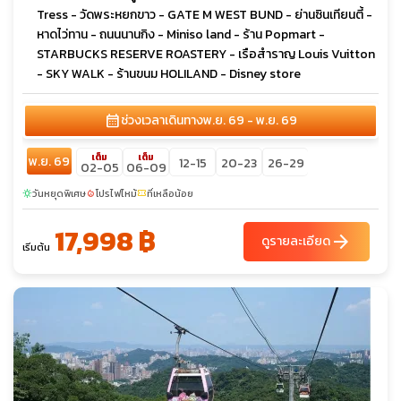
Tress - วัดพระหยกขาว - GATE M WEST BUND - ย่านซินเทียนตี้ -
หาดไว่ทาน - ถนนนานกิง - Miniso land - ร้าน Popmart -
STARBUCKS RESERVE ROASTERY - เรือสำราญ Louis Vuitton
- SKY WALK - ร้านขนม HOLILAND - Disney store
calendar_month
ช่วงเวลาเดินทาง
พ.ย. 69 - พ.ย. 69
เต็ม
เต็ม
พ.ย. 69
12-15
20-23
26-29
02-05
06-09
วันหยุดพิเศษ
โปรไฟไหม้
ที่เหลือน้อย
sunny
local_fire_department
confirmation_number
17,998 ฿
arrow_forward
ดูรายละเอียด
เริ่มต้น