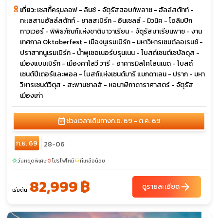
เที่ยว:
เชสกี้ครุมลอฟ - ลินซ์ - จัตุรัสฮอบท์พลาซ - ฮัลล์สตัทท์ -
ทะเลสาบฮัลล์สตัทท์ - ซาลสเบิร์ก - อินเซลล์ - มิวนิค - โอลิมปิก
ทาวเวอร์ - พิพิธภัณฑ์แห่งชาติบาวาเรียน - จัตุรัสมาเรียนพาซ - งาน
เทศกาล Oktoberfest - เมืองนูเรมเบิร์ก - มหาวิหารเซนต์ลอเรนซ์ -
ปราสาทนูเรมเบิร์ก - น้ำพุเซอเนอร์บรุนเนน - โบสถ์เซนต์เซบัลดุส -
เมืองแบมเบิร์ก - เมืองคาโลวี วารี - อาคารมิลโคโลนเนด - โบสถ์
เซนต์ปีเตอร์และพอล - โบสถ์แห่งเซนต์มารี แมกดาเลน - ปราก - มหา
วิหารเซนต์วิตุส - สะพานชาลส์ - หอนาฬิกาดาราศาสตร์ - จัตุรัส
เมืองเก่า
calendar_month
ช่วงเวลาเดินทาง
ก.ย. 69 - ต.ค. 69
ก.ย. 69
28-06
วันหยุดพิเศษ
โปรไฟไหม้
ที่เหลือน้อย
sunny
local_fire_department
confirmation_number
82,999 ฿
arrow_forward
ดูรายละเอียด
เริ่มต้น