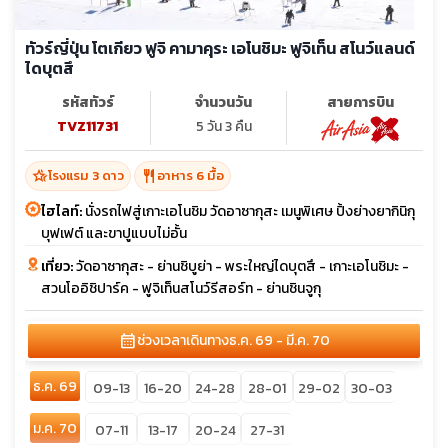
ทัวร์ญี่ปุ่น โตเกียว ฟูจิ คามาคุระ เอโนชิมะ ฟูจิเท็น สโนว์แลนด์
ไดบุตสึ
รหัสทัวร์
จำนวนวัน
สายการบิน
TVZ11731
5 วัน 3 คืน
hotel_class
restaurant
โรงแรม 3 ดาว
อาหาร 6 มื้อ
ไฮไลท์:
นั่งรถไฟสู่เกาะเอโนชิม วัดอาซากุสะ เมนูพิเศษ ปิ้งย่างยากินิกุ
บุฟเฟต์ และขาปูแบบไม่อั้น
เที่ยว:
วัดอาซากุสะ - ย่านชิบูย่า - พระใหญ่ไดบุตสึ - เกาะเอโนชิมะ -
สวนโออิชิปาร์ค - ฟูจิเท็นสโนว์รีสอร์ท - ย่านชินจูกุ
calendar_month
ช่วงเวลาเดินทาง
ธ.ค. 69 - มี.ค. 70
ธ.ค. 69
09-13
16-20
24-28
28-01
29-02
30-03
ม.ค. 70
07-11
13-17
20-24
27-31