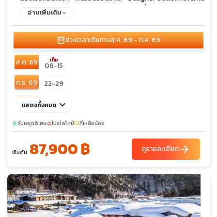
di Piave - เทรวิโซ - ปาลาโซซเดอิเทรเซนโต - น้ำพุแห่งหน้าอก
อ่านเพิ่มเติม
calendar_month
ช่วงเวลาเดินทาง
ส.ค. 69 - ต.ค. 69
เต็ม
ส.ค. 69
08-15
ก.ย. 69
22-29
ต.ค. 69
keyboard_arrow_down
10-17
18-25
แสดงทั้งหมด
วันหยุดพิเศษ
โปรไฟไหม้
ที่เหลือน้อย
sunny
local_fire_department
confirmation_number
87,900 ฿
arrow_forward
ดูรายละเอียด
เริ่มต้น