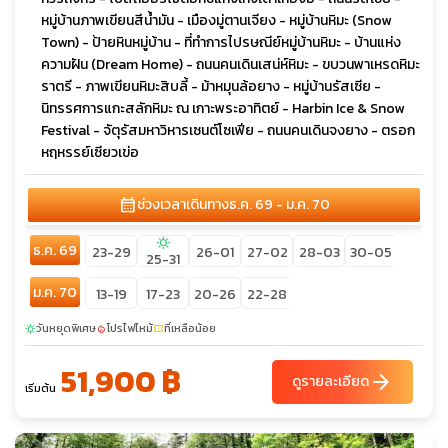
หมู่บ้านภาพเขียนสีน้ำมัน - เมืองมู่ตานเจียง - หมู่บ้านหิมะ (Snow
Town) - ป้ายหินหมู่บ้าน - ที่ทำการไปรษณีย์หมู่บ้านหิมะ - บ้านแห่ง
ความฝัน (Dream Home) - ถนนคนเดินเสน่ห์หิมะ - ขบวนพาเหรดหิมะ
ราตรี - ภาพเขียนหิมะสิบลี้ - ม้าหมุนล้อยาง - หมู่บ้านรัสเซีย -
นิทรรศการแกะสลักหิมะ ณ เกาะพระอาทิตย์ - Harbin Ice & Snow
Festival - จัตุรัสมหาวิหารเซนต์โซเฟีย - ถนนคนเดินจงยาง - ตรอก
หฤหรรย์เซียวเข่อ
calendar_month
ช่วงเวลาเดินทาง
ธ.ค. 69 - ม.ค. 70
sunny
ธ.ค. 69
23-29
26-01
27-02
28-03
30-05
25-31
ม.ค. 70
13-19
17-23
20-26
22-28
วันหยุดพิเศษ
โปรไฟไหม้
ที่เหลือน้อย
sunny
local_fire_department
confirmation_number
51,900 ฿
arrow_forward
ดูรายละเอียด
เริ่มต้น