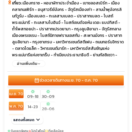
เที่ยว:
เมืองกราซ - หอนาฬิกาประจำเมือง - เขาชลอสเบิร์ก - เมือง
คลาเกนเฟิร์ท - อนุสาวรีย์มังกร - จัตุรัสเมืองเก่า - ลานน้ำพุมังกรลิ
นท์วูร์ม - เมืองเบลด - ทะเลสาบเบลด - ปราสาทเบลด - โบสถ์
พระแม่มารี - ทะเลสาบโบฮินจ์ - โบสถ์เซนต์จอห์น เดอะ แบปทิสต์ -
ถ้ำโพสทอยน่า - ปราสาทเปรดยามา - กรุงลูบลิยานา - จัตุรัสกลาง
เมืองเพรเซเรน - โบสถ์นิกายฟรานเซสกัน - สะพานมังกร - ปราสาท
ลูบลิยานา - กรุงซาเกรบ - มหาวิหารเซนต์สตีเฟน - ถนนกอร์นจิกราด
- ตลาดโดแล็ค - วิหารเซนต์มาร์ก - มหาวิหารอัสสัมชัญแห่ง
พระแม่มารีแห่งซาเกร็บ - ทำเนียบประธานาธิบดี - ย่านกัลซิเซวา -
อุทยานแห่งชาติพลิตวิเซ่ - ทะเลสาบเจเซโร โคซจัก - เมืองซาดาร์ -
อ่านเพิ่มเติม
ออร์แกนทะเล - ลานสวัสดีพระอาทิตย์ - เมืองสปลิท - ศาลาว่าการ
เมือง - พระราชวังดิโอคลีเชี่ยน - จัตุรัสประชาชน - รูปปั้น Gregory
calendar_month
ช่วงเวลาเดินทาง
เม.ย. 70 - ต.ค. 70
of Nin - เมืองมอสตาร์ - สะพานเก่าเมืองโมสตาร์ - เมืองบลากาย -
อารามเดอร์วิช บลากาย เทคิยา - เมืองดูบรอฟนิก - THE
sunny
sunny
เม.ย. 70
CATHEDRAL TREASURY - หอนาฬิกาโบราณ - พระราชวังเรค
09-18
30-09
เตอร์ - สปอนซา พาเลส - กำแพงเมืองดูบรอฟนิก - ยอดเขาเซิร์ด -
sunny
พ.ค. 70
Outlet Parndorf
14-23
28-06
ก.ย. 70
keyboard_arrow_down
17-26
แสดงทั้งหมด
ต.ค. 70
วันหยุดพิเศษ
08-17
โปรไฟไหม้
16-25
ที่เหลือน้อย
sunny
local_fire_department
confirmation_number