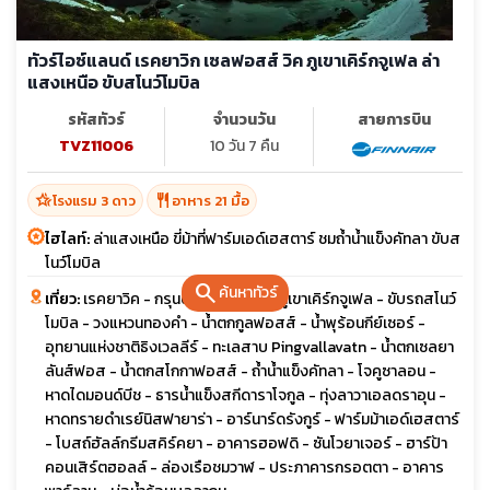
ทัวร์ไอซ์แลนด์ เรคยาวิก เซลฟอสส์ วิค ภูเขาเคิร์กจูเฟล ล่า
แสงเหนือ ขับสโนว์โมบิล
รหัสทัวร์
จำนวนวัน
สายการบิน
TVZ11006
10 วัน 7 คืน
hotel_class
restaurant
โรงแรม 3 ดาว
อาหาร 21 มื้อ
ไฮไลท์:
ล่าแสงเหนือ ขี่ม้าที่ฟาร์มเอด์เฮสตาร์ ชมถ้ำน้ำแข็งคัทลา ขับส
โนว์โมบิล
search
ค้นหาทัวร์
เที่ยว:
เรคยาวิค - กรุนดาร์ฟยอร์ดูร์ - ภูเขาเคิร์กจูเฟล - ขับรถสโนว์
โมบิล - วงแหวนทองคำ - น้ำตกกูลฟอสส์ - น้ำพุร้อนกีย์เซอร์ -
อุทยานแห่งชาติธิงเวลลีร์ - ทะเลสาบ Pingvallavatn - น้ำตกเซลยา
ลันส์ฟอส - น้ำตกสโกกาฟอสส์ - ถ้ำน้ำแข็งคัทลา - โจคูซาลอน -
หาดไดมอนด์บีช - ธารน้ำแข็งสกีดาราโจกูล - ทุ่งลาวาเอลดราอุน -
หาดทรายดำเรย์นิสฟายาร่า - อาร์นาร์ดรังกูร์ - ฟาร์มม้าเอด์เฮสตาร์
- โบสถ์ฮัลล์กรีมสคิร์คยา - อาคารฮอฟดิ - ซันโวยาเจอร์ - ฮาร์ป้า
คอนเสิร์ตฮอลล์ - ล่องเรือชมวาฬ - ประภาคารกรอตตา - อาคาร