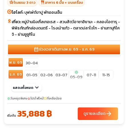
hotel_class
restaurant
โรงแรม 3 ดาว
อาหาร 6 มื้อ + บนเครื่อง
ไฮไลท์:
บุฟเฟ่ต์ขาปู พักออนเซ็น
เที่ยว:
หมู่บ้านนิงเกิ้ลเทอเรส - สวนสัตว์อาซาฮิยามะ - คลองโอตารุ -
พิพิธภัณฑ์กล่องดนตรี - โรงเป่าแก้ว - ตลาดปลาโจไก - ย่านทานุกิโค
จิ - ย่านซูซูกิโน
calendar_month
ช่วงเวลาเดินทาง
พ.ย. 69 - ธ.ค. 69
พ.ย. 69
30-04
sunny
ธ.ค. 69
01-05
02-06
03-07
07-11
11-15
05-09
12-16
keyboard_arrow_down
แสดงทั้งหมด
วันหยุดพิเศษ
โปรไฟไหม้
ที่เหลือน้อย
sunny
local_fire_department
confirmation_number
35,888 ฿
arrow_forward
ดูรายละเอียด
เริ่มต้น