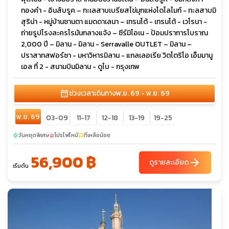
ทองคำ - อินส์บรูค – ทะเลสาบเบรียสไข่มุกแห่งโดโลไมท์ - ทะลสาบมิ
สุริน่า - หมู่บ้านซานตา แมดดาเลนา – เทรนโต้ - เทรนโต้ - เวโรนา -
ถ่ายรูปโรงละครโรมันกลางแจ้ง – ซีร์มิโอเน - ป้อมปราการโบราณ
2,000 ปี – มิลาน - มิลาน - Serravalle OUTLET – มิลาน –
ปราสาทสฟอร์ซา - มหาวิหารมิลาน - แกลเลอเรีย วิตโตริโอ เอ็มมานู
เอล ที่ 2 - สนามบินมิลาน - ดูไบ - กรุงเทพ
calendar_month
ช่วงเวลาเดินทาง
พ.ย. 69 - พ.ย. 69
พ.ย. 69
03-09
11-17
12-18
13-19
19-25
วันหยุดพิเศษ
โปรไฟไหม้
ที่เหลือน้อย
sunny
local_fire_department
confirmation_number
56,900 ฿
arrow_forward
ดูรายละเอียด
เริ่มต้น