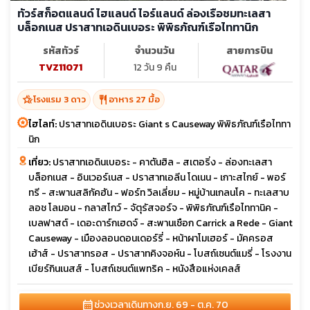
ทัวร์สก็อตแลนด์ ไฮแลนด์ ไอร์แลนด์ ล่องเรือชมทะเลสา
บล็อกเนส ปราสาทเอดินเบอระ พิพิธภัณฑ์เรือไททานิก
รหัสทัวร์
จำนวนวัน
สายการบิน
TVZ11071
12 วัน 9 คืน
hotel_class
restaurant
โรงแรม 3 ดาว
อาหาร 27 มื้อ
ไฮไลท์:
ปราสาทเอดินเบอระ Giant s Causeway พิพิธภัณฑ์เรือไททา
นิก
เที่ยว:
ปราสาทเอดินเบอระ - คาตันฮิล - สเตอริ่ง - ล่องทะเลสา
บล็อกเนส - อินเวอร์เนส - ปราสาทเอลีน โดเนน - เกาะสไกย์ - พอร์
ทรี - สะพานสลิกัคฮัน - ฟอร์ท วิลเลี่ยม - หมู่บ้านเกลนโค - ทะเลสาบ
ลอช โลมอน - กลาสโกว์ - จัตุรัสจอร์จ - พิพิธภัณฑ์เรือไททานิค -
เบลฟาสต์ - เดอะดาร์กเฮดจ์ - สะพานเชือก Carrick a Rede - Giant
Causeway - เมืองลอนดอนเดอร์รี่ - หน้าผาโมเฮอร์ - มัคครอส
เฮ้าส์ - ปราสาทรอส - ปราสาทคิงจอห์น - โบสถ์เซนต์แมรี่ - โรงงาน
เบียร์กินเนสส์ - โบสถ์เซนต์แพทริค - หนังสือแห่งเคลส์
calendar_month
ช่วงเวลาเดินทาง
ก.ย. 69 - ต.ค. 70