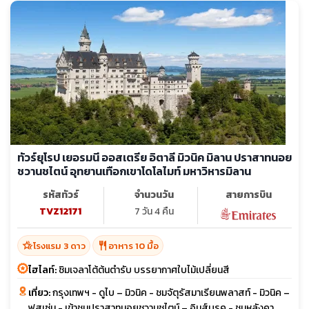
ทัวร์ยุโรป เยอรมนี ออสเตรีย อิตาลี มิวนิค มิลาน ปราสาทนอย
ชวานชไตน์ อุทยานเทือกเขาโดโลไมท์ มหาวิหารมิลาน
รหัสทัวร์
จำนวนวัน
สายการบิน
TVZ12171
7 วัน 4 คืน
hotel_class
restaurant
โรงแรม 3 ดาว
อาหาร 10 มื้อ
ไฮไลท์:
ชิมเจลาโต้ต้นตำรับ บรรยากาศใบไม้เปลี่ยนสี
เที่ยว:
กรุงเทพฯ - ดูไบ – มิวนิค - ชมจัตุรัสมาเรียนพลาสท์ - มิวนิค –
ฟุสเซ่น - เข้าชมปราสาทนอยชวานชไตน์ – อินส์บรูค - ชมหลังคา