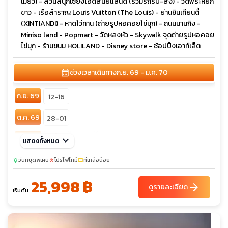
เมี่ยว) - สวนสนุกเซี่ยงไฮ้ดิสนีย์แลนด์ (รวมรถรับ-ส่ง) - วัดพระหยก
ขาว - เรือสำราญ Louis Vuitton (The Louis) - ย่านซินเทียนตี้
(XINTIANDI) - หาดไว่ทาน (ถ่ายรูปหอคอยไข่มุก) - ถนนนานกิง -
Miniso land - Popmart - วัดหลงหัว - Skywalk จุดถ่ายรูปหอคอย
ไข่มุก - ร้านขนม HOLILAND - Disney store - ช้อปปิ้งเอาท์เล็ต
calendar_month
ช่วงเวลาเดินทาง
ก.ย. 69 - ม.ค. 70
ก.ย. 69
12-16
ต.ค. 69
28-01
เต็ม
พ.ย. 69
keyboard_arrow_down
11-15
19-23
แสดงทั้งหมด
04-08
เต็ม
เต็ม
ธ.ค. 69
วันหยุดพิเศษ
09-13
โปรไฟไหม้
17-21
ที่เหลือน้อย
23-27
sunny
local_fire_department
confirmation_number
25-29
30-03
25,998 ฿
arrow_forward
ดูรายละเอียด
เริ่มต้น