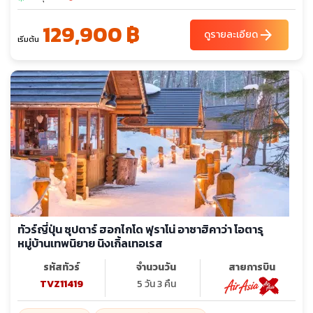
129,900 ฿
arrow_forward
ดูรายละเอียด
เริ่มต้น
ทัวร์ญี่ปุ่น ซุปตาร์ ฮอกไกโด ฟุราโน่ อาซาฮิคาว่า โอตารุ
หมู่บ้านเทพนิยาย นิงเกิ้ลเทอเรส
รหัสทัวร์
จำนวนวัน
สายการบิน
TVZ11419
5 วัน 3 คืน