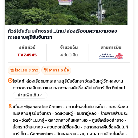
ทัวร์ไต้หวัน มหัศจรรย์...ไทเป ล่องเรือชมความงามของ
ทะเลสาบสุริยันจันทรา
รหัสทัวร์
จำนวนวัน
สายการบิน
TVZ4545
4 วัน 3 คืน
hotel_class
restaurant
โรงแรม 3 ดาว
อาหาร 6 มื้อ
ไฮไลท์:
ล่องเรือชมทะเลสาบสุริยันจันทรา วัดเหวินหวู่ วัดหลงซาน
ตลาดกลางคืนเหลาเหอ ตลาดกลางคืนซื่อหลินไนท์มาร์เก็ต ตึกไทเป
101 ซีเหมินติงไนท์มาร์เก็ต
อ่านเพิ่มเติม
เที่ยว:
Miyahara Ice Cream - ตลาดไถจงไนท์มาร์เก็ต - ล่องเรือชม
ทะเลสาบสุริยันจันทรา - วัดเหวินหวู่ - ชิมชาอู่หลง - ร้านพายสับประ
รด - วัดเจ้าแม่มาจู่ - ตลาดกลางคืนเหลาเหอ - ศูนย์เครื่องสำอาง -
นั่งกระเช้าเหมาคง - สวนดอกไม้ซื่อหลิน - ตลาดกลางคืนซื่อหลินไนท์
มาร์เก็ต - Germanium - วัดหลงซาน - อนุสรณ์สถานเจียงไคเช็ค -