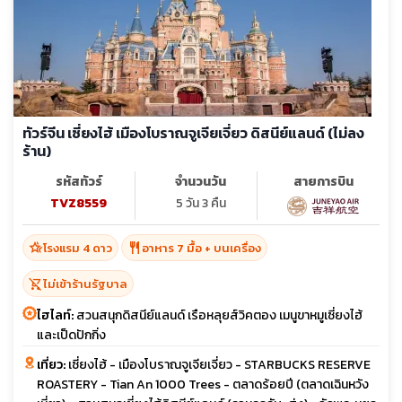
ทัวร์จีน เซี่ยงไฮ้ เมืองโบราณจูเจียเจี่ยว ดิสนีย์แลนด์ (ไม่ลง
ร้าน)
รหัสทัวร์
จำนวนวัน
สายการบิน
TVZ8559
5 วัน 3 คืน
hotel_class
restaurant
โรงแรม 4 ดาว
อาหาร 7 มื้อ + บนเครื่อง
shopping_cart_off
ไม่เข้าร้านรัฐบาล
ไฮไลท์:
สวนสนุกดิสนีย์แลนด์ เรือหลุยส์วิคตอง เมนูขาหมูเซี่ยงไฮ้
และเป็ดปักกิ่ง
เที่ยว:
เซี่ยงไฮ้ - เมืองโบราณจูเจียเจี่ยว - STARBUCKS RESERVE
ROASTERY - Tian An 1000 Trees - ตลาดร้อยปี (ตลาดเฉินหวัง