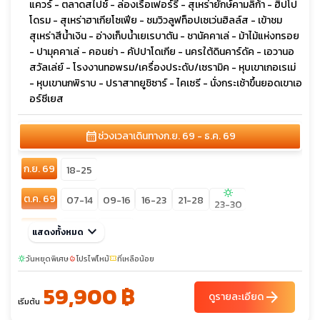
แควร์ - ตลาดสไปซ์ - ล่องเรือเฟอร์รี่ - สุเหร่ายักษ์คามลิก้า - ฮิปโป
โดรม - สุเหร่าฮาเกียโซเฟีย - ชมวิวลูฟท็อปเซเว่นฮิลล์ส - เข้าชม
สุเหร่าสีน้ำเงิน - อ่างเก็บน้ำเยเรบาตัน - ชานัคคาเล่ - ม้าไม้แห่งทรอย
- ปามุคคาเล่ - คอนย่า - คัปปาโดเกีย - นครใต้ดินคาร์ดัค - เอวานอ
สวัลเล่ย์ - โรงงานทอพรม/เครื่องประดับ/เซรามิค - หุบเขาเกอเรเม่
- หุบเขานกพิราบ - ปราสาทยูชิซาร์ - ไคเซรี - นั่งกระเช้าขึ้นยอดเขาเอ
อร์ซีเยส
calendar_month
ช่วงเวลาเดินทาง
ก.ย. 69 - ธ.ค. 69
ก.ย. 69
18-25
sunny
ต.ค. 69
07-14
09-16
16-23
21-28
23-30
พ.ย. 69
keyboard_arrow_down
03-10
30-07
แสดงทั้งหมด
ธ.ค. 69
วันหยุดพิเศษ
02-09
โปรไฟไหม้
04-11
ที่เหลือน้อย
07-14
22-29
sunny
local_fire_department
confirmation_number
59,900 ฿
arrow_forward
ดูรายละเอียด
เริ่มต้น