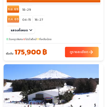
ก.ย. 69
18-29
ต.ค. 69
04-15
16-27
เม.ย. 70
keyboard_arrow_down
08-19
28-09
แสดงทั้งหมด
พ.ค. 70
วันหยุดพิเศษ
19-30
โปรไฟไหม้
ที่เหลือน้อย
sunny
local_fire_department
confirmation_number
175,900 ฿
มิ.ย. 70
19-30
arrow_forward
ดูรายละเอียด
เริ่มต้น
ก.ค. 70
15-26
ส.ค. 70
11-22
ก.ย. 70
16-27
ต.ค. 70
07-18
20-31