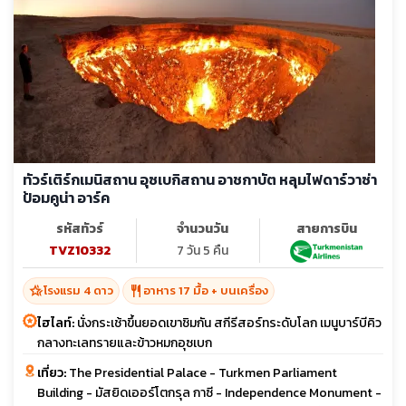
ทัวร์เติร์กเมนิสถาน อุซเบกิสถาน อาชกาบัต หลุมไฟดาร์วาซ่า
ป้อมคูน่า อาร์ค
รหัสทัวร์
จำนวนวัน
สายการบิน
TVZ10332
7 วัน 5 คืน
hotel_class
restaurant
โรงแรม 4 ดาว
อาหาร 17 มื้อ + บนเครื่อง
ไฮไลท์:
นั่งกระเช้าขึ้นยอดเขาชิมกัน สกีรีสอร์ทระดับโลก เมนูบาร์บีคิว
กลางทะเลทรายและข้าวหมกอุซเบก
เที่ยว:
The Presidential Palace - Turkmen Parliament
Building - มัสยิดเออร์โตกรุล กาซี - Independence Monument -