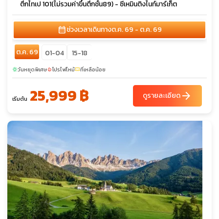
ตึกไทเป 101(ไม่รวมค่าขึ้นตึกชั้น89) - ซีเหมินติงไนท์มาร์เก็ต
calendar_month
ช่วงเวลาเดินทาง
ต.ค. 69 - ต.ค. 69
ต.ค. 69
01-04
15-18
วันหยุดพิเศษ
โปรไฟไหม้
ที่เหลือน้อย
sunny
local_fire_department
confirmation_number
25,999 ฿
arrow_forward
ดูรายละเอียด
เริ่มต้น