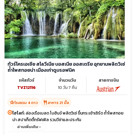
ทัวร์โครเอเชีย สโลวีเนีย บอสเนีย ออสเตรีย อุทยานพลิตวิเซ่
ถ้ำโพสทอยน่า เมืองเก่าดูบรอฟนิค
รหัสทัวร์
จำนวนวัน
สายการบิน
TVZ12116
10 วัน 7 คืน
hotel_class
restaurant
โรงแรม 4 ดาว
อาหาร 21 มื้อ
ไฮไลท์:
ล่องเรือเบลด โบฮินจ์ พลิตวิเซ่ ขึ้นกระเช้าเซิร์ด ถ้ำโพสทอย
น่า สปาเก็ตตี้ทรัฟเฟิล รวมวีซ่าและประกัน
อ่านเพิ่มเติม