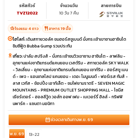
รหัสทัวร์
จำนวนวัน
สายการบิน
TVZ12022
10 วัน 7 คืน
hotel_class
restaurant
โรงแรม 4 ดาว
อาหาร 19 มื้อ
ไฮไลท์:
เดินสกายวอล์ค ชมฮอร์สชูเบนด์ นั่งกระเช้าเขาซานฮาซินโต
ชิมซีฟู้ด Bubba Gump รวมประกัน
เที่ยว:
ปาล์ม สปริงส์ - นั่งกระเช้าชมวิวเขาซาน ฮาซินโต - ลาฟลิน -
อุทยานแห่งชาติแกรนด์แคนยอน เวสต์ริม - สกายวอล์ค SKY WALK
- วิลเลี่ยม - อุทยานแห่งชาติแกรนด์แคนยอน เซาท์ริม - ฮอร์สชู เบน
ด์ - เพจ - แอนเทลโลป แคนยอน - เดอะ โมนูเมนต์ - ฟอร์เรส กัมส์ -
ลาส เวกัส - ช้อปปิ้ง เอาท์เล็ต - ชมไฟยามราตรี - SEVEN MAGIC
MOUNTAINS - PREMIUM OUTLET SHOPPING MALL - ไชนีส
เธียร์เตอร์ - ฮอลลีวู้ด วอล์ก ออฟ เฟม - เบเวอร์รี่ ฮิลล์ - กริฟฟิ
นพาร์ค - แซนตา มอนิกา
calendar_month
ช่วงเวลาเดินทาง
พ.ย. 69
พ.ย. 69
13-22