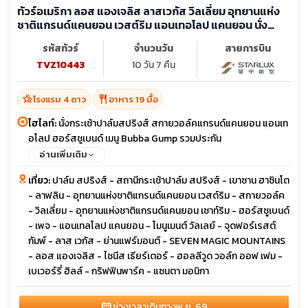
ทัวร์อเมริกา ลอส แองเจลิส ลาสเวกัส วิลเลี่ยม อุทยานแห่ง
ชาติแกรนด์แคนยอน เวสต์ริม แอนเทอโลป แคนยอน นั่ง
กระเช้าหมุนเขาซาน ฮาซินโต
รหัสทัวร์
จำนวนวัน
สายการบิน
TVZ10443
10 วัน 7 คืน
hotel_class
restaurant
โรงแรม 4 ดาว
อาหาร 19 มื้อ
ไฮไลท์:
นั่งกระเช้าปาล์มสปริงส์ สกายวอล์คแกรนด์แคนยอน แอนเท
อโลป ฮอร์สชูเบนด์ เมนู Bubba Gump รวมประกัน
อ่านเพิ่มเติม
เที่ยว:
ปาล์ม สปริงส์ - สถานีกระเช้าปาล์ม สปริงส์ - เขาซาน ฮาซินโต
- ลาฟลิน - อุทยานแห่งชาติแกรนด์แคนยอน เวสต์ริม - สกายวอล์ค
- วิลเลี่ยม - อุทยานแห่งชาติแกรนด์แคนยอน เซาท์ริม - ฮอร์สชูเบนด์
- เพจ - แอนเทลโลป แคนยอน - โมนูเมนต์ วัลเลย์ - จุดฟอร์เรสต์
กัมพ์ - ลาส เวกัส - ย่านแฟร์มอนต์ - SEVEN MAGIC MOUNTAINS
- ลอส แองเจลิส - ไชนีส เธียร์เตอร์ - ฮอลลีวูด วอล์ก ออฟ เฟม -
เบเวอร์รี่ ฮิลล์ - กริฟฟินพาร์ค - แซนตา มอนิกา
calendar_month
ช่วงเวลาเดินทาง
พ.ย. 69