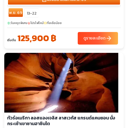
พ.ย. 69
13-22
วันหยุดพิเศษ
โปรไฟไหม้
ที่เหลือน้อย
sunny
local_fire_department
confirmation_number
125,900 ฿
arrow_forward
ดูรายละเอียด
เริ่มต้น
ทัวร์อเมริกา ลอสแองเจลิส ลาสเวกัส แกรนด์แคนยอน นั่ง
กระเช้าเขาซานฮาซินโต