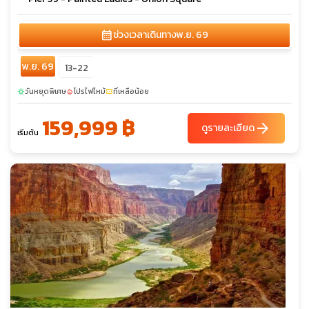
calendar_month
ช่วงเวลาเดินทาง
พ.ย. 69
พ.ย. 69
13-22
วันหยุดพิเศษ
โปรไฟไหม้
ที่เหลือน้อย
sunny
local_fire_department
confirmation_number
159,999 ฿
arrow_forward
ดูรายละเอียด
เริ่มต้น