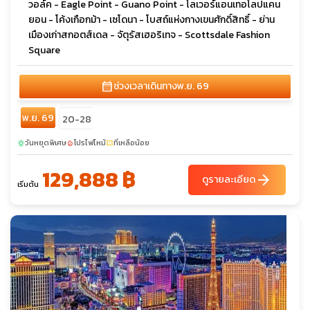
วอล์ค - Eagle Point - Guano Point - โลเวอร์แอนเทอโลปแคน
ยอน - โค้งเกือกม้า - เซโดนา - โบสถ์แห่งกางเขนศักดิ์สิทธิ์ - ย่าน
เมืองเก่าสกอตส์เดล - จัตุรัสเฮอริเทจ - Scottsdale Fashion
Square
calendar_month
ช่วงเวลาเดินทาง
พ.ย. 69
พ.ย. 69
20-28
วันหยุดพิเศษ
โปรไฟไหม้
ที่เหลือน้อย
sunny
local_fire_department
confirmation_number
129,888 ฿
arrow_forward
ดูรายละเอียด
เริ่มต้น