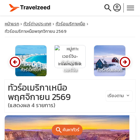
search
account_circle
menu
หน้าแรก
ทัวร์ต่างประเทศ
ทัวร์อเมริกาเหนือ
ทัวร์อเมริกาเหนือพฤศจิกายน 2569
close
arrow_circle_left
arrow_circle_right
ทัวร์หมู่เกาะ
กา
ทัวร์เม็กซิโก
เวอร์จิน
ทัวร์กรีนแลนด์
เ
travel_explore
ทัวร์อเมริกาเหนือ
calendar_month
พฤศจิกายน 2569
เรียงตาม
keyboard_arrow_down
(แสดงผล 4 รายการ)
search
search
ค้นหาทัวร์