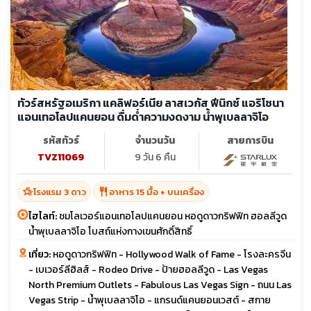
ทัวร์สหรัฐอเมริกา แคลิฟอร์เนีย ลาสเวกัส ฟีนิกซ์ แอริโซนา
แอนเทอโลปแคนยอน ดื่มด่ำความงดงาม น้ำพุเบลลาจิโอ
รหัสทัวร์
จำนวนวัน
สายการบิน
TVZ11069
9 วัน 6 คืน
hotel_class
restaurant
โรงแรม 3 ดาว
อาหาร 15 มื้อ + บนเครื่อง
ไฮไลท์:
ชมโลเวอร์แอนเทอโลปแคนยอน หอดูดาวกริฟฟิท ฮอลลีวูด
น้ำพุเบลลาจิโอ โบสถ์แห่งกางเขนศักดิ์สิทธิ์
เที่ยว:
หอดูดาวกริฟฟิท - Hollywood Walk of Fame - โรงละครจีน
- เบเวอร์ลีฮิลส์ - Rodeo Drive - ป้ายฮอลลีวูด - Las Vegas
North Premium Outlets - Fabulous Las Vegas Sign - ถนน Las
Vegas Strip - น้ำพุเบลลาจิโอ - แกรนด์แคนยอนเวสต์ - สกาย