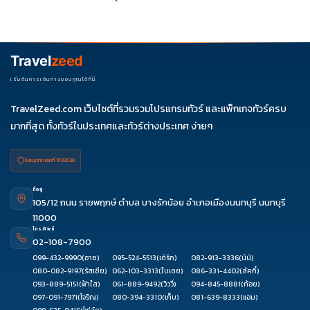
รายการได้
ควรดูจำนวนวัน ไฮไลต์ที่รวมจริง โรงแรม สายการบิน มื้ออาหาร และ
ช่วงราคา ไม่ควรเทียบจากราคาต่ำสุดเพียงอย่างเดียว
Travel
zeed
เริ่มต้นการเดินทางของคุณได้ที่นี่
TravelZeed.com เว็บไซต์ที่รวมรวมโปรแกรมทัวร์ และแพ็กเกจทัวร์ครบ
มากที่สุด ทั้งทัวร์ในประเทศและทัวร์ต่างประเทศ ง่ายๆ
ใบอนุญาต เลขที่ 11/08038
ที่อยู่
105/12 ถนน ราชพฤกษ์ ตำบล บางรักน้อย อำเภอเมืองนนทบุรี นนทบุรี
11000
โทรศัพท์
02-108-7900
099-432-9990
(อาย)
095-524-5513
(เติร์ก)
082-913-3336
(นินิ)
080-082-9197
(รัสเซีย)
062-103-3313
(ใบเตย)
086-331-4402
(ลัคกี้)
093-889-5151
(ฟ้าใส)
061-889-9492
(วิววี่)
094-845-8881
(ก้อย)
097-091-7971
(โจริญ)
080-394-3310
(เก็บ)
081-639-8333
(แอม)