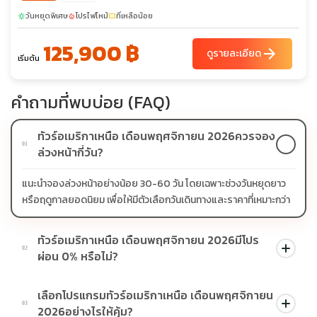
วันหยุดพิเศษ
โปรไฟไหม้
ที่เหลือน้อย
sunny
local_fire_department
confirmation_number
125,900 ฿
arrow_forward
ดูรายละเอียด
เริ่มต้น
คำถามที่พบบ่อย (FAQ)
ทัวร์อเมริกาเหนือ เดือนพฤศจิกายน 2026ควรจอง
01
ล่วงหน้ากี่วัน?
แนะนำจองล่วงหน้าอย่างน้อย 30-60 วัน โดยเฉพาะช่วงวันหยุดยาว
หรือฤดูกาลยอดนิยม เพื่อให้มีตัวเลือกวันเดินทางและราคาที่เหมาะกว่า
ทัวร์อเมริกาเหนือ เดือนพฤศจิกายน 2026มีโปร
02
ผ่อน 0% หรือไม่?
บางโปรแกรมมีโปรผ่อน 0% หรือโปรโมชั่นบัตรเครดิตตามเงื่อนไขที่
เลือกโปรแกรมทัวร์อเมริกาเหนือ เดือนพฤศจิกายน
บริษัทกำหนด สามารถดูสัญลักษณ์โปรโมชั่นในรายการทัวร์แต่ละ
03
2026อย่างไรให้คุ้ม?