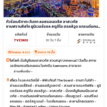
ทัวร์อเมริกาตะวันตก ลอสแอนเจลิส ลาสเวกัส
ซานฟรานซิสโก ยูนิเวอร์แซล สตูดิโอ ฮอลลิวูด แกรนด์แคน
ยอน สะพานโกลเดนเกต
รหัสทัวร์
จำนวนวัน
สายการบิน
TVZ3612
10 วัน 7 คืน
hotel_class
restaurant
โรงแรม 4 ดาว
อาหาร 19 มื้อ
ไฮไลท์:
นั่งลีมูซีนชมลาสเวกัส สวนสนุก Universal 1 วันเต็ม สกาย
วอล์คแกรนด์แคนยอน ไอศกรีม Swensens สาขาแรก
อ่านเพิ่มเติม
เที่ยว:
โรงละครดิสนี่ย์ - พิพิรภัณฑ์ The board - ซานตา โมนิก้า -
ย่านเบเวอลี่ฮิลล์ - ย่านฮอลลีวูดสตาร์ - สวนสาธารณะกริฟฟิธ - ยูนิ
เวอร์แซล สตูดิโอ ฮอลลิวูด - ลาสเวกัส - นั่งรถลีมูซีนชมเมืองลาส
เวกัส - ทางเดินลอยฟ้าแกรนด์แคนยอน - เขื่อนฮูเวอร์ - แอนติโลป
แคนยอน - ฮอร์สชู เบนด์ - ไบรซ์แคนยอน - สะพานโกลเดนเกต -
Pier 39 - Painted Ladies - Union Square