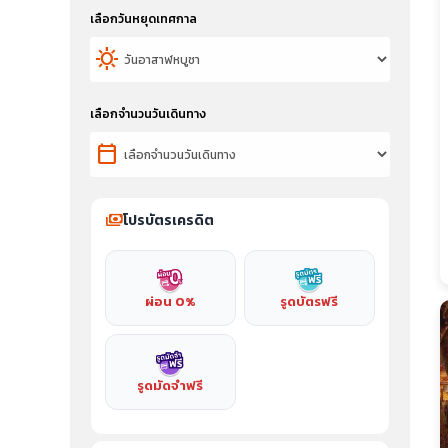
เลือกวันหยุดเทศกาล
sunny
เลือกจำนวนวันเดินทาง
calendar_today
payments
โปรบัตรเครดิต
ผ่อน 0%
รูดบัตรฟรี
รูดมัดจำฟรี