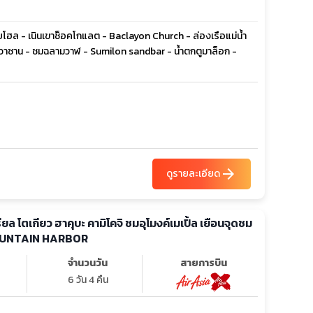
ะโบโฮล - เนินเขาช็อคโกแลต - Baclayon Church - ล่องเรือแม่น้ำ
กคาวาซาน - ชมฉลามวาฬ - Sumilon sandbar - น้ำตกตูมาล็อก -
arrow_forward
ดูรายละเอียด
 เรียล โตเกียว ฮาคุบะ คามิโคจิ ชมอุโมงค์เมเปิ้ล เยือนจุดชม
OUNTAIN HARBOR
จำนวนวัน
สายการบิน
6 วัน 4 คืน