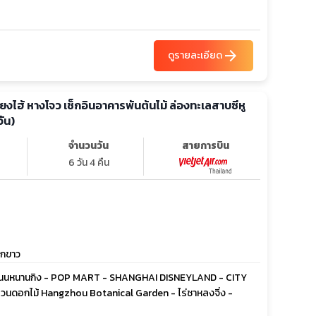
arrow_forward
ดูรายละเอียด
เซี่ยงไฮ้ หางโจว เช็กอินอาคารพันต้นไม้ ล่องทะเลสาบซีหู
วัน)
จำนวนวัน
สายการบิน
6 วัน 4 คืน
ยกขาว
น - ถนนหนานกิง - POP MART - SHANGHAI DISNEYLAND - CITY
 สวนดอกไม้ Hangzhou Botanical Garden - ไร่ชาหลงจิ่ง -