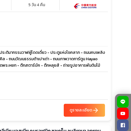
5 วัน 4 คืน
- ประติมากรรมวาฬผู้โดดเดี่ยว - ประตูแห่งโชคลาภ - ถนนคบเพลิง
์ไมเคิล - ถนนวัฒนธรรมต้าเปาเต่า - ถนนภาพวาดการ์ตูน Hayao
ัดพระหยก - ตึกสตาร์บัค - ตึกหลุยส์ - ถ่ายรูปอาคารพันต้นไม้
arrow_forward
ดูรายละเอียด
โลวีเนีย บอสเนีย ดูบรอฟนิก ซาเกร็บ ลูบลิยานา อุทยาน