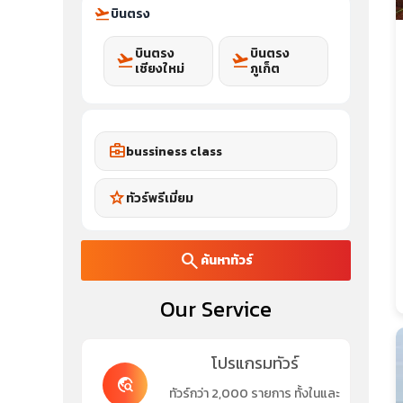
flight_takeoff
บินตรง
บินตรง
บินตรง
flight_takeoff
flight_takeoff
เชียงใหม่
ภูเก็ต
business_center
bussiness class
star
ทัวร์พรีเมี่ยม
search
ค้นหาทัวร์
Our Service
โปรแกรมทัวร์
travel_explore
ทัวร์กว่า 2,000 รายการ ทั้งในและ