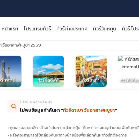
หน้าแรก
โปรแกรมทัวร์
ทัวร์ต่างประเทศ
ทัวร์วันหยุด
ทัวร์ โป
บา วันอาสาฬหบูชา 2569
close
วร์กาตาร์
ทัวร์มัลดีฟส์
ทัวร์มาเก๊า
ทัวร์คีร์กี
ไม่พบผลการค้นหา
ไม่พบข้อมูลคำค้นหา "
ทัวร์ดาเบา วันอาสาฬหบูชา
"
• คุณอาจลองคลิก "ล้างคำค้นหา" แล้วกดปุ่ม "ค้นหา" ตรงเมนูด้านบนเพื่อค้นหาทั
• หรือคุณสามารถใช้กล่องค้นหาทางซ้ายมือเพื่อเลือกค้นหาทัวร์ที่ต้องการ