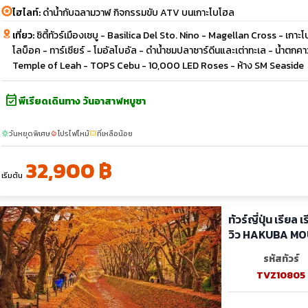
ไฮไลท์:
ดำน้ำกับฉลามวาฬ กิจกรรมขับ ATV บนเกาะโบโฮล
เที่ยว:
ซิตี้ทัวร์เมืองเซบู - Basilica Del Sto. Nino - Magellan Cross - เกา
โลบ็อค - ทาร์เซียร์ - โมอัลโบอัล - ดำน้ำชมปลาซาร์ดีนและเต่าทะเล - น้ำต
Temple of Leah - TOPS Cebu - 10,000 LED Roses - ห้าง SM Seaside
event_available
พีเรียดเดินทาง วันอาสาฬหบูชา
วันหยุดพิเศษ
โปรไฟไหม้
ที่เหลือน้อย
sunny
local_fire_department
confirmation_number
32,900 ฿
เริ่มต้น
ทัวร์ญี่ปุ่น เรียล
วิว HAKUBA M
รหัสทัวร์
TVZ10805