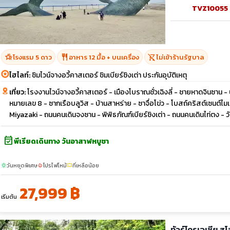
TVZ10055
hotel_class
restaurant
shopping_cart_off
โรงแรม 5 ดาว
อาหาร 12 มื้อ + บนเครื่อง
ไม่เข้าร้านรัฐบาล
ไฮไลท์:
ชิมไวน์จางอวี้คาสเตอร์ ชิมเบียร์ชิงเต่า ประกันอุบัติเหตุ
เที่ยว:
โรงงานไวน์จางอวี้คาสเตอร์ - เมืองโบราณชั่วเฉิงลี่ - ชายหาดจินซาน 
หมายเลข 8 - ซากเรือบลูวิส - บ้านสาหร่าย - ซาจื่อโข่ว - โบสถ์คริสต์เซนต
Miyazaki - ถนนคนเดินจงซาน - พิพิธภัณฑ์เบียร์ชิงเต่า - ถนนคนเดินไท่ตง - ว
event_available
พีเรียดเดินทาง วันอาสาฬหบูชา
วันหยุดพิเศษ
โปรไฟไหม้
ที่เหลือน้อย
sunny
local_fire_department
confirmation_number
27,999 ฿
เริ่มต้น
ทัวร์โครเอเชีย ส