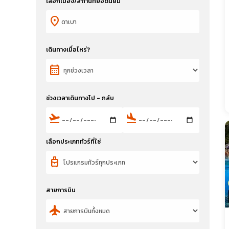
เลือกเมือง/สถานที่ยอดนิยม
location_on
เดินทางเมื่อไหร่?
calendar_month
ช่วงเวลาเดินทางไป - กลับ
flight_takeoff
flight_land
เลือกประเภททัวร์ที่ใช่
travel_luggage_and_bags
สายการบิน
flight