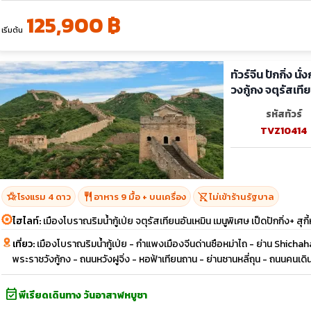
125,900 ฿
เริ่มต้น
ทัวร์จีน ปักกิ่ง 
วงกู้กง จตุรัสเที
รหัสทัวร์
TVZ10414
hotel_class
restaurant
shopping_cart_off
โรงแรม 4 ดาว
อาหาร 9 มื้อ + บนเครื่อง
ไม่เข้าร้านรัฐบาล
ไฮไลท์:
เมืองโบราณริมน้ำกู้เป่ย จตุรัสเทียนอันเหมิน เมนูพิเศษ เป็ดปักกิ่ง+ สุกี
เที่ยว:
เมืองโบราณริมน้ำกู้เป่ย - กำแพงเมืองจีนด่านซือหม่าไถ - ย่าน Shichah
พระราชวังกู้กง - ถนนหวังฝูจิ่ง - หอฟ้าเทียนถาน - ย่านซานหลี่ถุน - ถนนคนเดินไท
event_available
พีเรียดเดินทาง วันอาสาฬหบูชา