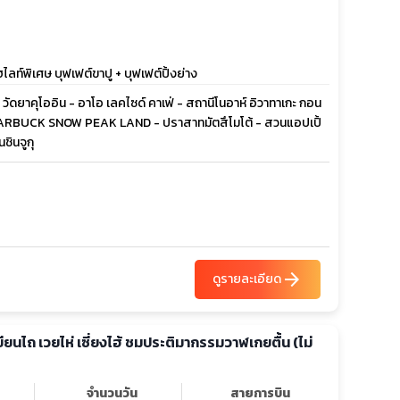
์พิเศษ บุฟเฟต์ขาปู + บุฟเฟต์ปิ้งย่าง
วัดยาคุโออิน - อาโอ เลคไซด์ คาเฟ่ - สถานีโนอาห์ อิวาทาเกะ กอน
TARBUCK SNOW PEAK LAND - ปราสาทมัตสึโมโต้ - สวนแอปเปิ้
ชินจูกุ
arrow_forward
ดูรายละเอียด
เหยียนไถ เวยไห่ เซี่ยงไฮ้ ชมประติมากรรมวาฬเกยตื้น (ไม่
จำนวนวัน
สายการบิน