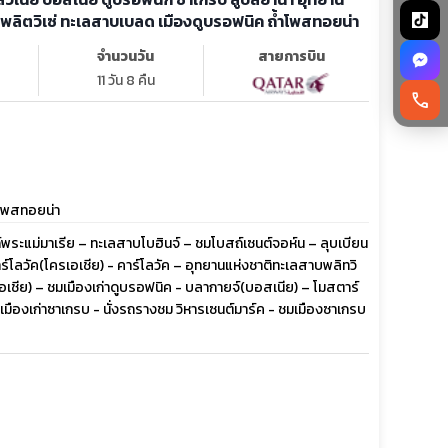
พลิตวิเซ่ ทะเลสาบเบลด เมืองดูบรอฟนิค ถ้ำโพสทอยน่า
จำนวนวัน
สายการบิน
11 วัน 8 คืน
call
ำโพสทอยน่า
ระแม่มาเรีย – ทะเลสาบโบฮินจ์ – ชมโบสถ์เซนต์จอห์น – ลุบเบียน
ร์โลวัค(โครเอเชีย) - คาร์โลวัค – อุทยานแห่งชาติทะเลสาบพลิทวิ
รเอเชีย) – ชมเมืองเก่าดูบรอฟนิค - บลากายจ์(บอสเนีย) – โมสตาร์
เมืองเก่าซาเกรบ - นั่งรถรางชม วิหารเซนต์มาร์ค - ชมเมืองซาเกรบ