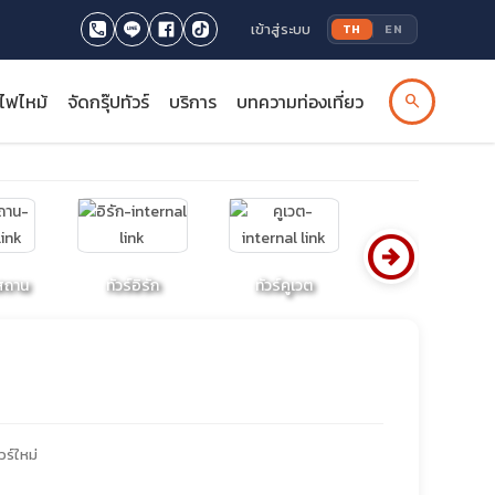
เข้าสู่ระบบ
TH
EN
รไฟไหม้
จัดกรุ๊ปทัวร์
บริการ
บทความท่องเที่ยว
search
arrow_circle_right
ซสถาน
ทัวร์อิรัก
ทัวร์คูเวต
ทัวร์จอร์แดน
วร์ใหม่