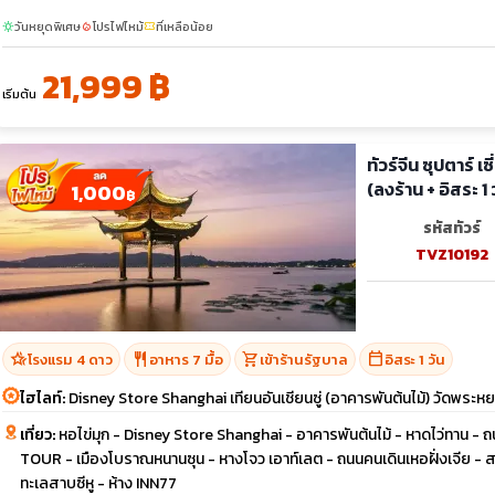
วันหยุดพิเศษ
โปรไฟไหม้
ที่เหลือน้อย
sunny
local_fire_department
confirmation_number
21,999 ฿
เริ่มต้น
ทัวร์จีน ซุปตาร์ 
(ลงร้าน + อิสระ 1 
1,000
฿
รหัสทัวร์
TVZ10192
hotel_class
restaurant
shopping_cart
calendar_today
โรงแรม 4 ดาว
อาหาร 7 มื้อ
เข้าร้านรัฐบาล
อิสระ 1 วัน
ไฮไลท์:
Disney Store Shanghai เทียนอันเชียนซู่ (อาคารพันต้นไม้) วัดพระห
เที่ยว:
หอไข่มุก - Disney Store Shanghai - อาคารพันต้นไม้ - หาดไว่ทา
TOUR - เมืองโบราณหนานซุน - หางโจว เอาท์เลต - ถนนคนเดินเหอฝั่งเจีย -
ทะเลสาบซีหู - ห้าง INN77