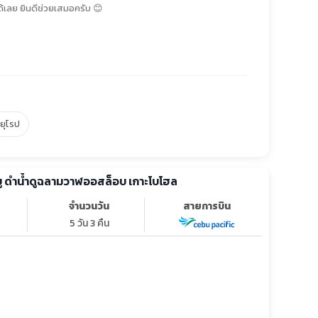
้เลย ยินดีช่วยเสมอครับ 😊
์ยุโรป
เซบู ดำน้ำดูฉลามวาฬออสล็อบ เกาะโบโฮล
จำนวนวัน
สายการบิน
5 วัน 3 คืน