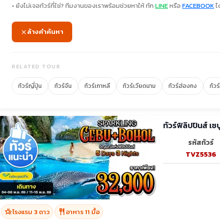
• ยังไม่เจอทัวร์ที่ใช่? ทีมงานของเราพร้อมช่วยหาให้ ทัก
LINE
หรือ
FACEBOOK
ได
ล้างคำค้นหา
RELATED TOUR
ทัวร์ญี่ปุ่น
ทัวร์จีน
ทัวร์เกาหลี
ทัวร์เวียดนาม
ทัวร์ฮ่องกง
ทัวร
ทัวร์ฟิลิปปินส์ 
รหัสทัวร์
TVZ5536
hotel_class
restaurant
โรงแรม 3 ดาว
อาหาร 11 มื้อ