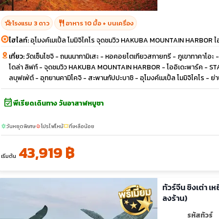
hotel_class
restaurant
โรงแรม 3 ดาว
อาหาร 10 มื้อ + บนเครื่อง
ไฮไลท์:
อุโมงค์เมเปิ้ล โมมิจิไคโร จุดชมวิว HAKUBA MOUNTAIN HARBOR ไฮไลท
เที่ยว:
วัดเซ็นโซจิ - ถนนนากามิเสะ - หอคอยโตเกียวสกายทรี - ภูเขาทาคาโอะ - 
โดล่า ลิฟท์ - จุดชมวิว HAKUBA MOUNTAIN HARBOR - โออิเดะพาร์ค - S
ลบุฟเฟ่ต์ - อุทยานคามิโคจิ - สะพานกัปปะบาชิ - อุโมงค์เมเปิ้ล โมมิจิไคโร - ย่าน
event_available
พีเรียดเดินทาง วันอาสาฬหบูชา
วันหยุดพิเศษ
โปรไฟไหม้
ที่เหลือน้อย
sunny
local_fire_department
confirmation_number
43,919 ฿
เริ่มต้น
ทัวร์จีน ชิงเต่า 
ลงร้าน)
รหัสทัวร์