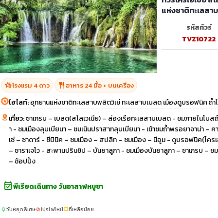
แห่งชาติทะเลสาบ
รหัสทัวร์
TVZ10722
hotel_class
restaurant
โรงแรม 4 ดาว
อาหาร 24 มื้อ + บนเครื่อง
ไฮไลท์:
อุทยานแห่งชาติทะเลสาบพลิตวิเซ่ ทะเลสาบเบลด เมืองดูบรอฟนิค ถ้
เที่ยว:
ซาเกรบ – เบลด(สโลเวเนีย) – ล่องเรือทะเลสาบเบลด - ชมภายในโบสถ์พ
า - ชมเมืองลุบเบียนา – ชมเนินปราสาทลุบเบียนา - เข้าชมถ้ำพรอยาจาน่า – คา
เซ่ – ซาดาร์ - ซีบินิค – ชมเมือง – สปลิท – ชมเมือง – นีอูม - ดูบรอฟนิค(โค
– ซาราเจโว - สะพานปรินซิป – บันยาลูกา - ชมเมืองบันยาลูกา – ซาเกรบ – ชม
– ช้อปปิ้ง
event_available
พีเรียดเดินทาง วันอาสาฬหบูชา
วันหยุดพิเศษ
โปรไฟไหม้
ที่เหลือน้อย
sunny
local_fire_department
confirmation_number