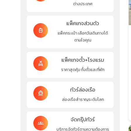
ต่างประเทศ
แพ็คเกจส่วนตัว
travel_luggage_and_bags
แพ็คกระเป๋า เลือกวันเดินทางได้
ตามใจคุณ
แพ็คเกจตั๋ว+โรงแรม
flights_and_hotels
ราคาสุดคุ้ม ทั้งตั๋วและที่พัก
ทัวร์ล่องเรือ
directions_boat
ล่องเรือสำราญระดับโลก
จัดกรุ๊ปทัวร์
groups
บริการจัดทัวร์ตามความต้องการ