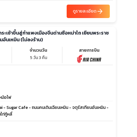
arrow_forward
ดูรายละเอียด
นั่งกระเช้าขึ้นสู่กำแพงเมืองจีนด่านซือหม่าไถ เยียนพระราช
ยนอันเหมิน (ไม่ลงร้าน)
จำนวนวัน
สายการบิน
5 วัน 3 คืน
้หม้อไฟ
ai - Sugar Cafe - ถนนคนเดินเฉียนเหมิน - จตุรัสเทียนอันเหมิน -
่กู้หลี่