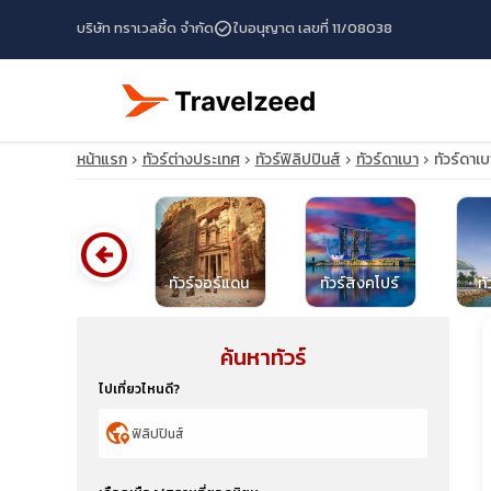
check_circle
บริษัท ทราเวลซี้ด จำกัด
ใบอนุญาต เลขที่ 11/08038
หน้าแรก
ทัวร์ต่างประเทศ
ทัวร์ฟิลิปปินส์
ทัวร์ดาเบา
ทัวร์ดาเ
arrow_circle_left
ทัวร์คูเวต
ทัวร์จอร์แดน
ทัวร์สิงคโปร์
ทั
ค้นหาทัวร์
travel_explore
ไปเที่ยวไหนดี?
calendar_month
globe_location_pin
search