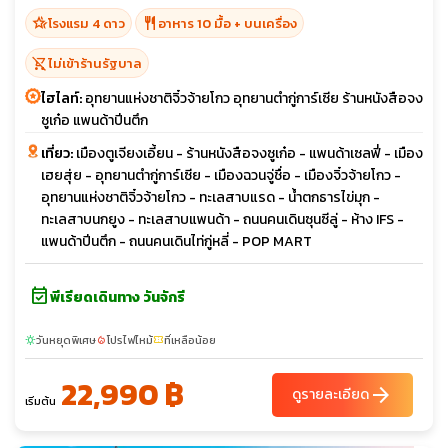
hotel_class
restaurant
โรงแรม 4 ดาว
อาหาร 10 มื้อ + บนเครื่อง
shopping_cart_off
ไม่เข้าร้านรัฐบาล
ไฮไลท์:
อุทยานแห่งชาติจิ๋วจ้ายโกว อุทยานตำกู่การ์เซีย ร้านหนังสือจง
ซูเก๋อ แพนด้าปีนตึก
เที่ยว:
เมืองตูเจียงเอี้ยน - ร้านหนังสือจงซูเก๋อ - แพนด้าเซลฟี่ - เมือง
เฮยสุ่ย - อุทยานตำกู่การ์เซีย - เมืองฉวนจู่ชื่อ - เมืองจิ๋วจ้ายโกว -
อุทยานแห่งชาติจิ๋วจ้ายโกว - ทะเลสาบแรด - น้ำตกธารไข่มุก -
ทะเลสาบนกยูง - ทะเลสาบแพนด้า - ถนนคนเดินซุนซีลู่ - ห้าง IFS -
แพนด้าปีนตึก - ถนนคนเดินไท่กู่หลี่ - POP MART
event_available
พีเรียดเดินทาง วันจักรี
วันหยุดพิเศษ
โปรไฟไหม้
ที่เหลือน้อย
sunny
local_fire_department
confirmation_number
22,990 ฿
arrow_forward
ดูรายละเอียด
เริ่มต้น