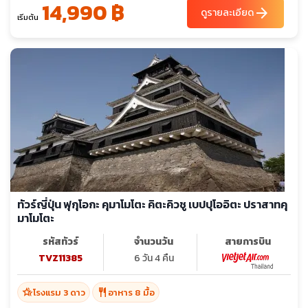
14,990 ฿
arrow_forward
ดูรายละเอียด
เริ่มต้น
ทัวร์ญี่ปุ่น ฟุกุโอกะ คุมาโมโตะ คิตะคิวชู เบปปุโออิตะ ปราสาทคุ
มาโมโตะ
รหัสทัวร์
จำนวนวัน
สายการบิน
TVZ11385
6 วัน 4 คืน
hotel_class
restaurant
โรงแรม 3 ดาว
อาหาร 8 มื้อ