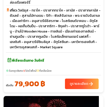
ล่องเรือเฟอร์รี่
เที่ยว:
วิลนิอุส - ทราไค - ปราสาททราไค - เคานัส - ปราสาทเคานัส -
ซัวเลย์ - สุสานไม้กางเขน - ริก้า - ฟิลส์รันดาเล - พระราชวังรันดาเล
- เมืองเก่าริกา - อนุเสาวรีย์อิสรภาพ - โบสถ์เซนต์จาคอบ - จัตุรัส
โดม - หอเก็บดินปืน - ปราสาทริกา - ซิกุลค้า - ปราสาททูไรด้า - พาร์
นู - บ้านไม้ Wooden House - ทาลลินน์ - เมืองเก่าของทาลลินน์ -
ย่านทูมเปีย - ปราสาททูมเปีย - โบสถ์อเล็กซานเดอร์ เนฟสกี้ -
เฮลซิงกิ - อนุเสาวรีย์ซิเบลิอุส - จัตุรัสซีเนท - มหาวิหารเฮลซิงกิ -
มหาวิหารอุสเพนสเก้ - Market Square
event_available
พีเรียดเดินทาง วันจักรี
วันหยุดพิเศษ
โปรไฟไหม้
ที่เหลือน้อย
sunny
local_fire_department
confirmation_number
79,900 ฿
arrow_forward
ดูรายละเอียด
เริ่มต้น