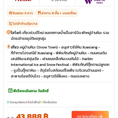
hotel_class
restaurant
โรงแรม 3 ดาว
อาหาร 9 มื้อ + บนเครื่อง
shopping_cart_off
ไม่เข้าร้านรัฐบาล
ไฮไลท์:
เที่ยวช่วงปีใหม่ ชมเทศกาลน้ำแข็งฮาร์บิน พักหมู่บ้านหิมะ รวม
บัตรเข้ารถอุบัติเหตุกลุ่ม
เที่ยว:
หมู่บ้านหิมะ (Snow Town) - อนุเสาวรีย์หิน Xuexiang -
ที่ทำการไปรษณีย์ Xuexiang - พิพิธภัณฑ์หมู่บ้านหิมะ - ถนนคนเดิน
เสน่ห์หิมะแส่ยุ่นเจีย - ผ่านชมเกล็ดหิมะบนต้นไม้ - Harbin
International Ice and Snow Festival - พิพิธภัณฑ์ตุ๊กตาแม่ลูกดก
- รูปปั้นตุ๊กตาหิมะ - จัตุรัสโบสถ์เซนต์โซเฟีย (บริเวณด้านนอก) -
สะพานร้อยปีปินโจว - อนุสาวรีย์ฝั่งหง - ถนนจงหยาง
event_available
พีเรียดเดินทาง วันจักรี
วันหยุดพิเศษ
โปรไฟไหม้
ที่เหลือน้อย
sunny
local_fire_department
confirmation_number
43,888 ฿
arrow_forward
ดูรายละเอียด