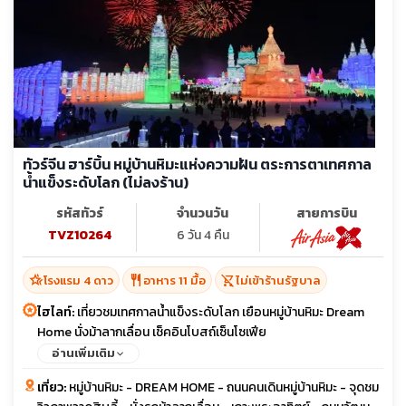
ทัวร์จีน ฮาร์บิ้น หมู่บ้านหิมะแห่งความฝัน ตระการตาเทศกาล
น้ำแข็งระดับโลก (ไม่ลงร้าน)
รหัสทัวร์
จำนวนวัน
สายการบิน
TVZ10264
6 วัน 4 คืน
hotel_class
restaurant
shopping_cart_off
โรงแรม 4 ดาว
อาหาร 11 มื้อ
ไม่เข้าร้านรัฐบาล
ไฮไลท์:
เที่ยวชมเทศกาลน้ำแข็งระดับโลก เยือนหมู่บ้านหิมะ Dream
Home นั่งม้าลากเลื่อน เช็คอินโบสถ์เซ็นโซเฟีย
อ่านเพิ่มเติม
เที่ยว:
หมู่บ้านหิมะ - DREAM HOME - ถนนคนเดินหมู่บ้านหิมะ - จุดชม