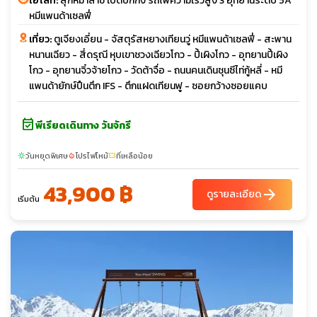
ไฮไลท์:
สุกี้หม่าล่าฃ เป็ดปักกิ่ง รถไฟความเร็วสูง 3 อุทยานระดับ 5A
หมีแพนด้าเซลฟี่
เที่ยว:
ตูเจียงเอี่ยน - จัสตุรัสหยางเทียนวู่ หมีแพนด้าเซลฟี่ - สะพาน
หนานเฉียว - สี่ดรุณี หุบเขาชวงเฉียวโกว - ปี้เผิงโกว - อุทยานปี้เผิง
โกว - อุทยานจิ๋วจ้ายโกว - วัดต้าจื่อ - ถนนคนเดินชุนซีไท่กู้หลี่ - หมี
แพนด้ายักษ์ปืนตึก IFS - ตึกแฝดเทียนฟู - ซอยกว้างซอยแคบ
event_available
พีเรียดเดินทาง วันจักรี
วันหยุดพิเศษ
โปรไฟไหม้
ที่เหลือน้อย
sunny
local_fire_department
confirmation_number
43,900 ฿
arrow_forward
ดูรายละเอียด
เริ่มต้น