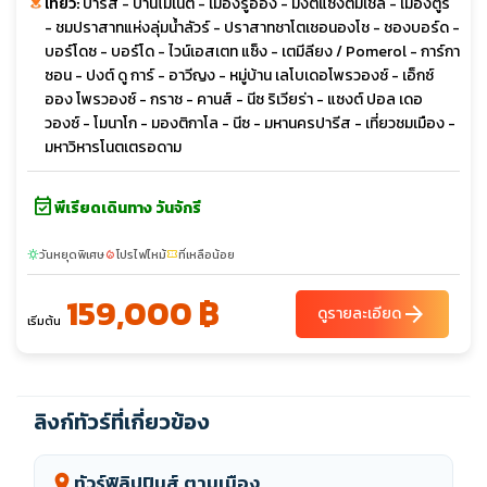
เที่ยว:
ปารีส - บ้านโมเน่ต์ - เมืองรูอ็อง - มงต์แซงต์มิเชล - เมืองตูร์
- ชมปราสาทแห่งลุ่มน้ำลัวร์ - ปราสาทชาโตเชอนองโช - ชองบอร์ด -
บอร์โดซ - บอร์โด - ไวน์เอสเตท แซ็ง - เตมีลียง / Pomerol - การ์กา
ซอน - ปงต์ ดู การ์ - อาวีญง - หมู่บ้าน เลโบเดอโพรวองซ์ - เอ็กซ์
ออง โพรวองซ์ - กราช - คานส์ - นีซ ริเวียร่า - แซงต์ ปอล เดอ
วองซ์ - โมนาโก - มองติกาโล - นีซ - มหานครปารีส - เที่ยวชมเมือง -
มหาวิหารโนตเตรอดาม
event_available
พีเรียดเดินทาง วันจักรี
วันหยุดพิเศษ
โปรไฟไหม้
ที่เหลือน้อย
sunny
local_fire_department
confirmation_number
159,000 ฿
arrow_forward
ดูรายละเอียด
เริ่มต้น
ลิงก์ทัวร์ที่เกี่ยวข้อง
ทัวร์ฟิลิปปินส์ ตามเมือง
location_on