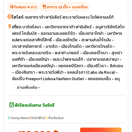
hotel_class
restaurant
โรงแรม 4 ดาว
อาหาร 22 มื้อ + บนเครื่อง
ไฮไลท์:
ชมซากราด้า ฟามิเลียร์ พระราชวังหลวง โชว์ฟลาเมนโก้
เที่ยว:
บาร์เซโลนา - มหาวิหารซากราด้า ฟามิเลียร์ - อนุสาวรีย์คริสโต
เฟอร์ โคลัมบัส - ยอดเขามองเซอร์รัต - เมืองซาราโกซ่า - มหาวิหาร
แม่พระแห่งเสาศักดิ์สิทธิ์ - เมืองเซโกเวีย - สะพานส่งน้ำโรมัน -
ปราสาทอัลกาซาร์ - มาดริด - เมืองโทเลโด - มหาวิหารโทเลโด -
พระราชวังหลวงมาดริด - พลาซ่า มายอร์ - เมืองคอร์โดบา - สุเหร่า
เมซกีต้า - เมืองเซบีญ่า - ชมระบำฟลาเมนโก้ - ปลาซาเดเอสปาญา -
มหาวิหารแห่งเมืองเซบีญ่า - หอคอยมีรัลดา - เมืองอิโวรา - ลิสบอน
- เมืองซินทรา - พระราชวังพีน่า - แหลมโรคา (Cabo da Roca) -
ช้อปปิ้ง Freeport Lisboa Fashion Outlet - หอคอยเบเล็ง - อนุ
สาวรีย์ดิสคัฟเวอรี่ - มหาวิหารเจอโรนิโม
อ่านเพิ่มเติม
event_available
พีเรียดเดินทาง วันจักรี
วันหยุดพิเศษ
โปรไฟไหม้
ที่เหลือน้อย
sunny
local_fire_department
confirmation_number