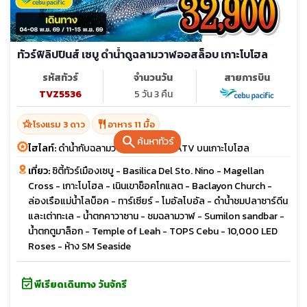
ทัวร์ฟิลิปปินส์ เซบู ดำน้ำดูฉลามวาฬออสล็อบ เกาะโบโฮล
รหัสทัวร์
จำนวนวัน
สายการบิน
TVZ5536
5 วัน 3 คืน
hotel_class
restaurant
โรงแรม 3 ดาว
อาหาร 11 มื้อ
search
ค้นหาทัวร์
ไฮไลท์:
ดำน้ำกับฉลามวาฬ กิจกรรมขับ ATV บนเกาะโบโฮล
เที่ยว:
ซิตี้ทัวร์เมืองเซบู - Basilica Del Sto. Nino - Magellan
Cross - เกาะโบโฮล - เนินเขาช็อคโกแลต - Baclayon Church -
ล่องเรือแม่น้ำโลบ็อค - ทาร์เซียร์ - โมอัลโบอัล - ดำน้ำชมปลาซาร์ดีน
และเต่าทะเล - น้ำตกคาวาซาน - ชมฉลามวาฬ - Sumilon sandbar -
น้ำตกตูมาล็อก - Temple of Leah - TOPS Cebu - 10,000 LED
Roses - ห้าง SM Seaside
event_available
พีเรียดเดินทาง วันจักรี