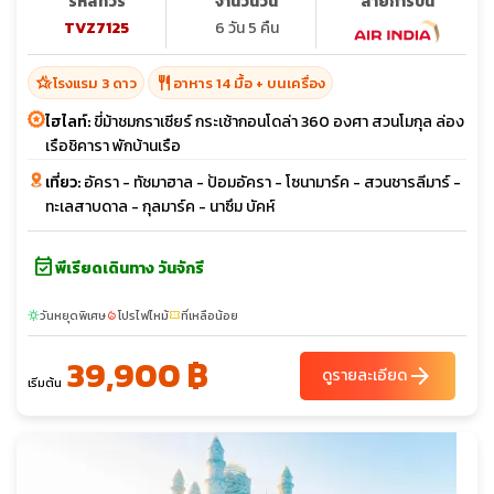
รหัสทัวร์
จำนวนวัน
สายการบิน
TVZ7125
6 วัน 5 คืน
hotel_class
restaurant
โรงแรม 3 ดาว
อาหาร 14 มื้อ + บนเครื่อง
ไฮไลท์:
ขี่ม้าชมกราเซียร์ กระเช้ากอนโดล่า 360 องศา สวนโมกุล ล่อง
เรือชิคารา พักบ้านเรือ
เที่ยว:
อัครา - ทัชมาฮาล - ป้อมอัครา - โซนามาร์ค - สวนชารลีมาร์ -
ทะเลสาบดาล - กุลมาร์ค - นาซึม บัคห์
event_available
พีเรียดเดินทาง วันจักรี
วันหยุดพิเศษ
โปรไฟไหม้
ที่เหลือน้อย
sunny
local_fire_department
confirmation_number
39,900 ฿
arrow_forward
ดูรายละเอียด
เริ่มต้น