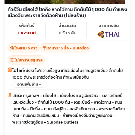
ทัวร์จีน เซียงไฮ้ ปักกิ่ง หาดไว่ทาน ตึกต้นไม้ 1,000 ต้น กำแพง
เมืองจีน พระราชวังต้องห้าม (ไม่ลงร้าน)
รหัสทัวร์
จำนวนวัน
สายการบิน
TVZ9341
6 วัน 5 คืน
hotel_class
restaurant
โรงแรม 5 ดาว
อาหาร 15 มื้อ + บนเครื่อง
shopping_cart_off
ไม่เข้าร้านรัฐบาล
ไฮไลท์:
นั่งรถไฟความเร็วสูง เที่ยวเมืองโบราณจูเจียเจี่ยว ตึกต้นไม้
1000 ต้น พระราชวังต้องห้าม กำแพงเมืองจีน
อ่านเพิ่มเติม
เที่ยว:
กรุงเทพฯ - เซี่ยงไฮ้ - เมืองโบราณจูเจียเจี่ยว - ตลาดร้อยปี
เฉินหวังเมี่ยว - ตึกต้นไม้ 1,000 ต้น - เดอะบันด์ - หาดไว่ทาน - ถนน
หนานกิง - ปักกิ่ง - ถนนหวังฝูจิ่ง - หอฟ้าเทียนถาน - พระราชวังต้อง
ห้าม - ถนนคนเดินเฉียนเหมิน - กำแพงเมืองจีนด่านจูหยงกวน -
พระราชวังฤดูร้อน - Surprise Outlets