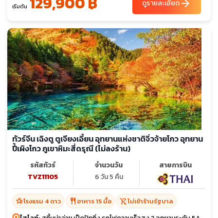
129,900 ฿
arrow_forward
ดูรายละเอียด
เริ่มต้น
ทัวร์จีน เฉิงตู ตูเจียงเอี้ยน อุทยานแห่งชาติจิ่วจ้ายโกว อุทยาน
ปี้เผิงโกว ภูเขาหิมะสี่ดรุณี (ไม่ลงร้าน)
รหัสทัวร์
จำนวนวัน
สายการบิน
TVZ11105
6 วัน 5 คืน
hotel_class
restaurant
shopping_cart_off
โรงแรม 4 ดาว
อาหาร 15 มื้อ
ไม่เข้าร้านรัฐบาล