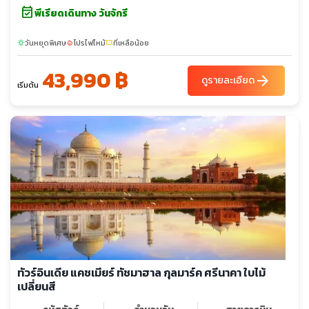
event_available
พีเรียดเดินทาง วันจักรี
วันหยุดพิเศษ
โปรไฟไหม้
ที่เหลือน้อย
sunny
local_fire_department
confirmation_number
43,990 ฿
arrow_forward
ดูรายละเอียด
เริ่มต้น
ทัวร์อินเดีย แคชเมียร์ ทัชมาฮาล กุลมาร์ค ศรีนาคา ใบไม้
เปลี่ยนสี