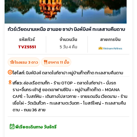
ทัวร์เวียดนามเหนือ ฮานอย ซาปา นิงห์บิงห์ ทะเลสาบคืนดาบ
รหัสทัวร์
จำนวนวัน
สายการบิน
TVZ5551
5 วัน 4 คืน
hotel_class
restaurant
โรงแรม 3 ดาว
อาหาร 11 มื้อ
ไฮไลท์:
นิงห์บิงห์ ตลาดไนท์ซาปา หมู่บ้านก๊าดก๊าด ทะเลสาบคืนดาบ
เที่ยว:
ล่องเรือตามก๊ก - ร้าน OTOP - ตลาดไนท์ซาปา - นั่งรถ
ราง+ขึ้นกระเช้าสู่ ยอดเขาฟานซีปัน - หมู่บ้านก๊าดก๊าด - MOANA
CAFÉ - โบสถ์หิน - เดินทางไปลาวกาย - ชายแดนจีน เวียดนาม - ร้าน
เยื่อไผ่ - วัดเฉินก๊วก - ทะเลสาบตะวันตก - โบสถ์ใหญ่ - ทะเลสาบคืน
ดาบ - ถนน 36 สาย
event_available
พีเรียดเดินทาง วันจักรี