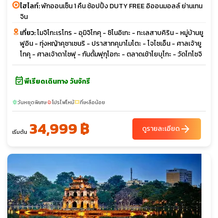
ไฮไลท์:
พักออนเซ็น 1 คืน ช้อปปิ้ง DUTY FREE อิออนมอลล์ ย่านเทน
จิน
เที่ยว:
โมจิโกะเรโทร - อุมิจิโกคุ - ซิโนอิเกะ - ทะเลสาบคิริน - หมู่บ้านยู
ฟูอิน - ทุ่งหญ้าคุซาเซนริ - ปราสาทคุมาโมโตะ - โจไซเอ็น - ศาลเจ้ายู
โทคุ - ศาลเจ้าดาไซฟุ - กันดั้มฟุกุโอกะ - ตลาดเช้าโยบุโกะ - วัดโทโซจิ
event_available
พีเรียดเดินทาง วันจักรี
วันหยุดพิเศษ
โปรไฟไหม้
ที่เหลือน้อย
sunny
local_fire_department
confirmation_number
34,999 ฿
arrow_forward
ดูรายละเอียด
เริ่มต้น