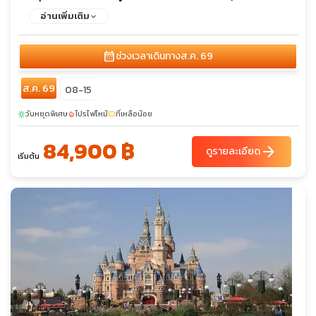
Duty Free - ห้างแกลลารี-ลาฟาแยตต์
อ่านเพิ่มเติม
calendar_month
ช่วงเวลาเดินทาง
ส.ค. 69
ส.ค. 69
08-15
วันหยุดพิเศษ
โปรไฟไหม้
ที่เหลือน้อย
sunny
local_fire_department
confirmation_number
84,900 ฿
arrow_forward
ดูรายละเอียด
เริ่มต้น