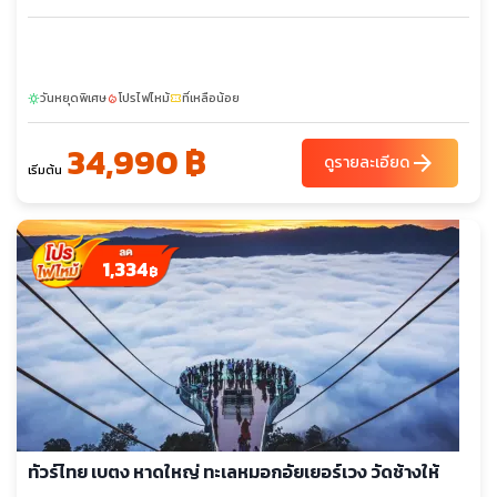
วันหยุดพิเศษ
โปรไฟไหม้
ที่เหลือน้อย
sunny
local_fire_department
confirmation_number
34,990 ฿
arrow_forward
ดูรายละเอียด
เริ่มต้น
1,334
฿
ทัวร์ไทย เบตง หาดใหญ่ ทะเลหมอกอัยเยอร์เวง วัดช้างให้