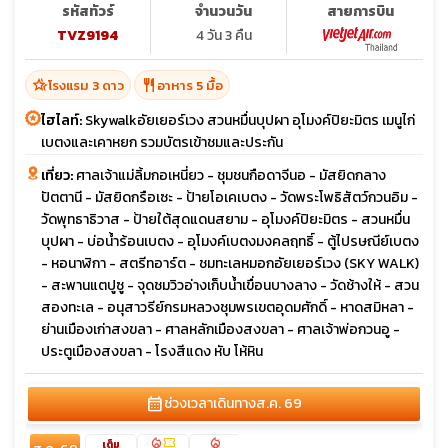
รหัสทัวร์
จำนวนวัน
สายการบิน
TVZ9194
4 วัน 3 คืน
hotel_class
restaurant
โรงแรม 3 ดาว
อาหาร 5 มื้อ
ไฮไลท์:
Skywalkอัยเยอร์เวง สวนหมื่นบุปผา อุโมงค์ปิยะมิตร เมนูไก่
เบตงและเคาหยก รวมบัตรเข้าชมและประกัน
เที่ยว:
ศาลเจ้าแม่ลิ้มกอเหนี่ยว - ชุมชนกือดาจีนอ - มัสยิดกลาง
ปัตตานี - มัสยิดกรือเซะ - ป้ายโอเคเบตง - วัดพระโพธิสัตว์กวนอิม -
วัดพุทธาธิวาส - ป้ายใต้สุดแดนสยาม - อุโมงค์ปิยะมิตร - สวนหมื่น
บุปผา - บ่อน้ำร้อนเบตง - อุโมงค์เบตงมงคลฤทธิ์ - ตู้ไปรษณีย์เบตง
- หอนาฬิกา - สตรีทอาร์ต - ชมทะเลหมอกอัยเยอร์เวง (SKY WALK)
- สะพานแตปูซู - จุดชมวิวอ่างเก็บน้ำเขื่อนบางลาง - วัดช้างให้ - สวน
สองทะเล - อนุสาวรีย์กรมหลวงชุมพรเขตอุดมศักดิ์ - หาดสมิหลา -
ย่านเมืองเก่าสงขลา - ศาลหลักเมืองสงขลา - ศาลเจ้าพ่อกวนอู -
ประตูเมืองสงขลา - โรงสีแดง หับ โห้หิน
calendar_month
ช่วงเวลาเดินทาง
ส.ค. 69
local_fire_department
confirmation_number
local_fire_department
เต็ม