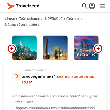
search
account_circle
menu
หน้าแรก
ทัวร์ต่างประเทศ
ทัวร์ฟิลิปปินส์
ทัวร์ดาเบา
ทัวร์ดาเบา สิงหาคม 2569
close
arrow_circle_left
arrow_circle_right
ต้
ทัวร์ทิเบต
ทัวร์อุซเบกิสถาน
ทัวร์สิงคโปร์
travel_explore
ไม่พบผลการค้นหา
calendar_month
ไม่พบข้อมูลคำค้นหา "
ทัวร์ดาเบา เดือนสิงหาคม
2026
"
search
• คุณอาจลองคลิก "ล้างคำค้นหา" แล้วกดปุ่ม "ค้นหา" ตรงเมนูด้าน
บนเพื่อค้นหาทัวร์ใหม่
• หรือคุณสามารถใช้กล่องค้นหาทางซ้ายมือเพื่อเลือกค้นหาทัวร์ที่