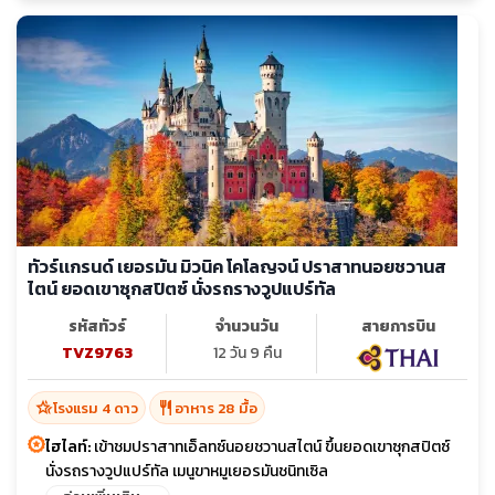
ทัวร์เเกรนด์ เยอรมัน มิวนิค โคโลญจน์ ปราสาทนอยชวานส
ไตน์ ยอดเขาซุกสปิตซ์ นั่งรถรางวูปแปร์ทัล
รหัสทัวร์
จำนวนวัน
สายการบิน
TVZ9763
12 วัน 9 คืน
hotel_class
restaurant
โรงแรม 4 ดาว
อาหาร 28 มื้อ
ไฮไลท์:
เข้าชมปราสาทเอ็ลทซ์นอยชวานสไตน์ ขึ้นยอดเขาซุกสปิตซ์
นั่งรถรางวูปแปร์ทัล เมนูขาหมูเยอรมันชนิทเซิล