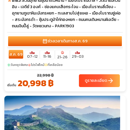
เที่ยว:
สวนอุทยานชุ่มน้ำโถวหนาน - เมืองโบราณต้าลี่ - วัดเจ้าแม่กวน
อิม - เจดีย์ 3 องค์ - ช่องแคบเสือกระโจน - เมืองโบราณลี่เจียง -
อุทยานภูเขาหิมะมังกรหยก - ทะเลสาบไปสุ่ยเหอ - เมืองโบราณซู่เห่อ
- สระมังกรดำ - ซุ้มประตูม้าไก่ทองหยก - ถนนคนเดินหนานผิงเจีย -
ถนนจินปี้ลู่ - วัดหยวนทง - PARK1903
calendar_month
ช่วงเวลาเดินทาง
ส.ค. 69
local_fire_department
เต็ม
เต็ม
เต็ม
ส.ค. 69
07-12
11-16
29-03
21-26
วันหยุดพิเศษ
โปรไฟไหม้
ที่เหลือน้อย
sunny
local_fire_department
confirmation_number
22,998 ฿
20,998 ฿
arrow_forward
ดูรายละเอียด
เริ่มต้น