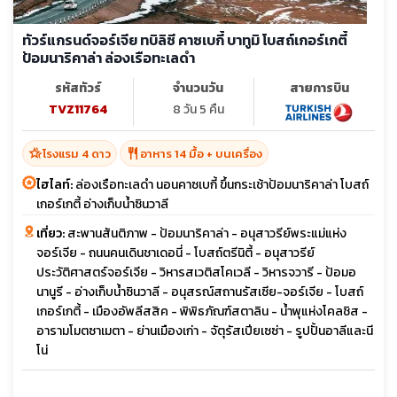
ทัวร์แกรนด์จอร์เจีย ทบิลิซี คาซเบกี้ บาทูมิ โบสถ์เกอร์เกตี้
ป้อมนาริคาล่า ล่องเรือทะเลดำ
รหัสทัวร์
จำนวนวัน
สายการบิน
TVZ11764
8 วัน 5 คืน
hotel_class
restaurant
โรงแรม 4 ดาว
อาหาร 14 มื้อ + บนเครื่อง
ไฮไลท์:
ล่องเรือทะเลดำ นอนคาซเบกี้ ขึ้นกระเช้าป้อมนาริคาล่า โบสถ์
เกอร์เกตี้ อ่างเก็บน้ำซินวาลี
เที่ยว:
สะพานสันติภาพ - ป้อมนาริคาล่า - อนุสาวรีย์พระแม่แห่ง
จอร์เจีย - ถนนคนเดินชาเดอนี่ - โบสถ์ตรีนิตี้ - อนุสาวรีย์
ประวัติศาสตร์จอร์เจีย - วิหารสเวติสโคเวลี - วิหารจวารี - ป้อมอ
นานูรี - อ่างเก็บน้ำซินวาลี - อนุสรณ์สถานรัสเซีย-จอร์เจีย - โบสถ์
เกอร์เกตี้ - เมืองอัพลีสสิค - พิพิธภัณฑ์สตาลิน - น้ำพุแห่งโคลชิส -
อารามโมตซาเมตา - ย่านเมืองเก่า - จัตุรัสเปียเซซ่า - รูปปั้นอาลีและนี
โน่