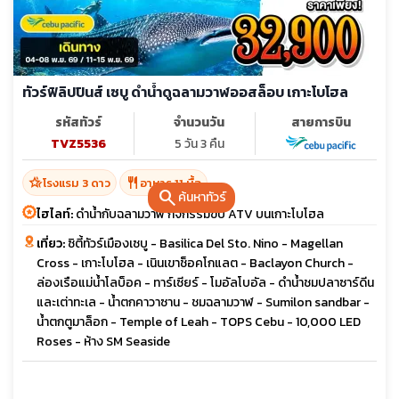
ทัวร์ฟิลิปปินส์ เซบู ดำน้ำดูฉลามวาฬออสล็อบ เกาะโบโฮล
รหัสทัวร์
จำนวนวัน
สายการบิน
TVZ5536
5 วัน 3 คืน
hotel_class
restaurant
โรงแรม 3 ดาว
อาหาร 11 มื้อ
search
ค้นหาทัวร์
ไฮไลท์:
ดำน้ำกับฉลามวาฬ กิจกรรมขับ ATV บนเกาะโบโฮล
เที่ยว:
ซิตี้ทัวร์เมืองเซบู - Basilica Del Sto. Nino - Magellan
Cross - เกาะโบโฮล - เนินเขาช็อคโกแลต - Baclayon Church -
ล่องเรือแม่น้ำโลบ็อค - ทาร์เซียร์ - โมอัลโบอัล - ดำน้ำชมปลาซาร์ดีน
และเต่าทะเล - น้ำตกคาวาซาน - ชมฉลามวาฬ - Sumilon sandbar -
น้ำตกตูมาล็อก - Temple of Leah - TOPS Cebu - 10,000 LED
Roses - ห้าง SM Seaside