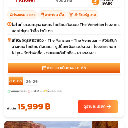
TVZ10961
4 วัน 2 คืน
hotel_class
restaurant
shopping_cart
โรงแรม 3 ดาว
อาหาร 4 มื้อ
เข้าร้านรัฐบาล
ไฮไลท์:
สวนสนุกฉางหลง โอเชียน คิงดอม The Venetian โรงละคร
หอยไข่มุก เป๋าฮื้อ ไวน์แดง
เที่ยว:
จัตุรัสฮวาเฉิง - The Parisian - The Venetian - สวนสนุก
ฉางหลง โอเชียน คิงดอม - รูปปั้นหญิงชาวประมง - โรงละครหอย
ไข่มุก - วัดต้าฝ่อซื่อ - ถนนคนเดินปักกิ่ง - POPMART
calendar_month
ช่วงเวลาเดินทาง
ส.ค. 69
ส.ค. 69
26-29
วันหยุดพิเศษ
โปรไฟไหม้
ที่เหลือน้อย
sunny
local_fire_department
confirmation_number
15,999 ฿
arrow_forward
ดูรายละเอียด
เริ่มต้น