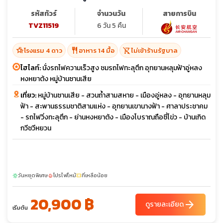
รหัสทัวร์
จำนวนวัน
สายการบิน
TVZ11519
6 วัน 5 คืน
hotel_class
restaurant
shopping_cart_off
โรงแรม 4 ดาว
อาหาร 14 มื้อ
ไม่เข้าร้านรัฐบาล
ไฮไลท์:
นั่งรถไฟความเร็วสูง ชมรถไฟทะลุตึก อุทยานหลุมฟ้าอู่หลง
หงหยาต้ง หมู่บ้านซานเสีย
เที่ยว:
หมู่บ้านซานเสีย - สวนถ้ำสามสหาย - เมืองอู่หลง - อุทยานหลุม
ฟ้า - สะพานธรรมชาติสามแห่ง - อุทยานเขานางฟ้า - ศาลาประชาคม
- รถไฟวิ่งทะลุตึก - ย่านหงหยาต้ง - เมืองโบราณถือซี่โข่ว - บ้านเกิด
กวีชวีหยวน
วันหยุดพิเศษ
โปรไฟไหม้
ที่เหลือน้อย
sunny
local_fire_department
confirmation_number
20,900 ฿
arrow_forward
ดูรายละเอียด
เริ่มต้น