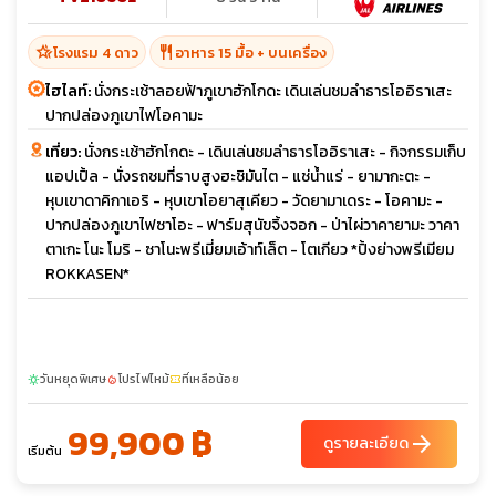
hotel_class
restaurant
โรงแรม 4 ดาว
อาหาร 15 มื้อ + บนเครื่อง
ไฮไลท์:
นั่งกระเช้าลอยฟ้าภูเขาฮักโกดะ เดินเล่นชมลำธารโออิราเสะ
ปากปล่องภูเขาไฟโอคามะ
เที่ยว:
นั่งกระเช้าฮักโกดะ - เดินเล่นชมลำธารโออิราเสะ - กิจกรรมเก็บ
แอปเปิ้ล - นั่งรถชมที่ราบสูงฮะชิมันไต - แช่น้ำแร่ - ยามากะตะ -
หุบเขาดาคิกาเอริ - หุบเขาโอยาสุเคียว - วัดยามาเดระ - โอคามะ -
ปากปล่องภูเขาไฟซาโอะ - ฟาร์มสุนัขจิ้งจอก - ป่าไผ่วาคายามะ วาคา
ตาเกะ โนะ โมริ - ซาโนะพรีเมี่ยมเอ้าท์เล็ต - โตเกียว *ปิ้งย่างพรีเมียม
ROKKASEN*
วันหยุดพิเศษ
โปรไฟไหม้
ที่เหลือน้อย
sunny
local_fire_department
confirmation_number
99,900 ฿
arrow_forward
ดูรายละเอียด
เริ่มต้น