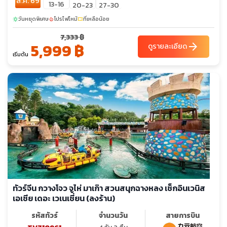
ส.ค. 69
13-16
20-23
27-30
วันหยุดพิเศษ
โปรไฟไหม้
ที่เหลือน้อย
sunny
local_fire_department
confirmation_number
7,333 ฿
5,999 ฿
arrow_forward
ดูรายละเอียด
เริ่มต้น
ทัวร์จีน กวางโจว จูไห่ มาเก๊า สวนสนุกฉางหลง เช็กอินเวนิส
เอเชีย เดอะ เวเนเชี่ยน (ลงร้าน)
รหัสทัวร์
จำนวนวัน
สายการบิน