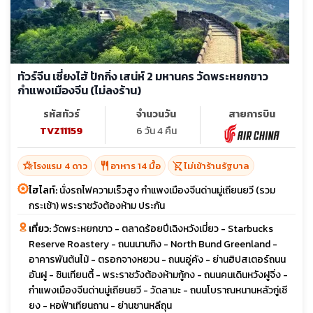
ทัวร์จีน เซี่ยงไฮ้ ปักกิ่ง เสน่ห์ 2 มหานคร วัดพระหยกขาว
กำแพงเมืองจีน (ไม่ลงร้าน)
รหัสทัวร์
จำนวนวัน
สายการบิน
TVZ11159
6 วัน 4 คืน
hotel_class
restaurant
shopping_cart_off
โรงแรม 4 ดาว
อาหาร 14 มื้อ
ไม่เข้าร้านรัฐบาล
ไฮไลท์:
นั่งรถไฟความเร็วสูง กำแพงเมืองจีนด่านมู่เถียนยวี (รวม
กระเช้า) พระราชวังต้องห้าม ประกัน
เที่ยว:
วัดพระหยกขาว - ตลาดร้อยปีเฉิงหวังเมี่ยว - Starbucks
Reserve Roastery - ถนนนานกิง - North Bund Greenland -
อาคารพันต้นไม้ - ตรอกจางหยวน - ถนนอู่คัง - ย่านฮิปสเตอร์ถนน
อันฝู - ซินเทียนตี้ - พระราชวังต้องห้ามกู้กง - ถนนคนเดินหวังฝูจิ่ง -
กำแพงเมืองจีนด่านมู่เถียนยวี - วัดลามะ - ถนนโบราณหนานหลัวกู่เซี
ยง - หอฟ้าเทียนถาน - ย่านซานหลีถุน