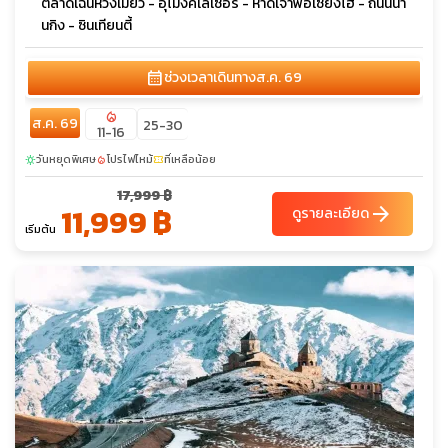
ตลาดเฉินหวังเมี่ยว - อุโมงค์เลเซอร์ - หาดเจ้าพ่อเซี่ยงไฮ้ - ถนนนา
นกิง - ซินเทียนตี้
calendar_month
ช่วงเวลาเดินทาง
ส.ค. 69
local_fire_department
ส.ค. 69
25-30
11-16
วันหยุดพิเศษ
โปรไฟไหม้
ที่เหลือน้อย
sunny
local_fire_department
confirmation_number
17,999 ฿
11,999 ฿
arrow_forward
ดูรายละเอียด
เริ่มต้น