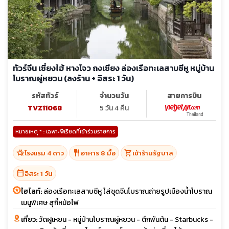
ทัวร์จีน เซี่ยงไฮ้ หางโจว ถงเซียง ล่องเรือทะเลสาบซีหู หมู่บ้าน
โบราณผู่หยวน (ลงร้าน + อิสระ 1 วัน)
รหัสทัวร์
จำนวนวัน
สายการบิน
TVZ11068
5 วัน 4 คืน
หมายเหตุ * : เฉพาะพีเรียดที่เข้าร่วมรายการ
hotel_class
restaurant
shopping_cart
โรงแรม 4 ดาว
อาหาร 8 มื้อ
เข้าร้านรัฐบาล
calendar_today
อิสระ 1 วัน
ไฮไลท์:
ล่องเรือทะเลสาบซีหู ใส่ชุดจีนโบราณถ่ายรูปเมืองน้ำโบราณ
เมนูพิเศษ สุกี้หม้อไฟ
เที่ยว:
วัดฝูเหยน - หมู่บ้านโบราณผู่หยวน - ตึกพันต้น - Starbucks -