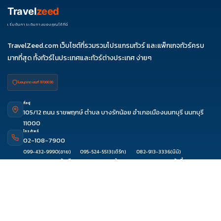
Travel
zeed
เริ่มต้นการเดินทางของคุณได้ที่นี่
TravelZeed.com เว็บไซต์ที่รวมรวมโปรแกรมทัวร์ และแพ็กเกจทัวร์ครบ
มากที่สุด ทั้งทัวร์ในประเทศและทัวร์ต่างประเทศ ง่ายๆ
ใบอนุญาต เลขที่ 11/08038
ที่อยู่
105/12 ถนน ราชพฤกษ์ ตำบล บางรักน้อย อำเภอเมืองนนทบุรี นนทบุรี
11000
โทรศัพท์
02-108-7900
ดูรีวิว
จองผ่านแชท
จองผ่านไลน์
ติดต่อเซล
099-432-9990
(อาย)
095-524-5513
(เติร์ก)
082-913-3336
(นินิ)
080-082-9197
(รัสเซีย)
062-103-3313
(ใบเตย)
086-331-4402
(ลัคกี้)
093-889-5151
(ฟ้าใส)
061-889-9492
(วิววี่)
094-845-8881
(ก้อย)
097-091-7971
(โจริญ)
080-394-3310
(เก็บ)
081-639-8333
(แอม)
099-635-0416
(โฟล์ค)
อีเมล
contact@travelzeed.com
or
travelzeed@gmail.com