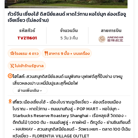
ทัวร์จีน เซี่ยงไฮ้ ดิสนีย์แลนด์ หาดไว่ทาน หอไข่มุก ล่องเรือจู
เจียเจี่ยว (ไม่ลงร้าน)
รหัสทัวร์
จำนวนวัน
สายการบิน
TVZ11601
5 วัน 3 คืน
hotel_class
restaurant
โรงแรม 4 ดาว
อาหาร 9 มื้อ + บนเครื่อง
shopping_cart_off
ไม่เข้าร้านรัฐบาล
ไฮไลท์:
สวนสนุกดิสนีย์แลนด์ เมนูพิเศษ บุฟเฟต์สุกี้ปิ้งย่าง ขาหมู
เสี่ยวหลงเปา บะหมี่มันปูและสุกี้หม้อไฟ
อ่านเพิ่มเติม
เที่ยว:
เมืองเซี่ยงไฮ้ - เมืองโบราณจูเจียเจี่ยว - ล่องเรือชมเมือง
โบราณ - หาดไว่ทาน - ถนนนานกิงลู่ - POP MART - หอไข่มุก -
Starbucks Reserve Roastery Shanghai - เรือหลุยส์ วิตตอง -
ตึกต้นไม้ 1,000 ต้น - ถนนอันฟูลู่ - คาเฟ่หมี - ตึกวูดัง - ย่านซินเทียนตี้
- HARMAY - สวนสนุกดิสนีย์แลนด์ - วัดพระหยก - ตลาด 100 ปีเฉิน
หวังเมี่ยว - FLORENTIA VILLAGE OUTLET