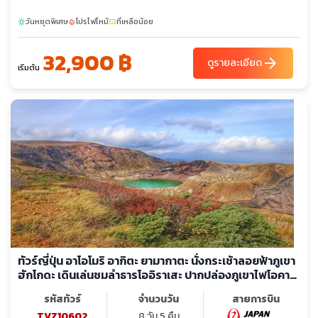
วันหยุดพิเศษ
โปรไฟไหม้
ที่เหลือน้อย
sunny
local_fire_department
confirmation_number
32,900 ฿
arrow_forward
ดูรายละเอียด
เริ่มต้น
ทัวร์ญี่ปุ่น อาโอโมริ อากิตะ ยามากาตะ นั่งกระเช้าลอยฟ้าภูเขา
ฮักโกดะ เดินเล่นชมลำธารโออิราเสะ ปากปล่องภูเขาไฟโอคา
มะ
รหัสทัวร์
จำนวนวัน
สายการบิน
TVZ10602
8 วัน 5 คืน