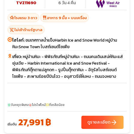
TVZ11690
6 วัน 4 คืน
hotel_class
restaurant
โรงแรม 3 ดาว
อาหาร 9 มื้อ + บนเครื่อง
shopping_cart_off
ไม่เข้าร้านรัฐบาล
ไฮไลท์:
ชมเทศกาลน้ำแข็งHarbin Ice and Snow World หมู่บ้าน
หิมะSnow Town โบสถ์เซนต์โซเฟีย
เที่ยว:
หมู่บ้านหิมะ - พิพิธภัณฑ์หมู่บ้านหิมะ - ถนนคนเดินเสน่ห์หิมะแส่
ยุ่นเจีย - Harbin International Ice and Snow Festival -
พิพิธภัณฑ์ตุ๊กตาแม่ลูกดก - รูปปั้นตุ๊กตาหิมะ - จัตุรัสโบสถ์เซนต์
โซเฟีย - สะพานร้อยปีปินโจว - อนุสาวรีย์ฝั่งหง - ถนนจงหยาง
วันหยุดพิเศษ
โปรไฟไหม้
ที่เหลือน้อย
sunny
local_fire_department
confirmation_number
27,991 ฿
arrow_forward
ดูรายละเอียด
เริ่มต้น