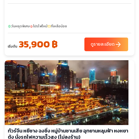
วันหยุดพิเศษ
โปรไฟไหม้
ที่เหลือน้อย
sunny
local_fire_department
confirmation_number
35,900 ฿
arrow_forward
ดูรายละเอียด
เริ่มต้น
ทัวร์จีน หยีชาง ฉงชิ่ง หมู่บ้านซานเสีย อุทยานหลุมฟ้า หงหยา
ต้ง นั่งรถไฟความเร็วสูง (ไม่ลงร้าน)