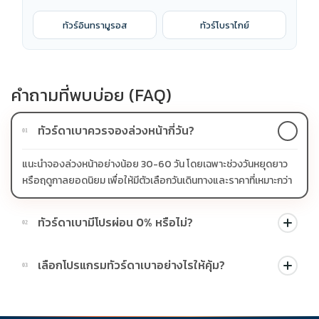
ทัวร์อินทรามูรอส
ทัวร์โบราไกย์
คำถามที่พบบ่อย (FAQ)
ทัวร์ดาเบาควรจองล่วงหน้ากี่วัน?
01
แนะนำจองล่วงหน้าอย่างน้อย 30-60 วัน โดยเฉพาะช่วงวันหยุดยาว
หรือฤดูกาลยอดนิยม เพื่อให้มีตัวเลือกวันเดินทางและราคาที่เหมาะกว่า
ทัวร์ดาเบามีโปรผ่อน 0% หรือไม่?
02
บางโปรแกรมมีโปรผ่อน 0% หรือโปรโมชั่นบัตรเครดิตตามเงื่อนไขที่
เลือกโปรแกรมทัวร์ดาเบาอย่างไรให้คุ้ม?
03
บริษัทกำหนด สามารถดูสัญลักษณ์โปรโมชั่นในรายการทัวร์แต่ละ
รายการได้
ควรดูจำนวนวัน ไฮไลต์ที่รวมจริง โรงแรม สายการบิน มื้ออาหาร และ
ช่วงราคา ไม่ควรเทียบจากราคาต่ำสุดเพียงอย่างเดียว