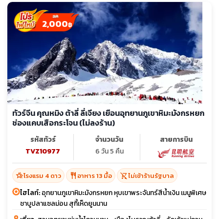
2,000
฿
ทัวร์จีน คุณหมิง ต้าลี่ ลี่เจียง เยือนอุทยานภูเขาหิมะมังกรหยก
ช่องแคบเสือกระโจน (ไม่ลงร้าน)
รหัสทัวร์
จำนวนวัน
สายการบิน
TVZ10977
6 วัน 5 คืน
hotel_class
restaurant
shopping_cart_off
โรงแรม 4 ดาว
อาหาร 13 มื้อ
ไม่เข้าร้านรัฐบาล
ไฮไลท์:
อุทยานภูเขาหิมะมังกรหยก หุบเขาพระจันทร์สีน้ำเงิน เมนูพิเศษ
ชาบูปลาแซลม่อน สุกี้เห็ดยูนนาน