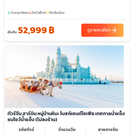
วันหยุดพิเศษ
โปรไฟไหม้
ที่เหลือน้อย
sunny
local_fire_department
confirmation_number
52,999 ฿
arrow_forward
ดูรายละเอียด
เริ่มต้น
ทัวร์จีน ฮาร์บิน หมู่บ้านหิมะ โบสถ์เซนต์โซเฟีย เทศกาลน้ำแข็ง
ชมโชว์น้ำแข็ง (ไม่ลงร้าน)
รหัสทัวร์
จำนวนวัน
สายการบิน