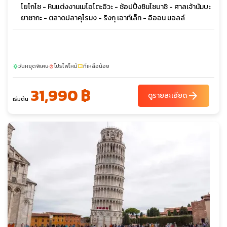
โยโกโช - หินแต่งงานเมโอโตะอิวะ - ช้อปปิ้งชินไซบาชิ - ศาลเจ้านัมบะ
ยาซากะ - ตลาดปลาคุโรมง - ริงกุ เอาท์เล็ท - อิออน มอลล์
วันหยุดพิเศษ
โปรไฟไหม้
ที่เหลือน้อย
sunny
local_fire_department
confirmation_number
31,990 ฿
arrow_forward
ดูรายละเอียด
เริ่มต้น