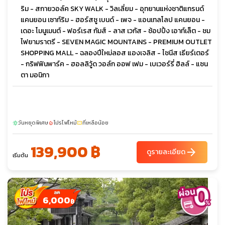
ริม - สกายวอล์ค SKY WALK - วิลเลี่ยม - อุทยานแห่งชาติแกรนด์
แคนยอน เซาท์ริม - ฮอร์สชู เบนด์ - เพจ - แอนเทลโลป แคนยอน -
เดอะ โมนูเมนต์ - ฟอร์เรส กัมส์ - ลาส เวกัส - ช้อปปิ้ง เอาท์เล็ต - ชม
ไฟยามราตรี - SEVEN MAGIC MOUNTAINS - PREMIUM OUTLET
SHOPPING MALL - ฉลองปีใหม่ลอส แองเจลิส - ไชนีส เธียร์เตอร์
- กริฟฟินพาร์ค - ฮอลลิวู้ด วอล์ก ออฟ เฟม - เบเวอร์รี่ ฮิลล์ - แซน
ตา มอนิกา
วันหยุดพิเศษ
โปรไฟไหม้
ที่เหลือน้อย
sunny
local_fire_department
confirmation_number
139,900 ฿
arrow_forward
ดูรายละเอียด
เริ่มต้น
6,000
฿