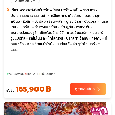
อ่านเพิ่มเติม
เที่ยว:
พระราชวังวือซ์บวร์ก - โรเธนบวร์ก - อูล์ม - ชวานเกา -
ปราสาทนอยชวานสไตน์ - การ์มิซพาเท่น เคียร์เค่น - ยอดเขาซุก
สปิตซ์ - มิวนิค - จัตุรัสมาเรียน พลัส - นูเรมเบิร์ก - บัมแบร์ก - เดรส
เดน - เบอร์ลิน - กำแพงเบอร์ลิน - ย่านคูดัม - พอทสดัม -
พระราชวังซองซูซี - เช็คพ้อยส์ ชาร์ลี - เควดลินบวร์ก - กอสลาร์ -
วูปแปร์ทัล - รถโมโนเรล - โคโลญจน์ - ปราสาทเอ็ลทซ์ - คอเคม - บ๊
อบพาร์ด - ล่องเรือแม่น้ำไรน์ - เซนต์กอร์ - จัสตุรัสโรเมอร์ - ถนน
ZEIL
วันหยุดพิเศษ
โปรไฟไหม้
ที่เหลือน้อย
sunny
local_fire_department
confirmation_number
165,900 ฿
arrow_forward
ดูรายละเอียด
เริ่มต้น