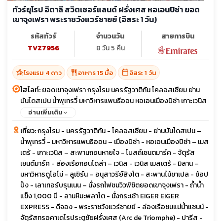
ทัวร์ยุโรป อิตาลี สวิตเซอร์แลนด์ ฝรั่งเศส หอเอนปิซ่า ยอด
เขาจุงเฟรา พระราชวังแวร์ซายย์ (อิสระ 1 วัน)
รหัสทัวร์
จำนวนวัน
สายการบิน
TVZ7956
8 วัน 5 คืน
hotel_class
restaurant
calendar_today
โรงแรม 4 ดาว
อาหาร 15 มื้อ
อิสระ 1 วัน
ไฮไลท์:
ยอดเขาจุงเฟรา กรุงโรม นครรัฐวาติกัน โคลอสเซียม ย่าน
บันไดสเปน น้ำพุเทรวี่ มหาวิหารแพนธีออน หอเอนเมืองปิซ่า เกาะเวนิส
เมืองมิลาน หมู่บ้านเลาเทอร์บรุนเนน ถ้ำน้ำแข็ง 1000 ปี กระเช้า Eiger
อ่านเพิ่มเติม
Express พระราชวังแวร์ซายย์ ล่องเรือแม่น้ำแซนน์
เที่ยว:
กรุงโรม - นครรัฐวาติกัน - โคลอสเซียม - ย่านบันไดสเปน –
น้ำพุเทรวี่ - มหาวิหารแพนธิออน – เมืองปิซ่า - หอเอนเมืองปิซ่า – เมส
เตร้ - เกาะเวนิส – สะพานถอนหายใจ - โบสถ์เซนตมาร์ค - จัตุรัส
เซนต์มาร์ค - ล่องเรือกอนโดล่า – เวนิส - เวนิส เมสเตร้ - มิลาน –
มหาวิหารดูโอโม่ - ลูเซิร์น – อนุสาวรีย์สิงโต - สะพานไม้ชาเปล - ช้อป
ปิ้ง - เลาเทอร์บรุนเนน – นั่งรถไฟชมวิวพิชิตยอดเขาจุงเฟรา - ถ้ำน้ำ
แข็ง 1,000 ปี - ลานหิมะพลาโต - นั่งกระเช้า EIGER EIGER
EXPRESS - ดีจอง - พระราชวังแวร์ซายย์ - ล่องเรือชมแม่น้ำแซนน์ -
จัตุรัสทรอคาเดโรประตูชัยฝรั่งเศส (Arc de Triomphe) - ปารีส -