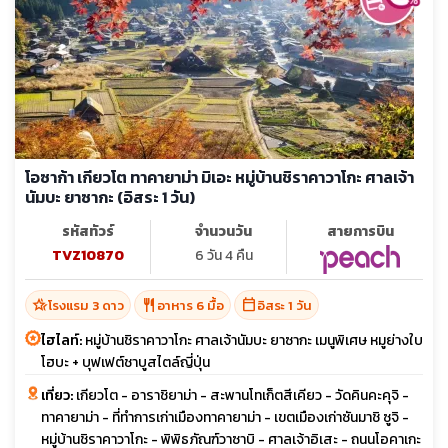
โอซาก้า เกียวโต ทาคายาม่า มิเอะ หมู่บ้านชิราคาวาโกะ ศาลเจ้า
นัมบะ ยาซากะ (อิสระ 1 วัน)
รหัสทัวร์
จำนวนวัน
สายการบิน
TVZ10870
6 วัน 4 คืน
hotel_class
restaurant
calendar_today
โรงแรม 3 ดาว
อาหาร 6 มื้อ
อิสระ 1 วัน
ไฮไลท์:
หมู่บ้านชิราคาวาโกะ ศาลเจ้านัมบะ ยาซากะ เมนูพิเศษ หมูย่างใบ
โฮบะ + บุฟเฟต์ชาบูสไตล์ญี่ปุ่น
เที่ยว:
เกียวโต - อาราชิยาม่า - สะพานโทเก็ตสีเคียว - วัดคินคะคุจิ -
ทาคายาม่า - ที่ทำการเก่าเมืองทาคายาม่า - เขตเมืองเก่าซันมาชิ ซูจิ -
หมู่บ้านชิราคาวาโกะ - พิพิธภัณฑ์วาซาบิ - ศาลเจ้าอิเสะ - ถนนโอคาเกะ