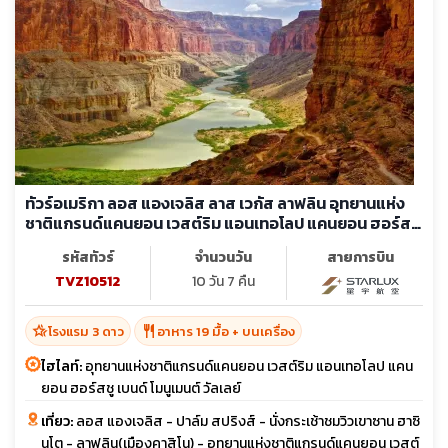
ทัวร์อเมริกา ลอส แองเจลิส ลาส เวกัส ลาฟลิน อุทยานแห่ง
ชาติแกรนด์แคนยอน เวสต์ริม แอนเทอโลป แคนยอน ฮอร์สชู
เบนด์ โมนูเมนต์ วัลเลย์
รหัสทัวร์
จำนวนวัน
สายการบิน
TVZ10512
10 วัน 7 คืน
hotel_class
restaurant
โรงแรม 3 ดาว
อาหาร 19 มื้อ + บนเครื่อง
ไฮไลท์:
อุทยานแห่งชาติแกรนด์แคนยอน เวสต์ริม แอนเทอโลป แคน
ยอน ฮอร์สชู เบนด์ โมนูเมนต์ วัลเลย์
เที่ยว:
ลอส แองเจลิส - ปาล์ม สปริงส์ - นั่งกระเช้าชมวิวเขาซาน ฮาซิ
นโต - ลาฟลิน(เมืองคาสิโน) - อุทยานแห่งชาติแกรนด์แคนยอน เวสต์