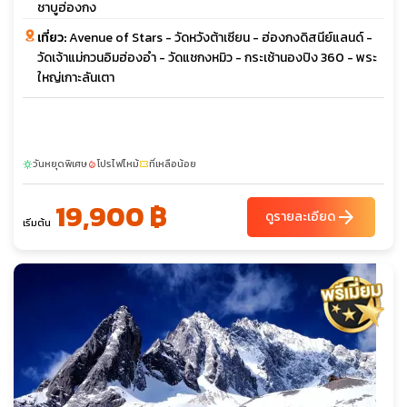
ชาบูฮ่องกง
เที่ยว:
Avenue of Stars - วัดหวังต้าเซียน - ฮ่องกงดิสนีย์แลนด์ -
วัดเจ้าแม่กวนอิมฮ่องอํา - วัดแชกงหมิว - กระเช้านองปิง 360 - พระ
ใหญ่เกาะลันเตา
วันหยุดพิเศษ
โปรไฟไหม้
ที่เหลือน้อย
sunny
local_fire_department
confirmation_number
19,900 ฿
arrow_forward
ดูรายละเอียด
เริ่มต้น