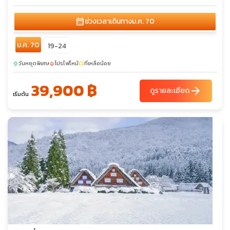
calendar_month
ช่วงเวลาเดินทาง
ม.ค. 70
ม.ค. 70
19-24
วันหยุดพิเศษ
โปรไฟไหม้
ที่เหลือน้อย
sunny
local_fire_department
confirmation_number
39,900 ฿
arrow_forward
ดูรายละเอียด
เริ่มต้น