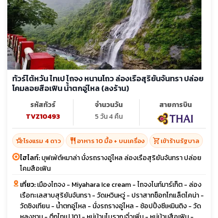
ทัวร์ไต้หวัน ไทเป ไถจง หนานโถว ล่องเรือสุริยันจันทรา ปล่อย
โคมลอยสือเฟิน น้ำตกอู่ไหล (ลงร้าน)
รหัสทัวร์
จำนวนวัน
สายการบิน
TVZ10493
5 วัน 4 คืน
hotel_class
restaurant
shopping_cart
โรงแรม 4 ดาว
อาหาร 10 มื้อ + บนเครื่อง
เข้าร้านรัฐบาล
ไฮไลท์:
บุฟเฟ่ต์หมาล่า นั่งรถรางอู่ไหล ล่องเรือสุริยันจันทรา ปล่อย
โคมสือเฟิน
เที่ยว:
เมืองไถจง - Miyahara Ice cream - ไถจงไนท์มาร์เก็ต - ล่อง
เรือทะเลสาบสุริยันจันทรา - วัดเหวินหวู่ - ปราสาทช็อกโกแล็ตโคน่า -
วัดซิงเทียน - น้ำตกอู่ไหล - นั่งรถรางอู่ไหล - ช้อปปิ้งซีเหมินติง - วัด
หลงซาน - ตึกไทเป 101 - หมู่บ้านโบราณจิ๋วเพิ่น - หมู่บ้านสือเฟิน -