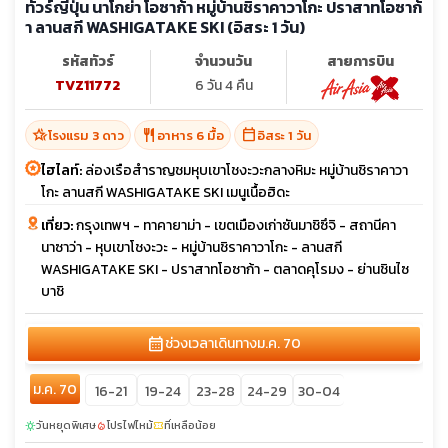
ทัวร์ญี่ปุ่น นาโกย่า โอซาก้า หมู่บ้านชิราคาวาโกะ ปราสาทโอซาก้
า ลานสกี WASHIGATAKE SKI (อิสระ 1 วัน)
รหัสทัวร์
จำนวนวัน
สายการบิน
TVZ11772
6 วัน 4 คืน
hotel_class
restaurant
calendar_today
โรงแรม 3 ดาว
อาหาร 6 มื้อ
อิสระ 1 วัน
ไฮไลท์:
ล่องเรือสำราญชมหุบเขาโชงะวะกลางหิมะ หมู่บ้านชิราคาวา
โกะ ลานสกี WASHIGATAKE SKI เมนูเนื้อฮิดะ
เที่ยว:
กรุงเทพฯ - ทาคายาม่า - เขตเมืองเก่าซันมาชิซึจิ - สถานีคา
นาซาว่า - หุบเขาโชงะวะ - หมู่บ้านชิราคาวาโกะ - ลานสกี
WASHIGATAKE SKI - ปราสาทโอซาก้า - ตลาดคุโรมง - ย่านชินไซ
บาชิ
calendar_month
ช่วงเวลาเดินทาง
ม.ค. 70
ม.ค. 70
16-21
19-24
23-28
24-29
30-04
วันหยุดพิเศษ
โปรไฟไหม้
ที่เหลือน้อย
sunny
local_fire_department
confirmation_number