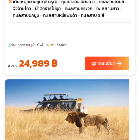
เที่ยว:
อุทยานภูเขาสี่ดรุณี - หุบเขาซวงเฉียงโกว - ทะเลสาบเตี๋ยซี -
จิ๋วจ้ายโกว - น้ำตกธารไข่มุก - ทะเลสาบกระจก - ทะเลสาบยาว -
ทะเลสาบนกยูง - ทะเลสาบหมีแพนด้า - ทะเลสาบ 5 สี
วันหยุดพิเศษ
โปรไฟไหม้
ที่เหลือน้อย
sunny
local_fire_department
confirmation_number
24,989 ฿
arrow_forward
ดูรายละเอียด
เริ่มต้น