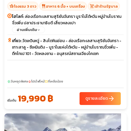
hotel_class
restaurant
shopping_cart
โรงแรม 3 ดาว
อาหาร 6 มื้อ + บนเครื่อง
เข้าร้านรัฐบาล
ไฮไลท์:
ล่องเรือทะเลสาบสุริยันจันทรา บูราโน่ไต้หวัน หมู่บ้านโบราณ
จิ๋วเพิ่น ปลาประธานาธิบดี เสี่ยวหลงเปา
อ่านเพิ่มเติม
เที่ยว:
วัดเหวินหวู่ - สิงโตหินอ่อน - ล่องเรือทะเลสาบสุริยันจันทรา -
เกาะลาลู - ซีเหมินติง - บูราโนแห่งไต้หวัน - หมู่บ้านโบราณจิ๋วเพิ่น -
ตึกไทเป 101 - วัดหลงซาน - อนุสรณ์สถานเจียงไคเชก
วันหยุดพิเศษ
โปรไฟไหม้
ที่เหลือน้อย
sunny
local_fire_department
confirmation_number
19,990 ฿
arrow_forward
ดูรายละเอียด
เริ่มต้น