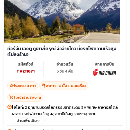
ทัวร์จีน เฉิงตู ภูเขาสี่ดรุณี จิ่วจ้ายโกว นั่งรถไฟความเร็วสูง
(ไม่ลงร้าน)
รหัสทัวร์
จำนวนวัน
สายการบิน
TVZ11671
5 วัน 4 คืน
hotel_class
restaurant
โรงแรม 4 ดาว
อาหาร 10 มื้อ + บนเครื่อง
shopping_cart_off
ไม่เข้าร้านรัฐบาล
ไฮไลท์:
2 อุทยานมรดกโลกธรรมชาติระดับ 5A พิเศษ อาหารสไตล์
เสฉวน รถไฟความเร็วสูงสู่สถานีเฉิงตู รวมรถอุทยาน
อ่านเพิ่มเติม