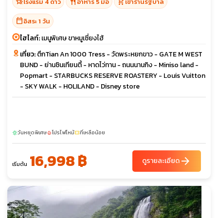
hotel_class
restaurant
shopping_cart
โรงแรม 4 ดาว
อาหาร 5 มื้อ
เข้าร้านรัฐบาล
calendar_today
อิสระ 1 วัน
ไฮไลท์:
เมนูพิเศษ ขาหมูเซี่ยงไฮ้
เที่ยว:
ตึกTian An 1000 Tress - วัดพระหยกขาว - GATE M WEST
BUND - ย่านซินเทียนตี้ - หาดไว่ทาน - ถนนนานกิง - Miniso land -
Popmart - STARBUCKS RESERVE ROASTERY - Louis Vuitton
- SKY WALK - HOLILAND - Disney store
วันหยุดพิเศษ
โปรไฟไหม้
ที่เหลือน้อย
sunny
local_fire_department
confirmation_number
16,998 ฿
arrow_forward
ดูรายละเอียด
เริ่มต้น