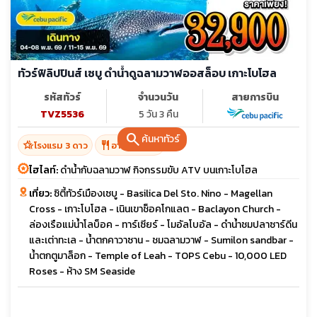
ทัวร์ฟิลิปปินส์ เซบู ดำน้ำดูฉลามวาฬออสล็อบ เกาะโบโฮล
รหัสทัวร์
จำนวนวัน
สายการบิน
TVZ5536
5 วัน 3 คืน
search
ค้นหาทัวร์
hotel_class
restaurant
โรงแรม 3 ดาว
อาหาร 11 มื้อ
ไฮไลท์:
ดำน้ำกับฉลามวาฬ กิจกรรมขับ ATV บนเกาะโบโฮล
เที่ยว:
ซิตี้ทัวร์เมืองเซบู - Basilica Del Sto. Nino - Magellan
Cross - เกาะโบโฮล - เนินเขาช็อคโกแลต - Baclayon Church -
ล่องเรือแม่น้ำโลบ็อค - ทาร์เซียร์ - โมอัลโบอัล - ดำน้ำชมปลาซาร์ดีน
และเต่าทะเล - น้ำตกคาวาซาน - ชมฉลามวาฬ - Sumilon sandbar -
น้ำตกตูมาล็อก - Temple of Leah - TOPS Cebu - 10,000 LED
Roses - ห้าง SM Seaside