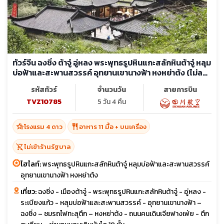
ทัวร์จีน ฉงชิ่ง ต้าจู๋ อู่หลง พระพุทธรูปหินแกะสลักหินต้าจู๋ หลุม
บ่อฟ้าและสะพานสวรรค์ อุทยานเขานางฟ้า หงหย่าต้ง (ไม่ลง
ร้าน)
รหัสทัวร์
จำนวนวัน
สายการบิน
TVZ10785
5 วัน 4 คืน
hotel_class
restaurant
โรงแรม 4 ดาว
อาหาร 11 มื้อ + บนเครื่อง
shopping_cart_off
ไม่เข้าร้านรัฐบาล
ไฮไลท์:
พระพุทธรูปหินแกะสลักหินต้าจู๋ หลุมบ่อฟ้าและสะพานสวรรค์
อุทยานเขานางฟ้า หงหย่าต้ง
เที่ยว:
ฉงชิ่ง - เมืองต้าจู๋ - พระพุทธรูปหินแกะสลักหินต้าจู๋ - อู่หลง -
ระเบียงแก้ว - หลุมบ่อฟ้าและสะพานสวรรค์ - อุทยานเขานางฟ้า –
ฉงชิ่ง – ชมรถไฟทะลุตึก – หงหย่าต้ง - ถนนคนเดินเจียฟางเฟ่ย - ตึก