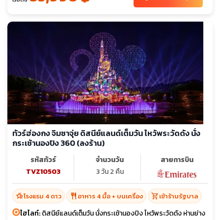
ทัวร์ฮ่องกง จิมซาจุ่ย ดิสนีย์แลนด์เต็มวัน ไหว้พระวัดดัง นั่ง
กระเช้านองปิง 360 (ลงร้าน)
รหัสทัวร์
จำนวนวัน
สายการบิน
TVZ10503
3 วัน 2 คืน
hotel_class
restaurant
shopping_cart
โรงแรม 4 ดาว
อาหาร 4 มื้อ + บนเครื่อง
เข้าร้านรัฐบาล
ไฮไลท์:
ดิสนีย์แลนด์เต็มวัน นั่งกระเช้านองปิง ไหว้พระวัดดัง ห่านย่าง