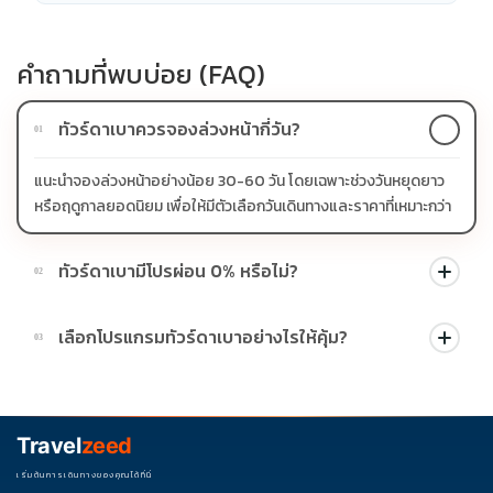
คำถามที่พบบ่อย (FAQ)
ทัวร์ดาเบาควรจองล่วงหน้ากี่วัน?
01
แนะนำจองล่วงหน้าอย่างน้อย 30-60 วัน โดยเฉพาะช่วงวันหยุดยาว
หรือฤดูกาลยอดนิยม เพื่อให้มีตัวเลือกวันเดินทางและราคาที่เหมาะกว่า
ทัวร์ดาเบามีโปรผ่อน 0% หรือไม่?
02
บางโปรแกรมมีโปรผ่อน 0% หรือโปรโมชั่นบัตรเครดิตตามเงื่อนไขที่
เลือกโปรแกรมทัวร์ดาเบาอย่างไรให้คุ้ม?
03
บริษัทกำหนด สามารถดูสัญลักษณ์โปรโมชั่นในรายการทัวร์แต่ละ
รายการได้
ควรดูจำนวนวัน ไฮไลต์ที่รวมจริง โรงแรม สายการบิน มื้ออาหาร และ
ช่วงราคา ไม่ควรเทียบจากราคาต่ำสุดเพียงอย่างเดียว
Travel
zeed
เริ่มต้นการเดินทางของคุณได้ที่นี่