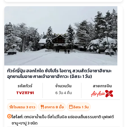
ทัวร์ญี่ปุ่น ฮอกไกโด ซัปโปโร โอตารุ สวนสัตว์อาซาฮิยามะ
อุทยานโมอาย ศาลเจ้าอาซาฮิกาวะ (อิสระ 1 วัน)
รหัสทัวร์
จำนวนวัน
สายการบิน
TVZ11791
6 วัน 4 คืน
hotel_class
restaurant
calendar_today
โรงแรม 3 ดาว
อาหาร 8 มื้อ
อิสระ 1 วัน
ไฮไลท์:
ตกปลาน้ำแข็ง ขี่สโนว์โมบิล แช่ออนเซ็นธรรมชาติ บุฟเฟต์
ชาบู+ขาปู 3 ชนิด