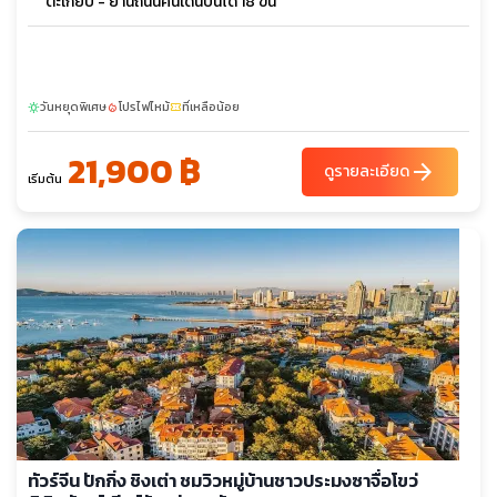
ตะเกียบ - ย่านถนนคนเดินบันได 18 ขั้น
วันหยุดพิเศษ
โปรไฟไหม้
ที่เหลือน้อย
sunny
local_fire_department
confirmation_number
21,900 ฿
arrow_forward
ดูรายละเอียด
เริ่มต้น
ทัวร์จีน ปักกิ่ง ชิงเต่า ชมวิวหมู่บ้านชาวประมงซาจื่อโขว่