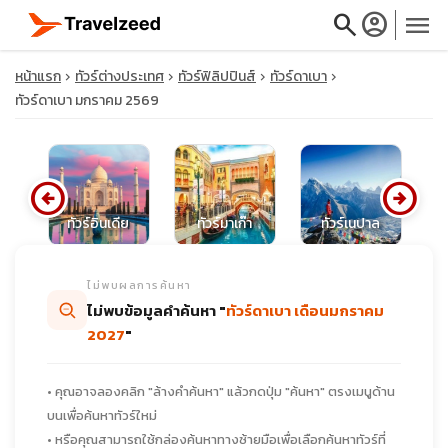
search
account_circle
menu
หน้าแรก
ทัวร์ต่างประเทศ
ทัวร์ฟิลิปปินส์
ทัวร์ดาเบา
ทัวร์ดาเบา มกราคม 2569
close
arrow_circle_left
arrow_circle_right
ต้
ทัวร์อินเดีย
ทัวร์มาเก๊า
ทัวร์เนปาล
travel_explore
ไม่พบผลการค้นหา
calendar_month
ไม่พบข้อมูลคำค้นหา "
ทัวร์ดาเบา เดือนมกราคม
2027
"
search
• คุณอาจลองคลิก "ล้างคำค้นหา" แล้วกดปุ่ม "ค้นหา" ตรงเมนูด้าน
บนเพื่อค้นหาทัวร์ใหม่
• หรือคุณสามารถใช้กล่องค้นหาทางซ้ายมือเพื่อเลือกค้นหาทัวร์ที่