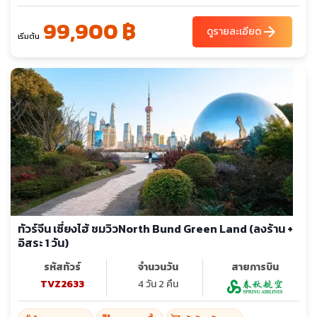
99,900 ฿
arrow_forward
ดูรายละเอียด
เริ่มต้น
ทัวร์จีน เซี่ยงไฮ้ ชมวิวNorth Bund Green Land (ลงร้าน +
อิสระ 1 วัน)
รหัสทัวร์
จำนวนวัน
สายการบิน
TVZ2633
4 วัน 2 คืน