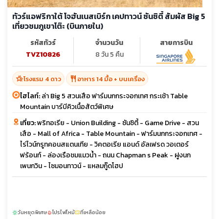
ทัวร์แอฟริกาใต้ โจฮันเนสเบิร์ก เคปทาวน์ ซันซิตี้ สัมผัส Big 5
เที่ยวชมภูเขาโต๊ะ (บินภายใน)
รหัสทัวร์
จำนวนวัน
สายการบิน
TVZ10826
8 วัน 5 คืน
hotel_class
restaurant
โรงแรม 4 ดาว
อาหาร 14 มื้อ + บนเครื่อง
ไฮไลท์:
ล่า Big 5 สวนเสือ ฟาร์มนกกระจอกเทศ กระเช้า Table
Mountain บาร์บีคิวเนื้อสัตว์พิเศษ
เที่ยว:
พริทอเรีย - Union Building - ซันซิตี้ - Game Drive - สวน
เสือ - Mall of Africa - Table Mountain - ฟาร์มนกกระจอกเทศ -
ไร่ไวน์กรูทคอนสแตนเทีย - วิคตอเรีย แอนด์ อัลเฟรด วอเตอร์
ฟร้อนท์ - ล่องเรือชมแมวน้ำ - ถนน Chapman s Peak - ฝูงนก
เพนกวิน - ไซมอนทาวน์ - แหลมกู๊ดโฮป
วันหยุดพิเศษ
โปรไฟไหม้
ที่เหลือน้อย
sunny
local_fire_department
confirmation_number