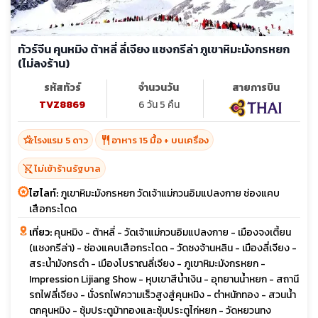
ทัวร์จีน คุนหมิง ต้าหลี่ ลี่เจียง แชงกรีล่า ภูเขาหิมะมังกรหยก
(ไม่ลงร้าน)
รหัสทัวร์
จำนวนวัน
สายการบิน
TVZ8869
6 วัน 5 คืน
hotel_class
restaurant
โรงแรม 5 ดาว
อาหาร 15 มื้อ + บนเครื่อง
shopping_cart_off
ไม่เข้าร้านรัฐบาล
ไฮไลท์:
ภูเขาหิมะมังกรหยก วัดเจ้าแม่กวนอิมแปลงกาย ช่องแคบ
เสือกระโดด
เที่ยว:
คุนหมิง - ต้าหลี่ - วัดเจ้าแม่กวนอิมแปลงกาย - เมืองจงเตี้ยน
(แชงกรีล่า) - ช่องแคบเสือกระโดด - วัดซงจ้านหลิน - เมืองลี่เจียง -
สระน้ำมังกรดำ - เมืองโบราณลี่เจียง - ภูเขาหิมะมังกรหยก -
Impression Lijiang Show - หุบเขาสีน้ำเงิน - อุทยานน้ำหยก - สถานี
รถไฟลี่เจียง - นั่งรถไฟความเร็วสูงสู่คุนหมิง - ตำหนักทอง - สวนน้ำ
ตกคุนหมิง - ซุ้มประตูม้าทองและซุ้มประตูไก่หยก - วัดหยวนทง