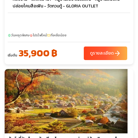
ปล่อยโคมสือเฟิน - วัดกวนตู้ - GLORIA OUTLET
วันหยุดพิเศษ
โปรไฟไหม้
ที่เหลือน้อย
sunny
local_fire_department
confirmation_number
35,900 ฿
arrow_forward
ดูรายละเอียด
เริ่มต้น