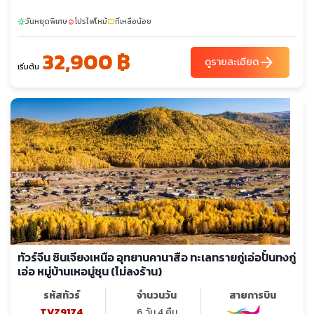
วันหยุดพิเศษ
โปรไฟไหม้
ที่เหลือน้อย
sunny
local_fire_department
confirmation_number
32,900 ฿
arrow_forward
ดูรายละเอียด
เริ่มต้น
ทัวร์จีน ซินเจียงเหนือ อุทยานคานาสือ ทะเลทรายกู่เอ่อปั้นทงกู่
เอ่อ หมู่บ้านเหอมู่ชุน (ไม่ลงร้าน)
รหัสทัวร์
จำนวนวัน
สายการบิน
TVZ9174
6 วัน 4 คืน