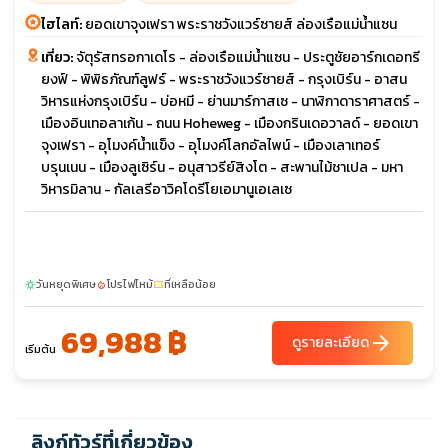
ไฮไลท์:
ยอดเขาจุงเฟรา พระราชวังแวร์ซายส์ ล่องเรือแม่น้ำแซน
เที่ยว:
จัตุรัสทรอกาเดโร - ล่องเรือแม่น้ำแซน - ประตูชัยอาร์กเดอทรี
ยงฟ์ - พิพิธภัณฑ์ลูฟร์ - พระราชวังแวร์ซายส์ - กรุงเบิร์น - อาสน
วิหารแห่งกรุงเบิร์น - บ่อหมี - ย่านมาร์กาสเซ - นาฬิกาดาราศาสตร์ -
เมืองอินเทอลาเก้น - ถนน Hoheweg - เมืองกรินเดอวาลด์ - ยอดเขา
จุงเฟรา - อุโมงค์น้ำแข็ง - อุโมงค์โลกอัลไพน์ - เมืองเลาเทอร์
บรุนเนน - เมืองลูเซิร์น - อนุสาวรีย์สิงโต - สะพานไม้ชาเปล - มหา
วิหารมิลาน - กัลเลรีอาวิคโดรีโยเอมานูเอเลเซ
วันหยุดพิเศษ
โปรไฟไหม้
ที่เหลือน้อย
sunny
local_fire_department
confirmation_number
69,988 ฿
arrow_forward
ดูรายละเอียด
เริ่มต้น
ลิงก์ทัวร์ที่เกี่ยวข้อง