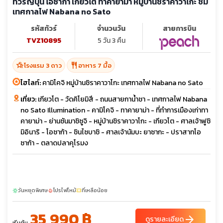
ทัวร์ญี่ปุ่น โอซาก้า เกียวโต ทาคายาม่า หมู่บ้านชิราคาวาโกะ ชม
เทศกาลไฟ Nabana no Sato
รหัสทัวร์
จำนวนวัน
สายการบิน
TVZ10895
5 วัน 3 คืน
hotel_class
restaurant
โรงแรม 3 ดาว
อาหาร 7 มื้อ
ไฮไลท์:
คามิโคจิ หมู่บ้านชิราคาวาโกะ เทศกาลไฟ Nabana no Sato
เที่ยว:
เกียวโต - วัดคิโยมิสึ - ถนนสายกาน้ำชา - เทศกาลไฟ Nabana
no Sato Illumination - คามิโคจิ - ทาคายาม่า - ที่ทำการเมืองเก่าทา
คายาม่า - ย่านซันมาชิซูจิ - หมู่บ้านชิราคาวาโกะ - เกียวโต - ศาลเจ้าฟูชิ
มิอินาริ - โอซาก้า - ชินไซบาชิ - ศาลเจ้านัมบะ ยาซากะ - ปราสาทโอ
ซาก้า - ตลาดปลาคุโรมง
วันหยุดพิเศษ
โปรไฟไหม้
ที่เหลือน้อย
sunny
local_fire_department
confirmation_number
35,990 ฿
arrow_forward
ดูรายละเอียด
เริ่มต้น