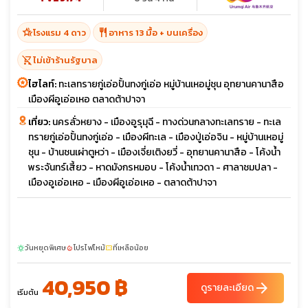
hotel_class
restaurant
โรงแรม 4 ดาว
อาหาร 13 มื้อ + บนเครื่อง
shopping_cart_off
ไม่เข้าร้านรัฐบาล
ไฮไลท์:
ทะเลทรายกู่เอ่อปั้นทงกู่เอ่อ หมู่บ้านเหอมู่ชุน อุทยานคานาสือ
เมืองผีอูเอ่อเหอ ตลาดต้าปาจา
เที่ยว:
นครลั่วหยาง - เมืองอูรุมุฉี - ทางด่วนกลางทะเลทราย - ทะเล
ทรายกู่เอ่อปั้นทงกู่เอ่อ - เมืองผีทะเล - เมืองปู่เอ่อจิน - หมู่บ้านเหอมู่
ชุน - บ้านชนเผ่าตูหว่า - เมืองเจี่ยเติงยวี่ - อุทยานคานาสือ - โค้งน้ำ
พระจันทร์เสี้ยว - หาดมังกรหมอบ - โค้งน้ำเทวดา - ศาลาชมปลา -
เมืองอูเอ่อเหอ - เมืองผีอูเอ่อเหอ - ตลาดต้าปาจา
วันหยุดพิเศษ
โปรไฟไหม้
ที่เหลือน้อย
sunny
local_fire_department
confirmation_number
40,950 ฿
arrow_forward
ดูรายละเอียด
เริ่มต้น