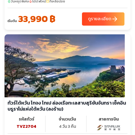
วันหยุดพิเศษ
โปรไฟไหม้
ที่เหลือน้อย
sunny
local_fire_department
confirmation_number
33,990 ฿
arrow_forward
ดูรายละเอียด
เริ่มต้น
ทัวร์ไต้หวัน ไทจง ไทเป ล่องเรือทะเลสาบสุริยันจันทรา เช็คอิน
บรูราโน่แห่งใต้หวัน (ลงร้าน)
รหัสทัวร์
จำนวนวัน
สายการบิน
TVZ2704
4 วัน 3 คืน