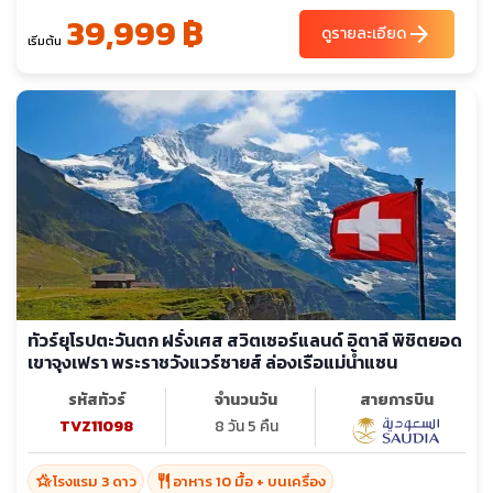
39,999 ฿
arrow_forward
ดูรายละเอียด
เริ่มต้น
ทัวร์ยุโรปตะวันตก ฝรั่งเศส สวิตเซอร์แลนด์ อิตาลี พิชิตยอด
เขาจุงเฟรา พระราชวังแวร์ซายส์ ล่องเรือแม่น้ำแซน
รหัสทัวร์
จำนวนวัน
สายการบิน
TVZ11098
8 วัน 5 คืน
hotel_class
restaurant
โรงแรม 3 ดาว
อาหาร 10 มื้อ + บนเครื่อง