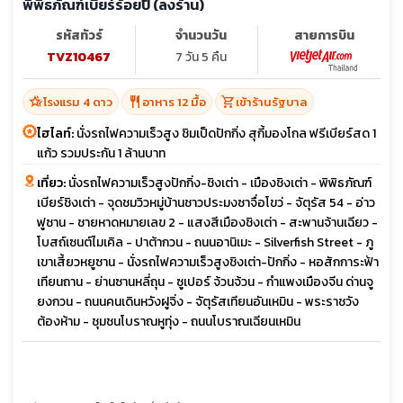
พิพิธภัณฑ์เบียร์ร้อยปี (ลงร้าน)
รหัสทัวร์
จำนวนวัน
สายการบิน
TVZ10467
7 วัน 5 คืน
hotel_class
restaurant
shopping_cart
โรงแรม 4 ดาว
อาหาร 12 มื้อ
เข้าร้านรัฐบาล
ไฮไลท์:
นั่งรถไฟความเร็วสูง ชิมเป็ดปักกิ่ง สุกี้มองโกล ฟรีเบียร์สด 1
แก้ว รวมประกัน 1 ล้านบาท
เที่ยว:
นั่งรถไฟความเร็วสูงปักกิ่ง-ชิงเต่า - เมืองชิงเต่า - พิพิธภัณฑ์
เบียร์ชิงเต่า - จุดชมวิวหมู่บ้านชาวประมงซาจื่อโขว่ - จัตุรัส 54 - อ่าว
ฟูซาน - ชายหาดหมายเลข 2 - แสงสีเมืองชิงเต่า - สะพานจ้านเฉียว -
โบสถ์เซนต์ไมเคิล - ปาต้ากวน - ถนนอานิเมะ - Silverfish Street - ภู
เขาเสี้ยวหยูซาน - นั่งรถไฟความเร็วสูงชิงเต่า-ปักกิ่ง - หอสักการะฟ้า
เทียนถาน - ย่านซานหลี่ถุน - ซูเปอร์ จ้วนจ้วน - กำแพงเมืองจีน ด่านจู
ยงกวน - ถนนคนเดินหวังฝูจิ่ง - จัตุรัสเทียนอันเหมิน - พระราชวัง
ต้องห้าม - ชุมชนโบราณหูทุ่ง - ถนนโบราณเฉียนเหมิน