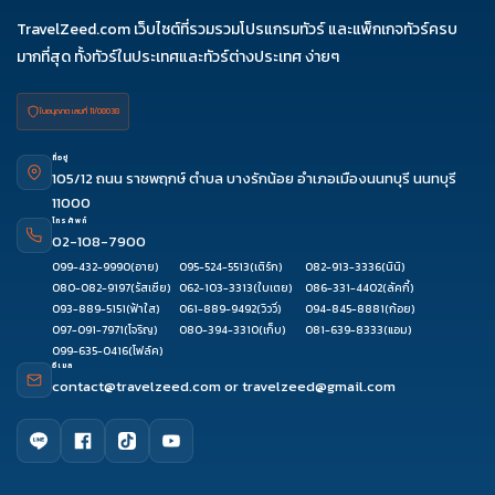
TravelZeed.com เว็บไซต์ที่รวมรวมโปรแกรมทัวร์ และแพ็กเกจทัวร์ครบ
มากที่สุด ทั้งทัวร์ในประเทศและทัวร์ต่างประเทศ ง่ายๆ
ใบอนุญาต เลขที่ 11/08038
ที่อยู่
105/12 ถนน ราชพฤกษ์ ตำบล บางรักน้อย อำเภอเมืองนนทบุรี นนทบุรี
11000
โทรศัพท์
02-108-7900
099-432-9990
(อาย)
095-524-5513
(เติร์ก)
082-913-3336
(นินิ)
080-082-9197
(รัสเซีย)
062-103-3313
(ใบเตย)
086-331-4402
(ลัคกี้)
093-889-5151
(ฟ้าใส)
061-889-9492
(วิววี่)
094-845-8881
(ก้อย)
097-091-7971
(โจริญ)
080-394-3310
(เก็บ)
081-639-8333
(แอม)
099-635-0416
(โฟล์ค)
อีเมล
contact@travelzeed.com
or
travelzeed@gmail.com
ดูรีวิว
จองผ่านแชท
จองผ่านไลน์
ติดต่อเซล