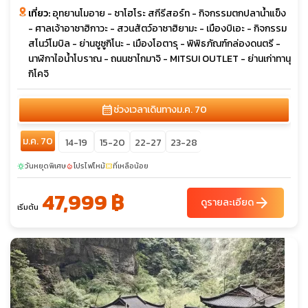
เที่ยว:
อุทยานโมอาย - ซาโฮโระ สกีรีสอร์ท - กิจกรรมตกปลาน้ำแข็ง
- ศาลเจ้าอาซาฮิกาวะ - สวนสัตว์อาซาฮิยามะ - เมืองบิเอะ - กิจกรรม
สโนว์โมบิล - ย่านซูซูกิโนะ - เมืองโอตารุ - พิพิธภัณฑ์กล่องดนตรี -
นาฬิกาไอน้ำโบราณ - ถนนซาไกมาจิ - MITSUI OUTLET - ย่านเก่าทานุ
กิโคจิ
calendar_month
ช่วงเวลาเดินทาง
ม.ค. 70
ม.ค. 70
14-19
15-20
22-27
23-28
วันหยุดพิเศษ
โปรไฟไหม้
ที่เหลือน้อย
sunny
local_fire_department
confirmation_number
47,999 ฿
arrow_forward
ดูรายละเอียด
เริ่มต้น