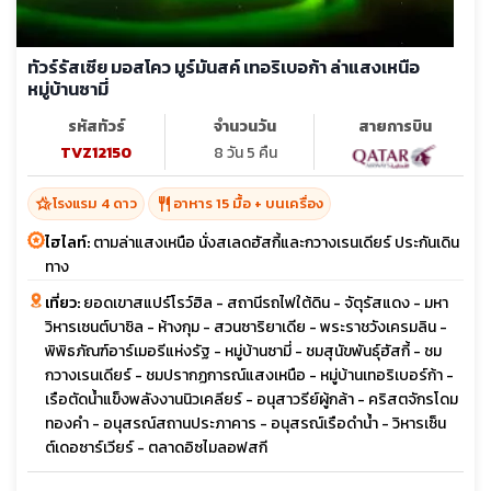
ทัวร์รัสเซีย มอสโคว มูร์มันสค์ เทอริเบอก้า ล่าแสงเหนือ
หมู่บ้านซามี่
รหัสทัวร์
จำนวนวัน
สายการบิน
TVZ12150
8 วัน 5 คืน
hotel_class
restaurant
โรงแรม 4 ดาว
อาหาร 15 มื้อ + บนเครื่อง
ไฮไลท์:
ตามล่าแสงเหนือ นั่งสเลดฮัสกี้และกวางเรนเดียร์ ประกันเดิน
ทาง
เที่ยว:
ยอดเขาสแปร์โรว์ฮิล - สถานีรถไฟใต้ดิน - จัตุรัสแดง - มหา
วิหารเซนต์บาซิล - ห้างกุม - สวนซาริยาเดีย - พระราชวังเครมลิน -
พิพิธภัณฑ์อาร์เมอรีแห่งรัฐ - หมู่บ้านซามี่ - ชมสุนัขพันธุ์ฮัสกี้ - ชม
กวางเรนเดียร์ - ชมปรากฏการณ์แสงเหนือ - หมู่บ้านเทอริเบอร์ก้า -
เรือตัดน้ำแข็งพลังงานนิวเคลียร์ - อนุสาวรีย์ผู้กล้า - คริสตจักรโดม
ทองคำ - อนุสรณ์สถานประภาคาร - อนุสรณ์เรือดำน้ำ - วิหารเซ็น
ต์เดอซาร์เวียร์ - ตลาดอิซไมลอฟสกี