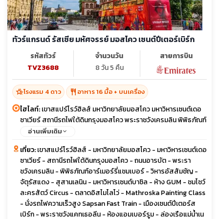
ทัวร์แกรนด์ รัสเซีย มหัศจรรย์ มอสโคว เซนต์ปีเตอร์เบิร์ก
รหัสทัวร์
จำนวนวัน
สายการบิน
TVZ3688
8 วัน 5 คืน
hotel_class
restaurant
โรงแรม 4 ดาว
อาหาร 16 มื้อ + บนเครื่อง
ไฮไลท์:
เขาสแปร์โรว์ฮิลส์ มหาวิทยาลัยมอสโคว มหาวิหารเซนต์เดอ
ซาเวียร์ สถานีรถไฟใต้ดินกรุงมอสโคว พระราชวังเครมลิน พิพิธภัณฑ์
อาร์เมอร์รี่แชมเบอร์ สุสานเลนิน จัตุรัสแดง ชมโชว์ละครสัตว์ Circus
อ่านเพิ่มเติม
ตลาดอิสไมโลโว่ นั่งรถไฟความเร็วสูง พระราชวังแคทเธอลีน ล่อง
เที่ยว:
เขาสแปร์โรว์ฮิลส์ - มหาวิทยาลัยมอสโคว - มหาวิหารเซนต์เดอ
เรือแม่น้ำเนว่า มหาวิหารไอแซค ช้อปปิ้ง Leto Mall ถนนอารบัต
ซาเวียร์ - สถานีรถไฟใต้ดินกรุงมอสโคว - ถนนอารบัต - พระรา
ชวังเครมลิน - พิพิธภัณฑ์อาร์เมอร์รี่แชมเบอร์ - วิหารอัสสัมชัญ -
จัตุรัสแดง - สุสานเลนิน - มหาวิหารเซนต์บาซิล - ห้าง GUM - ชมโชว์
ละครสัตว์ Circus - ตลาดอิสไมโลโว่ - Mathroska Painting Class
- นั่งรถไฟความเร็วสูง Sapsan Fast Train - เมืองเซนต์ปีเตอร์ส
เบิร์ก - พระราชวังแคทเธอลีน - ห้องแอมเบอร์รูม - ล่องเรือแม่น้ำเน