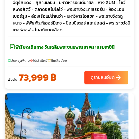
จัตุรัสแดง - สุสานเลนิน - มหาวิหารเซนต์บาซิล - ห้าง GUM - โชว์
ละครสัตว์ - ตลาดอิสไมโลโว่ - พระราชวังแคทเธอรีน - ห้องแอม
เบอร์รูม - ล่องเรือแม่น้ำเนว่า - มหาวิหารไอแซค - พระราชวังฤดู
หนาว - พิพิธภัณฑ์เฮอร์มิเทจ - ป้อมปีเตอร์ และปอลด์ - พระราชวังปี
เตอร์ฮอฟ - โบสถ์หยดเลือด
event_available
พีเรียดเดินทาง วันเฉลิมพระชนมพรรษา พระบรมราชินี
วันหยุดพิเศษ
โปรไฟไหม้
ที่เหลือน้อย
sunny
local_fire_department
confirmation_number
73,999 ฿
arrow_forward
ดูรายละเอียด
เริ่มต้น