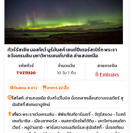
ทัวร์รัสเซีย มอสโคว์ มูร์มันสค์ เซนต์ปีเตอร์สเบิร์ก พระรา
ชวังเครมลิน มหาวิหารเซนต์บาซิล ล่าแสงเหนือ
รหัสทัวร์
จำนวนวัน
สายการบิน
TVZ11320
10 วัน 7 คืน
hotel_class
restaurant
โรงแรม 4 ดาว
อาหาร 22 มื้อ
ไฮไลท์:
ล่าแสงเหนือ ขับสโนว์โมบิล นั่งรถลากเลื่อนกวางเรนเดียร์ สุ
นัขฮัสกี้ พิเศษขาปูยักษ์
เที่ยว:
พระราชวังเครมลิน - พิพิธภัณฑ์อาร์เมอรี่ - จัตุรัสแดง - โบสถ์
เซนต์บาซิล - เมืองซากอร์ส - ชมสถานีรถไฟใต้ดิน - มหาวิหารเซนต์ซา
เวียร์ - หมู่บ้านซามิ - ฟาร์มกวางเรนเดียร์และสุนัขฮัสกี้ - นั่งรถเทียม