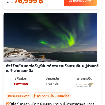
76,999 ฿
arrow_forward
ดูรายละเอียด
เริ่มต้น
ทัวร์รัสเซีย มอสโคว์ มูร์มันสค์ พระราชวังเครมลิน หมู่บ้านเทริ
เบก้า ล่าเเสงเหนือ
รหัสทัวร์
จำนวนวัน
สายการบิน
TVZ11169
7 วัน 5 คืน
hotel_class
restaurant
โรงแรม 4 ดาว
อาหาร 15 มื้อ + บนเครื่อง
ไฮไลท์:
ล่าแสงเหนือ 2 คืน หมู่บ้านชาวซามิ ให้อาหารกวางเรนเดียร์