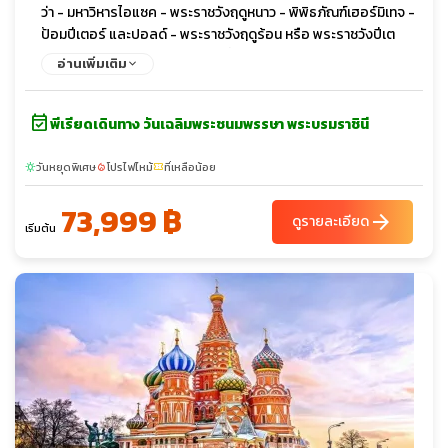
ว่า - มหาวิหารไอแซค - พระราชวังฤดูหนาว - พิพิธภัณฑ์เฮอร์มิเทจ -
ป้อมปีเตอร์ และปอลด์ - พระราชวังฤดูร้อน หรือ พระราชวังปีเต
อร์ฮอฟ - โบสถ์หยดเลือด - ช้อปปิ้ง Leto Mall
อ่านเพิ่มเติม
event_available
พีเรียดเดินทาง วันเฉลิมพระชนมพรรษา พระบรมราชินี
วันหยุดพิเศษ
โปรไฟไหม้
ที่เหลือน้อย
sunny
local_fire_department
confirmation_number
73,999 ฿
arrow_forward
ดูรายละเอียด
เริ่มต้น