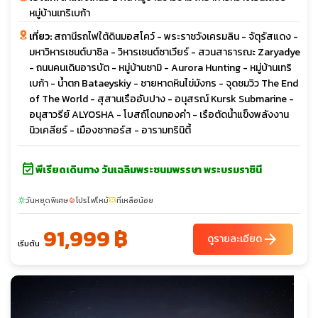
หมู่บ้านเทริเบก้า
เที่ยว:
สถานีรถไฟใต้ดินมอสโคว์ - พระราชวังเครมลิน - จัตุรัสแดง -
มหาวิหารเซนต์บาซิล - วิหารเซนต์ซาเวียร์ - สวนสาธารณะ Zaryadye
- ถนนคนเดินอารบัต - หมู่บ้านซามิ - Aurora Hunting - หมู่บ้านเทริ
เบก้า - น้ำตก Bataeyskiy - ชายหาดหินไข่มังกร - จุดชมวิว The End
of The World - สุสานเรืออับปาง - อนุสรณ์ Kursk Submarine -
อนุสาวรีย์ ALYOSHA - โบสถ์โดมทองคำ - เรือตัดน้ำแข็งพลังงาน
นิวเคลียร์ - เมืองซากอร์ส - อารามทรินิตี้
event_available
พีเรียดเดินทาง วันเฉลิมพระชนมพรรษา พระบรมราชินี
วันหยุดพิเศษ
โปรไฟไหม้
ที่เหลือน้อย
sunny
local_fire_department
confirmation_number
91,999 ฿
arrow_forward
ดูรายละเอียด
เริ่มต้น