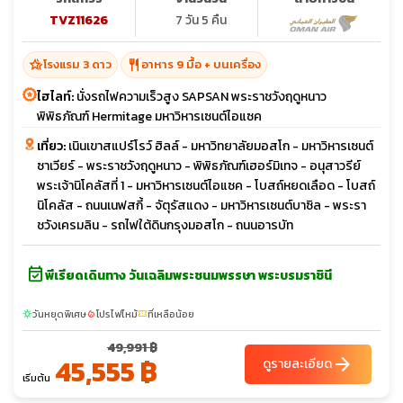
TVZ11626
7 วัน 5 คืน
hotel_class
restaurant
โรงแรม 3 ดาว
อาหาร 9 มื้อ + บนเครื่อง
ไฮไลท์:
นั่งรถไฟความเร็วสูง SAPSAN พระราชวังฤดูหนาว
พิพิธภัณฑ์ Hermitage มหาวิหารเซนต์ไอแซค
เที่ยว:
เนินเขาสแปร์โรว์ ฮิลล์ - มหาวิทยาลัยมอสโก - มหาวิหารเซนต์
ซาเวียร์ - พระราชวังฤดูหนาว - พิพิธภัณฑ์เฮอร์มิเทจ - อนุสาวรีย์
พระเจ้านิโคลัสที่ 1 - มหาวิหารเซนต์ไอแซค - โบสถ์หยดเลือด - โบสถ์
นิโคลัส - ถนนเนฟสกี้ - จัตุรัสแดง - มหาวิหารเซนต์บาซิล - พระรา
ชวังเครมลิน - รถไฟใต้ดินกรุงมอสโก - ถนนอารบัท
event_available
พีเรียดเดินทาง วันเฉลิมพระชนมพรรษา พระบรมราชินี
วันหยุดพิเศษ
โปรไฟไหม้
ที่เหลือน้อย
sunny
local_fire_department
confirmation_number
49,991 ฿
45,555 ฿
arrow_forward
ดูรายละเอียด
เริ่มต้น