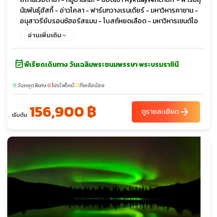
นัขพันธุ์ฮัสกี้ - อ่าวโคลา - ฟาร์มกวางเรนเดียร์ - มหาวิหารคาซาน -
อนุสาวรีย์บรอนซ์ฮอร์สแมน - โบสถ์หยดเลือด - มหาวิหารเซนต์ไอ
แซค - พระราชวังปีเตอร์ฮอฟ - พิพิธภัณฑ์เฮอร์มิเทจ - พระราชวัง
อ่านเพิ่มเติม
ฤดูหนาว - จัตุรัสพระราชวัง - เสาอเล็กซานเดอร์ - พระราชวังแคท
เธอรีน - ป้อมปีเตอร์แอนด์ปอล - ห้างสรรพสินค้า Galereya Mall
event_available
พีเรียดเดินทาง วันเฉลิมพระชนมพรรษา พระบรมราชินี
วันหยุดพิเศษ
โปรไฟไหม้
ที่เหลือน้อย
sunny
local_fire_department
confirmation_number
156,900 ฿
arrow_forward
ดูรายละเอียด
เริ่มต้น