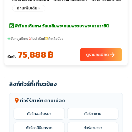
มหาวิหารเซนต์ไอแซค - ถนนเนฟสกี - พระราชวังแคทเธอรีน - พัลโค
อ่านเพิ่มเติม
โวเอาท์เล็ต
event_available
พีเรียดเดินทาง วันเฉลิมพระชนมพรรษา พระบรมราชินี
วันหยุดพิเศษ
โปรไฟไหม้
ที่เหลือน้อย
sunny
local_fire_department
confirmation_number
75,888 ฿
arrow_forward
ดูรายละเอียด
เริ่มต้น
ลิงก์ทัวร์ที่เกี่ยวข้อง
ทัวร์รัสเซีย ตามเมือง
location_on
ทัวร์คอสโตรมา
ทัวร์คาซาน
ทัวร์คาลินินกราด
ทัวร์ซามารา