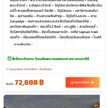
เซนต์ซาเวียร์ - พระราชวังเครมลิน+มหาวิหารอัสสัมชัญ – ปืนใหญ่
พระเจ้าซาร์ – ระฆังพระเจ้าซาร์ – จัตุรัสอาสนวิหาร+พิพิธภัณฑ์อาร์เม
อร์รี่+สวนอเล็กซานเดอร์ รัสเซีย – จัตุรัสแดง – มหาวิหารเซนต์บา
ซิล – สุสานเลนิน – ห้างสรรพสินค้ากุม – จัตุรัสโรงละคร – สวน
Zaryadye – ชมการแสดงคณะละครสัตว์มอสโคว์เซอร์คัส -
มหาวิทยาลัยมอสโก – สแปร์โรว์ ฮิลล์ – ประตูชัย – สวนวิคตอรี่ –
ทัวร์สถานีรถไฟใต้ดิน – ช้อปปิ้งถนนอารบัท - รถไฟ Sapsan train
มอสโก – เมืองเซนต์ปีเตอร์สเบิร์ก – ป้อมปีเตอร์แอนด์ปอล – โบสถ์
หยดเลือด – มหาวิหารเซนต์ไอแซค – รูปปั้นคนขี่ม้า – พระราชวังนิ
อ่านเพิ่มเติม
โคลัส(ด้านนอก) – อาสนวิหารสโมลนี – ล่องเรือแม่เนวา -
พระราชวังปีเตอร์ฮอฟ – พิพิธภัณฑ์เฮอร์มิเทจ OPTION Dinner
event_available
with Caviar & Champagne & Show - พระราชวังแคทเธอรีน –
พีเรียดเดินทาง วันเฉลิมพระชนมพรรษา พระบรมราชินี
ช้อปปิ้ง พัลโคโวเอาท์เล็ต
วันหยุดพิเศษ
โปรไฟไหม้
ที่เหลือน้อย
sunny
local_fire_department
confirmation_number
72,888 ฿
arrow_forward
ดูรายละเอียด
เริ่มต้น