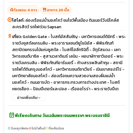
hotel_class
restaurant
โรงแรม 4 ดาว
อาหาร 20 มื้อ
ไฮไลท์:
ล่องเรือแม่น้ำมอสโคว์ ชมโชว์พื้นเมือง ดินเนอร์วังนิโคลัส
ละครสัตว์ รถไฟด่วน Sapsan
เที่ยว:
Golden Gate - โบสถ์อัสสัมชัญ - มหาวิหารเซนต์ดิมิทรี - พระ
ราชวังซุสดัลเครมลิน - พระอารามเซนต์ยูไธมิอัส - พิพิธภัณฑ์
สถาปัตยกรรมไม้แห่งซูสดัล - โบสถ์โฮลีทรินิตี้ - จัตุรัสแดง - มหา
วิหารเซนต์บาซิล - สุสานวลาดิเมร์ เลนิน - หอนาฬิกาซาวิเออร์ - พระ
ราชวังเครมลิน - พิพิธภัณฑ์อาร์เมอรี่ - ห้างสรรพสินค้ากุม - สถานี
รถไฟใต้ดินกรุงมอสโคว์ - มหาวิหารเซนต์ซาเวียร์ - เนินเขาสแปร์โร่ -
มหาวิทยาลัยมอสโคว์ - ล่องเรือชมความสวยงามสองฝั่งแม่น้ำ
มอสโคว์ - ถนนอารบัต - อาคารกระทรวงการต่างประเทศ - โบสถ์
หยดเลือด - ป้อมปีเตอร์และปอล - เรือออโรร่า - พระราชวังปีเต
อร์ฮอฟ - พิพิธภัณฑ์เฮอร์มิเทจ - จัตุรัสพาเลซ - พระราชวังแคทเธอ
อ่านเพิ่มเติม
รีน - มหาวิหารเซนต์ไอแซค - ถนนเนฟสกี้
event_available
พีเรียดเดินทาง วันเฉลิมพระชนมพรรษา พระบรมราชินี
วันหยุดพิเศษ
โปรไฟไหม้
ที่เหลือน้อย
sunny
local_fire_department
confirmation_number