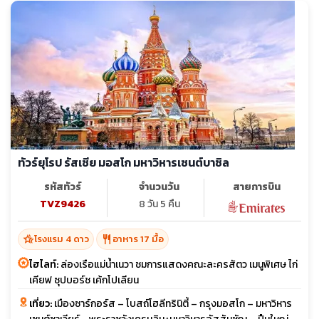
ทัวร์ยุโรป รัสเซีย มอสโก มหาวิหารเซนต์บาซิล
รหัสทัวร์
จำนวนวัน
สายการบิน
TVZ9426
8 วัน 5 คืน
hotel_class
restaurant
โรงแรม 4 ดาว
อาหาร 17 มื้อ
ไฮไลท์:
ล่องเรือแม่น้ำเนวา ชมการแสดงคณะละครสัตว เมนูพิเศษ ไก่
เคียฟ ซุปบอร์ช เค้กโปเลียน
เที่ยว:
เมืองซาร์กอร์ส – โบสถ์โฮลีทรินิตี้ – กรุงมอสโก – มหาวิหาร