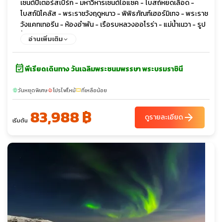
เซนต์ปีเตอร์สเบิร์ก - มหาวิหารเซนต์ไอแซค - โบสถ์หยดเลือด -
โบสถ์นิโคลัส - พระราชวังฤดูหนาว - พิพิธภัณฑ์เฮอร์มิเทจ - พระราช
วังแคทเทอรีน - ห้องอำพัน - เรือรบหลวงออโรร่า - แม่น้ำเนวา - รูป
ปั้นสฟิงซ์ - พระราชวังฤดูร้อนปีเตอร์ฮอฟ - ป้อมปีเตอร์แอนด์ปอล
อ่านเพิ่มเติม
- มหาวิหารคาซาน - ถนนเนฟสกี
event_available
พีเรียดเดินทาง วันเฉลิมพระชนมพรรษา พระบรมราชินี
วันหยุดพิเศษ
โปรไฟไหม้
ที่เหลือน้อย
sunny
local_fire_department
confirmation_number
83,988 ฿
arrow_forward
ดูรายละเอียด
เริ่มต้น