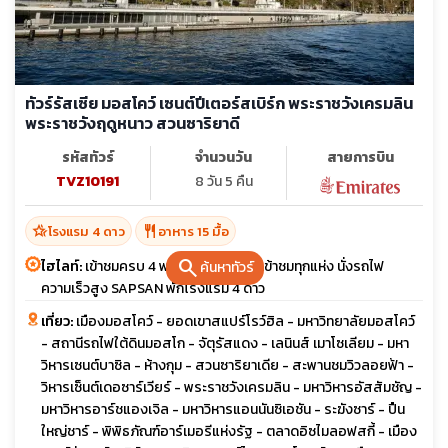
ทัวร์รัสเซีย มอสโคว์ เซนต์ปีเตอร์สเบิร์ก พระราชวังเครมลิน
พระราชวังฤดูหนาว สวนซาริยาดี
รหัสทัวร์
จำนวนวัน
สายการบิน
TVZ10191
8 วัน 5 คืน
hotel_class
restaurant
โรงแรม 4 ดาว
อาหาร 15 มื้อ
search
ไฮไลท์:
เข้าชมครบ 4 พระราชวัง รวมค่าเข้าชมทุกแห่ง นั่งรถไฟ
ค้นหาทัวร์
ความเร็วสูง SAPSAN พักโรงแรม 4 ดาว
เที่ยว:
เมืองมอสโคว์ - ยอดเขาสแปร์โรว์ฮิล - มหาวิทยาลัยมอสโคว์
- สถานีรถไฟใต้ดินมอสโก - จัตุรัสแดง - เลนินส์ เมาโซเลียม - มหา
วิหารเซนต์บาซิล - ห้างกุม - สวนซาริยาเดีย - สะพานชมวิวลอยฟ้า -
วิหารเซ็นต์เดอซาร์เวียร์ - พระราชวังเครมลิน - มหาวิหารอัสสัมชัญ -
มหาวิหารอาร์ชแองเจิล - มหาวิหารแอนนันซิเอชัน - ระฆังซาร์ - ปืน
ใหญ่ชาร์ - พิพิธภัณฑ์อาร์เมอรีแห่งรัฐ - ตลาดอิซไมลอฟสกี้ - เมือง