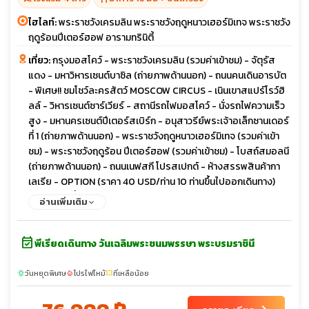
ไฮไลท์:
พระราชวังเครมลิน พระราชวังฤดูหนาวเฮอร์มิเทจ พระราชวัง
ฤดูร้อนปีเตอร์ฮอฟ อารามทรินิตี้
เที่ยว:
กรุงมอสโคว์ - พระราชวังเครมลิน (รวมค่าเข้าชม) - จัตุรัส
แดง - มหาวิหารเซนต์บาซิล (ถ่ายภาพด้านนอก) - ถนนคนเดินอารบัต
- พิเศษ!! ชมโชว์ละครสัตว์ MOSCOW CIRCUS - เนินเขาสแปร์โรว์ฮิ
ลล์ - วิหารเซนต์ซาร์เวียร์ - สถานีรถไฟมอสโคว์ - นั่งรถไฟความเร็ว
สูง - มหานครเซนต์ปีเตอร์สเบิร์ก - อนุสาวรีย์พระเจ้าอเล็กซานเดอร์
ที่ 1 (ถ่ายภาพด้านนอก) - พระราชวังฤดูหนาวเฮอร์มิเทจ (รวมค่าเข้า
ชม) - พระราชวังฤดูร้อน ปีเตอร์ฮอฟ (รวมค่าเข้าชม) - โบสถ์สมอลนี
(ถ่ายภาพด้านนอก) - ถนนเนฟสกี โปรสเปกต์ - ห้างสรรพสินค้ากา
เลเรีย - OPTION (ราคา 40 USD/ท่าน 10 ท่านขึ้นไปออกเดินทาง)
ล่องเรือแม่น้ำเนวา - โบสถ์หยดเลือด (ถ่ายภาพด้านนอก) - อาสน
อ่านเพิ่มเติม
วิหารนักบุญไอแซค (ถ่ายภาพด้านนอก) - อนุสาวรีย์ม้าทองสัมฤทธิ์ -
ร้านคาเฟ่ต์ลับวิวหลักล้านมหาวิหารคาซาน - นั่งรถไฟความเร็วสูง -
event_available
มหานครเซนต์ปีเตอร์สเบิร์ก - กรุงมอสโคว์ - พิเศษ!! ล่องเรือ
พีเรียดเดินทาง วันเฉลิมพระชนมพรรษา พระบรมราชินี
Redisson Cruise ชมแม่น้ำมอสควา - กรุงมอสโคว์ - ซากอร์ส - อา
รามทรินิตี้ - ตลาดอิสไมโลโว่
วันหยุดพิเศษ
โปรไฟไหม้
ที่เหลือน้อย
sunny
local_fire_department
confirmation_number