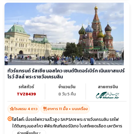
ทัวร์แกรนด์ รัสเซีย มอสโคว เซนต์ปีเตอร์เบิร์ก เนินเขาสแปร์
โรว์ ฮิลล์ พระราชวังเครมลิน
รหัสทัวร์
จำนวนวัน
สายการบิน
TVZ8439
8 วัน 5 คืน
hotel_class
restaurant
โรงแรม 4 ดาว
อาหาร 11 มื้อ + บนเครื่อง
ไฮไลท์:
นั่งรถไฟความเร็วสูง SAPSAN พระราชวังเครมลิน รถไฟ
ใต้ดินกรุงมอสโคว พิพิธภัณฑ์เฮอร์มิเทจ โบสถ์หยดเลือด มหาวิหาร
เซนต์ไอแซค เนินเขาสแปร์โรว์ ฮิลล์ จัตุรัสแดง
อ่านเพิ่มเติม