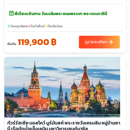
event_available
พีเรียดเดินทาง วันเฉลิมพระชนมพรรษา พระบรมราชินี
วันหยุดพิเศษ
โปรไฟไหม้
ที่เหลือน้อย
sunny
local_fire_department
confirmation_number
119,900 ฿
arrow_forward
ดูรายละเอียด
เริ่มต้น
ทัวร์รัสเซีย มอสโคว์ มูร์มันสค์ พระราชวังเครมลิน หมู่บ้านซา
มี่ เรือตัดน้ำแข็งเลนิน มหาวิหารเซนต์บาซิล