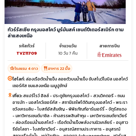
ทัวร์รัสเซีย กรุงมอสโคว์ มูร์มันสค์ เซนต์ปีเตอร์สเบิร์ก ตาม
ล่าแสงเหนือ
รหัสทัวร์
จำนวนวัน
สายการบิน
TVZ11709
10 วัน 7 คืน
hotel_class
restaurant
โรงแรม 4 ดาว
อาหาร 22 มื้อ
ไฮไลท์:
ล่องเรือตัดน้ำแข็ง ลอยตัวบนน้ำแข็ง ขับสโนว์โมบิล มอสโคว์
เซอร์คัส ชมแสงเหนือ เมนูปูยักษ์
เที่ยว:
สแปร์โรว์ ฮิลล์ - ประตูชัยกรุงมอสโคว์ - สวนวิคตอรี - ถนน
อารบัท - มอสโคว์เซอร์คัส - สถานีรถไฟใต้ดินกรุงมอสโคว์ - พระรา
ชวังเครมลิน - โบสถ์อัสสัมชัญ - พิพิธภัณฑ์อาร์เมอร์รี่ - จัตุรัสแดง
- มหาวิหารเซนต์บาซิล - ห้างสรรพสินค้ากุม - มหาวิหารเซนต์ซาเวียร์
- ล่องเรือแม่น้ำมอสโคว์ - เรือตัดน้ำแข็งพลังงานนิวเคลียร์ - อนุสาว
รีย์อโลชา - โบสถ์ซาเวียร์ - อนุสรณ์สถานประภาคาร - อนุสรณ์
สถานเรือดำน้ำ - หมู่บ้านหิมะ - ยอดเขา Aykuayvenchorr - ฟาร์มสุ