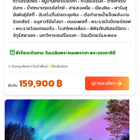
กวางเรนเดียร์ - หมู่บ้านเทอริเบอร์ก้า - ทะเลแบเรนต์ - ชายหาดไข่
มังกร - น้ำตกบาเตอเรย์สไกย์ - ล่าแสงเหนือ - เมืองหิมะ - ฟาร์มสุ
นัขพันธุ์ฮัสกี้ - ขับสโนว์โมบิลตะลุยหิมะ - เรือทำลายน้ำแข็งพลังงาน
นิวเคลียร์ - อนุสาวรีย์อโลชา - ถนนเนฟสกี้ - พระราชวังปีเตอร์ฮอฟ
- พระราชวังแคทเธอรีน - โบสถ์หยดเลือด - พิพิธภัณฑ์เฮอร์มิเทจ -
จัตุรัสพาเลซ - มหาวิหารเซนต์ไอแซค - ป้อมปีเตอร์และพอล
event_available
พีเรียดเดินทาง วันเฉลิมพระชนมพรรษา พระบรมราชินี
วันหยุดพิเศษ
โปรไฟไหม้
ที่เหลือน้อย
sunny
local_fire_department
confirmation_number
159,900 ฿
arrow_forward
ดูรายละเอียด
เริ่มต้น