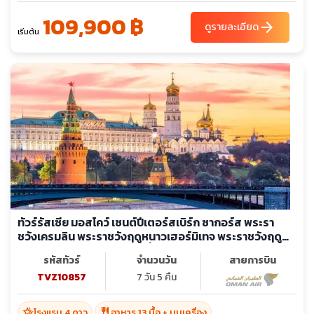
109,900 ฿
arrow_forward
ดูรายละเอียด
เริ่มต้น
ทัวร์รัสเซีย มอสโคว์ เซนต์ปีเตอร์สเบิร์ก ซากอร์ส พระรา
ชวังเครมลิน พระราชวังฤดูหนาวเฮอร์มิเทจ พระราชวังฤดู
ร้อนปีเตอร์ฮอฟ อารามทรินิตี้
รหัสทัวร์
จำนวนวัน
สายการบิน
TVZ10857
7 วัน 5 คืน
hotel_class
restaurant
โรงแรม 4 ดาว
อาหาร 13 มื้อ + บนเครื่อง