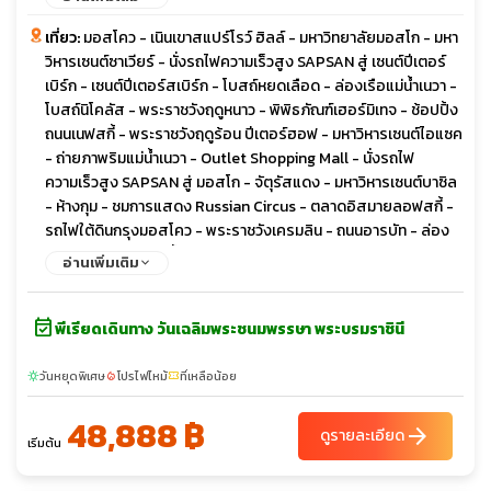
เที่ยว:
มอสโคว - เนินเขาสแปร์โรว์ ฮิลล์ - มหาวิทยาลัยมอสโก - มหา
วิหารเซนต์ซาเวียร์ - นั่งรถไฟความเร็วสูง SAPSAN สู่ เซนต์ปีเตอร์
เบิร์ก - เซนต์ปีเตอร์สเบิร์ก - โบสถ์หยดเลือด - ล่องเรือแม่น้ำเนวา -
โบสถ์นิโคลัส - พระราชวังฤดูหนาว - พิพิธภัณฑ์เฮอร์มิเทจ - ช้อปปิ้ง
ถนนเนฟสกี้ - พระราชวังฤดูร้อน ปีเตอร์ฮอฟ - มหาวิหารเซนต์ไอแซค
- ถ่ายภาพริมแม่น้ำเนวา - Outlet Shopping Mall - นั่งรถไฟ
ความเร็วสูง SAPSAN สู่ มอสโก - จัตุรัสแดง - มหาวิหารเซนต์บาซิล
- ห้างกุม - ชมการแสดง Russian Circus - ตลาดอิสมายลอฟสกี้ -
รถไฟใต้ดินกรุงมอสโคว - พระราชวังเครมลิน - ถนนอารบัท - ล่อง
เรือชมทัศนียภาพแม่น้ำมอสควา
อ่านเพิ่มเติม
event_available
พีเรียดเดินทาง วันเฉลิมพระชนมพรรษา พระบรมราชินี
วันหยุดพิเศษ
โปรไฟไหม้
ที่เหลือน้อย
sunny
local_fire_department
confirmation_number
48,888 ฿
arrow_forward
ดูรายละเอียด
เริ่มต้น