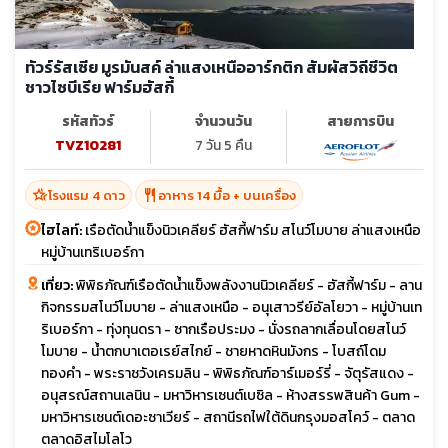
ทัวร์รัสเซีย มูรมันสค์ ล่าแสงเหนืออาร์กติก สัมผัสวิถีชีวิต
ชาวไซบีเรีย ฟาร์มฮัสกี้
รหัสทัวร์
จำนวนวัน
สายการบิน
TVZ10281
7 วัน 5 คืน
hotel_class
restaurant
โรงแรม 4 ดาว
อาหาร 14 มื้อ + บนเครื่อง
ไฮไลท์:
เรือตัดน้ำแข็งนิวเคลียร์ ฮัสกี้ฟาร์ม สโนว์โมบาย ล่าแสงเหนือ
หมู่บ้านเทริเบอร์กา
เที่ยว:
พิพิธภัณฑ์เรือตัดน้ำแข็งพลังงานนิวเคลียร์ - ฮัสกี้ฟาร์ม - ลาน
กิจกรรมสโนว์โมบาย - ล่าแสงเหนือ - อนุเสาวรีย์อัลโยวา - หมู่บ้านเท
ริเบอร์กา - ทุ่งทุนดรา - ซากเรือประมง - นั่งรถลากเลื่อนโดยสโนว์
โมบาย - น้ำตกบาเตอเรย์สไกย์ - ชายหาดหินมังกร - โบสถ์โดม
ทองคำ - พระราชวังเครมลิน - พิพิธภัณฑ์อาร์เมอร์รี่ - จัตุรัสแดง -
อนุสรณ์สถานเลนิน - มหาวิหารเซนต์เบซิล - ห้างสรรพสินค้า Gum -
มหาวิหารเซนต์เดอะซาเวียร์ - สถานีรถไฟใต้ดินกรุงมอสโคว์ - ตลาด
ตลาดอิสไมโลโว