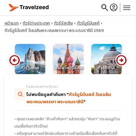
search
account_circle
menu
หน้าแรก
ทัวร์ต่างประเทศ
ทัวร์รัสเซีย
ทัวร์มูร์มันสค์
ทัวร์มูร์มันสค์ วันเฉลิมพระชนมพรรษา พระบรมราชินี 2569
close
arrow_circle_left
arrow_circle_right
ศส
ทัวร์ไบคาล
โปรไฟไหม้รัสเซีย
ทัวร์อิตาลี
ท
travel_explore
ไม่พบผลการค้นหา
calendar_month
ไม่พบข้อมูลคำค้นหา "
ทัวร์มูร์มันสค์ วันเฉลิม
พระชนมพรรษา พระบรมราชินี
"
search
• คุณอาจลองคลิก "ล้างคำค้นหา" แล้วกดปุ่ม "ค้นหา" ตรงเมนูด้าน
บนเพื่อค้นหาทัวร์ใหม่
• หรือคุณสามารถใช้กล่องค้นหาทางซ้ายมือเพื่อเลือกค้นหาทัวร์ที่