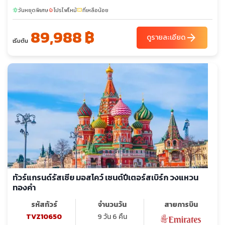
วันหยุดพิเศษ
โปรไฟไหม้
ที่เหลือน้อย
sunny
local_fire_department
confirmation_number
89,988 ฿
arrow_forward
ดูรายละเอียด
เริ่มต้น
ทัวร์แกรนด์รัสเซีย มอสโคว์ เซนต์ปีเตอร์สเบิร์ก วงแหวน
ทองคำ
รหัสทัวร์
จำนวนวัน
สายการบิน
TVZ10650
9 วัน 6 คืน