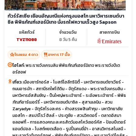
ทัวร์รัสเซีย เยือนอัญมณีแห่งกรุงมอสโก มหาวิหารเซนต์บา
ซิล พิพิธภัณฑ์เฮอร์มิเทจ นั่งรถไฟความเร็วสูง Sapson
รหัสทัวร์
จำนวนวัน
สายการบิน
TVZ11088
8 วัน 5 คืน
hotel_class
restaurant
โรงแรม 4 ดาว
อาหาร 17 มื้อ
ไฮไลท์:
พระราชวังเครมลิน พิพิธภัณฑ์เฮอร์มิเทจ พระราชวังปีเต
อร์ฮอฟ
เที่ยว:
เมืองซาร์กอร์ส - โบสถ์โฮลีทรินิตี้ - มหาวิหารเซนต์ซาเวียร์ -
ถนนอารบัท - สถานีรถไฟใต้ดิน - จัตุรัสแดง - พระราชวังเครมลิน -
มหาวิหารอัสสัมชัญ - ปืนใหญ่พระเจ้าชาร์ - ระฆังพระเจ้าซาร์ - พิพิธ
ภัณฑ์อาร์เมอร์รี่ - มหาวิหารเซนต์บาซิล - สุสานเลนิน - สวน
Zaryadye - จัตุรัสโรงละคร - ห้างสรรพสินค้ากุม - มหาวิทยาลัย
มอสโก - สแปร์โรว์ ฮิลล์ - ประตูชัย - สวนวิคตอรี่ - ตลาดอิสมา
ยลอฟกี้ - การแสดงคณะละครสัตว์มอสโคว์เซอร์คัส - ป้อมปีเตอร์
แอนด์ปอล - โบสถ์หยดเลือด - รูปปั้นคนขี่ม้า - อาสนวิหารสโมลนี -
พระราชวังปีเตอร์ฮอฟ - พิพิธภัณฑ์เฮอร์มิเทจ - พระราชวังนิโคลัส -