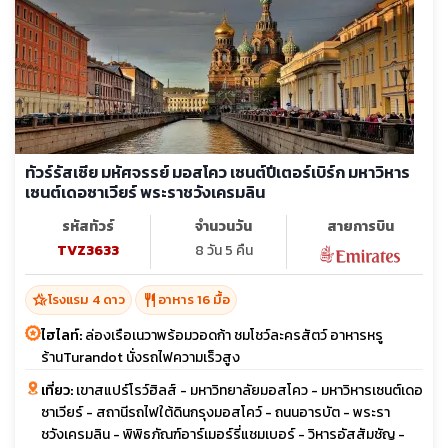
ทัวร์รัสเซีย มหัศจรรย์ มอสโคว เซนต์ปีเตอร์เบิร์ก มหาวิหาร
เซนต์เดอซาเวียร์ พระราชวังเครมลิน
รหัสทัวร์
จำนวนวัน
สายการบิน
TVZ3633
8 วัน 5 คืน
hotel_class
restaurant
โรงแรม 4 ดาว
อาหาร 16 มื้อ
ไฮไลท์:
ล่องเรือเนวาพร้อมวอดก้า ชมโชว์ละครสัตว์ อาหารหรู
ร้านTurandot นั่งรถไฟความเร็วสูง
เที่ยว:
เขาสแปร์โรว์ฮิลส์ - มหาวิทยาลัยมอสโคว - มหาวิหารเซนต์เดอ
ซาเวียร์ - สถานีรถไฟใต้ดินกรุงมอสโคว์ - ถนนอารบัต - พระรา
ชวังเครมลิน - พิพิธภัณฑ์อาร์เมอร์รี่แชมเบอร์ - วิหารอัสสัมชัญ -