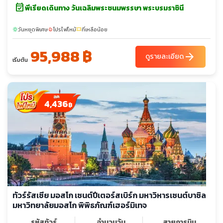
event_available
พีเรียดเดินทาง วันเฉลิมพระชนมพรรษา พระบรมราชินี
วันหยุดพิเศษ
โปรไฟไหม้
ที่เหลือน้อย
sunny
local_fire_department
confirmation_number
95,988 ฿
arrow_forward
ดูรายละเอียด
เริ่มต้น
4,436
฿
ทัวร์รัสเซีย มอสโก เซนต์ปีเตอร์สเบิร์ก มหาวิหารเซนต์บาซิล
มหาวิทยาลัยมอสโก พิพิธภัณฑ์เฮอร์มิเทจ
รหัสทัวร์
จำนวนวัน
สายการบิน