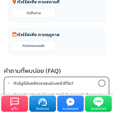
ทัวร์รัสเซีย ตามสถานที่
location_on
ทัวร์ไบคาล
ทัวร์รัสเซีย ตามฤดูกาล
event_available
ทัวร์ล่าแสงเหนือ
คำถามที่พบบ่อย (FAQ)
ทัวร์มูร์มันสค์ควรจองล่วงหน้ากี่วัน?
01
แนะนำจองล่วงหน้าอย่างน้อย 30-60 วัน โดยเฉพาะช่วงวันหยุดยาว
หรือฤดูกาลยอดนิยม เพื่อให้มีตัวเลือกวันเดินทางและราคาที่เหมาะกว่า
ดูรีวิว
ติดต่อเซล
จองผ่านแชท
จองผ่านไลน์