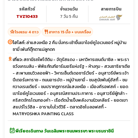
รหัสทัวร์
จำนวนวัน
สายการบิน
TVZ10433
7 วัน 5 คืน
hotel_class
restaurant
โรงแรม 4 ดาว
อาหาร 15 มื้อ + บนเครื่อง
ไฮไลท์:
ล่าแสงเหนือ 2 คืน นั่งกระเช้าขึ้นเขาไอย์คูไอเวนซอร์ หมู่บ้าน
ซามี่ เพ้นท์ตุ๊กตาแม่ลูกดก
เที่ยว:
สถานีรถไฟใต้ดิน - จัตุรัสแดง - มหาวิหารเซนต์บาซิล - พระรา
ชวังเครมลิน - พิพิธภัณฑ์อาร์เมอรีแห่งรัฐ - ห้างกุม - สวนซาริยาเดีย
- สะพานชมวิวลอยฟ้า - วิหารเซ็นต์เดอซาร์เวียร์ - อนุสาวรีย์พระเจ้า
ปีเตอร์มหาราช - ถนนอารบัต - หมู่บ้านซามี่ - ชมสุนัขพันธุ์ฮัสกี้ - ชม
กวางเรนเดียร์ - ชมปรากฏการณ์แสงเหนือ - เมืองคีรอฟสค์ - ยอด
เขาไอย์คูไอเวนซอร์ - อนุสรณ์สถานประภาคาร - อนุสาวรีย์ผู้กล้า -
คริสตจักรโดมทองคำ - เรือตัดน้ำแข็งพลังงานนิวเคลียร์ - ยอดเขา
สแปร์โรว์ฮิล - อารามโนโวดีวิธี - ตลาดอิซไบลอฟสกี้ -
MATRYOSHKA PAINTING CLASS
event_available
พีเรียดเดินทาง วันเฉลิมพระชนมพรรษา พระบรมราชินี