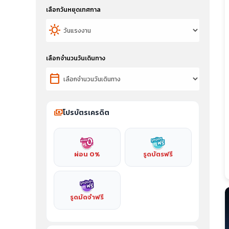
เลือกวันหยุดเทศกาล
sunny
เลือกจำนวนวันเดินทาง
calendar_today
payments
โปรบัตรเครดิต
ผ่อน 0%
รูดบัตรฟรี
รูดมัดจำฟรี