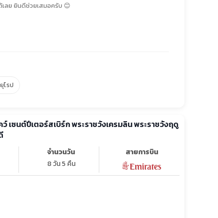
้เลย ยินดีช่วยเสมอครับ 😊
์ยุโรป
โคว์ เซนต์ปีเตอร์สเบิร์ก พระราชวังเครมลิน พระราชวังฤดู
ี
จำนวนวัน
สายการบิน
8 วัน 5 คืน