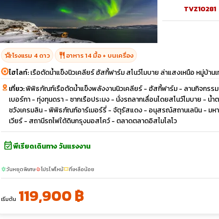
TVZ10281
hotel_class
restaurant
โรงแรม 4 ดาว
อาหาร 14 มื้อ + บนเครื่อง
ไฮไลท์:
เรือตัดน้ำแข็งนิวเคลียร์ ฮัสกี้ฟาร์ม สโนว์โมบาย ล่าแสงเหนือ หมู่บ้านเ
เที่ยว:
พิพิธภัณฑ์เรือตัดน้ำแข็งพลังงานนิวเคลียร์ - ฮัสกี้ฟาร์ม - ลานกิจกรรมส
เบอร์กา - ทุ่งทุนดรา - ซากเรือประมง - นั่งรถลากเลื่อนโดยสโนว์โมบาย - น
ชวังเครมลิน - พิพิธภัณฑ์อาร์เมอร์รี่ - จัตุรัสแดง - อนุสรณ์สถานเลนิน - 
เวียร์ - สถานีรถไฟใต้ดินกรุงมอสโคว์ - ตลาดตลาดอิสไมโลโว
event_available
พีเรียดเดินทาง วันแรงงาน
วันหยุดพิเศษ
โปรไฟไหม้
ที่เหลือน้อย
sunny
local_fire_department
confirmation_number
119,900 ฿
เริ่มต้น