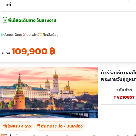
สกี้
event_available
พีเรียดเดินทาง วันแรงงาน
วันหยุดพิเศษ
โปรไฟไหม้
ที่เหลือน้อย
sunny
local_fire_department
confirmation_number
109,900 ฿
เริ่มต้น
ทัวร์รัสเซีย มอส
พระราชวังฤดูหนา
ตี้
รหัสทัวร์
TVZ10857
hotel_class
restaurant
โรงแรม 4 ดาว
อาหาร 13 มื้อ + บนเครื่อง