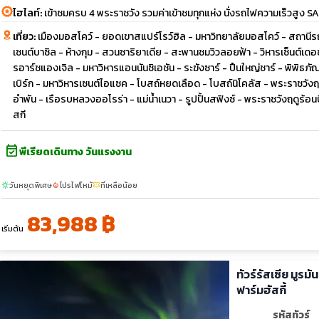
ไฮไลท์:
เข้าชมครบ 4 พระราชวัง รวมค่าเข้าชมทุกแห่ง นั่งรถไฟความเร็วสูง 
เที่ยว:
เมืองมอสโคว์ - ยอดเขาสแปร์โรว์ฮิล - มหาวิทยาลัยมอสโคว์ - สถานีรถไ
เซนต์บาซิล - ห้างกุม - สวนซาริยาเดีย - สะพานชมวิวลอยฟ้า - วิหารเซ็นต์เดอ
รอาร์ชแองเจิล - มหาวิหารแอนนันซิเอชัน - ระฆังซาร์ - ปืนใหญ่ชาร์ - พิพิธภั
เบิร์ก - มหาวิหารเซนต์ไอแซค - โบสถ์หยดเลือด - โบสถ์นิโคลัส - พระราชวังฤ
อำพัน - เรือรบหลวงออโรร่า - แม่น้ำเนวา - รูปปั้นสฟิงซ์ - พระราชวังฤดูร
สกี
event_available
พีเรียดเดินทาง วันแรงงาน
วันหยุดพิเศษ
โปรไฟไหม้
ที่เหลือน้อย
sunny
local_fire_department
confirmation_number
83,988 ฿
เริ่มต้น
ทัวร์รัสเซีย มูรม
ฟาร์มฮัสกี้
รหัสทัวร์