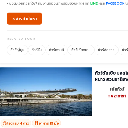
• ยังไม่เจอทัวร์ที่ใช่? ทีมงานของเราพร้อมช่วยหาให้ ทัก
LINE
หรือ
FACEBOOK
ได
ล้างคำค้นหา
RELATED TOUR
ทัวร์ญี่ปุ่น
ทัวร์จีน
ทัวร์เกาหลี
ทัวร์เวียดนาม
ทัวร์ฮ่องกง
ทัวร
ทัวร์รัสเซีย มอส
หนาว สวนซาริยาด
รหัสทัวร์
TVZ10191
hotel_class
restaurant
โรงแรม 4 ดาว
อาหาร 15 มื้อ