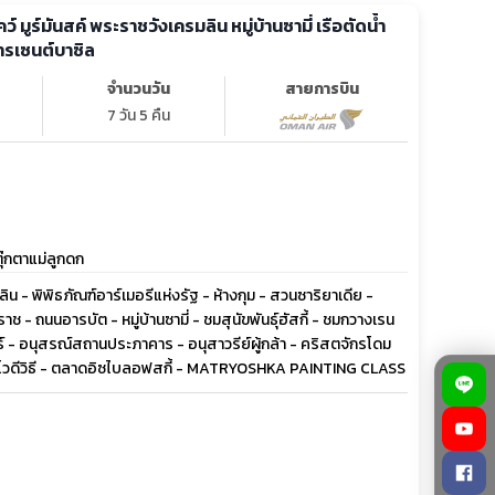
ว์ มูร์มันสค์ พระราชวังเครมลิน หมู่บ้านซามี่ เรือตัดน้ำ
ารเซนต์บาซิล
จำนวนวัน
สายการบิน
7 วัน 5 คืน
์ตุ๊กตาแม่ลูกดก
น - พิพิธภัณฑ์อาร์เมอรีแห่งรัฐ - ห้างกุม - สวนซาริยาเดีย -
ช - ถนนอารบัต - หมู่บ้านซามี่ - ชมสุนัขพันธุ์ฮัสกี้ - ชมกวางเรน
 - อนุสรณ์สถานประภาคาร - อนุสาวรีย์ผู้กล้า - คริสตจักรโดม
มโนโวดีวิธี - ตลาดอิซไบลอฟสกี้ - MATRYOSHKA PAINTING CLASS