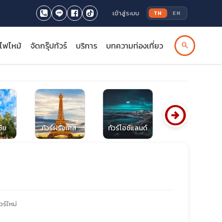
เข้าสู่ระบบ
TH
EN
รไฟไหม้
จัดกรุ๊ปทัวร์
บริการ
บทความท่องเที่ยว
search
arrow_circle_right
ซีย
ทัวร์ฝรั่งเศส
ทัวร์ไอซ์แลนด์
ทัวร์ไบคาล
วร์ใหม่