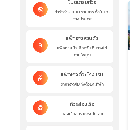
โปรแกรมทัวร์
travel_explore
ทัวร์กว่า 2,000 รายการ ทั้งในและ
ต่างประเทศ
แพ็คเกจส่วนตัว
travel_luggage_and_bags
แพ็คกระเป๋า เลือกวันเดินทางได้
ตามใจคุณ
แพ็คเกจตั๋ว+โรงแรม
flights_and_hotels
ราคาสุดคุ้ม ทั้งตั๋วและที่พัก
ทัวร์ล่องเรือ
directions_boat
ล่องเรือสำราญระดับโลก