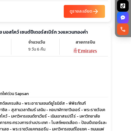
arrow_forward
ดูรายละเอียด
call
ีย มอสโคว์ เซนต์ปีเตอร์สเบิร์ก วงแหวนทองคำ
จำนวนวัน
สายการบิน
9 วัน 6 คืน
์ รถไฟด่วน Sapsan
สดัลเครมลิน - พระอารามเซนต์ยูไธมิอัส - พิพิธภัณฑ์
บาซิล - สุสานวลาดิเมร์ เลนิน - หอนาฬิกาซาวิเออร์ - พระราชวังเค
คว์ - มหาวิหารเซนต์ซาเวียร์ - เนินเขาสแปร์โร่ - มหาวิทยาลัย
าคารกระทรวงการต่างประเทศ - โบสถ์หยดเลือด - ป้อมปีเตอร์และ
ัสพาเลซ - พระราชวังแคทเธอรีน - มหาวิหารเซนต์ไอแซค - ถนนเนฟ