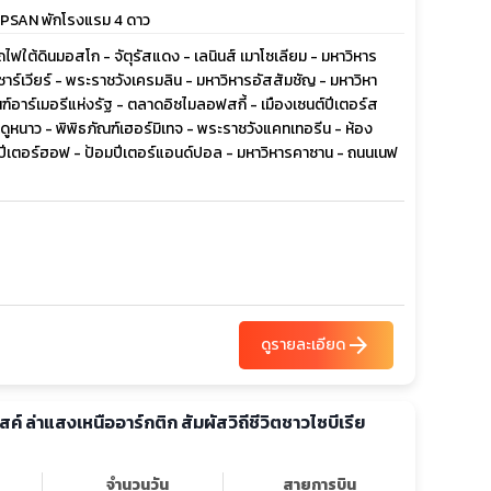
SAPSAN พักโรงแรม 4 ดาว
ฟใต้ดินมอสโก - จัตุรัสแดง - เลนินส์ เมาโซเลียม - มหาวิหาร
ซาร์เวียร์ - พระราชวังเครมลิน - มหาวิหารอัสสัมชัญ - มหาวิหา
ณฑ์อาร์เมอรีแห่งรัฐ - ตลาดอิซไมลอฟสกี้ - เมืองเซนต์ปีเตอร์ส
ดูหนาว - พิพิธภัณฑ์เฮอร์มิเทจ - พระราชวังแคทเทอรีน - ห้อง
้อนปีเตอร์ฮอฟ - ป้อมปีเตอร์แอนด์ปอล - มหาวิหารคาซาน - ถนนเนฟ
arrow_forward
ดูรายละเอียด
ันสค์ ล่าแสงเหนืออาร์กติก สัมผัสวิถีชีวิตชาวไซบีเรีย
จำนวนวัน
สายการบิน