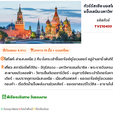
ทัวร์รัสเซีย มอสโค
แข็งเลนิน มหาวิห
รหัสทัวร์
TVZ10433
hotel_class
restaurant
โรงแรม 4 ดาว
อาหาร 15 มื้อ + บนเครื่อง
ไฮไลท์:
ล่าแสงเหนือ 2 คืน นั่งกระเช้าขึ้นเขาไอย์คูไอเวนซอร์ หมู่บ้านซามี่ เพ้นท
เที่ยว:
สถานีรถไฟใต้ดิน - จัตุรัสแดง - มหาวิหารเซนต์บาซิล - พระราชวังเครมลิ
สะพานชมวิวลอยฟ้า - วิหารเซ็นต์เดอซาร์เวียร์ - อนุสาวรีย์พระเจ้าปีเตอร์มหารา
เดียร์ - ชมปรากฏการณ์แสงเหนือ - เมืองคีรอฟสค์ - ยอดเขาไอย์คูไอเวนซอร์
ทองคำ - เรือตัดน้ำแข็งพลังงานนิวเคลียร์ - ยอดเขาสแปร์โรว์ฮิล - อารา
event_available
พีเรียดเดินทาง วันแรงงาน
วันหยุดพิเศษ
โปรไฟไหม้
ที่เหลือน้อย
sunny
local_fire_department
confirmation_number