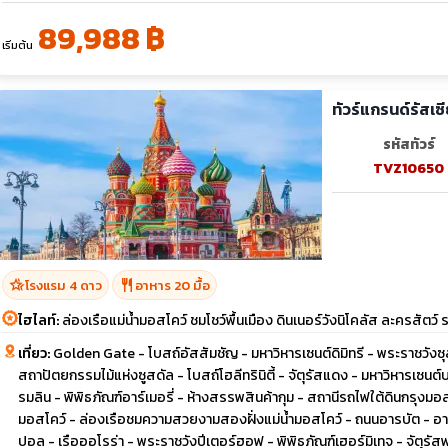
89,988 ฿
เริ่มต้น
ทัวร์แกรนด์รัสเซ
รหัสทัวร์
TVZ10650
hotel_class
restaurant
โรงแรม 4 ดาว
อาหาร 20 มื้อ
ไฮไลท์:
ล่องเรือแม่น้ำมอสโคว์ ชมโชว์พื้นเมือง ดินเนอร์วังนิโคลัส ละครสัตว
เที่ยว:
Golden Gate - โบสถ์อัสสัมชัญ - มหาวิหารเซนต์ดิมิทรี - พระราชวังซุ
สถาปัตยกรรมไม้แห่งซูสดัล - โบสถ์โฮลีทรินิตี้ - จัตุรัสแดง - มหาวิหารเซนต์
รมลิน - พิพิธภัณฑ์อาร์เมอรี่ - ห้างสรรพสินค้ากุม - สถานีรถไฟใต้ดินกรุงมอสโ
มอสโคว์ - ล่องเรือชมความสวยงามสองฝั่งแม่น้ำมอสโคว์ - ถนนอารบัต - อ
ปอล - เรือออโรร่า - พระราชวังปีเตอร์ฮอฟ - พิพิธภัณฑ์เฮอร์มิเทจ - จัตุร