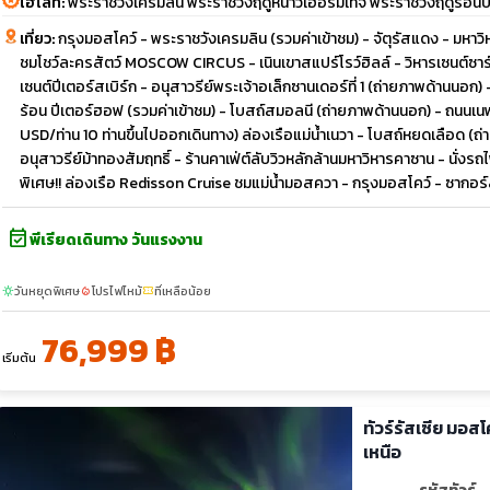
ไฮไลท์:
พระราชวังเครมลิน พระราชวังฤดูหนาวเฮอร์มิเทจ พระราชวังฤดูร้อนปี
เที่ยว:
กรุงมอสโคว์ - พระราชวังเครมลิน (รวมค่าเข้าชม) - จัตุรัสแดง - มหาว
ชมโชว์ละครสัตว์ MOSCOW CIRCUS - เนินเขาสแปร์โรว์ฮิลล์ - วิหารเซนต์ซาร์
เซนต์ปีเตอร์สเบิร์ก - อนุสาวรีย์พระเจ้าอเล็กซานเดอร์ที่ 1 (ถ่ายภาพด้านนอก
ร้อน ปีเตอร์ฮอฟ (รวมค่าเข้าชม) - โบสถ์สมอลนี (ถ่ายภาพด้านนอก) - ถนนเ
USD/ท่าน 10 ท่านขึ้นไปออกเดินทาง) ล่องเรือแม่น้ำเนวา - โบสถ์หยดเลือด 
อนุสาวรีย์ม้าทองสัมฤทธิ์ - ร้านคาเฟ่ต์ลับวิวหลักล้านมหาวิหารคาซาน - นั่งร
พิเศษ!! ล่องเรือ Redisson Cruise ชมแม่น้ำมอสควา - กรุงมอสโคว์ - ซากอร์ส
event_available
พีเรียดเดินทาง วันแรงงาน
วันหยุดพิเศษ
โปรไฟไหม้
ที่เหลือน้อย
sunny
local_fire_department
confirmation_number
76,999 ฿
เริ่มต้น
ทัวร์รัสเซีย มอสโ
เหนือ