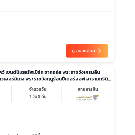
arrow_forward
ดูรายละเอียด
โคว์ เซนต์ปีเตอร์สเบิร์ก ซากอร์ส พระราชวังเครมลิน
วเฮอร์มิเทจ พระราชวังฤดูร้อนปีเตอร์ฮอฟ อารามทรินิ
จำนวนวัน
สายการบิน
7 วัน 5 คืน