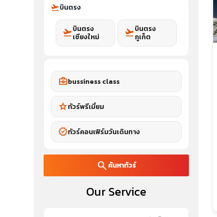
flight_takeoff
บินตรง
บินตรง
บินตรง
flight_takeoff
flight_takeoff
เชียงใหม่
ภูเก็ต
business_center
bussiness class
star
ทัวร์พรีเมี่ยม
verified
ทัวร์คอนเฟิร์มวันเดินทาง
search
ค้นหาทัวร์
Our Service