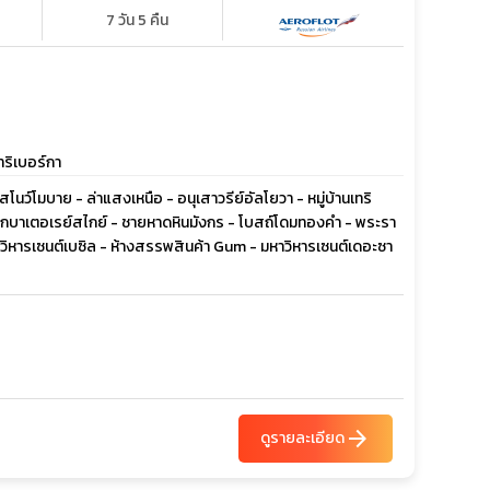
7 วัน 5 คืน
ทริเบอร์กา
โนว์โมบาย - ล่าแสงเหนือ - อนุเสาวรีย์อัลโยวา - หมู่บ้านเทริ
้ำตกบาเตอเรย์สไกย์ - ชายหาดหินมังกร - โบสถ์โดมทองคำ - พระรา
มหาวิหารเซนต์เบซิล - ห้างสรรพสินค้า Gum - มหาวิหารเซนต์เดอะซา
arrow_forward
ดูรายละเอียด