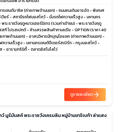
เตอร์ฮอฟ อารามทรินิตี้
ิหารเซนต์บาซิล (ถ่ายภาพด้านนอก) - ถนนคนเดินอารบัต - พิเศษ!!
เวียร์ - สถานีรถไฟมอสโคว์ - นั่งรถไฟความเร็วสูง - มหานคร
) - พระราชวังฤดูหนาวเฮอร์มิเทจ (รวมค่าเข้าชม) - พระราชวังฤดู
นฟสกี โปรสเปกต์ - ห้างสรรพสินค้ากาเลเรีย - OPTION (ราคา 40
(ถ่ายภาพด้านนอก) - อาสนวิหารนักบุญไอแซค (ถ่ายภาพด้านนอก) -
ถไฟความเร็วสูง - มหานครเซนต์ปีเตอร์สเบิร์ก - กรุงมอสโคว์ -
 - อารามทรินิตี้ - ตลาดอิสไมโลโว่
arrow_forward
ดูรายละเอียด
คว์ มูร์มันสค์ พระราชวังเครมลิน หมู่บ้านเทริเบก้า ล่าเเสง