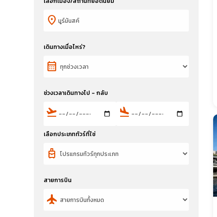
เลือกเมือง/สถานที่ยอดนิยม
location_on
เดินทางเมื่อไหร่?
calendar_month
ช่วงเวลาเดินทางไป - กลับ
flight_takeoff
flight_land
เลือกประเภททัวร์ที่ใช่
travel_luggage_and_bags
สายการบิน
flight