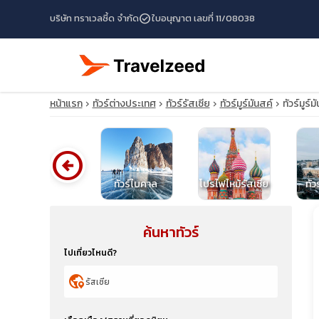
check_circle
บริษัท ทราเวลซี้ด จำกัด
ใบอนุญาต เลขที่ 11/08038
หน้าแรก
ทัวร์ต่างประเทศ
ทัวร์รัสเซีย
ทัวร์มูร์มันสค์
ทัวร์มูร
arrow_circle_left
ทัวร์ไอซ์แลนด์
ทัวร์ไบคาล
โปรไฟไหม้รัสเซีย
ทัว
ค้นหาทัวร์
travel_explore
ไปเที่ยวไหนดี?
calendar_month
globe_location_pin
search