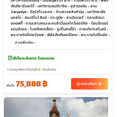
มหาวิหารอัสสัมชัญ - ปืนใหญ่พระเจ้าชาร์ - ระฆังพระเจ้าซาร์ - พิพิธ
ภัณฑ์อาร์เมอร์รี่ - มหาวิหารเซนต์บาซิล - สุสานเลนิน - สวน
Zaryadye - จัตุรัสโรงละคร - ห้างสรรพสินค้ากุม - มหาวิทยาลัย
มอสโก - สแปร์โรว์ ฮิลล์ - ประตูชัย - สวนวิคตอรี่ - ตลาดอิสมา
ยลอฟกี้ - การแสดงคณะละครสัตว์มอสโคว์เซอร์คัส - ป้อมปีเตอร์
แอนด์ปอล - โบสถ์หยดเลือด - รูปปั้นคนขี่ม้า - อาสนวิหารสโมลนี -
พระราชวังปีเตอร์ฮอฟ - พิพิธภัณฑ์เฮอร์มิเทจ - พระราชวังนิโคลัส -
มหาวิหารเซนต์ไอแซค - ถนนเนฟสกี - พระราชวังแคทเธอรีน - พัลโค
อ่านเพิ่มเติม
โวเอาท์เล็ต
event_available
พีเรียดเดินทาง วันแรงงาน
วันหยุดพิเศษ
โปรไฟไหม้
ที่เหลือน้อย
sunny
local_fire_department
confirmation_number
75,888 ฿
arrow_forward
ดูรายละเอียด
เริ่มต้น