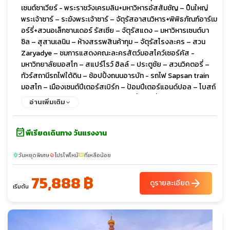
เซนต์ซาเวียร์ - พระราชวังเครมลิน+มหาวิหารอัสสัมชัญ – ปืนใหญ่
พระเจ้าซาร์ – ระฆังพระเจ้าซาร์ – จัตุรัสอาสนวิหาร+พิพิธภัณฑ์อาร์เม
อร์รี่+สวนอเล็กซานเดอร์ รัสเซีย – จัตุรัสแดง – มหาวิหารเซนต์บา
ซิล – สุสานเลนิน – ห้างสรรพสินค้ากุม – จัตุรัสโรงละคร – สวน
Zaryadye – ชมการแสดงคณะละครสัตว์มอสโคว์เซอร์คัส -
มหาวิทยาลัยมอสโก – สแปร์โรว์ ฮิลล์ – ประตูชัย – สวนวิคตอรี่ –
ทัวร์สถานีรถไฟใต้ดิน – ช้อปปิ้งถนนอารบัท - รถไฟ Sapsan train
มอสโก – เมืองเซนต์ปีเตอร์สเบิร์ก – ป้อมปีเตอร์แอนด์ปอล – โบสถ์
หยดเลือด – มหาวิหารเซนต์ไอแซค – รูปปั้นคนขี่ม้า – พระราชวังนิ
อ่านเพิ่มเติม
โคลัส(ด้านนอก) – อาสนวิหารสโมลนี – ล่องเรือแม่เนวา -
พระราชวังปีเตอร์ฮอฟ – พิพิธภัณฑ์เฮอร์มิเทจ OPTION Dinner
event_available
with Caviar & Champagne & Show - พระราชวังแคทเธอรีน –
พีเรียดเดินทาง วันแรงงาน
ช้อปปิ้ง พัลโคโวเอาท์เล็ต
วันหยุดพิเศษ
โปรไฟไหม้
ที่เหลือน้อย
sunny
local_fire_department
confirmation_number
75,888 ฿
arrow_forward
ดูรายละเอียด
เริ่มต้น