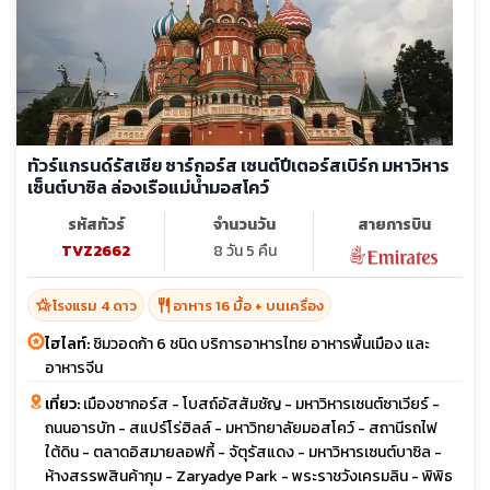
ทัวร์แกรนด์รัสเซีย ซาร์กอร์ส เซนต์ปีเตอร์สเบิร์ก มหาวิหาร
เซ็นต์บาซิล ล่องเรือแม่น้ำมอสโคว์
รหัสทัวร์
จำนวนวัน
สายการบิน
TVZ2662
8 วัน 5 คืน
hotel_class
restaurant
โรงแรม 4 ดาว
อาหาร 16 มื้อ + บนเครื่อง
ไฮไลท์:
ชิมวอดก้า 6 ชนิด บริการอาหารไทย อาหารพื้นเมือง และ
อาหารจีน
เที่ยว:
เมืองซากอร์ส - โบสถ์อัสสัมชัญ - มหาวิหารเซนต์ซาเวียร์ -
ถนนอารบัท - สแปร์โร่ฮิลล์ - มหาวิทยาลัยมอสโคว์ - สถานีรถไฟ
ใต้ดิน - ตลาดอิสมายลอฟกี้ - จัตุรัสแดง - มหาวิหารเซนต์บาซิล -
ห้างสรรพสินค้ากุม - Zaryadye Park - พระราชวังเครมลิน - พิพิธ