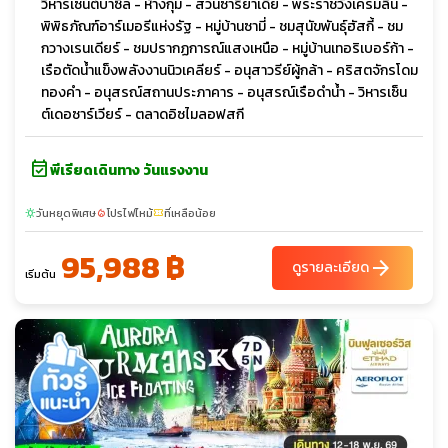
วิหารเซนต์บาซิล - ห้างกุม - สวนซาริยาเดีย - พระราชวังเครมลิน -
พิพิธภัณฑ์อาร์เมอรีแห่งรัฐ - หมู่บ้านซามี่ - ชมสุนัขพันธุ์ฮัสกี้ - ชม
กวางเรนเดียร์ - ชมปรากฏการณ์แสงเหนือ - หมู่บ้านเทอริเบอร์ก้า -
เรือตัดน้ำแข็งพลังงานนิวเคลียร์ - อนุสาวรีย์ผู้กล้า - คริสตจักรโดม
ทองคำ - อนุสรณ์สถานประภาคาร - อนุสรณ์เรือดำน้ำ - วิหารเซ็น
ต์เดอซาร์เวียร์ - ตลาดอิซไมลอฟสกี
event_available
พีเรียดเดินทาง วันแรงงาน
วันหยุดพิเศษ
โปรไฟไหม้
ที่เหลือน้อย
sunny
local_fire_department
confirmation_number
95,988 ฿
arrow_forward
ดูรายละเอียด
เริ่มต้น