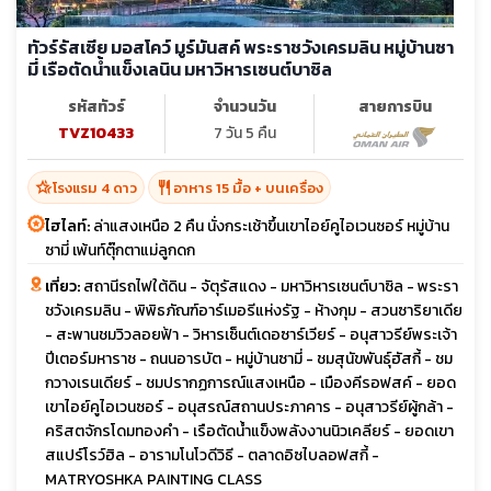
ทัวร์รัสเซีย มอสโคว์ มูร์มันสค์ พระราชวังเครมลิน หมู่บ้านซา
มี่ เรือตัดน้ำแข็งเลนิน มหาวิหารเซนต์บาซิล
รหัสทัวร์
จำนวนวัน
สายการบิน
TVZ10433
7 วัน 5 คืน
hotel_class
restaurant
โรงแรม 4 ดาว
อาหาร 15 มื้อ + บนเครื่อง
ไฮไลท์:
ล่าแสงเหนือ 2 คืน นั่งกระเช้าขึ้นเขาไอย์คูไอเวนซอร์ หมู่บ้าน
ซามี่ เพ้นท์ตุ๊กตาแม่ลูกดก
เที่ยว:
สถานีรถไฟใต้ดิน - จัตุรัสแดง - มหาวิหารเซนต์บาซิล - พระรา
ชวังเครมลิน - พิพิธภัณฑ์อาร์เมอรีแห่งรัฐ - ห้างกุม - สวนซาริยาเดีย
- สะพานชมวิวลอยฟ้า - วิหารเซ็นต์เดอซาร์เวียร์ - อนุสาวรีย์พระเจ้า
ปีเตอร์มหาราช - ถนนอารบัต - หมู่บ้านซามี่ - ชมสุนัขพันธุ์ฮัสกี้ - ชม
กวางเรนเดียร์ - ชมปรากฏการณ์แสงเหนือ - เมืองคีรอฟสค์ - ยอด
เขาไอย์คูไอเวนซอร์ - อนุสรณ์สถานประภาคาร - อนุสาวรีย์ผู้กล้า -
คริสตจักรโดมทองคำ - เรือตัดน้ำแข็งพลังงานนิวเคลียร์ - ยอดเขา
สแปร์โรว์ฮิล - อารามโนโวดีวิธี - ตลาดอิซไบลอฟสกี้ -
MATRYOSHKA PAINTING CLASS