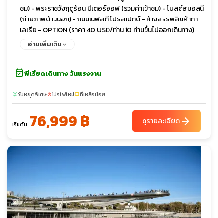
ชม) - พระราชวังฤดูร้อน ปีเตอร์ฮอฟ (รวมค่าเข้าชม) - โบสถ์สมอลนี
(ถ่ายภาพด้านนอก) - ถนนเนฟสกี โปรสเปกต์ - ห้างสรรพสินค้ากา
เลเรีย - OPTION (ราคา 40 USD/ท่าน 10 ท่านขึ้นไปออกเดินทาง)
ล่องเรือแม่น้ำเนวา - โบสถ์หยดเลือด (ถ่ายภาพด้านนอก) - อาสน
อ่านเพิ่มเติม
วิหารนักบุญไอแซค (ถ่ายภาพด้านนอก) - อนุสาวรีย์ม้าทองสัมฤทธิ์ -
ร้านคาเฟ่ต์ลับวิวหลักล้านมหาวิหารคาซาน - นั่งรถไฟความเร็วสูง -
event_available
มหานครเซนต์ปีเตอร์สเบิร์ก - กรุงมอสโคว์ - พิเศษ!! ล่องเรือ
พีเรียดเดินทาง วันแรงงาน
Redisson Cruise ชมแม่น้ำมอสควา - กรุงมอสโคว์ - ซากอร์ส - อา
รามทรินิตี้ - ตลาดอิสไมโลโว่
วันหยุดพิเศษ
โปรไฟไหม้
ที่เหลือน้อย
sunny
local_fire_department
confirmation_number
76,999 ฿
arrow_forward
ดูรายละเอียด
เริ่มต้น