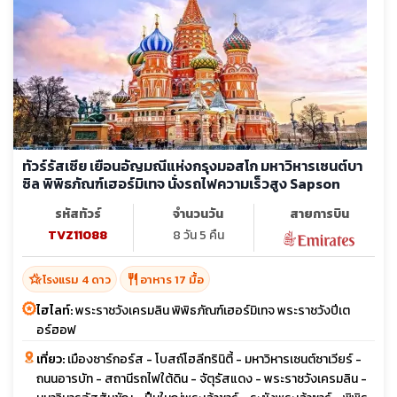
ทัวร์รัสเซีย เยือนอัญมณีแห่งกรุงมอสโก มหาวิหารเซนต์บา
ซิล พิพิธภัณฑ์เฮอร์มิเทจ นั่งรถไฟความเร็วสูง Sapson
รหัสทัวร์
จำนวนวัน
สายการบิน
TVZ11088
8 วัน 5 คืน
hotel_class
restaurant
โรงแรม 4 ดาว
อาหาร 17 มื้อ
ไฮไลท์:
พระราชวังเครมลิน พิพิธภัณฑ์เฮอร์มิเทจ พระราชวังปีเต
อร์ฮอฟ
เที่ยว:
เมืองซาร์กอร์ส - โบสถ์โฮลีทรินิตี้ - มหาวิหารเซนต์ซาเวียร์ -
ถนนอารบัท - สถานีรถไฟใต้ดิน - จัตุรัสแดง - พระราชวังเครมลิน -