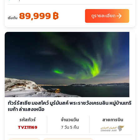
89,999 ฿
arrow_forward
ดูรายละเอียด
เริ่มต้น
ทัวร์รัสเซีย มอสโคว์ มูร์มันสค์ พระราชวังเครมลิน หมู่บ้านเทริ
เบก้า ล่าเเสงเหนือ
รหัสทัวร์
จำนวนวัน
สายการบิน
TVZ11169
7 วัน 5 คืน