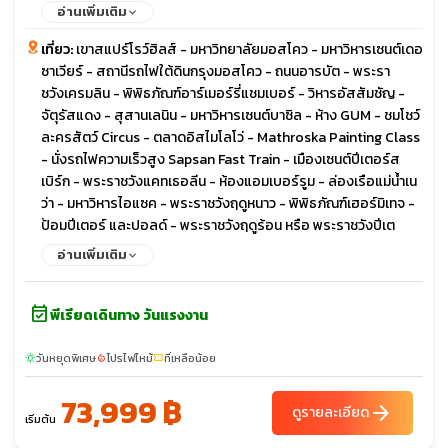
อาร์เมอร์รี่แชมเบอร์ สุสานเลนิน จัตุรัสแดง ชมโชว์ละครสัตว์ Circus
อ่านเพิ่มเติม
ตลาดอิสไมโลโว่ นั่งรถไฟความเร็วสูง พระราชวังแคทเธอลีน ล่อง
เที่ยว:
เขาสแปร์โรว์ฮิลส์ - มหาวิทยาลัยมอสโคว - มหาวิหารเซนต์เดอ
เรือแม่น้ำเนว่า มหาวิหารไอแซค ช้อปปิ้ง Leto Mall ถนนอารบัต
ซาเวียร์ - สถานีรถไฟใต้ดินกรุงมอสโคว - ถนนอารบัต - พระรา
ชวังเครมลิน - พิพิธภัณฑ์อาร์เมอร์รี่แชมเบอร์ - วิหารอัสสัมชัญ -
จัตุรัสแดง - สุสานเลนิน - มหาวิหารเซนต์บาซิล - ห้าง GUM - ชมโชว์
ละครสัตว์ Circus - ตลาดอิสไมโลโว่ - Mathroska Painting Class
- นั่งรถไฟความเร็วสูง Sapsan Fast Train - เมืองเซนต์ปีเตอร์ส
เบิร์ก - พระราชวังแคทเธอลีน - ห้องแอมเบอร์รูม - ล่องเรือแม่น้ำเน
ว่า - มหาวิหารไอแซค - พระราชวังฤดูหนาว - พิพิธภัณฑ์เฮอร์มิเทจ -
ป้อมปีเตอร์ และปอลด์ - พระราชวังฤดูร้อน หรือ พระราชวังปีเต
อร์ฮอฟ - โบสถ์หยดเลือด - ช้อปปิ้ง Leto Mall
อ่านเพิ่มเติม
event_available
พีเรียดเดินทาง วันแรงงาน
วันหยุดพิเศษ
โปรไฟไหม้
ที่เหลือน้อย
sunny
local_fire_department
confirmation_number
73,999 ฿
arrow_forward
ดูรายละเอียด
เริ่มต้น