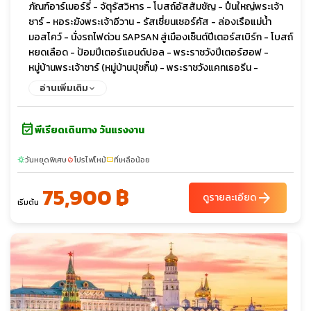
ภัณฑ์อาร์เมอร์รี่ - จัตุรัสวิหาร - โบสถ์อัสสัมชัญ - ปืนใหญ่พระเจ้า
ซาร์ - หอระฆังพระเจ้าอีวาน - รัสเซี่ยนเซอร์คัส - ล่องเรือแม่น้ำ
มอสโคว์ - นั่งรถไฟด่วน SAPSAN สู่เมืองเซ็นต์ปีเตอร์สเบิร์ก - โบสถ์
หยดเลือด - ป้อมปีเตอร์แอนด์ปอล - พระราชวังปีเตอร์ฮอฟ -
หมู่บ้านพระเจ้าซาร์ (หมู่บ้านปุชกิ๊น) - พระราชวังแคทเธอรีน -
พระราชวังฤดูหนาว (Hermitage Museum) - มหาวิหารเซนต์ไอแซค
อ่านเพิ่มเติม
- Pulkovo Outlet Village
event_available
พีเรียดเดินทาง วันแรงงาน
วันหยุดพิเศษ
โปรไฟไหม้
ที่เหลือน้อย
sunny
local_fire_department
confirmation_number
75,900 ฿
arrow_forward
ดูรายละเอียด
เริ่มต้น