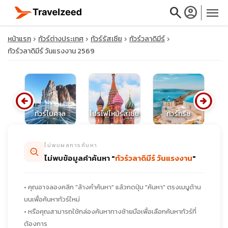
search
account_circle
menu
หน้าแรก
ทัวร์ต่างประเทศ
ทัวร์รัสเซีย
ทัวร์วลาดิมีร์
ทัวร์วลาดิมีร์ วันแรงงาน 2569
close
arrow_circle_left
arrow_circle_right
ี
ทัวร์ไบคาล
โปรไฟไหม้รัสเซีย
ทัวร์กรีซ
ทั
travel_explore
ไม่พบผลการค้นหา
calendar_month
ไม่พบข้อมูลคำค้นหา "
ทัวร์วลาดิมีร์ วันแรงงาน
"
search
• คุณอาจลองคลิก "ล้างคำค้นหา" แล้วกดปุ่ม "ค้นหา" ตรงเมนูด้าน
บนเพื่อค้นหาทัวร์ใหม่
• หรือคุณสามารถใช้กล่องค้นหาทางซ้ายมือเพื่อเลือกค้นหาทัวร์ที่
ต้องการ