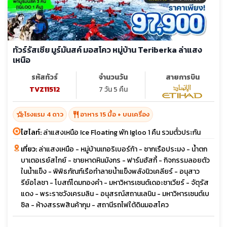
ทัวร์รัสเซีย มูร์มันสค์ มอสโคว หมู่บ้าน Teriberka ล่าแสง
เหนือ
รหัสทัวร์
จำนวนวัน
สายการบิน
TVZ11512
7 วัน 5 คืน
hotel_class
restaurant
โรงแรม 4 ดาว
อาหาร 15 มื้อ + บนเครื่อง
ไฮไลท์:
ล่าแสงเหนือ Ice Floating พัก Igloo 1 คืน รวมตั๋วประกัน
เที่ยว:
ล่าแสงเหนือ - หมู่บ้านเทอริเบอร์ก้า - ซากเรือประมง - น้ำตก
บาเตอเรย์สไกย์ - ชายหาดหินมังกร - ฟาร์มฮัสกี้ - กิจกรรมลอยตัว
ในน้ำแข็ง - พิพิธภัณฑ์เรือทำลายน้ำแข็งพลังนิวเคลียร์ - อนุสาว
รีย์อโลชา - โบสถ์โดมทองคำ - มหาวิหารเซนต์เดอะซาเวียร์ - จัตุรัส
แดง - พระราชวังเครมลิน - อนุสรณ์สถานเลนิน - มหาวิหารเซนต์เบ
ซิล - ห้างสรรพสินค้ากุม - สถานีรถไฟใต้ดินมอสโคว