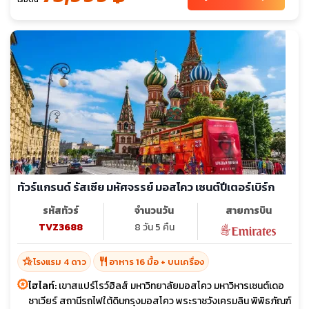
ทัวร์แกรนด์ รัสเซีย มหัศจรรย์ มอสโคว เซนต์ปีเตอร์เบิร์ก
รหัสทัวร์
จำนวนวัน
สายการบิน
TVZ3688
8 วัน 5 คืน
hotel_class
restaurant
โรงแรม 4 ดาว
อาหาร 16 มื้อ + บนเครื่อง
ไฮไลท์:
เขาสแปร์โรว์ฮิลส์ มหาวิทยาลัยมอสโคว มหาวิหารเซนต์เดอ
ซาเวียร์ สถานีรถไฟใต้ดินกรุงมอสโคว พระราชวังเครมลิน พิพิธภัณฑ์