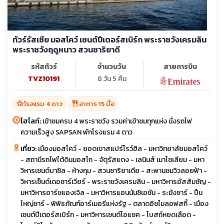
ทัวร์รัสเซีย มอสโคว์ เซนต์ปีเตอร์สเบิร์ก พระราชวังเครมลิน
พระราชวังฤดูหนาว สวนซาริยาดี
รหัสทัวร์
จำนวนวัน
สายการบิน
TVZ10191
8 วัน 5 คืน
hotel_class
restaurant
โรงแรม 4 ดาว
อาหาร 15 มื้อ
ไฮไลท์:
เข้าชมครบ 4 พระราชวัง รวมค่าเข้าชมทุกแห่ง นั่งรถไฟ
ความเร็วสูง SAPSAN พักโรงแรม 4 ดาว
เที่ยว:
เมืองมอสโคว์ - ยอดเขาสแปร์โรว์ฮิล - มหาวิทยาลัยมอสโคว์
- สถานีรถไฟใต้ดินมอสโก - จัตุรัสแดง - เลนินส์ เมาโซเลียม - มหา
วิหารเซนต์บาซิล - ห้างกุม - สวนซาริยาเดีย - สะพานชมวิวลอยฟ้า -
วิหารเซ็นต์เดอซาร์เวียร์ - พระราชวังเครมลิน - มหาวิหารอัสสัมชัญ -
มหาวิหารอาร์ชแองเจิล - มหาวิหารแอนนันซิเอชัน - ระฆังซาร์ - ปืน
ใหญ่ชาร์ - พิพิธภัณฑ์อาร์เมอรีแห่งรัฐ - ตลาดอิซไมลอฟสกี้ - เมือง
เซนต์ปีเตอร์สเบิร์ก - มหาวิหารเซนต์ไอแซค - โบสถ์หยดเลือด -