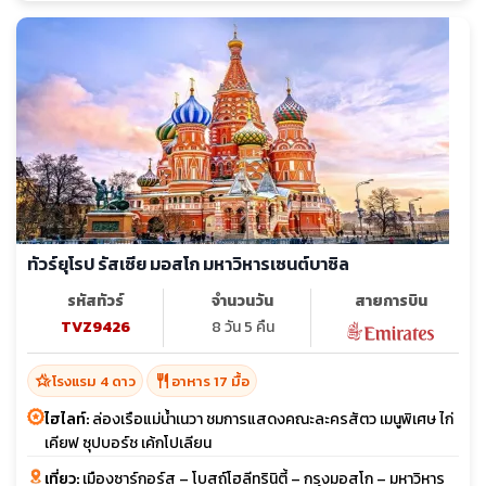
ทัวร์ยุโรป รัสเซีย มอสโก มหาวิหารเซนต์บาซิล
รหัสทัวร์
จำนวนวัน
สายการบิน
TVZ9426
8 วัน 5 คืน
hotel_class
restaurant
โรงแรม 4 ดาว
อาหาร 17 มื้อ
ไฮไลท์:
ล่องเรือแม่น้ำเนวา ชมการแสดงคณะละครสัตว เมนูพิเศษ ไก่
เคียฟ ซุปบอร์ช เค้กโปเลียน
เที่ยว:
เมืองซาร์กอร์ส – โบสถ์โฮลีทรินิตี้ – กรุงมอสโก – มหาวิหาร