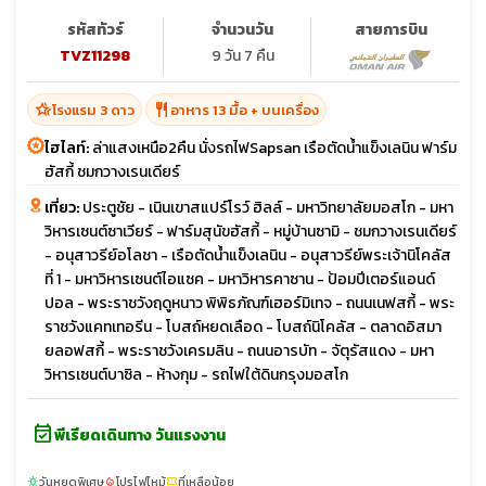
รหัสทัวร์
จำนวนวัน
สายการบิน
TVZ11298
9 วัน 7 คืน
hotel_class
restaurant
โรงแรม 3 ดาว
อาหาร 13 มื้อ + บนเครื่อง
ไฮไลท์:
ล่าแสงเหนือ2คืน นั่งรถไฟSapsan เรือตัดน้ำแข็งเลนิน ฟาร์ม
ฮัสกี้ ชมกวางเรนเดียร์
เที่ยว:
ประตูชัย - เนินเขาสแปร์โรว์ ฮิลล์ - มหาวิทยาลัยมอสโก - มหา
วิหารเซนต์ซาเวียร์ - ฟาร์มสุนัขฮัสกี้ - หมู่บ้านซามิ - ชมกวางเรนเดียร์
- อนุสาวรีย์อโลชา - เรือตัดน้ำแข็งเลนิน - อนุสาวรีย์พระเจ้านิโคลัส
ที่ 1 - มหาวิหารเซนต์ไอแซค - มหาวิหารคาซาน - ป้อมปีเตอร์แอนด์
ปอล - พระราชวังฤดูหนาว พิพิธภัณฑ์เฮอร์มิเทจ - ถนนเนฟสกี้ - พระ
ราชวังแคทเทอรีน - โบสถ์หยดเลือด - โบสถ์นิโคลัส - ตลาดอิสมา
ยลอฟสกี้ - พระราชวังเครมลิน - ถนนอารบัท - จัตุรัสแดง - มหา
วิหารเซนต์บาซิล - ห้างกุม - รถไฟใต้ดินกรุงมอสโก
event_available
พีเรียดเดินทาง วันแรงงาน
วันหยุดพิเศษ
โปรไฟไหม้
ที่เหลือน้อย
sunny
local_fire_department
confirmation_number