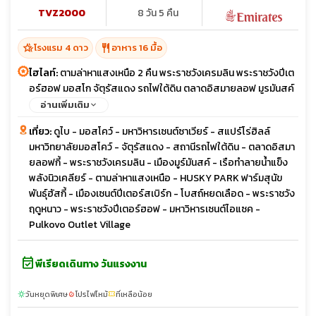
TVZ2000
8 วัน 5 คืน
hotel_class
restaurant
โรงแรม 4 ดาว
อาหาร 16 มื้อ
ไฮไลท์:
ตามล่าหาแสงเหนือ 2 คืน พระราชวังเครมลิน พระราชวังปีเต
อร์ฮอฟ มอสโก จัตุรัสแดง รถไฟใต้ดิน ตลาดอิสมายลอฟ มูรมันสค์
ฟาร์มสุนัขฮัสกี้ เซนต์ปีเตอร์สเบิร์ก ป้อมปีเตอร์แอนด์ปอนด์ โบสถ์
อ่านเพิ่มเติม
เซนต์ไอแซค
เที่ยว:
ดูไบ - มอสโคว์ - มหาวิหารเซนต์ซาเวียร์ - สแปร์โร่ฮิลล์
มหาวิทยาลัยมอสโคว์ - จัตุรัสแดง - สถานีรถไฟใต้ดิน - ตลาดอิสมา
ยลอฟกี้ - พระราชวังเครมลิน - เมืองมูร์มันสค์ - เรือทำลายนํ้าแข็ง
พลังนิวเคลียร์ - ตามล่าหาแสงเหนือ - HUSKY PARK ฟาร์มสุนัข
พันธุ์ฮัสกี้ - เมืองเซนต์ปีเตอร์สเบิร์ก - โบสถ์หยดเลือด - พระราชวัง
ฤดูหนาว - พระราชวังปีเตอร์ฮอฟ - มหาวิหารเซนต์ไอแซค -
Pulkovo Outlet Village
event_available
พีเรียดเดินทาง วันแรงงาน
วันหยุดพิเศษ
โปรไฟไหม้
ที่เหลือน้อย
sunny
local_fire_department
confirmation_number