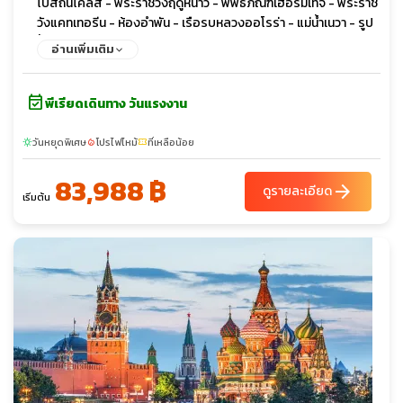
โบสถ์นิโคลัส - พระราชวังฤดูหนาว - พิพิธภัณฑ์เฮอร์มิเทจ - พระราช
วังแคทเทอรีน - ห้องอำพัน - เรือรบหลวงออโรร่า - แม่น้ำเนวา - รูป
ปั้นสฟิงซ์ - พระราชวังฤดูร้อนปีเตอร์ฮอฟ - ป้อมปีเตอร์แอนด์ปอล
อ่านเพิ่มเติม
- มหาวิหารคาซาน - ถนนเนฟสกี
event_available
พีเรียดเดินทาง วันแรงงาน
วันหยุดพิเศษ
โปรไฟไหม้
ที่เหลือน้อย
sunny
local_fire_department
confirmation_number
83,988 ฿
arrow_forward
ดูรายละเอียด
เริ่มต้น