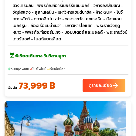
ชวังเครมลิน - พิพิธภัณฑ์อาร์เมอร์รี่แชมเบอร์ - วิหารอัสสัมชัญ -
จัตุรัสแดง - สุสานเลนิน - มหาวิหารเซนต์บาซิล - ห้าง GUM - โชว์
ละครสัตว์ - ตลาดอิสไมโลโว่ - พระราชวังแคทเธอรีน - ห้องแอม
เบอร์รูม - ล่องเรือแม่น้ำเนว่า - มหาวิหารไอแซค - พระราชวังฤดู
หนาว - พิพิธภัณฑ์เฮอร์มิเทจ - ป้อมปีเตอร์ และปอลด์ - พระราชวังปี
เตอร์ฮอฟ - โบสถ์หยดเลือด
event_available
พีเรียดเดินทาง วันวิสาขบูชา
วันหยุดพิเศษ
โปรไฟไหม้
ที่เหลือน้อย
sunny
local_fire_department
confirmation_number
73,999 ฿
arrow_forward
ดูรายละเอียด
เริ่มต้น