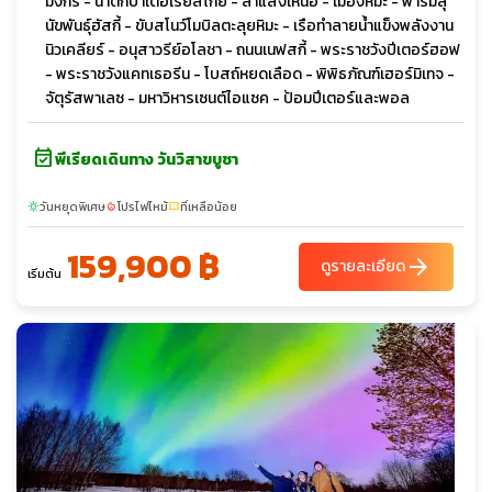
มังกร - น้ำตกบาเตอเรย์สไกย์ - ล่าแสงเหนือ - เมืองหิมะ - ฟาร์มสุ
นัขพันธุ์ฮัสกี้ - ขับสโนว์โมบิลตะลุยหิมะ - เรือทำลายน้ำแข็งพลังงาน
นิวเคลียร์ - อนุสาวรีย์อโลชา - ถนนเนฟสกี้ - พระราชวังปีเตอร์ฮอฟ
- พระราชวังแคทเธอรีน - โบสถ์หยดเลือด - พิพิธภัณฑ์เฮอร์มิเทจ -
จัตุรัสพาเลซ - มหาวิหารเซนต์ไอแซค - ป้อมปีเตอร์และพอล
event_available
พีเรียดเดินทาง วันวิสาขบูชา
วันหยุดพิเศษ
โปรไฟไหม้
ที่เหลือน้อย
sunny
local_fire_department
confirmation_number
159,900 ฿
arrow_forward
ดูรายละเอียด
เริ่มต้น