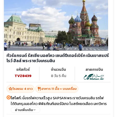
ทัวร์แกรนด์ รัสเซีย มอสโคว เซนต์ปีเตอร์เบิร์ก เนินเขาสแปร์
โรว์ ฮิลล์ พระราชวังเครมลิน
รหัสทัวร์
จำนวนวัน
สายการบิน
TVZ8439
8 วัน 5 คืน
hotel_class
restaurant
โรงแรม 4 ดาว
อาหาร 11 มื้อ + บนเครื่อง
ไฮไลท์:
นั่งรถไฟความเร็วสูง SAPSAN พระราชวังเครมลิน รถไฟ
ใต้ดินกรุงมอสโคว พิพิธภัณฑ์เฮอร์มิเทจ โบสถ์หยดเลือด มหาวิหาร
เซนต์ไอแซค เนินเขาสแปร์โรว์ ฮิลล์ จัตุรัสแดง
อ่านเพิ่มเติม