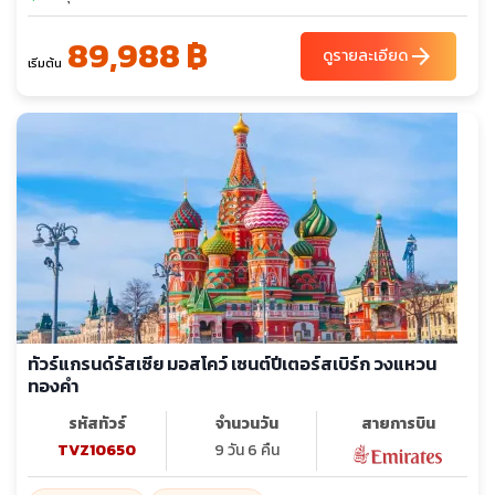
89,988 ฿
arrow_forward
ดูรายละเอียด
เริ่มต้น
ทัวร์แกรนด์รัสเซีย มอสโคว์ เซนต์ปีเตอร์สเบิร์ก วงแหวน
ทองคำ
รหัสทัวร์
จำนวนวัน
สายการบิน
TVZ10650
9 วัน 6 คืน