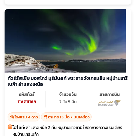
ทัวร์รัสเซีย มอสโคว์ มูร์มันสค์ พระราชวังเครมลิน หมู่บ้านเทริ
เบก้า ล่าเเสงเหนือ
รหัสทัวร์
จำนวนวัน
สายการบิน
TVZ11169
7 วัน 5 คืน
hotel_class
restaurant
โรงแรม 4 ดาว
อาหาร 15 มื้อ + บนเครื่อง
ไฮไลท์:
ล่าแสงเหนือ 2 คืน หมู่บ้านชาวซามิ ให้อาหารกวางเรนเดียร์
หมู่บ้านเทริเบก้า