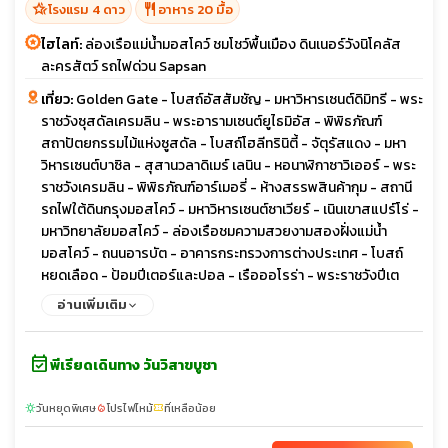
hotel_class
restaurant
โรงแรม 4 ดาว
อาหาร 20 มื้อ
ไฮไลท์:
ล่องเรือแม่น้ำมอสโคว์ ชมโชว์พื้นเมือง ดินเนอร์วังนิโคลัส
ละครสัตว์ รถไฟด่วน Sapsan
เที่ยว:
Golden Gate - โบสถ์อัสสัมชัญ - มหาวิหารเซนต์ดิมิทรี - พระ
ราชวังซุสดัลเครมลิน - พระอารามเซนต์ยูไธมิอัส - พิพิธภัณฑ์
สถาปัตยกรรมไม้แห่งซูสดัล - โบสถ์โฮลีทรินิตี้ - จัตุรัสแดง - มหา
วิหารเซนต์บาซิล - สุสานวลาดิเมร์ เลนิน - หอนาฬิกาซาวิเออร์ - พระ
ราชวังเครมลิน - พิพิธภัณฑ์อาร์เมอรี่ - ห้างสรรพสินค้ากุม - สถานี
รถไฟใต้ดินกรุงมอสโคว์ - มหาวิหารเซนต์ซาเวียร์ - เนินเขาสแปร์โร่ -
มหาวิทยาลัยมอสโคว์ - ล่องเรือชมความสวยงามสองฝั่งแม่น้ำ
มอสโคว์ - ถนนอารบัต - อาคารกระทรวงการต่างประเทศ - โบสถ์
หยดเลือด - ป้อมปีเตอร์และปอล - เรือออโรร่า - พระราชวังปีเต
อร์ฮอฟ - พิพิธภัณฑ์เฮอร์มิเทจ - จัตุรัสพาเลซ - พระราชวังแคทเธอ
อ่านเพิ่มเติม
รีน - มหาวิหารเซนต์ไอแซค - ถนนเนฟสกี้
event_available
พีเรียดเดินทาง วันวิสาขบูชา
วันหยุดพิเศษ
โปรไฟไหม้
ที่เหลือน้อย
sunny
local_fire_department
confirmation_number