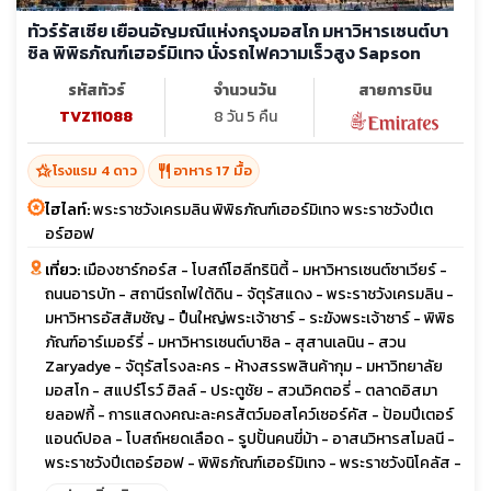
ทัวร์รัสเซีย เยือนอัญมณีแห่งกรุงมอสโก มหาวิหารเซนต์บา
ซิล พิพิธภัณฑ์เฮอร์มิเทจ นั่งรถไฟความเร็วสูง Sapson
รหัสทัวร์
จำนวนวัน
สายการบิน
TVZ11088
8 วัน 5 คืน
hotel_class
restaurant
โรงแรม 4 ดาว
อาหาร 17 มื้อ
ไฮไลท์:
พระราชวังเครมลิน พิพิธภัณฑ์เฮอร์มิเทจ พระราชวังปีเต
อร์ฮอฟ
เที่ยว:
เมืองซาร์กอร์ส - โบสถ์โฮลีทรินิตี้ - มหาวิหารเซนต์ซาเวียร์ -
ถนนอารบัท - สถานีรถไฟใต้ดิน - จัตุรัสแดง - พระราชวังเครมลิน -
มหาวิหารอัสสัมชัญ - ปืนใหญ่พระเจ้าชาร์ - ระฆังพระเจ้าซาร์ - พิพิธ
ภัณฑ์อาร์เมอร์รี่ - มหาวิหารเซนต์บาซิล - สุสานเลนิน - สวน
Zaryadye - จัตุรัสโรงละคร - ห้างสรรพสินค้ากุม - มหาวิทยาลัย
มอสโก - สแปร์โรว์ ฮิลล์ - ประตูชัย - สวนวิคตอรี่ - ตลาดอิสมา
ยลอฟกี้ - การแสดงคณะละครสัตว์มอสโคว์เซอร์คัส - ป้อมปีเตอร์
แอนด์ปอล - โบสถ์หยดเลือด - รูปปั้นคนขี่ม้า - อาสนวิหารสโมลนี -
พระราชวังปีเตอร์ฮอฟ - พิพิธภัณฑ์เฮอร์มิเทจ - พระราชวังนิโคลัส -
มหาวิหารเซนต์ไอแซค - ถนนเนฟสกี - พระราชวังแคทเธอรีน - พัลโค