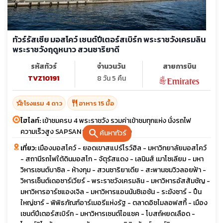
ทัวร์รัสเซีย มอสโคว์ เซนต์ปีเตอร์สเบิร์ก พระราชวังเครมลิน
พระราชวังฤดูหนาว สวนซาริยาดี
รหัสทัวร์
จำนวนวัน
สายการบิน
TVZ10191
8 วัน 5 คืน
hotel_class
restaurant
โรงแรม 4 ดาว
อาหาร 15 มื้อ
ไฮไลท์:
เข้าชมครบ 4 พระราชวัง รวมค่าเข้าชมทุกแห่ง นั่งรถไฟ
search
ความเร็วสูง SAPSAN พักโรงแรม 4 ดาว
ค้นหาทัวร์
เที่ยว:
เมืองมอสโคว์ - ยอดเขาสแปร์โรว์ฮิล - มหาวิทยาลัยมอสโคว์
- สถานีรถไฟใต้ดินมอสโก - จัตุรัสแดง - เลนินส์ เมาโซเลียม - มหา
วิหารเซนต์บาซิล - ห้างกุม - สวนซาริยาเดีย - สะพานชมวิวลอยฟ้า -
วิหารเซ็นต์เดอซาร์เวียร์ - พระราชวังเครมลิน - มหาวิหารอัสสัมชัญ -
มหาวิหารอาร์ชแองเจิล - มหาวิหารแอนนันซิเอชัน - ระฆังซาร์ - ปืน
ใหญ่ชาร์ - พิพิธภัณฑ์อาร์เมอรีแห่งรัฐ - ตลาดอิซไมลอฟสกี้ - เมือง
เซนต์ปีเตอร์สเบิร์ก - มหาวิหารเซนต์ไอแซค - โบสถ์หยดเลือด -