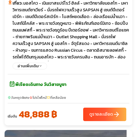
เที่ยว:
มอสโคว - เนินเขาสแปร์โรว์ ฮิลล์ - มหาวิทยาลัยมอสโก - มหา
วิหารเซนต์ซาเวียร์ - นั่งรถไฟความเร็วสูง SAPSAN สู่ เซนต์ปีเตอร์
เบิร์ก - เซนต์ปีเตอร์สเบิร์ก - โบสถ์หยดเลือด - ล่องเรือแม่น้ำเนวา -
โบสถ์นิโคลัส - พระราชวังฤดูหนาว - พิพิธภัณฑ์เฮอร์มิเทจ - ช้อปปิ้ง
ถนนเนฟสกี้ - พระราชวังฤดูร้อน ปีเตอร์ฮอฟ - มหาวิหารเซนต์ไอแซค
- ถ่ายภาพริมแม่น้ำเนวา - Outlet Shopping Mall - นั่งรถไฟ
ความเร็วสูง SAPSAN สู่ มอสโก - จัตุรัสแดง - มหาวิหารเซนต์บาซิล
- ห้างกุม - ชมการแสดง Russian Circus - ตลาดอิสมายลอฟสกี้ -
รถไฟใต้ดินกรุงมอสโคว - พระราชวังเครมลิน - ถนนอารบัท - ล่อง
เรือชมทัศนียภาพแม่น้ำมอสควา
อ่านเพิ่มเติม
event_available
พีเรียดเดินทาง วันวิสาขบูชา
วันหยุดพิเศษ
โปรไฟไหม้
ที่เหลือน้อย
sunny
local_fire_department
confirmation_number
48,888 ฿
arrow_forward
ดูรายละเอียด
เริ่มต้น