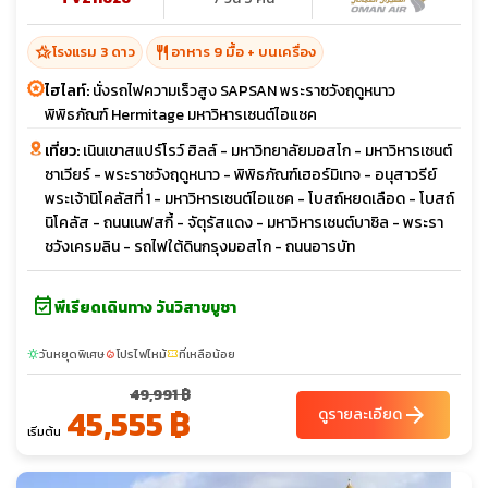
hotel_class
restaurant
โรงแรม 3 ดาว
อาหาร 9 มื้อ + บนเครื่อง
ไฮไลท์:
นั่งรถไฟความเร็วสูง SAPSAN พระราชวังฤดูหนาว
พิพิธภัณฑ์ Hermitage มหาวิหารเซนต์ไอแซค
เที่ยว:
เนินเขาสแปร์โรว์ ฮิลล์ - มหาวิทยาลัยมอสโก - มหาวิหารเซนต์
ซาเวียร์ - พระราชวังฤดูหนาว - พิพิธภัณฑ์เฮอร์มิเทจ - อนุสาวรีย์
พระเจ้านิโคลัสที่ 1 - มหาวิหารเซนต์ไอแซค - โบสถ์หยดเลือด - โบสถ์
นิโคลัส - ถนนเนฟสกี้ - จัตุรัสแดง - มหาวิหารเซนต์บาซิล - พระรา
ชวังเครมลิน - รถไฟใต้ดินกรุงมอสโก - ถนนอารบัท
event_available
พีเรียดเดินทาง วันวิสาขบูชา
วันหยุดพิเศษ
โปรไฟไหม้
ที่เหลือน้อย
sunny
local_fire_department
confirmation_number
49,991 ฿
45,555 ฿
arrow_forward
ดูรายละเอียด
เริ่มต้น