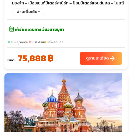
มอสโก – เมืองเซนต์ปีเตอร์สเบิร์ก – ป้อมปีเตอร์แอนด์ปอล – โบสถ์
หยดเลือด – มหาวิหารเซนต์ไอแซค – รูปปั้นคนขี่ม้า – พระราชวังนิ
อ่านเพิ่มเติม
โคลัส(ด้านนอก) – อาสนวิหารสโมลนี – ล่องเรือแม่เนวา -
พระราชวังปีเตอร์ฮอฟ – พิพิธภัณฑ์เฮอร์มิเทจ OPTION Dinner
event_available
with Caviar & Champagne & Show - พระราชวังแคทเธอรีน –
พีเรียดเดินทาง วันวิสาขบูชา
ช้อปปิ้ง พัลโคโวเอาท์เล็ต
วันหยุดพิเศษ
โปรไฟไหม้
ที่เหลือน้อย
sunny
local_fire_department
confirmation_number
75,888 ฿
arrow_forward
ดูรายละเอียด
เริ่มต้น