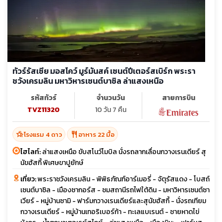
ทัวร์รัสเซีย มอสโคว์ มูร์มันสค์ เซนต์ปีเตอร์สเบิร์ก พระรา
ชวังเครมลิน มหาวิหารเซนต์บาซิล ล่าแสงเหนือ
รหัสทัวร์
จำนวนวัน
สายการบิน
TVZ11320
10 วัน 7 คืน
hotel_class
restaurant
โรงแรม 4 ดาว
อาหาร 22 มื้อ
ไฮไลท์:
ล่าแสงเหนือ ขับสโนว์โมบิล นั่งรถลากเลื่อนกวางเรนเดียร์ สุ
นัขฮัสกี้ พิเศษขาปูยักษ์
เที่ยว:
พระราชวังเครมลิน - พิพิธภัณฑ์อาร์เมอรี่ - จัตุรัสแดง - โบสถ์
เซนต์บาซิล - เมืองซากอร์ส - ชมสถานีรถไฟใต้ดิน - มหาวิหารเซนต์ซา
เวียร์ - หมู่บ้านซามิ - ฟาร์มกวางเรนเดียร์และสุนัขฮัสกี้ - นั่งรถเทียม
กวางเรนเดียร์ - หมู่บ้านเทอริเบอร์ก้า - ทะเลแบเรนต์ - ชายหาดไข่