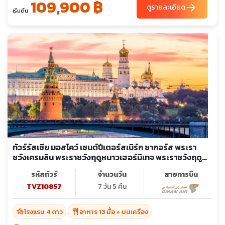
109,900 ฿
arrow_forward
ดูรายละเอียด
เริ่มต้น
ทัวร์รัสเซีย มอสโคว์ เซนต์ปีเตอร์สเบิร์ก ซากอร์ส พระรา
ชวังเครมลิน พระราชวังฤดูหนาวเฮอร์มิเทจ พระราชวังฤดู
ร้อนปีเตอร์ฮอฟ อารามทรินิตี้
รหัสทัวร์
จำนวนวัน
สายการบิน
TVZ10857
7 วัน 5 คืน
hotel_class
restaurant
โรงแรม 4 ดาว
อาหาร 13 มื้อ + บนเครื่อง