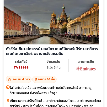
ทัวร์รัสเซีย มหัศจรรย์ มอสโคว เซนต์ปีเตอร์เบิร์ก มหาวิหาร
เซนต์เดอซาเวียร์ พระราชวังเครมลิน
รหัสทัวร์
จำนวนวัน
สายการบิน
TVZ3633
8 วัน 5 คืน
hotel_class
restaurant
โรงแรม 4 ดาว
อาหาร 16 มื้อ
ไฮไลท์:
ล่องเรือเนวาพร้อมวอดก้า ชมโชว์ละครสัตว์ อาหารหรู
ร้านTurandot นั่งรถไฟความเร็วสูง
เที่ยว:
เขาสแปร์โรว์ฮิลส์ - มหาวิทยาลัยมอสโคว - มหาวิหารเซนต์เดอ
ซาเวียร์ - สถานีรถไฟใต้ดินกรุงมอสโคว์ - ถนนอารบัต - พระรา