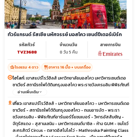
ทัวร์แกรนด์ รัสเซีย มหัศจรรย์ มอสโคว เซนต์ปีเตอร์เบิร์ก
รหัสทัวร์
จำนวนวัน
สายการบิน
TVZ3688
8 วัน 5 คืน
hotel_class
restaurant
โรงแรม 4 ดาว
อาหาร 16 มื้อ + บนเครื่อง
ไฮไลท์:
เขาสแปร์โรว์ฮิลส์ มหาวิทยาลัยมอสโคว มหาวิหารเซนต์เดอ
ซาเวียร์ สถานีรถไฟใต้ดินกรุงมอสโคว พระราชวังเครมลิน พิพิธภัณฑ์
อาร์เมอร์รี่แชมเบอร์ สุสานเลนิน จัตุรัสแดง ชมโชว์ละครสัตว์ Circus
อ่านเพิ่มเติม
ตลาดอิสไมโลโว่ นั่งรถไฟความเร็วสูง พระราชวังแคทเธอลีน ล่อง
เที่ยว:
เขาสแปร์โรว์ฮิลส์ - มหาวิทยาลัยมอสโคว - มหาวิหารเซนต์เดอ
เรือแม่น้ำเนว่า มหาวิหารไอแซค ช้อปปิ้ง Leto Mall ถนนอารบัต
ซาเวียร์ - สถานีรถไฟใต้ดินกรุงมอสโคว - ถนนอารบัต - พระรา
ชวังเครมลิน - พิพิธภัณฑ์อาร์เมอร์รี่แชมเบอร์ - วิหารอัสสัมชัญ -
จัตุรัสแดง - สุสานเลนิน - มหาวิหารเซนต์บาซิล - ห้าง GUM - ชมโชว์
ละครสัตว์ Circus - ตลาดอิสไมโลโว่ - Mathroska Painting Class