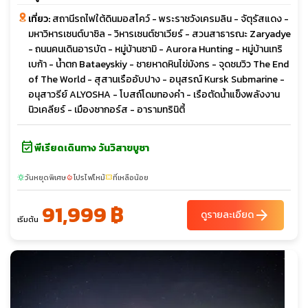
เที่ยว:
สถานีรถไฟใต้ดินมอสโคว์ - พระราชวังเครมลิน - จัตุรัสแดง -
มหาวิหารเซนต์บาซิล - วิหารเซนต์ซาเวียร์ - สวนสาธารณะ Zaryadye
- ถนนคนเดินอารบัต - หมู่บ้านซามิ - Aurora Hunting - หมู่บ้านเทริ
เบก้า - น้ำตก Bataeyskiy - ชายหาดหินไข่มังกร - จุดชมวิว The End
of The World - สุสานเรืออับปาง - อนุสรณ์ Kursk Submarine -
อนุสาวรีย์ ALYOSHA - โบสถ์โดมทองคำ - เรือตัดน้ำแข็งพลังงาน
นิวเคลียร์ - เมืองซากอร์ส - อารามทรินิตี้
event_available
พีเรียดเดินทาง วันวิสาขบูชา
วันหยุดพิเศษ
โปรไฟไหม้
ที่เหลือน้อย
sunny
local_fire_department
confirmation_number
91,999 ฿
arrow_forward
ดูรายละเอียด
เริ่มต้น