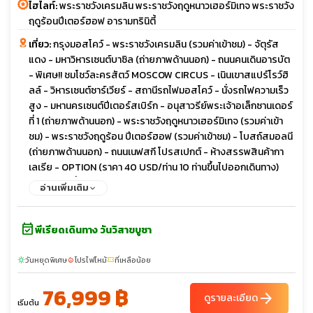
ไฮไลท์:
พระราชวังเครมลิน พระราชวังฤดูหนาวเฮอร์มิเทจ พระราชวัง
ฤดูร้อนปีเตอร์ฮอฟ อารามทรินิตี้
เที่ยว:
กรุงมอสโคว์ - พระราชวังเครมลิน (รวมค่าเข้าชม) - จัตุรัส
แดง - มหาวิหารเซนต์บาซิล (ถ่ายภาพด้านนอก) - ถนนคนเดินอารบัต
- พิเศษ!! ชมโชว์ละครสัตว์ MOSCOW CIRCUS - เนินเขาสแปร์โรว์ฮิ
ลล์ - วิหารเซนต์ซาร์เวียร์ - สถานีรถไฟมอสโคว์ - นั่งรถไฟความเร็ว
สูง - มหานครเซนต์ปีเตอร์สเบิร์ก - อนุสาวรีย์พระเจ้าอเล็กซานเดอร์
ที่ 1 (ถ่ายภาพด้านนอก) - พระราชวังฤดูหนาวเฮอร์มิเทจ (รวมค่าเข้า
ชม) - พระราชวังฤดูร้อน ปีเตอร์ฮอฟ (รวมค่าเข้าชม) - โบสถ์สมอลนี
(ถ่ายภาพด้านนอก) - ถนนเนฟสกี โปรสเปกต์ - ห้างสรรพสินค้ากา
เลเรีย - OPTION (ราคา 40 USD/ท่าน 10 ท่านขึ้นไปออกเดินทาง)
ล่องเรือแม่น้ำเนวา - โบสถ์หยดเลือด (ถ่ายภาพด้านนอก) - อาสน
อ่านเพิ่มเติม
วิหารนักบุญไอแซค (ถ่ายภาพด้านนอก) - อนุสาวรีย์ม้าทองสัมฤทธิ์ -
ร้านคาเฟ่ต์ลับวิวหลักล้านมหาวิหารคาซาน - นั่งรถไฟความเร็วสูง -
event_available
มหานครเซนต์ปีเตอร์สเบิร์ก - กรุงมอสโคว์ - พิเศษ!! ล่องเรือ
พีเรียดเดินทาง วันวิสาขบูชา
Redisson Cruise ชมแม่น้ำมอสควา - กรุงมอสโคว์ - ซากอร์ส - อา
รามทรินิตี้ - ตลาดอิสไมโลโว่
วันหยุดพิเศษ
โปรไฟไหม้
ที่เหลือน้อย
sunny
local_fire_department
confirmation_number
76,999 ฿
arrow_forward
ดูรายละเอียด
เริ่มต้น