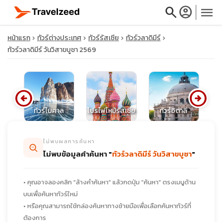
search
account_circle
menu
หน้าแรก
ทัวร์ต่างประเทศ
ทัวร์รัสเซีย
ทัวร์วลาดิมีร์
ทัวร์วลาดิมีร์ วันวิสาขบูชา 2569
close
arrow_circle_left
arrow_circle_right
น
ทัวร์ไบคาล
โปรไฟไหม้รัสเซีย
ทัวร์อิตาลี
ทั
travel_explore
ไม่พบผลการค้นหา
calendar_month
ไม่พบข้อมูลคำค้นหา "
ทัวร์วลาดิมีร์ วันวิสาขบูชา
"
search
• คุณอาจลองคลิก "ล้างคำค้นหา" แล้วกดปุ่ม "ค้นหา" ตรงเมนูด้าน
บนเพื่อค้นหาทัวร์ใหม่
• หรือคุณสามารถใช้กล่องค้นหาทางซ้ายมือเพื่อเลือกค้นหาทัวร์ที่
ต้องการ