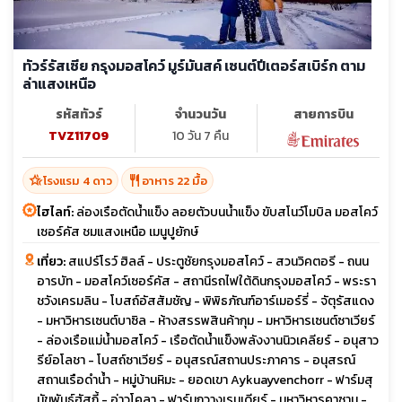
ทัวร์รัสเซีย กรุงมอสโคว์ มูร์มันสค์ เซนต์ปีเตอร์สเบิร์ก ตาม
ล่าแสงเหนือ
รหัสทัวร์
จำนวนวัน
สายการบิน
TVZ11709
10 วัน 7 คืน
hotel_class
restaurant
โรงแรม 4 ดาว
อาหาร 22 มื้อ
ไฮไลท์:
ล่องเรือตัดน้ำแข็ง ลอยตัวบนน้ำแข็ง ขับสโนว์โมบิล มอสโคว์
เซอร์คัส ชมแสงเหนือ เมนูปูยักษ์
เที่ยว:
สแปร์โรว์ ฮิลล์ - ประตูชัยกรุงมอสโคว์ - สวนวิคตอรี - ถนน
อารบัท - มอสโคว์เซอร์คัส - สถานีรถไฟใต้ดินกรุงมอสโคว์ - พระรา
ชวังเครมลิน - โบสถ์อัสสัมชัญ - พิพิธภัณฑ์อาร์เมอร์รี่ - จัตุรัสแดง
- มหาวิหารเซนต์บาซิล - ห้างสรรพสินค้ากุม - มหาวิหารเซนต์ซาเวียร์
- ล่องเรือแม่น้ำมอสโคว์ - เรือตัดน้ำแข็งพลังงานนิวเคลียร์ - อนุสาว
รีย์อโลชา - โบสถ์ซาเวียร์ - อนุสรณ์สถานประภาคาร - อนุสรณ์
สถานเรือดำน้ำ - หมู่บ้านหิมะ - ยอดเขา Aykuayvenchorr - ฟาร์มสุ
นัขพันธุ์ฮัสกี้ - อ่าวโคลา - ฟาร์มกวางเรนเดียร์ - มหาวิหารคาซาน -