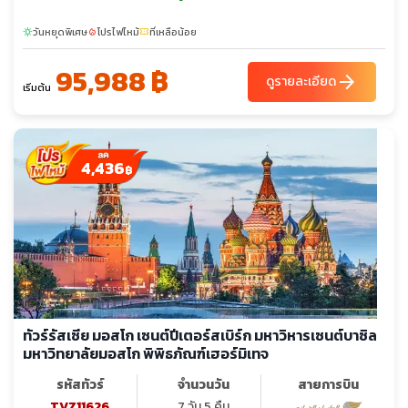
วันหยุดพิเศษ
โปรไฟไหม้
ที่เหลือน้อย
sunny
local_fire_department
confirmation_number
95,988 ฿
arrow_forward
ดูรายละเอียด
เริ่มต้น
4,436
฿
ทัวร์รัสเซีย มอสโก เซนต์ปีเตอร์สเบิร์ก มหาวิหารเซนต์บาซิล
มหาวิทยาลัยมอสโก พิพิธภัณฑ์เฮอร์มิเทจ
รหัสทัวร์
จำนวนวัน
สายการบิน
TVZ11626
7 วัน 5 คืน