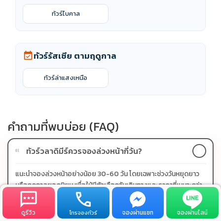
ทัวร์ไบคาล
ทัวร์รัสเซีย ตามฤดูกาล
event_available
ทัวร์ล่าแสงเหนือ
คำถามที่พบบ่อย (FAQ)
ทัวร์วลาดิมีร์ควรจองล่วงหน้ากี่วัน?
01
แนะนำจองล่วงหน้าอย่างน้อย 30-60 วัน โดยเฉพาะช่วงวันหยุดยาว
หรือฤดูกาลยอดนิยม เพื่อให้มีตัวเลือกวันเดินทางและราคาที่เหมาะกว่า
ดูรีวิว
จองผ่านแชท
จองผ่านไลน์
ทัวร์วลาดิมีร์มีโปรผ่อน 0% หรือไม่?
โทรจองทัวร์
02