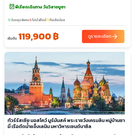
event_available
พีเรียดเดินทาง วันวิสาขบูชา
วันหยุดพิเศษ
โปรไฟไหม้
ที่เหลือน้อย
sunny
local_fire_department
confirmation_number
119,900 ฿
arrow_forward
ดูรายละเอียด
เริ่มต้น
ทัวร์รัสเซีย มอสโคว์ มูร์มันสค์ พระราชวังเครมลิน หมู่บ้านซา
มี่ เรือตัดน้ำแข็งเลนิน มหาวิหารเซนต์บาซิล