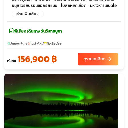
อนุสาวรีย์บรอนซ์ฮอร์สแมน - โบสถ์หยดเลือด - มหาวิหารเซนต์ไอ
แซค - พระราชวังปีเตอร์ฮอฟ - พิพิธภัณฑ์เฮอร์มิเทจ - พระราชวัง
อ่านเพิ่มเติม
ฤดูหนาว - จัตุรัสพระราชวัง - เสาอเล็กซานเดอร์ - พระราชวังแคท
เธอรีน - ป้อมปีเตอร์แอนด์ปอล - ห้างสรรพสินค้า Galereya Mall
event_available
พีเรียดเดินทาง วันวิสาขบูชา
วันหยุดพิเศษ
โปรไฟไหม้
ที่เหลือน้อย
sunny
local_fire_department
confirmation_number
156,900 ฿
arrow_forward
ดูรายละเอียด
เริ่มต้น