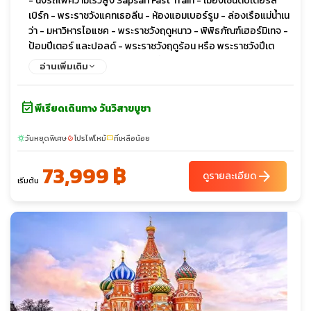
- นั่งรถไฟความเร็วสูง Sapsan Fast Train - เมืองเซนต์ปีเตอร์ส
เบิร์ก - พระราชวังแคทเธอลีน - ห้องแอมเบอร์รูม - ล่องเรือแม่น้ำเน
ว่า - มหาวิหารไอแซค - พระราชวังฤดูหนาว - พิพิธภัณฑ์เฮอร์มิเทจ -
ป้อมปีเตอร์ และปอลด์ - พระราชวังฤดูร้อน หรือ พระราชวังปีเต
อร์ฮอฟ - โบสถ์หยดเลือด - ช้อปปิ้ง Leto Mall
อ่านเพิ่มเติม
event_available
พีเรียดเดินทาง วันวิสาขบูชา
วันหยุดพิเศษ
โปรไฟไหม้
ที่เหลือน้อย
sunny
local_fire_department
confirmation_number
73,999 ฿
arrow_forward
ดูรายละเอียด
เริ่มต้น