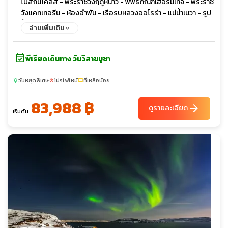
โบสถ์นิโคลัส - พระราชวังฤดูหนาว - พิพิธภัณฑ์เฮอร์มิเทจ - พระราช
วังแคทเทอรีน - ห้องอำพัน - เรือรบหลวงออโรร่า - แม่น้ำเนวา - รูป
ปั้นสฟิงซ์ - พระราชวังฤดูร้อนปีเตอร์ฮอฟ - ป้อมปีเตอร์แอนด์ปอล
อ่านเพิ่มเติม
- มหาวิหารคาซาน - ถนนเนฟสกี
event_available
พีเรียดเดินทาง วันวิสาขบูชา
วันหยุดพิเศษ
โปรไฟไหม้
ที่เหลือน้อย
sunny
local_fire_department
confirmation_number
83,988 ฿
arrow_forward
ดูรายละเอียด
เริ่มต้น