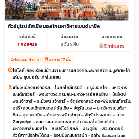
ทัวร์ยุโรป รัสเซีย มอสโก มหาวิหารเซนต์บาซิล
รหัสทัวร์
จำนวนวัน
สายการบิน
TVZ9426
8 วัน 5 คืน
hotel_class
restaurant
โรงแรม 4 ดาว
อาหาร 17 มื้อ
ไฮไลท์:
ล่องเรือแม่น้ำเนวา ชมการแสดงคณะละครสัตว เมนูพิเศษ ไก่
เคียฟ ซุปบอร์ช เค้กโปเลียน
เที่ยว:
เมืองซาร์กอร์ส – โบสถ์โฮลีทรินิตี้ – กรุงมอสโก – มหาวิหาร
เซนต์ซาเวียร์ - พระราชวังเครมลิน+มหาวิหารอัสสัมชัญ – ปืนใหญ่
พระเจ้าซาร์ – ระฆังพระเจ้าซาร์ – จัตุรัสอาสนวิหาร+พิพิธภัณฑ์อาร์เม
อร์รี่+สวนอเล็กซานเดอร์ รัสเซีย – จัตุรัสแดง – มหาวิหารเซนต์บา
ซิล – สุสานเลนิน – ห้างสรรพสินค้ากุม – จัตุรัสโรงละคร – สวน
Zaryadye – ชมการแสดงคณะละครสัตว์มอสโคว์เซอร์คัส -
มหาวิทยาลัยมอสโก – สแปร์โรว์ ฮิลล์ – ประตูชัย – สวนวิคตอรี่ –
ทัวร์สถานีรถไฟใต้ดิน – ช้อปปิ้งถนนอารบัท - รถไฟ Sapsan train