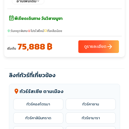
อ่านเพิ่มเติม
โวเอาท์เล็ต
event_available
พีเรียดเดินทาง วันวิสาขบูชา
วันหยุดพิเศษ
โปรไฟไหม้
ที่เหลือน้อย
sunny
local_fire_department
confirmation_number
75,888 ฿
arrow_forward
ดูรายละเอียด
เริ่มต้น
ลิงก์ทัวร์ที่เกี่ยวข้อง
ทัวร์รัสเซีย ตามเมือง
location_on
ทัวร์คอสโตรมา
ทัวร์คาซาน
ทัวร์คาลินินกราด
ทัวร์ซามารา