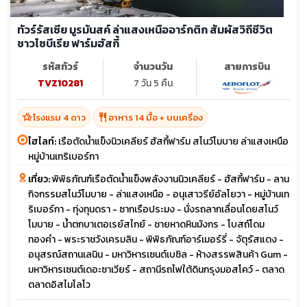
ทัวร์รัสเซีย มูรมันสค์ ล่าแสงเหนืออาร์กติก สัมผัสวิถีชีวิต
ชาวไซบีเรีย ฟาร์มฮัสกี้
รหัสทัวร์
จำนวนวัน
สายการบิน
TVZ10281
7 วัน 5 คืน
hotel_class
restaurant
โรงแรม 4 ดาว
อาหาร 14 มื้อ + บนเครื่อง
ไฮไลท์:
เรือตัดน้ำแข็งนิวเคลียร์ ฮัสกี้ฟาร์ม สโนว์โมบาย ล่าแสงเหนือ
หมู่บ้านเทริเบอร์กา
เที่ยว:
พิพิธภัณฑ์เรือตัดน้ำแข็งพลังงานนิวเคลียร์ - ฮัสกี้ฟาร์ม - ลาน
กิจกรรมสโนว์โมบาย - ล่าแสงเหนือ - อนุเสาวรีย์อัลโยวา - หมู่บ้านเท
ริเบอร์กา - ทุ่งทุนดรา - ซากเรือประมง - นั่งรถลากเลื่อนโดยสโนว์
โมบาย - น้ำตกบาเตอเรย์สไกย์ - ชายหาดหินมังกร - โบสถ์โดม
ทองคำ - พระราชวังเครมลิน - พิพิธภัณฑ์อาร์เมอร์รี่ - จัตุรัสแดง -
อนุสรณ์สถานเลนิน - มหาวิหารเซนต์เบซิล - ห้างสรรพสินค้า Gum -
มหาวิหารเซนต์เดอะซาเวียร์ - สถานีรถไฟใต้ดินกรุงมอสโคว์ - ตลาด
ตลาดอิสไมโลโว