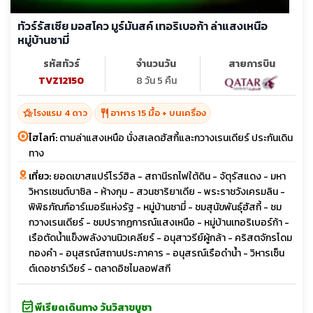
ทัวร์รัสเซีย มอสโคว มูร์มันสค์ เทอริเบอก้า ล่าแสงเหนือ
หมู่บ้านซามี่
รหัสทัวร์
จำนวนวัน
สายการบิน
TVZ12150
8 วัน 5 คืน
hotel_class
restaurant
โรงแรม 4 ดาว
อาหาร 15 มื้อ + บนเครื่อง
ไฮไลท์:
ตามล่าแสงเหนือ นั่งสเลดฮัสกี้และกวางเรนเดียร์ ประกันเดิน
ทาง
เที่ยว:
ยอดเขาสแปร์โรว์ฮิล - สถานีรถไฟใต้ดิน - จัตุรัสแดง - มหา
วิหารเซนต์บาซิล - ห้างกุม - สวนซาริยาเดีย - พระราชวังเครมลิน -
พิพิธภัณฑ์อาร์เมอรีแห่งรัฐ - หมู่บ้านซามี่ - ชมสุนัขพันธุ์ฮัสกี้ - ชม
กวางเรนเดียร์ - ชมปรากฏการณ์แสงเหนือ - หมู่บ้านเทอริเบอร์ก้า -
เรือตัดน้ำแข็งพลังงานนิวเคลียร์ - อนุสาวรีย์ผู้กล้า - คริสตจักรโดม
ทองคำ - อนุสรณ์สถานประภาคาร - อนุสรณ์เรือดำน้ำ - วิหารเซ็น
ต์เดอซาร์เวียร์ - ตลาดอิซไมลอฟสกี
event_available
พีเรียดเดินทาง วันวิสาขบูชา