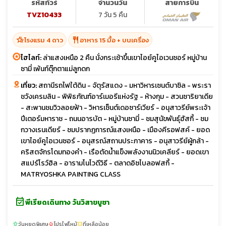
รหัสทัวร์
จำนวนวัน
สายการบิน
TVZ10433
7 วัน 5 คืน
hotel_class
restaurant
โรงแรม 4 ดาว
อาหาร 15 มื้อ + บนเครื่อง
ไฮไลท์:
ล่าแสงเหนือ 2 คืน นั่งกระเช้าขึ้นเขาไอย์คูไอเวนซอร์ หมู่บ้าน
ซามี่ เพ้นท์ตุ๊กตาแม่ลูกดก
เที่ยว:
สถานีรถไฟใต้ดิน - จัตุรัสแดง - มหาวิหารเซนต์บาซิล - พระรา
ชวังเครมลิน - พิพิธภัณฑ์อาร์เมอรีแห่งรัฐ - ห้างกุม - สวนซาริยาเดีย
- สะพานชมวิวลอยฟ้า - วิหารเซ็นต์เดอซาร์เวียร์ - อนุสาวรีย์พระเจ้า
ปีเตอร์มหาราช - ถนนอารบัต - หมู่บ้านซามี่ - ชมสุนัขพันธุ์ฮัสกี้ - ชม
กวางเรนเดียร์ - ชมปรากฏการณ์แสงเหนือ - เมืองคีรอฟสค์ - ยอด
เขาไอย์คูไอเวนซอร์ - อนุสรณ์สถานประภาคาร - อนุสาวรีย์ผู้กล้า -
คริสตจักรโดมทองคำ - เรือตัดน้ำแข็งพลังงานนิวเคลียร์ - ยอดเขา
สแปร์โรว์ฮิล - อารามโนโวดีวิธี - ตลาดอิซไบลอฟสกี้ -
MATRYOSHKA PAINTING CLASS
event_available
พีเรียดเดินทาง วันวิสาขบูชา
วันหยุดพิเศษ
โปรไฟไหม้
ที่เหลือน้อย
sunny
local_fire_department
confirmation_number