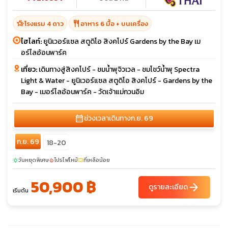
hotel_class
restaurant
โรงแรม 4 ดาว
อาหาร 6 มื้อ + บนเครื่อง
ไฮไลท์:
ยูนิเวอร์แซล สตูดิโอ สิงคโปร์ Gardens by the Bay เม
อร์ไลอ้อนพาร์ค
เที่ยว:
เดินทางสู่สิงคโปร์ - ชมน้ำพุจิวเวล - ชมโชว์น้ำพุ Spectra
Light & Water - ยูนิเวอร์แซล สตูดิโอ สิงคโปร์ - Gardens by the
Bay - เมอร์ไลอ้อนพาร์ค - วัดเจ้าแม่กวนอิม
calendar_month
ช่วงเวลาเดินทาง
ก.ย. 69
ก.ย. 69
18-20
วันหยุดพิเศษ
โปรไฟไหม้
ที่เหลือน้อย
sunny
local_fire_department
confirmation_number
50,900 ฿
arrow_forward
ดูรายละเอียด
เริ่มต้น