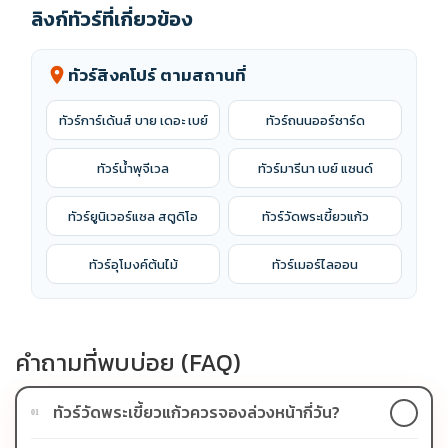
ลิงก์ทัวร์ที่เกี่ยวข้อง
ทัวร์สิงคโปร์ ตามสถานที่
location_on
ทัวร์การ์เด้นส์ บาย เดอะ เบย์
ทัวร์ถนนออร์ชาร์ด
ทัวร์น้ำพุจีเวล
ทัวร์มารีนา เบย์ แซนด์
ทัวร์ยูนิเวอร์แซล สตูดิโอ
ทัวร์วัดพระเขี้ยวแก้ว
ทัวร์อุโมงค์ต้นไม้
ทัวร์เมอร์ไลออน
คำถามที่พบบ่อย (FAQ)
ทัวร์วัดพระเขี้ยวแก้วควรจองล่วงหน้ากี่วัน?
01