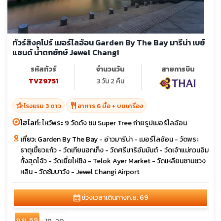
ทัวร์สิงคโปร์ เมอร์ไลอ้อน Garden By The Bay มารีน่า เบย์
แซนด์ น้ำตกยักษ์ Jewel Changi
รหัสทัวร์
จำนวนวัน
สายการบิน
TVZ9751
3 วัน 2 คืน
hotel_class
restaurant
โรงแรม 3 ดาว
อาหาร 6 มื้อ + บนเครื่อง
ไฮไลท์:
ไหว้พระ 9 วัดดัง ชม Super Tree ถ่ายรูปเมอร์ไลอ้อน
เที่ยว:
Garden By The Bay - อ่าวมารีน่า - เมอร์ไลอ้อน - วัดพระ
ธาตุเขี้ยวแก้ว - วัดเทียนฮกเก็ง - วัดศรีมาริอัมมันต์ - วัดเจ้าแม่กวนอิม
ทั้งฮุดโจ้ว - วัดเยี่ยไห่ชิง - Telok Ayer Market - วัดเหลียนซานซวง
หลิน - วัดซัมบาวัง - Jewel Changi Airport
calendar_month
ช่วงเวลาเดินทาง
ก.ย. 69
ก.ย. 69