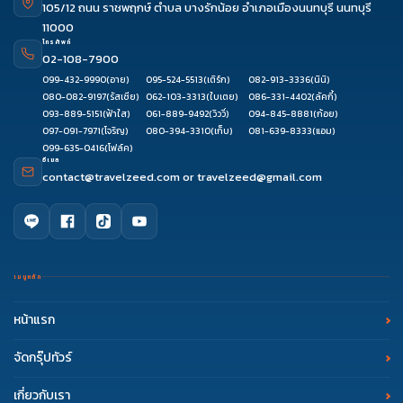
105/12 ถนน ราชพฤกษ์ ตำบล บางรักน้อย อำเภอเมืองนนทบุรี นนทบุรี
11000
โทรศัพท์
02-108-7900
099-432-9990
(อาย)
095-524-5513
(เติร์ก)
082-913-3336
(นินิ)
080-082-9197
(รัสเซีย)
062-103-3313
(ใบเตย)
086-331-4402
(ลัคกี้)
093-889-5151
(ฟ้าใส)
061-889-9492
(วิววี่)
094-845-8881
(ก้อย)
097-091-7971
(โจริญ)
080-394-3310
(เก็บ)
081-639-8333
(แอม)
099-635-0416
(โฟล์ค)
อีเมล
contact@travelzeed.com
or
travelzeed@gmail.com
เมนูหลัก
หน้าแรก
จัดกรุ๊ปทัวร์
เกี่ยวกับเรา