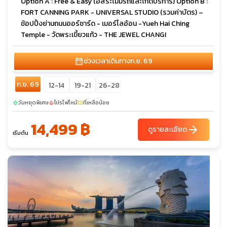
Option A : Free & Easy (อิสระไม่มีรถและไกด์บริการ) Option B :
FORT CANNING PARK - UNIVERSAL STUDIO (รวมค่าบัตร) –
ช้อปปิ้งย่านถนนออร์ชาร์ด - เมอร์ไลอ้อน -Yueh Hai Ching
Temple - วัดพระเขี้ยวแก้ว - THE JEWEL CHANGI
calendar_month
ช่วงเวลาเดินทาง
ก.ย. 69
ก.ย. 69
12-14
19-21
26-28
วันหยุดพิเศษ
โปรไฟไหม้
ที่เหลือน้อย
sunny
local_fire_department
confirmation_number
14,499 ฿
arrow_forward
ดูรายละเอียด
เริ่มต้น