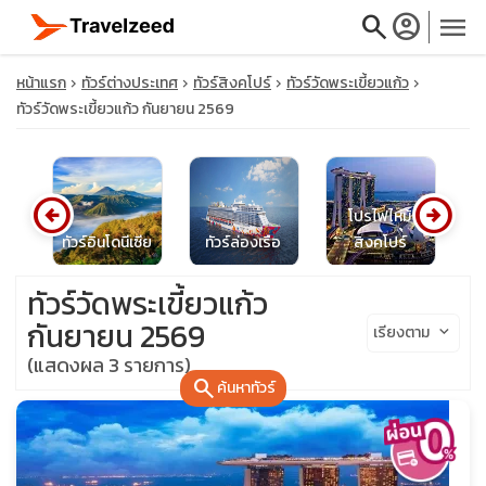
search
account_circle
menu
หน้าแรก
ทัวร์ต่างประเทศ
ทัวร์สิงคโปร์
ทัวร์วัดพระเขี้ยวแก้ว
ทัวร์วัดพระเขี้ยวแก้ว กันยายน 2569
close
arrow_circle_left
arrow_circle_right
โปรไฟไหม้
น
ทัวร์อินโดนีเซีย
ทัวร์ล่องเรือ
สิงคโปร์
ท
travel_explore
ทัวร์วัดพระเขี้ยวแก้ว
calendar_month
กันยายน 2569
เรียงตาม
keyboard_arrow_down
(แสดงผล 3 รายการ)
search
search
ค้นหาทัวร์