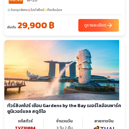
18-20
วันหยุดพิเศษ
โปรไฟไหม้
ที่เหลือน้อย
sunny
local_fire_department
confirmation_number
29,900 ฿
arrow_forward
ดูรายละเอียด
เริ่มต้น
ทัวร์สิงคโปร์ เยือน Gardens by the Bay เมอร์ไลอ้อนพาร์ค
ยูนิเวอร์แซล สตูดิโอ
รหัสทัวร์
จำนวนวัน
สายการบิน
TVZ10884
3 วัน 2 คืน