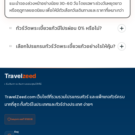
แนะนำจองล่วงหน้าอย่างน้อย 30-60 วัน โดยเฉพาะช่วงวันหยุดยาว
หรือฤดูกาลยอดนิยม เพื่อให้มีตัวเลือกวันเดินทางและราคาที่เหมาะกว่า
ทัวร์วัดพระเขี้ยวแก้วมีโปรผ่อน 0% หรือไม่?
02
บางโปรแกรมมีโปรผ่อน 0% หรือโปรโมชั่นบัตรเครดิตตามเงื่อนไขที่
เลือกโปรแกรมทัวร์วัดพระเขี้ยวแก้วอย่างไรให้คุ้ม?
03
บริษัทกำหนด สามารถดูสัญลักษณ์โปรโมชั่นในรายการทัวร์แต่ละ
รายการได้
ควรดูจำนวนวัน ไฮไลต์ที่รวมจริง โรงแรม สายการบิน มื้ออาหาร และ
ช่วงราคา ไม่ควรเทียบจากราคาต่ำสุดเพียงอย่างเดียว
Travel
zeed
เริ่มต้นการเดินทางของคุณได้ที่นี่
TravelZeed.com เว็บไซต์ที่รวมรวมโปรแกรมทัวร์ และแพ็กเกจทัวร์ครบ
มากที่สุด ทั้งทัวร์ในประเทศและทัวร์ต่างประเทศ ง่ายๆ
ใบอนุญาต เลขที่ 11/08038
ที่อยู่