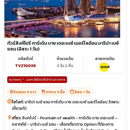
ทัวร์สิงค์โปร์ การ์เด้น บาย เดอะเบย์ เมอร์ไลอ้อน มาริน่า เบย์
แซน (อิสระ 1 วัน)
รหัสทัวร์
จำนวนวัน
สายการบิน
TVZ10039
3 วัน 2 คืน
หมายเหตุ * : เฉพาะพีเรียดที่เข้าร่วมรายการ
hotel_class
restaurant
calendar_today
โรงแรม 3 ดาว
อาหาร 3 มื้อ
อิสระ 1 วัน
ไฮไลท์:
มาริน่า เบย์ แซน การ์เด้น บาย เดอะเบย์ เมอร์ไลอ้อน วัดพระ
เขี้ยวแก้ว
เที่ยว:
สิงคโปร์ - Fountain of wealth - การ์เด้น บาย เดอะเบย์ –
คลากคีย์ - มาริน่า เบย์ แซน - เลือกเที่ยวตาม Option ที่ต้องการ