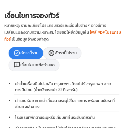
เงื่อนไขการจองทัวร์
หมายเหตุ: รายละเอียดโปรแกรมทัวร์และเงื่อนไขต่าง ๆ อาจมีการ
เปลี่ยนแปลงตามความเหมาะสม โดยขอให้ยึดข้อมูลใน
ไฟล์ PDF โปรแกรม
ทัวร์
เป็นข้อมูลอ้างอิงล่าสุด
check_circle
cancel
อัตรานี้รวม
อัตรานี้ไม่รวม
chat_info
เงื่อนไขและข้อกำหนด
ค่าตั๋วเครื่องบินไป-กลับ กรุงเทพฯ-สิงคโปร์-กรุงเทพฯ สาย
การบินไทย (น้ำหนักกระเป๋า 23 กิโลกรัม)
ค่ารถปรับอากาศนำเที่ยวตามระบุไว้ในรายการ พร้อมคนขับรถที่
ชำนาญเส้นทาง
โรงแรมที่พักตามระบุหรือเทียบเท่าในระดับเดียวกัน