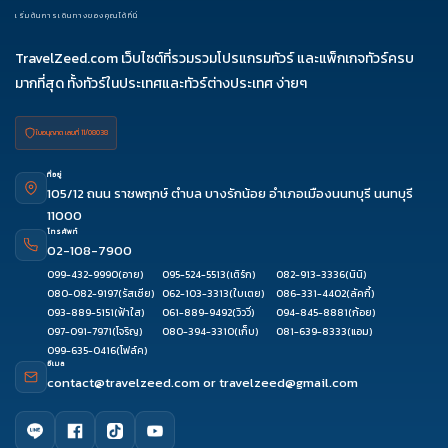
เริ่มต้นการเดินทางของคุณได้ที่นี่
TravelZeed.com เว็บไซต์ที่รวมรวมโปรแกรมทัวร์ และแพ็กเกจทัวร์ครบ
มากที่สุด ทั้งทัวร์ในประเทศและทัวร์ต่างประเทศ ง่ายๆ
ใบอนุญาต เลขที่ 11/08038
ที่อยู่
105/12 ถนน ราชพฤกษ์ ตำบล บางรักน้อย อำเภอเมืองนนทบุรี นนทบุรี
11000
โทรศัพท์
02-108-7900
099-432-9990
(อาย)
095-524-5513
(เติร์ก)
082-913-3336
(นินิ)
080-082-9197
(รัสเซีย)
062-103-3313
(ใบเตย)
086-331-4402
(ลัคกี้)
093-889-5151
(ฟ้าใส)
061-889-9492
(วิววี่)
094-845-8881
(ก้อย)
097-091-7971
(โจริญ)
080-394-3310
(เก็บ)
081-639-8333
(แอม)
099-635-0416
(โฟล์ค)
อีเมล
contact@travelzeed.com
or
travelzeed@gmail.com