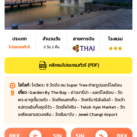
ประเภท
จำนวนวัน
สายการบิน
โรงแรม
โปรแกรมทัวร์
3 วัน 2 คืน
คลิกชมโปรแกรมทัวร์ (PDF)
ไฮไลท์ :
ไหว้พระ 9 วัดดัง ชม Super Tree ถ่ายรูปเมอร์ไลอ้อน
เที่ยว :
Garden By The Bay - อ่าวมารีน่า - เมอร์ไลอ้อน - วัด
พระธาตุเขี้ยวแก้ว - วัดเทียนฮกเก็ง - วัดศรีมาริอัมมันต์ - วัดเจ้า
แม่กวนอิมทั้งฮุดโจ้ว - วัดเยี่ยไห่ชิง - Telok Ayer Market - วัด
เหลียนซานซวงหลิน - วัดซัมบาวัง - Jewel Changi Airport
BKK
SIN
SIN
BKK
flight_takeoff
flight_land