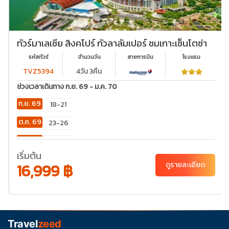
ทัวร์มาเลเซีย สิงคโปร์ กัวลาลัมเปอร์ ชมเกาะเซ็นโตซ่า
รหัสทัวร์
จำนวนวัน
สายการบิน
โรงเเรม
TVZ5394
4วัน 3คืน
ช่วงเวลาเดินทาง ก.ย. 69 - ม.ค. 70
ก.ย. 69
18-21
ต.ค. 69
23-26
พ.ย. 69
20-23
เริ่มต้น
ธ.ค. 69
10-13
30-
31-03
16,999 ฿
ดูรายละเอียด
02
Travel
zeed