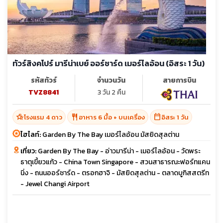
ทัวร์สิงคโปร์ มารีน่าเบย์ ออร์ชาร์ด เมอร์ไลอ้อน (อิสระ 1 วัน)
รหัสทัวร์
จำนวนวัน
สายการบิน
TVZ8841
3 วัน 2 คืน
hotel_class
restaurant
calendar_today
โรงแรม 4 ดาว
อาหาร 6 มื้อ + บนเครื่อง
อิสระ 1 วัน
ไฮไลท์:
Garden By The Bay เมอร์ไลอ้อน มัสยิดสุลต่าน
เที่ยว:
Garden By The Bay - อ่าวมารีน่า - เมอร์ไลอ้อน - วัดพระ
ธาตุเขี้ยวแก้ว - China Town Singapore - สวนสาธารณะฟอร์ทแคน
นิ่ง - ถนนออร์ชาร์ด - ตรอกฮาจิ - มัสยิดสุลต่าน - ตลาดบูกิสสตรีท
- Jewel Changi Airport