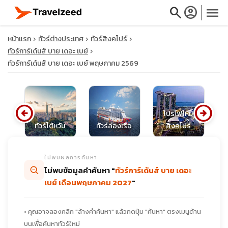
search
account_circle
menu
หน้าแรก
ทัวร์ต่างประเทศ
ทัวร์สิงคโปร์
ทัวร์การ์เด้นส์ บาย เดอะ เบย์
ทัวร์การ์เด้นส์ บาย เดอะ เบย์ พฤษภาคม 2569
close
arrow_circle_left
arrow_circle_right
โปรไฟไหม้
travel_explore
ซีย
ทัวร์ไต้หวัน
ทัวร์ล่องเรือ
สิงคโปร์
ท
calendar_month
ไม่พบผลการค้นหา
ไม่พบข้อมูลคำค้นหา "
ทัวร์การ์เด้นส์ บาย เดอะ
search
เบย์ เดือนพฤษภาคม 2027
"
• คุณอาจลองคลิก "ล้างคำค้นหา" แล้วกดปุ่ม "ค้นหา" ตรงเมนูด้าน
บนเพื่อค้นหาทัวร์ใหม่