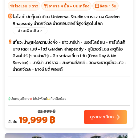
hotel_class
restaurant
calendar_today
โรงแรม 3 ดาว
อาหาร 4 มื้อ + บนเครื่อง
อิสระ 1 วัน
ไฮไลท์:
บักกุ๊ดเต๋ เที่ยว Universal Studios การแสดง Garden
Rhapsody น้ำตกจีเวล น้ำตกอินดอร์ที่สูงที่สุดในโลก
อ่านเพิ่มเติม
เที่ยว:
น้ำพุแห่งความมั่งคั่ง - อ่าวมารีน่า - เมอร์ไลอ้อน - การ์เด้นส์
บาย เดอะ เบย์ - โชว์ Garden Rhapsody - ยูนิเวอร์แซล สตูดิโอ
สิงคโปร์ (รวมค่าเข้า) - อิสระท่องเที่ยว 1 วัน (Free Day & No
Service) - มารีน่า บาร์ราจ - สะพานฮีลิกซ์ - วัดพระธาตุเขี้ยวแก้ว -
น้ำตกจีเวล - ชางงี ซิตี้ พอยต์
วันหยุดพิเศษ
โปรไฟไหม้
ที่เหลือน้อย
sunny
local_fire_department
confirmation_number
22,999 ฿
19,999 ฿
arrow_forward
ดูรายละเอียด
เริ่มต้น