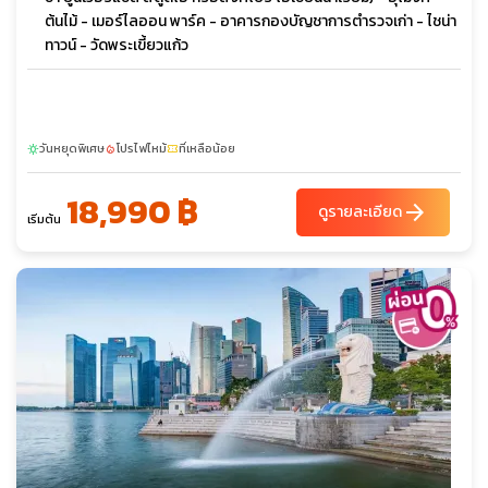
ต้นไม้ - เมอร์ไลออน พาร์ค - อาคารกองบัญชาการตำรวจเก่า - ไชน่า
ทาวน์ - วัดพระเขี้ยวแก้ว
วันหยุดพิเศษ
โปรไฟไหม้
ที่เหลือน้อย
sunny
local_fire_department
confirmation_number
18,990 ฿
arrow_forward
ดูรายละเอียด
เริ่มต้น