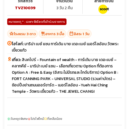
รหัสทัวร์
จำนวนวัน
สายการบิน
TVZ10039
3 วัน 2 คืน
หมายเหตุ * : เฉพาะพีเรียดที่เข้าร่วมรายการ
hotel_class
restaurant
calendar_today
โรงแรม 3 ดาว
อาหาร 3 มื้อ
อิสระ 1 วัน
ไฮไลท์:
มาริน่า เบย์ แซน การ์เด้น บาย เดอะเบย์ เมอร์ไลอ้อน วัดพระ
เขี้ยวแก้ว
เที่ยว:
สิงคโปร์ - Fountain of wealth - การ์เด้น บาย เดอะเบย์ –
คลากคีย์ - มาริน่า เบย์ แซน - เลือกเที่ยวตาม Option ที่ต้องการ
Option A : Free & Easy (อิสระไม่มีรถและไกด์บริการ) Option B :
FORT CANNING PARK - UNIVERSAL STUDIO (รวมค่าบัตร) –
ช้อปปิ้งย่านถนนออร์ชาร์ด - เมอร์ไลอ้อน -Yueh Hai Ching
Temple - วัดพระเขี้ยวแก้ว - THE JEWEL CHANGI
วันหยุดพิเศษ
โปรไฟไหม้
ที่เหลือน้อย
sunny
local_fire_department
confirmation_number