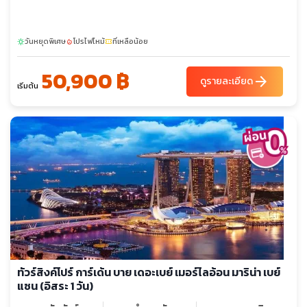
วันหยุดพิเศษ
โปรไฟไหม้
ที่เหลือน้อย
sunny
local_fire_department
confirmation_number
50,900 ฿
arrow_forward
ดูรายละเอียด
เริ่มต้น
ทัวร์สิงค์โปร์ การ์เด้น บาย เดอะเบย์ เมอร์ไลอ้อน มาริน่า เบย์
แซน (อิสระ 1 วัน)