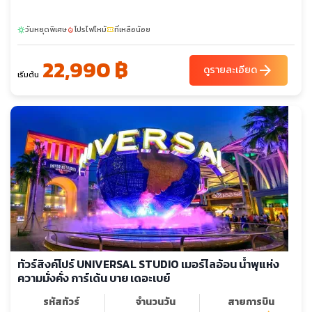
วันหยุดพิเศษ
โปรไฟไหม้
ที่เหลือน้อย
sunny
local_fire_department
confirmation_number
22,990 ฿
arrow_forward
ดูรายละเอียด
เริ่มต้น
ทัวร์สิงค์โปร์ UNIVERSAL STUDIO เมอร์ไลอ้อน น้ำพุแห่ง
ความมั่งคั่ง การ์เด้น บาย เดอะเบย์
รหัสทัวร์
จำนวนวัน
สายการบิน