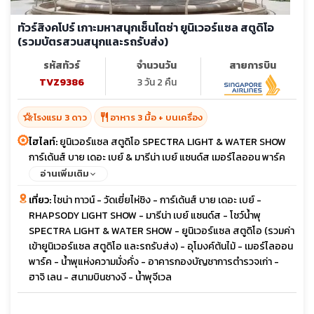
ทัวร์สิงคโปร์ เกาะมหาสนุกเซ็นโตซ่า ยูนิเวอร์แซล สตูดิโอ
(รวมบัตรสวนสนุกและรถรับส่ง)
รหัสทัวร์
จำนวนวัน
สายการบิน
TVZ9386
3 วัน 2 คืน
hotel_class
restaurant
โรงแรม 3 ดาว
อาหาร 3 มื้อ + บนเครื่อง
ไฮไลท์:
ยูนิเวอร์แซล สตูดิโอ SPECTRA LIGHT & WATER SHOW
การ์เด้นส์ บาย เดอะ เบย์ & มารีน่า เบย์ แซนด์ส เมอร์ไลออน พาร์ค
น้ำพุจีเวล น้ำพุแห่งความมั่งคั่ง
อ่านเพิ่มเติม
เที่ยว:
ไชน่า ทาวน์ - วัดเยี่ยไห่ชิง - การ์เด้นส์ บาย เดอะ เบย์ -
RHAPSODY LIGHT SHOW - มารีน่า เบย์ แซนด์ส - โชว์น้ำพุ
SPECTRA LIGHT & WATER SHOW - ยูนิเวอร์แซล สตูดิโอ (รวมค่า
เข้ายูนิเวอร์แซล สตูดิโอ และรถรับส่ง) - อุโมงค์ต้นไม้ - เมอร์ไลออน
พาร์ค - น้ำพุแห่งความมั่งคั่ง - อาคารกองบัญชาการตำรวจเก่า -
ฮาจิ เลน - สนามบินชางงี - น้ำพุจีเวล