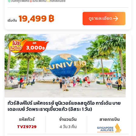
วันหยุดพิเศษ
โปรไฟไหม้
ที่เหลือน้อย
sunny
local_fire_department
confirmation_number
19,499 ฿
arrow_forward
ดูรายละเอียด
เริ่มต้น
3,000
฿
ทัวร์สิงค์โปร์ มหัศจรรย์ ยูนิเวอร์แซลสตูดิโอ การ์เด้น บาย
เดอะเบย์ วัดพระธาตุเขี้ยวแก้ว (อิสระ 1 วัน)
รหัสทัวร์
จำนวนวัน
สายการบิน
TVZ9729
4 วัน 3 คืน