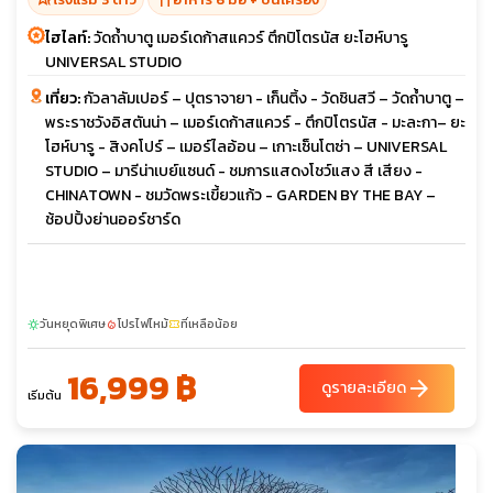
ไฮไลท์:
วัดถ้ำบาตู เมอร์เดก้าสแควร์ ตึกปิโตรนัส ยะโฮห์บารู
UNIVERSAL STUDIO
เที่ยว:
กัวลาลัมเปอร์ – ปุตราจายา - เก็นติ้ง - วัดชินสวี – วัดถ้ำบาตู –
พระราชวังอิสตันน่า – เมอร์เดก้าสแควร์ - ตึกปิโตรนัส - มะละกา– ยะ
โฮห์บารู - สิงคโปร์ – เมอร์ไลอ้อน – เกาะเซ็นโตซ่า – UNIVERSAL
STUDIO – มารีน่าเบย์แซนด์ - ชมการแสดงโชว์แสง สี เสียง -
CHINATOWN - ชมวัดพระเขี้ยวแก้ว - GARDEN BY THE BAY –
ช้อปปิ้งย่านออร์ชาร์ด
วันหยุดพิเศษ
โปรไฟไหม้
ที่เหลือน้อย
sunny
local_fire_department
confirmation_number
16,999 ฿
arrow_forward
ดูรายละเอียด
เริ่มต้น