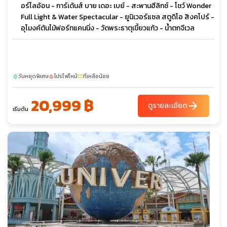
อร์ไลอ้อน - การ์เด้นส์ บาย เดอะ เบย์ - สะพานฮีลิกซ์ - โชว์ Wonder
Full Light & Water Spectacular - ยูนิเวอร์แซล สตูดิโอ สิงคโปร์ -
อุโมงค์ต้นไม้ฟอร์ทแคนนิ่ง - วัดพระธาตุเขี้ยวแก้ว - น้ำตกจีเวล
วันหยุดพิเศษ
โปรไฟไหม้
ที่เหลือน้อย
sunny
local_fire_department
confirmation_number
20,999 ฿
arrow_forward
ดูรายละเอียด
เริ่มต้น