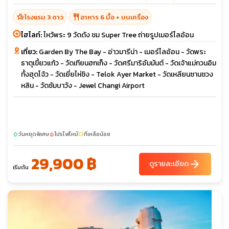
hotel_class
restaurant
โรงแรม 3 ดาว
อาหาร 6 มื้อ + บนเครื่อง
ไฮไลท์:
ไหว้พระ 9 วัดดัง ชม Super Tree ถ่ายรูปเมอร์ไลอ้อน
เที่ยว:
Garden By The Bay - อ่าวมารีน่า - เมอร์ไลอ้อน - วัดพระ
ธาตุเขี้ยวแก้ว - วัดเทียนฮกเก็ง - วัดศรีมาริอัมมันต์ - วัดเจ้าแม่กวนอิม
ทั้งฮุดโจ้ว - วัดเยี่ยไห่ชิง - Telok Ayer Market - วัดเหลียนซานซวง
หลิน - วัดซัมบาวัง - Jewel Changi Airport
วันหยุดพิเศษ
โปรไฟไหม้
ที่เหลือน้อย
sunny
local_fire_department
confirmation_number
29,900 ฿
arrow_forward
ดูรายละเอียด
เริ่มต้น