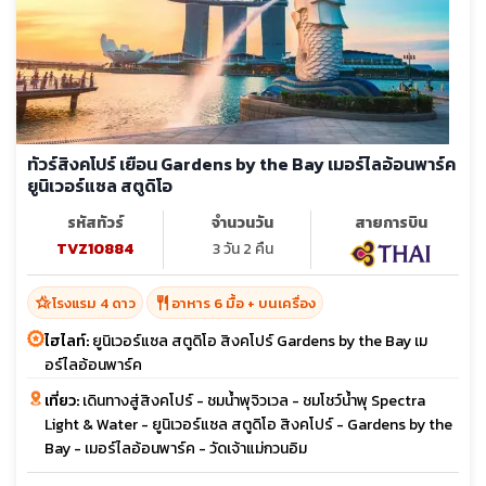
ทัวร์สิงคโปร์ เยือน Gardens by the Bay เมอร์ไลอ้อนพาร์ค
ยูนิเวอร์แซล สตูดิโอ
รหัสทัวร์
จำนวนวัน
สายการบิน
TVZ10884
3 วัน 2 คืน
hotel_class
restaurant
โรงแรม 4 ดาว
อาหาร 6 มื้อ + บนเครื่อง
ไฮไลท์:
ยูนิเวอร์แซล สตูดิโอ สิงคโปร์ Gardens by the Bay เม
อร์ไลอ้อนพาร์ค
เที่ยว:
เดินทางสู่สิงคโปร์ - ชมน้ำพุจิวเวล - ชมโชว์น้ำพุ Spectra
Light & Water - ยูนิเวอร์แซล สตูดิโอ สิงคโปร์ - Gardens by the
Bay - เมอร์ไลอ้อนพาร์ค - วัดเจ้าแม่กวนอิม