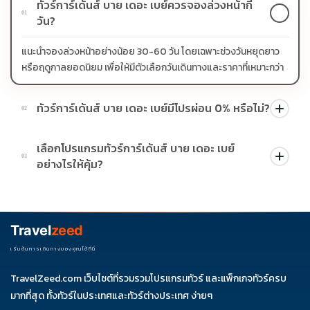
ทัวร์การ์เด้นส์ บาย เดอะ เบย์ควรจองล่วงหน้ากี่
01
วัน?
แนะนำจองล่วงหน้าอย่างน้อย 30-60 วัน โดยเฉพาะช่วงวันหยุดยาว
หรือฤดูกาลยอดนิยม เพื่อให้มีตัวเลือกวันเดินทางและราคาที่เหมาะกว่า
ทัวร์การ์เด้นส์ บาย เดอะ เบย์มีโปรผ่อน 0% หรือไม่?
02
บางโปรแกรมมีโปรผ่อน 0% หรือโปรโมชั่นบัตรเครดิตตามเงื่อนไขที่
เลือกโปรแกรมทัวร์การ์เด้นส์ บาย เดอะ เบย์
บริษัทกำหนด สามารถดูสัญลักษณ์โปรโมชั่นในรายการทัวร์แต่ละ
03
อย่างไรให้คุ้ม?
รายการได้
ควรดูจำนวนวัน ไฮไลต์ที่รวมจริง โรงแรม สายการบิน มื้ออาหาร และ
ช่วงราคา ไม่ควรเทียบจากราคาต่ำสุดเพียงอย่างเดียว
Travel
zeed
เริ่มต้นการเดินทางของคุณได้ที่นี่
TravelZeed.com เว็บไซต์ที่รวมรวมโปรแกรมทัวร์ และแพ็กเกจทัวร์ครบ
มากที่สุด ทั้งทัวร์ในประเทศและทัวร์ต่างประเทศ ง่ายๆ