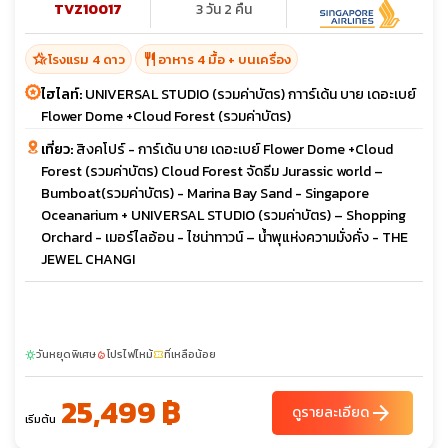
TVZ10017
3 วัน 2 คืน
hotel_class
restaurant
โรงแรม 4 ดาว
อาหาร 4 มื้อ + บนเครื่อง
ไฮไลท์:
UNIVERSAL STUDIO (รวมค่าบัตร) กาาร์เด้น บาย เดอะเบย์
Flower Dome +Cloud Forest (รวมค่าบัตร)
เที่ยว:
สิงคโปร์ - การ์เด้น บาย เดอะเบย์ Flower Dome +Cloud
Forest (รวมค่าบัตร) Cloud Forest จัดธีม Jurassic world –
Bumboat(รวมค่าบัตร) - Marina Bay Sand - Singapore
Oceanarium + UNIVERSAL STUDIO (รวมค่าบัตร) – Shopping
Orchard - เมอร์ไลอ้อน - ไชน่าทาวน์ – น้ำพุแห่งความมั่งคั่ง - THE
JEWEL CHANGI
วันหยุดพิเศษ
โปรไฟไหม้
ที่เหลือน้อย
sunny
local_fire_department
confirmation_number
25,499 ฿
arrow_forward
ดูรายละเอียด
เริ่มต้น