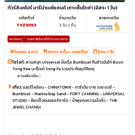
ทัวร์สิงคโปร์ มารีน่าเบย์แซนด์ เกาะเซ็นโตซ่า (อิสระ 1 วัน)
รหัสทัวร์
จำนวนวัน
สายการบิน
TVZ10153
3 วัน 2 คืน
หมายเหตุ * : เฉพาะพีเรียดที่เข้าร่วมรายการ
hotel_class
restaurant
calendar_today
โรงแรม 4 ดาว
อาหาร 4 มื้อ + บนเครื่อง
อิสระ 1 วัน
ไฮไลท์:
สวนสนุก Universal นั่งเรือ Bumboat กินข้าวมันไก่ Boon
Tong Kee บะกุ๊ดเต๋ Song Fa รวมประกันอุบัติเหตุ
อ่านเพิ่มเติม
เที่ยว:
เมอร์ไลอ้อน - CHINATOWN - การ์เด้น บาย เดอะเบย์ -
Bumboat - Marina Bay Sand - FORT CANNING - UNIVERSAL
STUDIO - ช้อปปิ้งถนนออร์ชาร์ด - น้ำพุแห่งความมั่งคั่ง - THE
JEWEL CHANGI