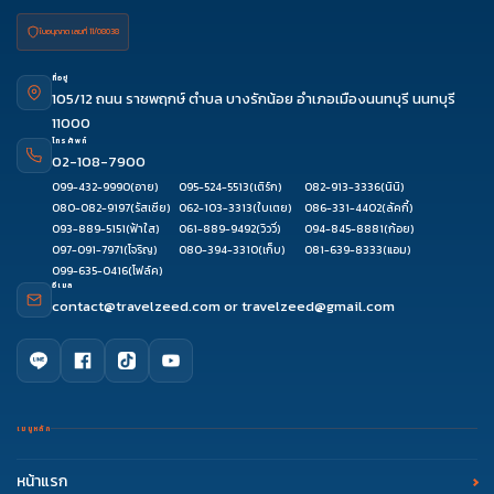
ใบอนุญาต เลขที่ 11/08038
ที่อยู่
105/12 ถนน ราชพฤกษ์ ตำบล บางรักน้อย อำเภอเมืองนนทบุรี นนทบุรี
11000
โทรศัพท์
02-108-7900
099-432-9990
(อาย)
095-524-5513
(เติร์ก)
082-913-3336
(นินิ)
080-082-9197
(รัสเซีย)
062-103-3313
(ใบเตย)
086-331-4402
(ลัคกี้)
093-889-5151
(ฟ้าใส)
061-889-9492
(วิววี่)
094-845-8881
(ก้อย)
097-091-7971
(โจริญ)
080-394-3310
(เก็บ)
081-639-8333
(แอม)
099-635-0416
(โฟล์ค)
อีเมล
contact@travelzeed.com
or
travelzeed@gmail.com
เมนูหลัก
หน้าแรก