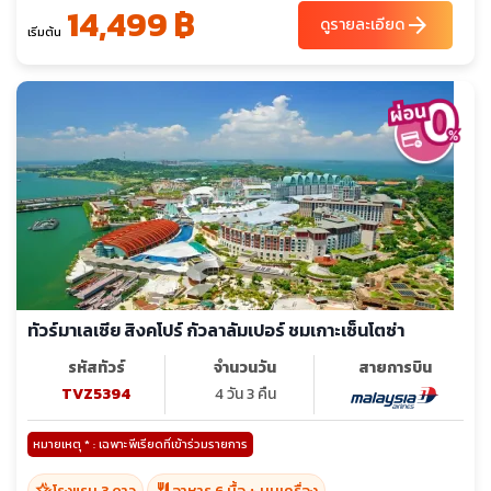
14,499 ฿
arrow_forward
ดูรายละเอียด
เริ่มต้น
ทัวร์มาเลเซีย สิงคโปร์ กัวลาลัมเปอร์ ชมเกาะเซ็นโตซ่า
รหัสทัวร์
จำนวนวัน
สายการบิน
TVZ5394
4 วัน 3 คืน
หมายเหตุ * : เฉพาะพีเรียดที่เข้าร่วมรายการ
hotel_class
restaurant
โรงแรม 3 ดาว
อาหาร 6 มื้อ + บนเครื่อง