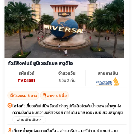
ทัวร์สิงคโปร์ ยูนิเวอร์แซล สตูดิโอ
รหัสทัวร์
จำนวนวัน
สายการบิน
TVZ4351
3 วัน 2 คืน
hotel_class
restaurant
โรงแรม 3 ดาว
อาหาร 3 มื้อ
ไฮไลท์:
เที่ยวเต็มไม่มีฟรีเดย์ ถ่ายรูปกับสิงโตพ่นน้ำ ขอพรน้ำพุแห่ง
ความมั่งคั่ง ชมความมหัศจรรย์ การ์เด้น บาย เดอะ เบย์ สวนสนุกยูนิ
เวอร์แซล สตูดิโอ
อ่านเพิ่มเติม
เที่ยว:
น้ำพุแห่งความมั่งคั่ง - อ่าวมารีน่า - มารีน่า เบย์ แซนด์ - เม