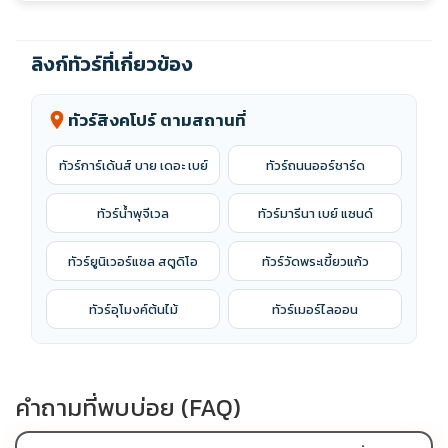
ลิงก์ทัวร์ที่เกี่ยวข้อง
ทัวร์สิงคโปร์ ตามสถานที่
location_on
ทัวร์การ์เด้นส์ บาย เดอะ เบย์
ทัวร์ถนนออร์ชาร์ด
ทัวร์น้ำพุจีเวล
ทัวร์มารีนา เบย์ แซนด์
ทัวร์ยูนิเวอร์แซล สตูดิโอ
ทัวร์วัดพระเขี้ยวแก้ว
ทัวร์อุโมงค์ต้นไม้
ทัวร์เมอร์ไลออน
คำถามที่พบบ่อย (FAQ)