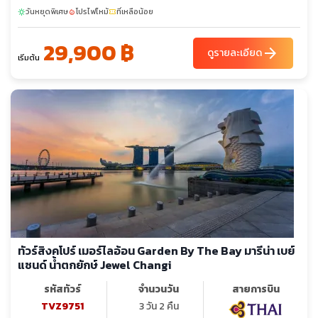
วันหยุดพิเศษ
โปรไฟไหม้
ที่เหลือน้อย
sunny
local_fire_department
confirmation_number
29,900 ฿
arrow_forward
ดูรายละเอียด
เริ่มต้น
ทัวร์สิงคโปร์ เมอร์ไลอ้อน Garden By The Bay มารีน่า เบย์
แซนด์ น้ำตกยักษ์ Jewel Changi
รหัสทัวร์
จำนวนวัน
สายการบิน
TVZ9751
3 วัน 2 คืน