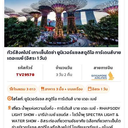
ทัวร์สิงคโปร์ เกาะเซ็นโตซ่า ยูนิเวอร์แซลสตูดิโอ การ์เดนส์บาย
เดอะเบย์ (อิสระ 1 วัน)
รหัสทัวร์
จำนวนวัน
สายการบิน
TVZ9578
3 วัน 2 คืน
hotel_class
restaurant
calendar_today
โรงแรม 3 ดาว
อาหาร 3 มื้อ + บนเครื่อง
อิสระ 1 วัน
ไฮไลท์:
ยูนิเวอร์แซล สตูดิโอ การ์เด้นส์ บาย เดอะ เบย์
เที่ยว:
น้ำพุแห่งความมั่งคั่ง - การ์เด้นส์ บาย เดอะ เบย์ - RHAPSODY
LIGHT SHOW - มารีน่า เบย์ แซนด์ส - โชว์น้ำพุ SPECTRA LIGHT &
WATER SHOW - อิสระท่องเที่ยวตามอัธยาศัย (เลือกเที่ยวเกาะเซ็นโต
ซ่า ยูนิเวอร์แซล สตูดิโอ หรือสิงคโปร์ โอเชียนนาเรียม) - อุโมงค์