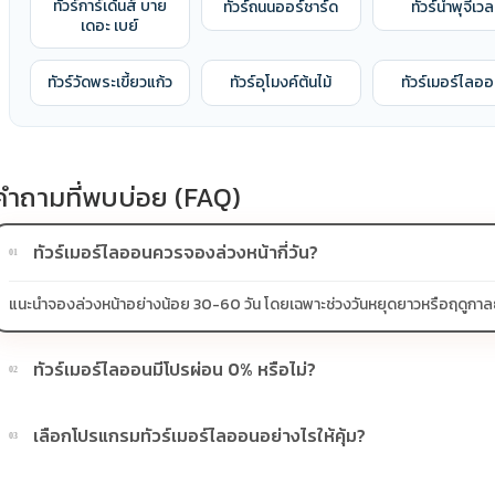
ทัวร์การ์เด้นส์ บาย
ทัวร์ถนนออร์ชาร์ด
ทัวร์น้ำพุจีเวล
เดอะ เบย์
ทัวร์วัดพระเขี้ยวแก้ว
ทัวร์อุโมงค์ต้นไม้
ทัวร์เมอร์ไลอ
คำถามที่พบบ่อย (FAQ)
ทัวร์เมอร์ไลออนควรจองล่วงหน้ากี่วัน?
01
แนะนำจองล่วงหน้าอย่างน้อย 30-60 วัน โดยเฉพาะช่วงวันหยุดยาวหรือฤดูกาลยอดน
ทัวร์เมอร์ไลออนมีโปรผ่อน 0% หรือไม่?
02
บางโปรแกรมมีโปรผ่อน 0% หรือโปรโมชั่นบัตรเครดิตตามเงื่อนไขที่บริษัทกำห
เลือกโปรแกรมทัวร์เมอร์ไลออนอย่างไรให้คุ้ม?
03
ควรดูจำนวนวัน ไฮไลต์ที่รวมจริง โรงแรม สายการบิน มื้ออาหาร และช่วงราคา ไ