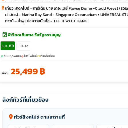
เที่ยว:
สิงคโปร์ - การ์เด้น บาย เดอะเบย์ Flower Dome +Cloud Forest (รวม
ค่าบัตร) - Marina Bay Sand - Singapore Oceanarium + UNIVERSAL STUD
ทาวน์ – น้ำพุแห่งความมั่งคั่ง - THE JEWEL CHANGI
event_available
พีเรียดเดินทาง วันรัฐธรรมนูญ
ธ.ค. 69
10-12
วันหยุดพิเศษ
โปรไฟไหม้
ที่เหลือน้อย
sunny
local_fire_department
confirmation_number
25,499 ฿
เริ่มต้น
ลิงก์ทัวร์ที่เกี่ยวข้อง
ทัวร์สิงคโปร์ ตามสถานที่
location_on