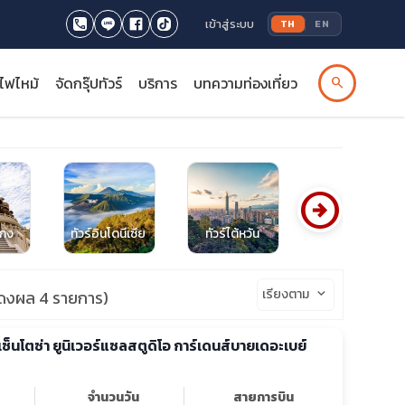
เข้าสู่ระบบ
TH
EN
รไฟไหม้
จัดกรุ๊ปทัวร์
บริการ
บทความท่องเที่ยว
search
arrow_circle_right
งกง
ทัวร์อินโดนีเซีย
ทัวร์ไต้หวัน
ทัวร์มัลดีฟส์
เรียงตาม
keyboard_arrow_down
ดงผล 4 รายการ)
ะเซ็นโตซ่า ยูนิเวอร์แซลสตูดิโอ การ์เดนส์บายเดอะเบย์
จำนวนวัน
สายการบิน