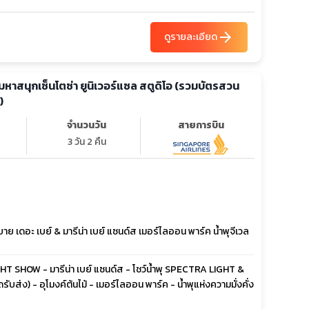
arrow_forward
ดูรายละเอียด
าะมหาสนุกเซ็นโตซ่า ยูนิเวอร์แซล สตูดิโอ (รวมบัตรสวน
)
จำนวนวัน
สายการบิน
3 วัน 2 คืน
เดอะ เบย์ & มารีน่า เบย์ แซนด์ส เมอร์ไลออน พาร์ค น้ำพุจีเวล
LIGHT SHOW - มารีน่า เบย์ แซนด์ส - โชว์น้ำพุ SPECTRA LIGHT &
บส่ง) - อุโมงค์ต้นไม้ - เมอร์ไลออน พาร์ค - น้ำพุแห่งความมั่งคั่ง