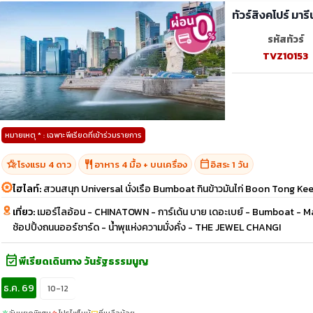
ทัวร์สิงคโปร์ มารี
รหัสทัวร์
TVZ10153
หมายเหตุ * : เฉพาะพีเรียดที่เข้าร่วมรายการ
hotel_class
restaurant
calendar_today
โรงแรม 4 ดาว
อาหาร 4 มื้อ + บนเครื่อง
อิสระ 1 วัน
ไฮไลท์:
สวนสนุก Universal นั่งเรือ Bumboat กินข้าวมันไก่ Boon Tong Kee บ
เที่ยว:
เมอร์ไลอ้อน - CHINATOWN - การ์เด้น บาย เดอะเบย์ - Bumboat -
ช้อปปิ้งถนนออร์ชาร์ด - น้ำพุแห่งความมั่งคั่ง - THE JEWEL CHANGI
event_available
พีเรียดเดินทาง วันรัฐธรรมนูญ
ธ.ค. 69
10-12