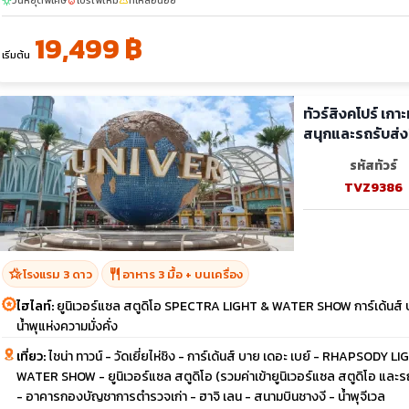
วันหยุดพิเศษ
โปรไฟไหม้
ที่เหลือน้อย
sunny
local_fire_department
confirmation_number
19,499 ฿
เริ่มต้น
ทัวร์สิงคโปร์ เก
สนุกและรถรับส่ง
รหัสทัวร์
TVZ9386
hotel_class
restaurant
โรงแรม 3 ดาว
อาหาร 3 มื้อ + บนเครื่อง
ไฮไลท์:
ยูนิเวอร์แซล สตูดิโอ SPECTRA LIGHT & WATER SHOW การ์เด้นส์ บาย 
น้ำพุแห่งความมั่งคั่ง
เที่ยว:
ไชน่า ทาวน์ - วัดเยี่ยไห่ชิง - การ์เด้นส์ บาย เดอะ เบย์ - RHAPSODY 
WATER SHOW - ยูนิเวอร์แซล สตูดิโอ (รวมค่าเข้ายูนิเวอร์แซล สตูดิโอ และรถรั
- อาคารกองบัญชาการตำรวจเก่า - ฮาจิ เลน - สนามบินชางงี - น้ำพุจีเวล