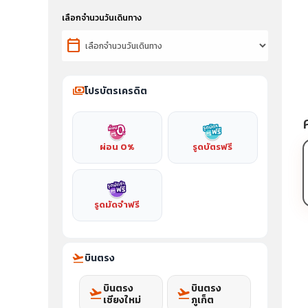
เลือกจำนวนวันเดินทาง
calendar_today
payments
โปรบัตรเครดิต
ผ่อน 0%
รูดบัตรฟรี
รูดมัดจำฟรี
flight_takeoff
บินตรง
บินตรง
บินตรง
flight_takeoff
flight_takeoff
เชียงใหม่
ภูเก็ต