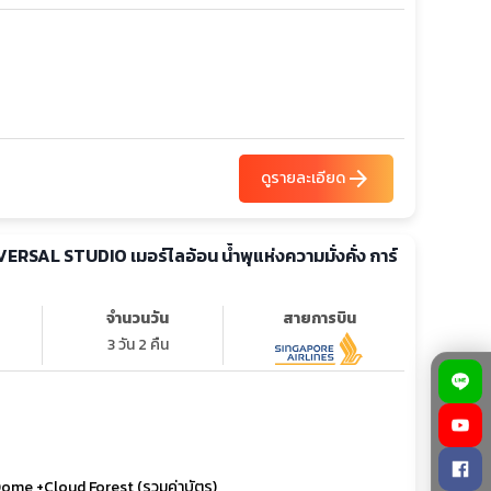
arrow_forward
ดูรายละเอียด
NIVERSAL STUDIO เมอร์ไลอ้อน น้ำพุแห่งความมั่งคั่ง การ์
จำนวนวัน
สายการบิน
3 วัน 2 คืน
Dome +Cloud Forest (รวมค่าบัตร)