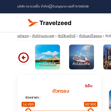
check_circle
บริษัท ทราเวลซี้ด จำกัด
ใบอนุญาต เลขที่ 11/08038
หน้าแรก
ทัวร์ต่างประเทศ
ทัวร์สิงคโปร์
ทัวร์เมอร์ไลออน
ทัว
arrow_circle_left
โ
ทัวร์ไต้หวัน
ทัวร์มัลดีฟส์
ทัวร์ล่องเรือ
ส
travel_explore
รีเซ็ต
ตัวกรอง
calendar_month
ช่วงราคา :
14 499
60 900
search