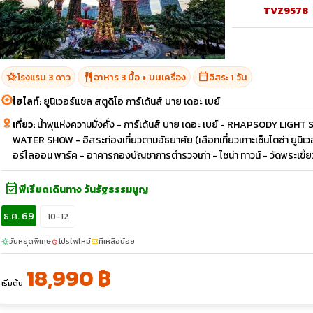
TVZ9578
hotel_class
restaurant
calendar_today
โรงแรม 3 ดาว
อาหาร 3 มื้อ + บนเครื่อง
อิสระ 1 วัน
ไฮไลท์:
ยูนิเวอร์แซล สตูดิโอ การ์เด้นส์ บาย เดอะ เบย์
เที่ยว:
น้ำพุแห่งความมั่งคั่ง - การ์เด้นส์ บาย เดอะ เบย์ - RHAPSODY LIGHT
WATER SHOW - อิสระท่องเที่ยวตามอัธยาศัย (เลือกเที่ยวเกาะเซ็นโตซ่า ยูนิเวอร
อร์ไลออน พาร์ค - อาคารกองบัญชาการตำรวจเก่า - ไชน่า ทาวน์ - วัดพระเขี้ย
event_available
พีเรียดเดินทาง วันรัฐธรรมนูญ
ธ.ค. 69
10-12
วันหยุดพิเศษ
โปรไฟไหม้
ที่เหลือน้อย
sunny
local_fire_department
confirmation_number
18,990 ฿
เริ่มต้น