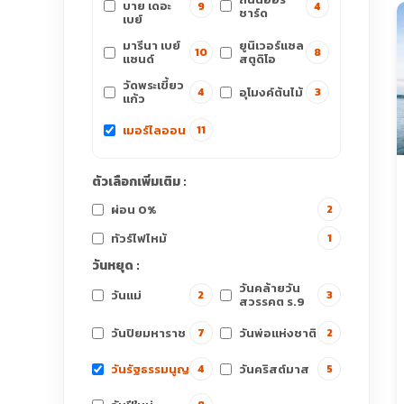
บาย เดอะ
9
4
ชาร์ด
เบย์
มารีนา เบย์
ยูนิเวอร์แซล
10
8
แซนด์
สตูดิโอ
วัดพระเขี้ยว
อุโมงค์ต้นไม้
4
3
แก้ว
เมอร์ไลออน
11
ตัวเลือกเพิ่มเติม :
ผ่อน 0%
2
ทัวร์ไฟไหม้
1
วันหยุด :
วันคล้ายวัน
วันแม่
2
3
สวรรคต ร.9
วันปิยมหาราช
วันพ่อแห่งชาติ
7
2
วันรัฐธรรมนูญ
วันคริสต์มาส
4
5