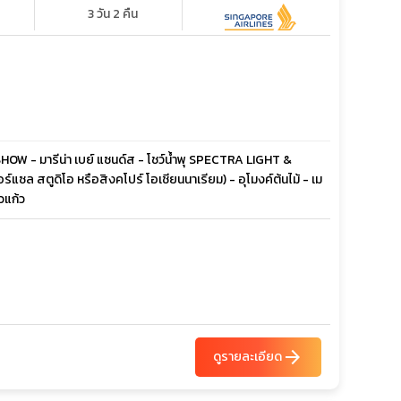
3 วัน 2 คืน
 SHOW - มารีน่า เบย์ แซนด์ส - โชว์น้ำพุ SPECTRA LIGHT &
์แซล สตูดิโอ หรือสิงคโปร์ โอเชียนนาเรียม) - อุโมงค์ต้นไม้ - เม
วแก้ว
arrow_forward
ดูรายละเอียด