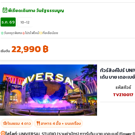
event_available
พีเรียดเดินทาง วันรัฐธรรมนูญ
ธ.ค. 69
10-12
วันหยุดพิเศษ
โปรไฟไหม้
ที่เหลือน้อย
sunny
local_fire_department
confirmation_number
22,990 ฿
เริ่มต้น
ทัวร์สิงค์โปร์ U
เด้น บาย เดอะเบย์
รหัสทัวร์
TVZ10017
hotel_class
restaurant
โรงแรม 4 ดาว
อาหาร 4 มื้อ + บนเครื่อง
ไฮไลท์:
UNIVERSAL STUDIO (รวมค่าบัตร) กาาร์เด้น บาย เดอะเบย์ Flower 