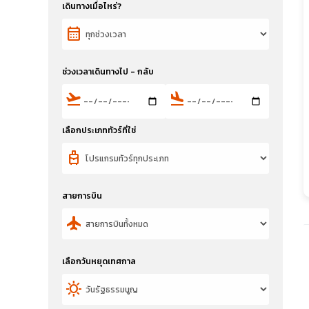
เดินทางเมื่อไหร่?
calendar_month
ช่วงเวลาเดินทางไป - กลับ
flight_takeoff
flight_land
เลือกประเภททัวร์ที่ใช่
travel_luggage_and_bags
สายการบิน
flight
เลือกวันหยุดเทศกาล
sunny