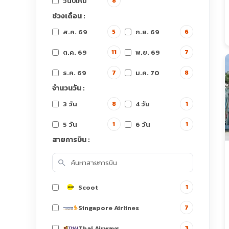
วันปีใหม่
8
ช่วงเดือน :
ส.ค. 69
ก.ย. 69
5
6
ต.ค. 69
พ.ย. 69
11
7
ธ.ค. 69
ม.ค. 70
7
8
จำนวนวัน :
3 วัน
4 วัน
8
1
5 วัน
6 วัน
1
1
สายการบิน :
search
Scoot
1
Singapore Airlines
7
Thai Airways
3