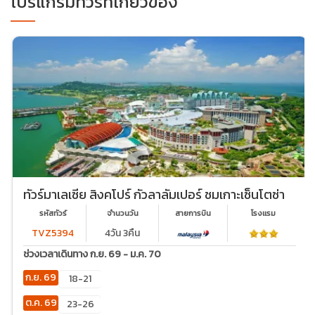
โปรแกรมทัวร์ที่เกี่ยวข้อง
ทัวร์มาเลเซีย สิงคโปร์ กัวลาลัมเปอร์ ชมเกาะเซ็นโตซ่า
รหัสทัวร์
จำนวนวัน
สายการบิน
โรงเเรม
TVZ5394
4วัน 3คืน
ช่วงเวลาเดินทาง ก.ย. 69 - ม.ค. 70
ก.ย. 69
18-21
ต.ค. 69
23-26