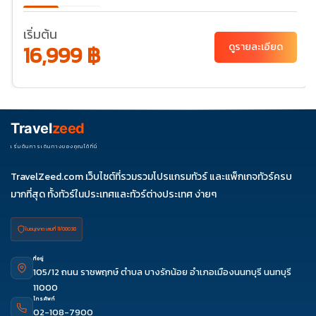
พ.ย. 69
20-23
เริ่มต้น
ธ.ค. 69
10-13
30-
31-03
16,999 ฿
ดูรายละเอียด
02
Travel
zeed
เริ่มต้นการเดินทางของคุณได้ที่นี่
TravelZeed.com เว็บไซต์ที่รวมรวมโปรแกรมทัวร์ และแพ็กเกจทัวร์ครบ
มากที่สุด ทั้งทัวร์ในประเทศและทัวร์ต่างประเทศ ง่ายๆ
ใบอนุญาต เลขที่ 11/08038
ที่อยู่
105/12 ถนน ราชพฤกษ์ ตำบล บางรักน้อย อำเภอเมืองนนทบุรี นนทบุรี
11000
โทรศัพท์
02-108-7900