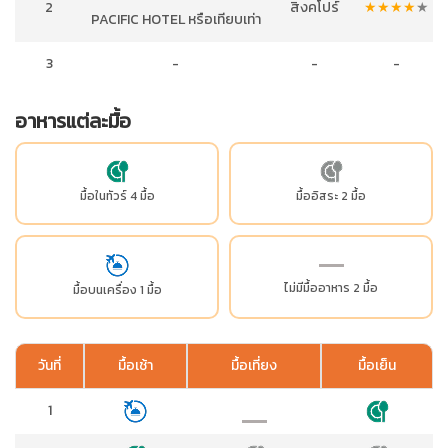
2
สิงคโปร์
★
★
★
★
★
PACIFIC HOTEL หรือเทียบเท่า
3
-
-
-
อาหารแต่ละมื้อ
มื้อในทัวร์ 4 มื้อ
มื้ออิสระ 2 มื้อ
ไม่มีมื้ออาหาร 2 มื้อ
มื้อบนเครื่อง 1 มื้อ
วันที่
มื้อเช้า
มื้อเที่ยง
มื้อเย็น
1