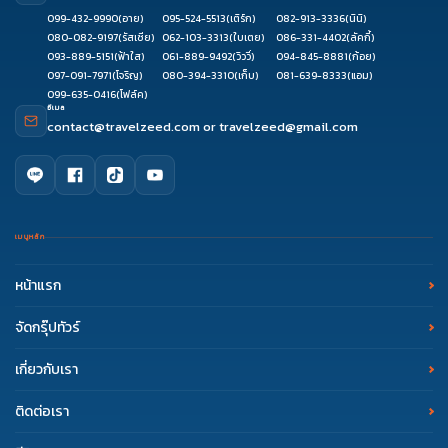
099-432-9990
(อาย)
095-524-5513
(เติร์ก)
082-913-3336
(นินิ)
080-082-9197
(รัสเซีย)
062-103-3313
(ใบเตย)
086-331-4402
(ลัคกี้)
093-889-5151
(ฟ้าใส)
061-889-9492
(วิววี่)
094-845-8881
(ก้อย)
097-091-7971
(โจริญ)
080-394-3310
(เก็บ)
081-639-8333
(แอม)
099-635-0416
(โฟล์ค)
อีเมล
contact@travelzeed.com
or
travelzeed@gmail.com
เมนูหลัก
หน้าแรก
จัดกรุ๊ปทัวร์
เกี่ยวกับเรา
ติดต่อเรา