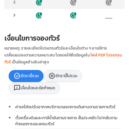
2
3
เงื่อนไขการจองทัวร์
หมายเหตุ: รายละเอียดโปรแกรมทัวร์และเงื่อนไขต่าง ๆ อาจมีการ
เปลี่ยนแปลงตามความเหมาะสม โดยขอให้ยึดข้อมูลใน
ไฟล์ PDF โปรแกรม
ทัวร์
เป็นข้อมูลอ้างอิงล่าสุด
check_circle
cancel
อัตรานี้รวม
อัตรานี้ไม่รวม
chat_info
เงื่อนไขและข้อกำหนด
ค่ารถโค้ชปรับอากาศบริการตลอดการเดินทางตามรายการทัวร์
ตั๋วเครื่องบินและภาษีน้ำมันตามรายการ ชั้นประหยัด ไป/กลับตาม
กำหนดการของคณะทัวร์